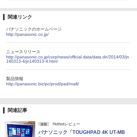
ラック
クスDIGITAL)
by Amazon 天然水ラベルレス 2L×9本
￥250
￥14,990
￥594
￥1,117
関連リンク
パナソニックのホームページ
ピアノ 楽譜 カプースチン | 8つの演奏会
4
http://panasonic.co.jp/
【2026年アップグレード版】AOKIMI ワイヤ
On My Road (Stadium ver.)
HUNTER×HUNTER モノクロ版 39 (ジャンプ
用エチュード 作品40 | 8 Concert Studie
レスイヤホン bluetooth イヤホン V12 小型
コミックスDIGITAL)
by Amazon 炭酸水 ラベルレス 500ml ×24本
s Op.40
軽量 ブルートゥースHi-Fi 最大36時間再生 ぶ
強炭酸水 ペットボトル 500ミリリットル (Sm
￥250
るーとゅーす コードレス ENCノイズキャン
art Basic)
￥572
ニュースリリース
￥5,940
セリング 自動ペアリング Type-C充電 マイク
http://panasonic.co.jp/corp/news/official.data/data.dir/2014/03/jn
付き 防水 タッチ式音量調整 スポーツ/通勤/通
140313-4/jn140313-4.html
￥1,625
学/WEB会議(ホワイト)
BUGS LIFE
スーパーの裏でヤニ吸うふたり 9巻 (デジタル
信じていた仲間達にダンジョン奥地で殺
5
￥1,964
製品情報
版ビッグガンガンコミックス)
されかけたがギフト『無限ガチャ』でレ
コカ・コーラ やかんの麦茶 from 爽健美茶 ラ
http://panasonic.biz/pc/prod/pad/ma6/
ベル9999の仲間達を手に入れて元パーテ
ベルレス 650mlPET×24本
￥250
ィーメンバーと世界に復讐＆『ざま
￥810
Xiaomi シャオミ REDMI Buds 8 Lite ワイヤ
ぁ！』します！（23） （KCデラック
￥2,009
レスイヤホン Bluetooth 5.4 ノイズキャンセ
ス） [ 大前 貴史 ]
リング ANC 36時間再生
関連記事
￥792
￥3,480
Hothotレビュー
連載
パナソニック「TOUGHPAD 4K UT-MB