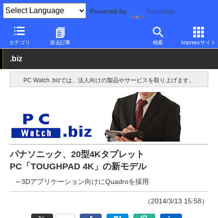
Powered by
Translate
PC Watch
パソコン/タブレット/スマートフォン
タブレット
An
カテゴリ
過去記事
検索
Impressサイト
.biz
PC Watch .bizでは、法人向けの製品やサービスを取り上げます。
パナソニック、20型4Kタブレット
PC「TOUGHPAD 4K」の新モデル
～3Dアプリケーション向けにQuadroを採用
（2014/3/13 15:58）