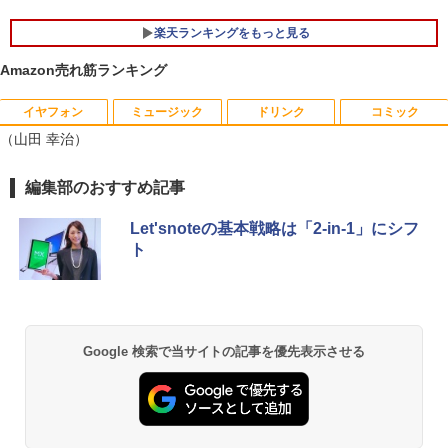
ore i5 第7世代 メモリ 8GB SSD 256GB
ーミングパソコン デスクトップパソコン
｜店長厳選 Lenovo ThinkPad 15.6型 Bl
GeForce RTX5060 Ryzen7 5700X Wind
楽天ランキングをもっと見る
uetooth Wi-Fi 無線｜中古 パソコン 中古
ows11 SSD 256GB〜1TB メモリ 16G
PC Word Excel
B〜32GB eスポーツ ゲーム デスクトッ
Amazon売れ筋ランキング
プPC パソコン モニター
￥29,800
￥169,290
イヤフォン
ミュージック
ドリンク
コミック
BARFOUT! SPECIAL EDITION EARLY
1
（山田 幸治）
AUTUMN 2026 / TIME TRAVEL 岩本 照
（Snow Man） [ ブラウンズブックス ]
Anker Soundcore P40i オフホワイト
BRUCE WAYNE feat. Flo Milli, ATL Jacob
by Amazon 天然水 ラベルレス 500ml ×24本
薬屋のひとりごと 17巻 (デジタル版ビッグガ
編集部のおすすめ記事
￥1,870
[Explicit]
富士山の天然水 バナジウム含有 水 ミネラル
ンガンコミックス)
ウォーター ペットボトル 静岡県産 500ミリリ
￥7,990
Let'snoteの基本戦略は「2-in-1」にシフ
ットル (Smart Basic)
￥250
￥770
ト
＆Premium特別編集 台湾、街歩きガイ
2
￥1,380
ド。
Anker Soundcore P31i ブラック
BRUCE WAYNE feat. Flo Milli, ATL Jacob
異世界居酒屋「のぶ」(22) (角川コミックス・
￥1,879
[Explicit]
エース)
【Amazon.co.jp限定】 い・ろ・は・す 2L P
ET ラベルレス ×8本
￥5,990
Google 検索で当サイトの記事を優先表示させる
￥250
￥832
￥1,112
からだの厚みを薄くする [ 土屋元明 ]
3
Anker Soundcore Liberty 5 ミッドナイトブ
On My Road (Stadium ver.)
ONE PIECE モノクロ版 115 (ジャンプコミッ
￥1,540