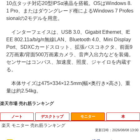
10点タッチ対応20型IPSα液晶を搭載。OSはWindows 8.
1 Pro、またはダウングレード権によるWindows 7 Profes
sionalの2モデルを用意。
インターフェイスは、USB 3.0、Gigabit Ethernet、IE
EE 802.11a/b/g/n無線LAN、Bluetooth 4.0、Mini Display
Port、SDXCカードスロット、拡張バスコネクタ、前面9
2万画素/背面500万画素カメラ、音声入出力などを装備。
センサーはコンパス、加速度、照度、ジャイロを内蔵す
る。
本体サイズは475×334×12.5mm(幅×奥行き×高さ)、重
量は約2.54kg。
楽天市場 売れ筋ランキング
ノート
デスクトップ
モニター
本
楽天 モニター 売れ筋ランキング
更新日時：2026/08/08 13:00