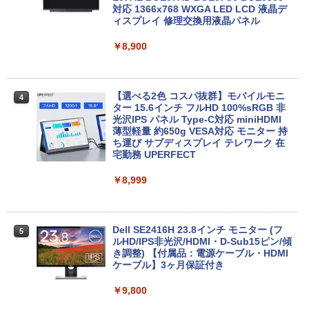
GB/SSD:256GB/512GB/1TB/テンキー/1
ソコン Windows11 Office付き パソコン
対応 1366x768 WXGA LED LCD 液晶デ
5.6型/USB3.0/HDMI/wi-fi/Office/無線マ
新品｜インテル 第14世代 Core i5-4590 i
ィスプレイ 修理交換用液晶パネル
ウス/USBメモリ/中古パソコン/ノートパ
5 i7-14700F｜ SSD 256GB～2TB｜メモ
ソコン/Windows11/Windows10
リ 8～64GB DDR4/5｜ デスクトップPC
￥8,900
2年保証 激安 高性能 ゲーム 本体のみ PC
高スペッ 初期設定済み
￥23,999
￥45,700
【選べる2色 コスパ抜群】モバイルモニ
4
ター 15.6インチ フルHD 100%sRGB 非
【期間限定P15倍+最大10%OFFクーポ
光沢IPS パネル Type-C対応 miniHDMI
4
ン】 【3年保証】MICROSOFT マイクロ
薄型軽量 約650g VESA対応 モニター 持
ソフト SURFACE GO 2 LTE ADVANCED
【今だけP10倍！大量還元！】一体型デ
ち運び サブディスプレイ テレワーク 在
4
(LTEモデル) SSD128GB メモリ8GB Win
スクトップパソコン VETESA 22型液晶
宅勤務 UPERFECT
dows 11 Pro 中古 返品 送料無料 中古ノ
第2世代Core i5 Windows11搭載 Office
ートパソコン 中古パソコン ノートパソコ
付き メモリ8GB SSD256GB 初期設定済
￥8,999
ン ノート ノートPC タブレット OFFICE
み USB2.0 Wi-Fi無線LAN対応 キーボー
付き
ド＆マウス付属 在宅勤務 学生向け 初心
者向け 高性能PC 新品
￥29,700
Dell SE2416H 23.8インチ モニター (フ
5
￥39,900
ルHD/IPS非光沢/HDMI・D-Sub15ピン/傾
き調整) 【付属品：電源ケーブル・HDMI
ケーブル】3ヶ月保証付き
レビュー投稿 5年保証｜MS Office 2024
5
H&B 搭載｜中古ノートパソコン Windo
＼マラソン限定値引／【新品 当日出荷】
￥9,800
5
ws11 Office付｜テンキー DVD 搭載｜C
新生活応援 7点 セット ゲーミングPC ゲ