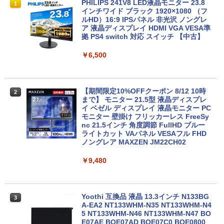
ノートパソコン14インチ 極軽量約965g
【Dell Core-i7 & 24インチ2台液晶PCセ
PHILIPS 241V8 LED液晶モニター 23.8
1
1
1
富士通 LIFEBOOK U748 高性能第7世代
ット】intel Core i7-7700、RAM:16G
インチワイド ブラック 1920×1080 （フ
Core i5-7300U カメラ内蔵 メモリ最大16
B、SSD:選択可能(256GBor512GBor1T
ルHD）16:9 IPSパネル 非光沢 ノングレ
GB SSD1TB 薄い軽い FHD液晶 type-C
B)/フルHD（1920x1080）液晶モニタ/光
ア 液晶ディスプレイ HDMI VGA VESA準
WIFI Bluetooth 中古ノートパソコン Off
学ドライブ/5.8Ghz WI-FI/Bluetooth/Wi
拠 PS4 switch 対応 スイッチ 【中古】
ice付き 5GWIFI Bluetooth最新Microso
ndows11 Pro & KINGSOFT WPS Offic
ftOffice2024可 Windows11
e/HDMI/デスクトップパソコン(再生中古
￥6,500
品)
￥16,500
￥41,800
【期間限定10%OFFクーポン 8/12 10時
2
まで】 モニター 21.5型 液晶ディスプレ
中古パソコン 東芝 ノートパソコン Dyna
イ ベゼル ディスプレイ 液晶モニター PC
2
book S73 13.3型 薄型軽量 ノートPC 第
【初期設定済み】デスクトップパソコン
モニター 壁掛け フリッカーレス FreeSy
2
8世代 Core i5-8250U/メモリ 8GB /NVM
一体型 2026新品 パソコン 一体型PC 24
nc 21.5インチ 角度調節 FullHD ブルー
e SSD ハードディスク/Wi-Fi/Bluetooth/
型 21.5型 Windows11 Office付き｜フル
ライトカット VAパネル VESAフル FHD
Type-C/HDMI/Windows11&office 2019
HD液晶一体型 インテル Core i5 Core i7
ノングレア MAXZEN JM22CH02
搭載 パソコン ノート
｜ SSD 128GB～1TB｜メモリ8GB 16G
B｜ キーボード マウス付 2年保証 安い P
￥9,480
C 初期設定済み テレワーク 在宅勤務
￥16,800
￥47,700
Yoothi 互換品 液晶 13.3インチ N133BG
3
【★最大100%ポイント】【新生活応援・
A-EA2 NT133WHM-N35 NT133WHM-N4
3
2026】【Office 2019 H&B】富士通 LIF
5 NT133WHM-N46 NT133WHM-N47 BO
EBOOK/第3世代 Core i7/メモリ:8GB/16
「楽天ランキング1位」 デスクトップパ
E07AE BOE07AD BOE07C0 BOE0800
3