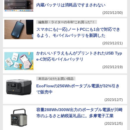
内蔵バッテリは消耗品ですまされない
(2023/12/30)
編集部・ライターの今年“これ買った”！
スマホにも(一応)ノートPCにも1台で対応でき
るよう、モバイルバッテリを新調した
(2023/12/21)
かわいいドラえもんがプリントされたUSB Typ
e-C対応モバイルバッテリ
(2023/12/19)
本日みつけたお買い得品
EcoFlowの256Whポータブル電源が32%引き
で販売中
(2023/12/7)
容量288Wh/300W出力のポータブル電源が川崎
市のふるさと納税返礼品に。多摩電子工業
(2023/12/5)