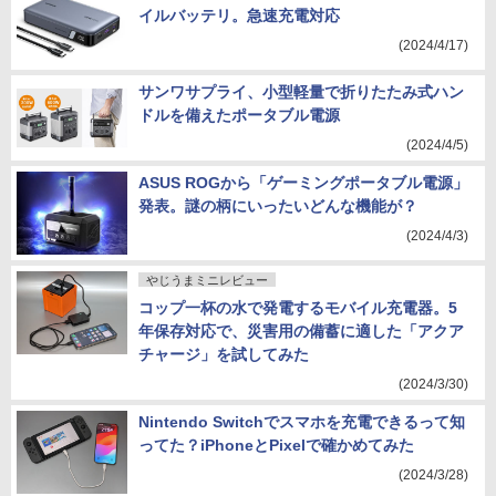
イルバッテリ。急速充電対応
(2024/4/17)
サンワサプライ、小型軽量で折りたたみ式ハン
ドルを備えたポータブル電源
(2024/4/5)
ASUS ROGから「ゲーミングポータブル電源」
発表。謎の柄にいったいどんな機能が？
(2024/4/3)
やじうまミニレビュー
コップ一杯の水で発電するモバイル充電器。5
年保存対応で、災害用の備蓄に適した「アクア
チャージ」を試してみた
(2024/3/30)
Nintendo Switchでスマホを充電できるって知
ってた？iPhoneとPixelで確かめてみた
(2024/3/28)