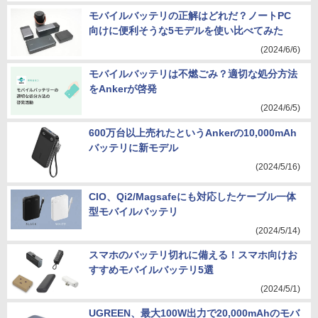
モバイルバッテリの正解はどれだ？ノートPC
向けに便利そうな5モデルを使い比べてみた
(2024/6/6)
モバイルバッテリは不燃ごみ？適切な処分方法
をAnkerが啓発
(2024/6/5)
600万台以上売れたというAnkerの10,000mAh
バッテリに新モデル
(2024/5/16)
CIO、Qi2/Magsafeにも対応したケーブル一体
型モバイルバッテリ
(2024/5/14)
スマホのバッテリ切れに備える！スマホ向けお
すすめモバイルバッテリ5選
(2024/5/1)
UGREEN、最大100W出力で20,000mAhのモバ