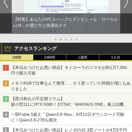
【特集】あなたのPCスペックにドンピシャな「ローカル
LLM」の選び方と快適化テク
●
●
●
●
●
アクセスランキング
1時間
24時間
1週間
1カ月
【本日みつけたお買い得品】モトローラのスマホが約1万7,000
円で購入可能
メモリ8GBで仕事なんて無理……そう思っていた時期が僕にもあ
りました
【西川和久の不定期コラム】
超小型11LにRTX 5080！ZOTAC「MAGNUS ONE」最上位機の
実力を探る
一部Fable 5超え「Qwen3.8-Max」8月12日ダウンロード可能
に！Qwen3.8-27Bも順次
【本日みつけたお買い得品】レノボの15.3型ノートが4万5千円