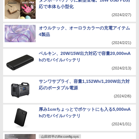
ダンボーバッテリに新型登場。18W USB PD対
応で本体も小型化
(2024/2/27)
オウルテック、オーロラカラーの充電アイテム
4製品
(2024/2/21)
ベルキン、20W/15W出力対応で容量20,000mA
hのモバイルバッテリ
(2024/2/13)
サンワサプライ、容量1,152Wh/1,200W出力対
応のポータブル電源
(2024/2/6)
厚み1cmちょっとでポケットにも入る5,000mA
hのモバイルバッテリ
(2024/1/31)
山田祥平のRe:config.sys