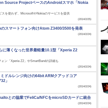
en Source ProjectベースのAndroidスマホ「Nokia
ービスを使わず、MicrosoftやNokiaのサービスを提供
(2014/2/25)
2nmのスマートフォン向けAtom Z3400/3500を発表
(2014/2/24)
に薄くなった世界最軽量10.1型「Xperia Z2
ン「Xperia Z2」やSmartBandの詳細も
(2014/2/24)
k、ミドルレンジ向けの64bit ARMクアッドコア
732」
(2014/2/24)
maltoとの協業でFeliCa/NFCをmicroSDカードに統合
(2014/2/24)