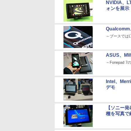
NVIDIA、
ォンを展示
Qualcomm
～ブースではLTE 
ASUS、M
～Fonepad
Intel、Mer
デモ
【ソニー発表
種を写真で