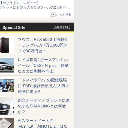
【やじうまミニレビュー】
ポケットにも楽々入るロジクールの2つ折りマ
ウス「Mobi Fold」。その気になるギミックと
もっと見る
は？
Special Site
マウス、RTX 5060 Ti搭載ゲ
ーミングPCが7万5,000円オ
フで30万円台！
レイズ鍛造1ピースアルミホ
イール「CE28 N-plus」軽量
なままに剛性を向上
「ドスパラTV」の配信現場
に“PAD”撮影班が潜入!人気の
秘訣に迫る!!
総合オーディオブランドに進
化するSHANLINGとは何者
か？
AIスマートノートの
iFLYTEK「AINOTE 2」はな