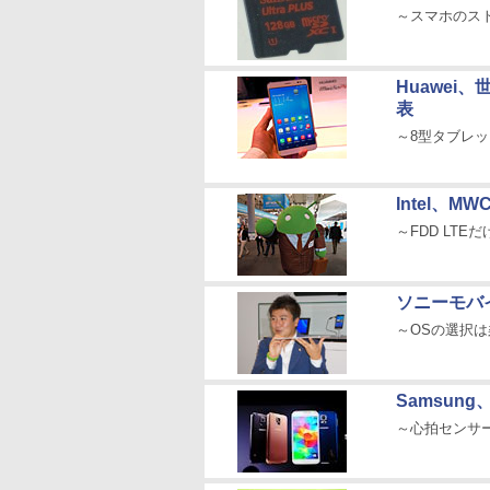
～スマホのストレ
Huawei、
表
～8型タブレッ
Intel、
～FDD LTE
ソニーモバ
～OSの選択は
Samsung、
～心拍センサ