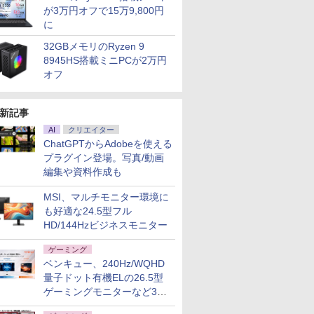
が3万円オフで15万9,800円
に
32GBメモリのRyzen 9
8945HS搭載ミニPCが2万円
オフ
新記事
AI
クリエイター
ChatGPTからAdobeを使える
プラグイン登場。写真/動画
編集や資料作成も
MSI、マルチモニター環境に
も好適な24.5型フル
HD/144Hzビジネスモニター
ゲーミング
ベンキュー、240Hz/WQHD
量子ドット有機ELの26.5型
ゲーミングモニターなど3機
種