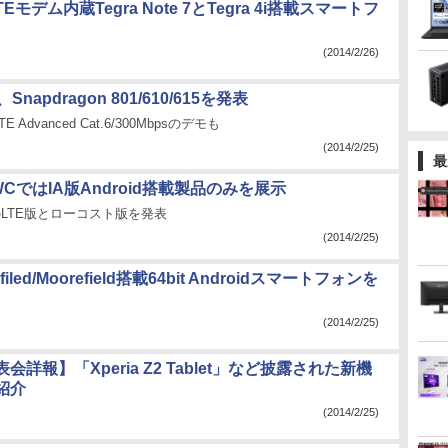
LTEモデム内蔵Tegra Note 7とTegra 4i搭載スマートフ
(2014/2/26)
、Snapdragon 801/610/615を発表
Advanced Cat.6/300Mbpsのデモも
(2014/2/25)
最
WCではIA版Android搭載製品のみを展示
 7のLTE版とローコスト版を発表
(2014/2/25)
rifiled/Moorefield搭載64bit Androidスマートフォンを
(2014/2/25)
会詳報】「Xperia Z2 Tablet」など披露された新機
紹介
(2014/2/25)