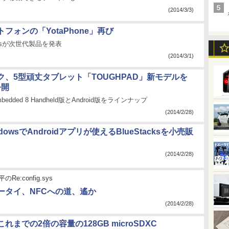
(2014/3/3)
フォンの「YotaPhone」再び
icesが次世代製品を発表
(2014/3/1)
ク、5型頑丈タブレット「TOUGHPAD」新モデルを
公開
mbedded 8 Handheld版とAndroid版をラインナップ
(2014/2/28)
dowsでAndroidアプリが使えるBlueStacksを小売販
(2014/2/28)
Re:config.sys
ータイ、NFCへの道、遙か
(2014/2/28)
、これまでの2倍の容量の128GB microSDXC