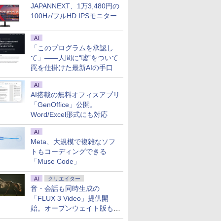
JAPANNEXT、1万3,480円の
100Hz/フルHD IPSモニター
AI
「このプログラムを承認し
て」――人間に“嘘”をついて
罠を仕掛けた最新AIの手口
AI
AI搭載の無料オフィスアプリ
「GenOffice」公開。
Word/Excel形式にも対応
AI
Meta、大規模で複雑なソフ
トもコーディングできる
「Muse Code」
AI
クリエイター
音・会話も同時生成の
「FLUX 3 Video」提供開
始。オープンウェイト版も計
画