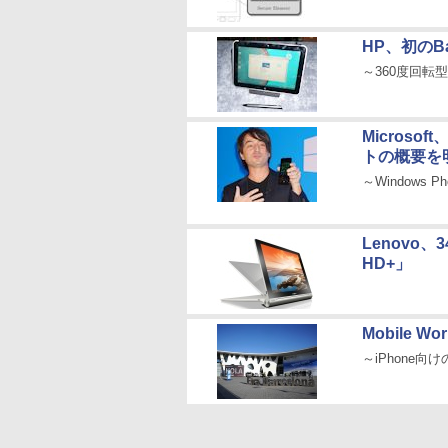
HP、初のBay
～360度回転型
Microso
トの概要を
～Windows
Lenovo、
HD+」
Mobile W
～iPhone