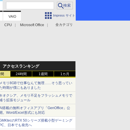
Impress サイト
全カテゴリ
CPU
Microsoft Office
アクセスランキング
時間
24時間
1週間
1カ月
メモリ8GBで仕事なんて無理……そう思ってい
た時期が僕にもありました
キオクシア、メモリ不足をフラッシュメモリで
補う拡張モジュール
AI搭載の無料オフィスアプリ「GenOffice」公
開。Word/Excel形式にも対応
GMKtecのRTX 50シリーズ搭載小型ゲーミング
PC、日本でも発売へ