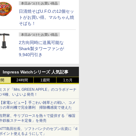
本日みつけたお買い得品
日清焼そばU.F.O.の12個セッ
トがお買い得。マルちゃん焼
そばも！
本日みつけたお買い得品
2方向同時に送風可能な
Shark製タワーファンが
9,940円引き
Impress Watchシリーズ 人気記事
時間
24時間
1週間
1カ月
ミスド「Mrs. GREEN APPLE」のコラボドーナ
ツ4種、いよいよ発売！
【家電レビュー】手ごわい雑草との戦い、コメ
リの草刈機で完全勝利 掃除機感覚で使えた
吉野家、牛リブロースを熱々で提供する「極旨
牛鉄板ステーキ定食」を発売
NTT島田社長、ソフトバンクのセブン出資に「d
ポイント使えるようにして」