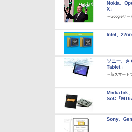
Nokia、Op
X」
～Googleサ
Intel、2
ソニー、さら
Tablet」
～新スマートフォ
MediaTe
SoC「MT6
Sony、Ge