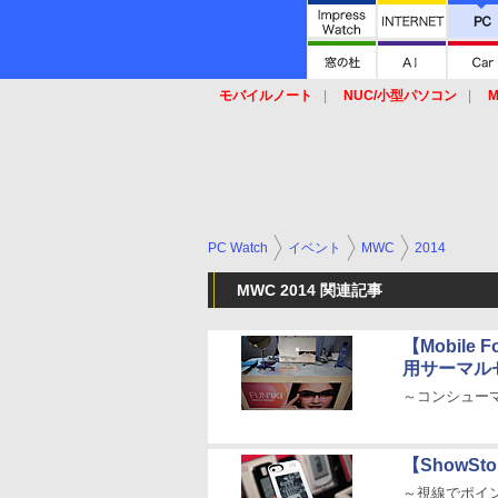
モバイルノート
NUC/小型パソコン
M
SSD
キーボード
マウス
PC Watch
イベント
MWC
2014
MWC 2014 関連記事
【Mobile
用サーマル
～コンシュー
【ShowS
～視線でポイ