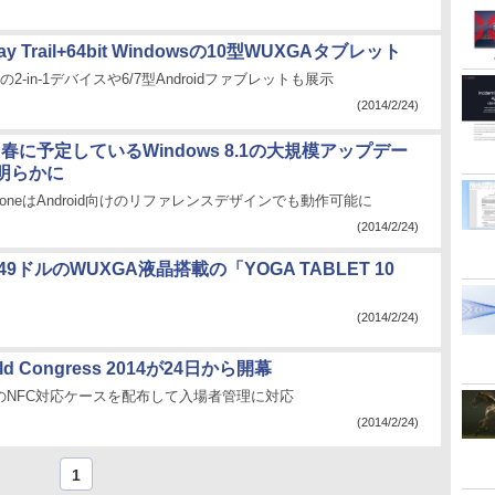
 Trail+64bit Windowsの10型WUXGAタブレット
の2-in-1デバイスや6/7型Androidファブレットも展示
(2014/2/24)
ft、春に予定しているWindows 8.1の大規模アップデー
明らかに
 PhoneはAndroid向けのリファレンスデザインでも動作可能に
(2014/2/24)
349ドルのWUXGA液晶搭載の「YOGA TABLET 10
(2014/2/24)
orld Congress 2014が24日から開幕
向けのNFC対応ケースを配布して入場者管理に対応
(2014/2/24)
1