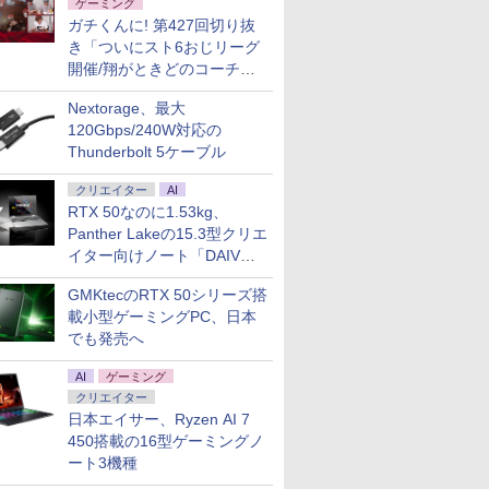
ゲーミング
ガチくんに! 第427回切り抜
き「ついにスト6おじリーグ
開催/翔がときどのコーチ就
任など」
Nextorage、最大
120Gbps/240W対応の
Thunderbolt 5ケーブル
クリエイター
AI
RTX 50なのに1.53kg、
Panther Lakeの15.3型クリエ
イター向けノート「DAIV
Z5」
GMKtecのRTX 50シリーズ搭
載小型ゲーミングPC、日本
でも発売へ
AI
ゲーミング
クリエイター
日本エイサー、Ryzen AI 7
450搭載の16型ゲーミングノ
ート3機種