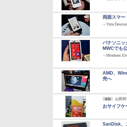
両面スマート
～Yota Dev
パナソニッ
MWCでも
～Windows E
AMD、Win
売へ
山田祥平の
連載
おサイフケ
SanDisk