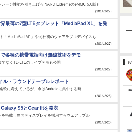
ージ性能を引き上げるiNAND ExtremeのeMMC 5.0版も
(2014/2/27)
世界最薄の7型LTEタブレット「MediaPad X1」を発
ト「MediaPad M1」や同社初のウェアラブルデバイスも
(2014/2/27)
MWCで各種の携帯電話向け無線技術をデモ
お
だけでなくTD-LTEのライブデモも公開
(2014/2/27)
イル・ラウンドテーブルレポート
柔軟に考えているが、今はAndroidに集中する時
(2014/2/26)
Galaxy S5とGear fitを発表
ーを搭載し曲面ディスプレイを採用するウェアラブル
(2014/2/26)