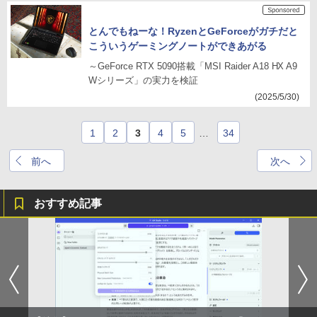
とんでもねーな！RyzenとGeForceがガチだと
こういうゲーミングノートができあがる
～GeForce RTX 5090搭載「MSI Raider A18 HX A9
Wシリーズ」の実力を検証
(2025/5/30)
1
2
3
4
5
…
34
前へ
次へ
おすすめ記事