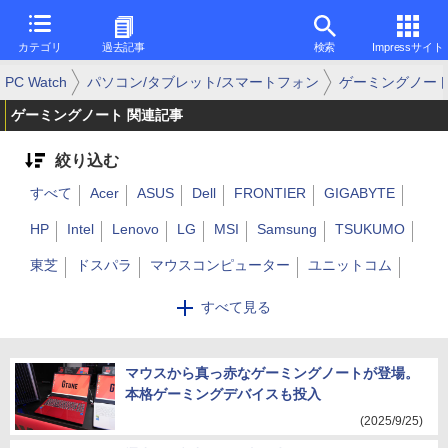
カテゴリ
過去記事
検索
Impressサイト
PC Watch
パソコン/タブレット/スマートフォン
ゲーミングノー
ゲーミングノート 関連記事
絞り込む
すべて
Acer
ASUS
Dell
FRONTIER
GIGABYTE
HP
Intel
Lenovo
LG
MSI
Samsung
TSUKUMO
東芝
ドスパラ
マウスコンピューター
ユニットコム
Alienware
Razer
その他
すべて見る
マウスから真っ赤なゲーミングノートが登場。
本格ゲーミングデバイスも投入
(2025/9/25)