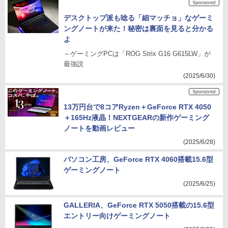
デスクトップ派も唸る「細マッチョ」なゲーミ
ングノートが来た！秘密は裏面を見ると分かる
よ
～ゲーミングPCは「ROG Strix G16 G615LW」が
最強説
(2025/6/30)
13万円台で8コアRyzen＋GeForce RTX 4050
＋165Hz液晶！NEXTGEARの新作ゲーミング
ノートを動画レビュー
(2025/6/28)
パソコン工房、GeForce RTX 4060搭載15.6型
ゲーミングノート
(2025/6/25)
GALLERIA、GeForce RTX 5050搭載の15.6型
エントリー向けゲーミングノート