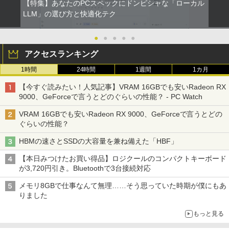
【特集】あなたのPCスペックにドンピシャな「ローカル
LLM」の選び方と快適化テク
●
●
●
●
●
アクセスランキング
1時間
24時間
1週間
1カ月
【今すぐ読みたい！人気記事】VRAM 16GBでも安いRadeon RX
9000、GeForceで言うとどのぐらいの性能？ - PC Watch
VRAM 16GBでも安いRadeon RX 9000、GeForceで言うとどの
ぐらいの性能？
HBMの速さとSSDの大容量を兼ね備えた「HBF」
【本日みつけたお買い得品】ロジクールのコンパクトキーボード
が3,720円引き。Bluetoothで3台接続対応
メモリ8GBで仕事なんて無理……そう思っていた時期が僕にもあ
りました
もっと見る