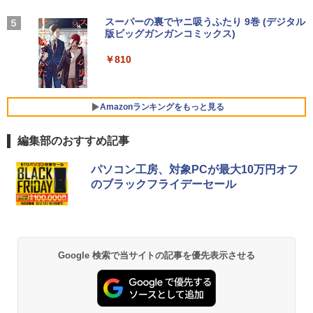
学/WEB会議(ホワイト)
￥43,900
￥59,800
決定版 強いチームをつくる！ リーダ
5
BUGS LIFE
スーパーの裏でヤニ吸うふたり 9巻 (デジタル
ーの心得 [ 伊庭 正康 ]
￥1,964
＼メーカー5年保証／【最短即日発送】
版ビッグガンガンコミックス)
コカ・コーラ やかんの麦茶 from 爽健美茶 ラ
4
【新品】モニター 21.5インチモニター デ
ベルレス 650mlPET×24本
￥250
￥1,760
中古ノートパソコン Webカメラ内蔵 HP
★2026新登場！office2024＼2年保証／
ィスプレイ PCモニター ASUS 液晶ディ
4
4
￥810
ProBook 450 G7 15.6型大画面フルHD
ミニPC minipc デスクトップパソコン 小
スプレイ VP229HFZ 22型 1920×1080 応
Xiaomi シャオミ REDMI Buds 8 Lite ワイヤ
￥2,009
テンキー 10世代Core i5-10310U メモリ
型 PC パソコン 最新 Windows11 Office
答速度1ms リフレッシュレート100Hz IP
レスイヤホン Bluetooth 5.4 ノイズキャンセ
8GB SSD256GB Type-C HDMI Window
付き 第13世代 インテル Core i3-4130~i7
Sパネル 液晶モニター 5年保証付き 動画
リング ANC 36時間再生
s11 Office 送料無料
-13650HX i5 メモリ DDR4 8GB 16GB
閲覧 仕事 在宅 楽天ランキング4冠
Amazonランキングをもっと見る
M.2NVMe SSD 256GB~1TB 初期設定済
￥2,980
軽量 高スペック
￥44,000
￥12,800
編集部のおすすめ記事
￥39,800
パソコン工房、対象PCが最大10万円オフ
【 中古 】 NEC VersaPro タイプVX VKT
ゲーミングモニター 24.5インチ FHD 24
5
5
のブラックフライデーセール
16/X 中古ノートパソコン 液晶15インチ
0Hz 1ms Fast IPSパネル HDMI2.0×1 DP
Windows11 Core i5 第10世代 16GB 新
【★最大100%ポイント】【Win11正式対
1.4×1 Adaptive Sync対応 フリッカーフ
5
品SSD512GB WPS Office付き パソコン
応】Dell OptiPlex 3080 SFF/第10世代 C
リー ブルーライトカット モニター ディ
necノートパソコン中古 中古パソコン D
ore i7/メモリ:8GB/16GB/32GB/SSD:25
スプレイ MAXZEN MGM25IC04-F240
VDドライブ WEBカメラ NECノートパソ
6GB/512GB/1TB/USB 3.2/DP/HDMI/Wi-f
コン office付き パソコン中古ノートwin
i/2画面出力/Windows11/Windows10/Of
￥12,980
Google 検索で当サイトの記事を優先表示させる
dows11
fice/中古 デスクトップ デスクトップPC
￥46,800
￥65,800