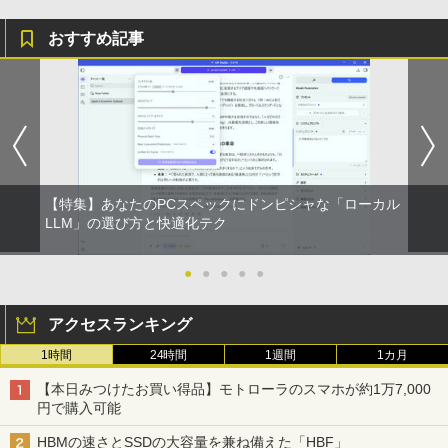
おすすめ記事
【特集】あなたのPCスペックにドンピシャな「ローカル
LLM」の選び方と快適化テク
●
●
●
●
●
アクセスランキング
1時間
24時間
1週間
1カ月
【本日みつけたお買い得品】モトローラのスマホが約1万7,000
円で購入可能
HBMの速さとSSDの大容量を兼ね備えた「HBF」