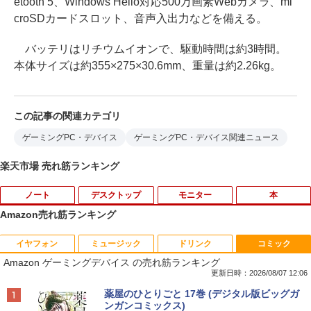
etooth 5、Windows Hello対応500万画素Webカメラ、mi
croSDカードスロット、音声入出力などを備える。
バッテリはリチウムイオンで、駆動時間は約3時間。
本体サイズは約355×275×30.6mm、重量は約2.26kg。
この記事の関連カテゴリ
ゲーミングPC・デバイス
ゲーミングPC・デバイス関連ニュース
楽天市場 売れ筋ランキング
ノート
デスクトップ
モニター
本
Amazon売れ筋ランキング
イヤフォン
ミュージック
ドリンク
コミック
【タッチパネル機能付き】中古 ノートパ
【高速SSD】送料無料【富士通 ESPRIM
HP Z23i プロフェッショナル液晶モニタ
ふしぎの国のバード 14巻 （ハルタコミ
1
1
1
1
Amazon ゲーミングデバイス の売れ筋ランキング
ソコン 2in1 Panasonic Let's note CF-X
O Q556/M 第6世代 Core i3-6100T 3.20
ー 23インチワイド ブラック 1920×1080
ックス） [ 佐々 大河 ]
Z6 レッツノート 中古パソコン Windows
GHz/メモリ:16GB /SSD 256GB & Wind
（フルHD） ノングレア 非光沢 IPSパネ
更新日時：2026/08/07 12:06
10 Windows11 Office2019 中古ノートp
ows 10 デスクトップ 中古良い WPS Offi
ル 白色LED バックライト USB2.0 DVI V
￥1,034
Anker Soundcore P40i オフホワイト
BRUCE WAYNE feat. Flo Milli, ATL Jacob
【Amazon.co.jp限定】 い・ろ・は・す 2L P
薬屋のひとりごと 17巻 (デジタル版ビッグガ
c 第7世代Core i5 WiFi メモリ8GB M.2 s
ce付き コンパクト PC 極小型デスクトッ
GA ディスプレイポート【中古】
[Explicit]
ET ラベルレス ×8本
ンガンコミックス)
sd 256GB Bluetooth Webカメラ 中古モ
プPC &おまけ付き（中古USB式キーボー