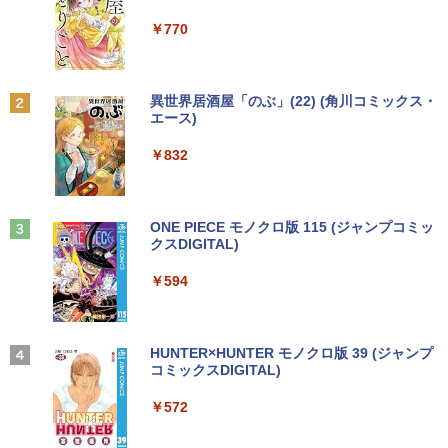
￥7,990
バイルpc office付き
トとマウス） 3ケ月保証
￥4,980
￥250
￥1,112
￥770
￥39,800
￥17,800
サンリオキャラクターズ ステンドグラ
2
スシールパズル 誰でもすぐにかんたん＆
かわいい [ 株式会社サンリオ ]
【500円クーポン＋ポイント最大31.5%還
2
Anker Soundcore P31i ブラック
BRUCE WAYNE feat. Flo Milli, ATL Jacob
by Amazon 天然水 ラベルレス 500ml ×24本
異世界居酒屋「のぶ」(22) (角川コミックス・
元！】モバイルモニター 15.6 インチ FH
[Explicit]
富士山の天然水 バナジウム含有 水 ミネラル
エース)
中古パソコン 東芝TOSHIBA ノートパソ
超得2,000円OFF&P2倍｜Windows11正
D 1920×1080 1080P Fast IPS パネル 非
￥1,760
2
2
ウォーター ペットボトル 静岡県産 500ミリリ
￥5,990
コン B55 15.6型 Win 11 Office 2019搭
式対応｜楽天1位｜最大180日保証｜CPU
光沢 1000:1 高コントラスト 超軽量 600
ットル (Smart Basic)
￥250
￥832
載 第11世代i5 メモリ 8GB SSD 256GB
第8世代｜HP 中古デスクトップパソコン
g スピーカー内蔵 Type-C/HDMI 接続 PS
無線WIFI USB 3.1 HDMI DVDドライブ
Windows11 office付き｜メモリ8GB SS
5/Switch/PC/スマホ対応
￥1,380
内蔵カメラ 初期設定済 中古PC 仕事 家庭
D256GB HDD500GB｜ デスクトップ Mi
転生した大聖女は、聖女であることをひ
3
安い 激安 在宅勤務
crosoft office 第8世代以降｜セット購入
￥8,490
た隠す SS集 （アース・スターノベル）
可能｜デスクトップ 中古｜中古PC
Anker Soundcore Liberty 5 ミッドナイトブ
On My Road (Stadium ver.)
ONE PIECE モノクロ版 115 (ジャンプコミッ
[ 十夜 ]
ラック
クスDIGITAL)
by Amazon 天然水ラベルレス 2L×9本
￥42,800
￥34,800
￥250
￥1,430
￥14,990
￥594
￥1,117
【初心者向けコスパ最強】黒/白 モニター
3
21.5 / 23.8 / 27型 pcモニター 100Hz ゲ
Win11搭載 ノートパソコン 超小型ノート
ーミングモニター HDMI 24インチ 1920*
3
PC Office付き【Windows11搭載】タッ
中古パソコン 一体型 NEC LAVIE Home
1080 FHD パソコン モニター ディスプレ
3
タッチペンで音が聞ける！はじめてずか
4
チパネル付き/ ウェブカメラ付き/ テレ
All-in-one PC-HA570RAW-2 Windows1
イ 非光沢 VA 4000:1 角度調整 VESA Fre
【2026年アップグレード版】AOKIMI ワイヤ
On My Road (Stadium ver.)
HUNTER×HUNTER モノクロ版 39 (ジャンプ
ん1000 英語つき [ 小学館 ]
ワーク対応/7インチ液晶/インテルCelero
1 第10世代 Core i5 メモリ16GB 1TB SS
esync ps4/ps5/xbox スピーカー内蔵 kk
レスイヤホン bluetooth イヤホン V12 小型
コミックスDIGITAL)
by Amazon 炭酸水 ラベルレス 500ml ×24本
n メモリ:12GB/爆速SSD256GB 使用安
D256GB 23.8インチ Office付き DVD We
smart
軽量 ブルートゥースHi-Fi 最大36時間再生 ぶ
強炭酸水 ペットボトル 500ミリリットル (Sm
￥250
￥5,478
心の国内サポートUMPC ノートパソコン
bカメラ 無線LAN Bluetooth 3ヶ月保証
るーとゅーす コードレス ENCノイズキャン
art Basic)
￥572
新品/ノートパソコン Office付き 新品
wd2662 中古
セリング 自動ペアリング Type-C充電 マイク
￥11,999
付き 防水 タッチ式音量調整 スポーツ/通勤/通
￥1,625