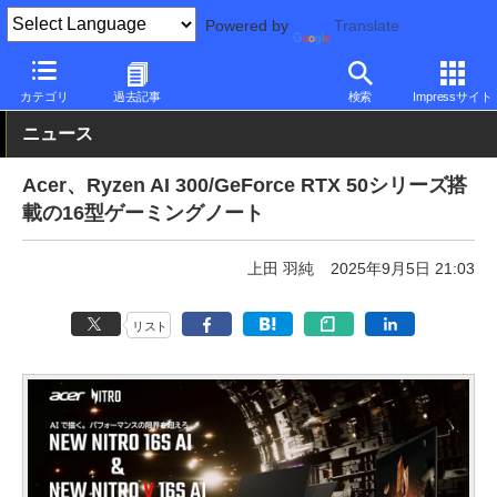
Powered by
Translate
PC Watch
パソコン/タブレット/スマートフォン
ゲーミングノー
カテゴリ
過去記事
検索
Impressサイト
ニュース
Acer、Ryzen AI 300/GeForce RTX 50シリーズ搭
載の16型ゲーミングノート
上田 羽純
2025年9月5日 21:03
リスト