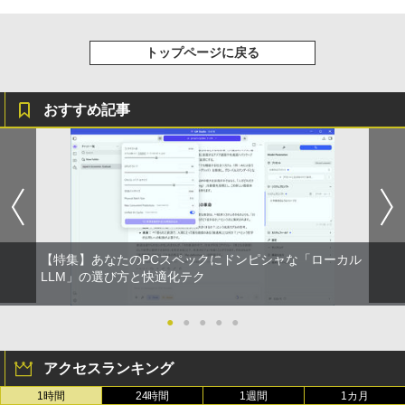
トップページに戻る
おすすめ記事
【特集】あなたのPCスペックにドンピシャな「ローカル
LLM」の選び方と快適化テク
●
●
●
●
●
アクセスランキング
1時間
24時間
1週間
1カ月