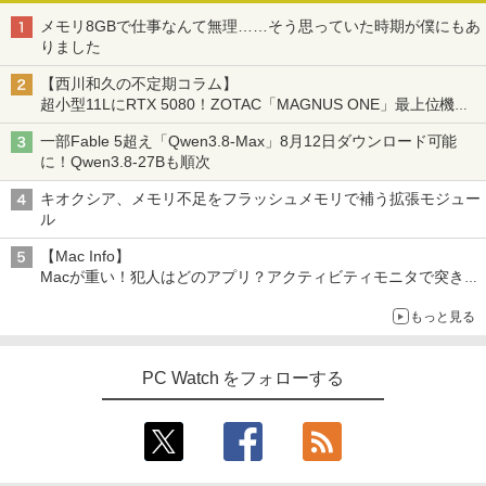
メモリ8GBで仕事なんて無理……そう思っていた時期が僕にもあ
りました
【西川和久の不定期コラム】
超小型11LにRTX 5080！ZOTAC「MAGNUS ONE」最上位機の
実力を探る
一部Fable 5超え「Qwen3.8-Max」8月12日ダウンロード可能
に！Qwen3.8-27Bも順次
キオクシア、メモリ不足をフラッシュメモリで補う拡張モジュー
ル
【Mac Info】
Macが重い！犯人はどのアプリ？アクティビティモニタで突き止
める
もっと見る
PC Watch をフォローする