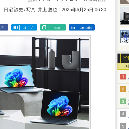
日沼 諭史
写真: 井上 勝也
2025年6月25日 06:30
ェア
はてブ
note
LinkedIn
1