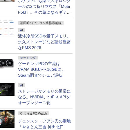
ポケットにも楽々入るロジク
ールの2つ折りマウス「Mobi
Fold」。その気になるギミッ
クとは？
福田昭のセミコン業界最前線
AI
液体冷却SSDや量子メモリ、
永久ストレージなど話題豊富
なFMS 2026
ゲーミング
ゲーミングPCの主流は
VRAM 8GBから16GBに。
Steam調査でシェア逆転
AI
ストレージがメモリの延長に
なる。NVIDIA、cuFile APIを
オープンソース化
やじうまPC Watch
ジェンスン・フアン氏の聖地
「やきとん三吉 神田北口