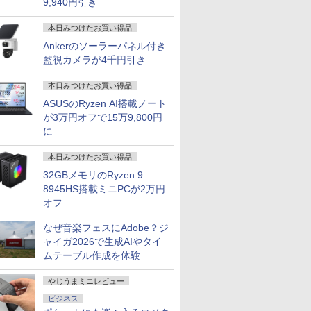
9,940円引き
本日みつけたお買い得品
Ankerのソーラーパネル付き
監視カメラが4千円引き
本日みつけたお買い得品
ASUSのRyzen AI搭載ノート
が3万円オフで15万9,800円
に
本日みつけたお買い得品
32GBメモリのRyzen 9
8945HS搭載ミニPCが2万円
オフ
なぜ音楽フェスにAdobe？ジ
ャイガ2026で生成AIやタイ
ムテーブル作成を体験
やじうまミニレビュー
ビジネス