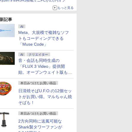
Ryzen 9 8945HS搭載ミニPCが2万円オフ
もっと見る
新記事
AI
Meta、大規模で複雑なソフ
トもコーディングできる
「Muse Code」
AI
クリエイター
音・会話も同時生成の
「FLUX 3 Video」提供開
始。オープンウェイト版も計
画
本日みつけたお買い得品
日清焼そばU.F.O.の12個セッ
トがお買い得。マルちゃん焼
そばも！
本日みつけたお買い得品
2方向同時に送風可能な
Shark製タワーファンが