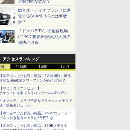
ぜ魅力的なのか？
総合オーディオブランドに進
化するSHANLINGとは何者
か？
「ドスパラTV」の配信現場
に“PAD”撮影班が潜入!人気の
秘訣に迫る!!
アクセスランキング
時間
24時間
1週間
1カ月
【本日みつけたお買い得品】2方向同時に送風
可能なShark製タワーファンが9,940円引き
【やじうまミニレビュー】
ポケットにも楽々入るロジクールの2つ折りマ
ウス「Mobi Fold」。その気になるギミックと
キオクシア、メモリ不足をフラッシュメモリで
は？
補う拡張モジュール
【本日みつけたお買い得品】Ankerのソーラー
パネル付き監視カメラが4千円引き
【本日みつけたお買い得品】32GBメモリの