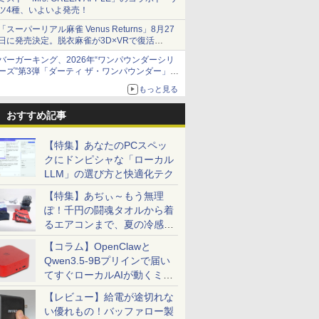
ツ4種、いよいよ発売！
「スーパーリアル麻雀 Venus Returns」8月27
日に発売決定。脱衣麻雀が3D×VRで復活
発売から2週間は20%オフになるセールが実施
バーガーキング、2026年“ワンパウンダーシリ
ーズ”第3弾「ダーティ ザ・ワンパウンダー」を
8月7日発売
もっと見る
「特製ガーリックマヨソース」を使用した超大
型チーズバーガー
おすすめ記事
【特集】あなたのPCスペッ
クにドンピシャな「ローカル
LLM」の選び方と快適化テク
【特集】あぢぃ～もう無理
ぽ！千円の闘魂タオルから着
るエアコンまで、夏の冷感グ
ッズ一挙紹介
【コラム】OpenClawと
Qwen3.5-9Bプリインで届い
てすぐローカルAIが動くミニ
PC「SER9 Pro」
【レビュー】給電が途切れな
い優れもの！バッファロー製