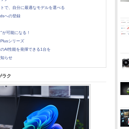
ートで、自分に最適なモデルを選べる
rdsへの登録
！
き方”が可能になる！
Plusシリーズ
のAI性能を発揮できる1台を
お知らせ
がラク