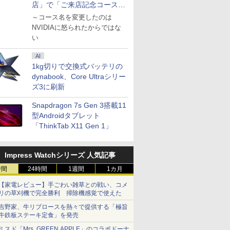
店」で「ご来店記念コース」
を娘と堪能
～コース名を変更したのは
NVIDIAに怒られたからではな
い
AI
1kg切りで交換式バッテリの
dynabook、Core Ultraシリー
ズ3に刷新
Snapdragon 7s Gen 3搭載11
型Androidタブレット
「ThinkTab X11 Gen 1」
Impress Watchシリーズ 人気記事
時間
24時間
1週間
1カ月
【家電レビュー】手ごわい雑草との戦い、コメ
リの草刈機で完全勝利 掃除機感覚で使えた
吉野家、牛リブロースを熱々で提供する「極旨
牛鉄板ステーキ定食」を発売
ミスド「Mrs. GREEN APPLE」のコラボドーナ