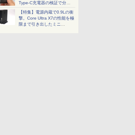
Type-C充電器の検証で分か
ったこと
【特集】電源内蔵で0.9Lの衝
撃。Core Ultra X7の性能を極
限まで引き出したミニ
PC「GPD BOX」