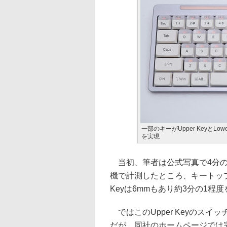
一部のキーがUpper KeyとL
を実現
当初、筆者は公式写真で4分の
機で計測したところ、キートップ全
Keyは6mmもあり約3分の1程度を
ではこのUpper Keyのス
だが、同社のホームページでは