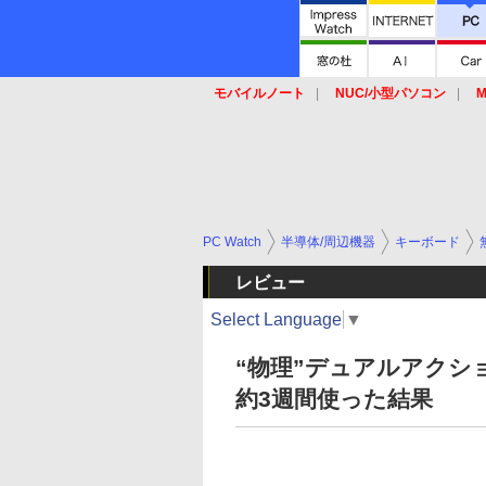
モバイルノート
NUC/小型パソコン
M
SSD
キーボード
マウス
PC Watch
半導体/周辺機器
キーボード
レビュー
Select Language
▼
“物理”デュアルアクション
約3週間使った結果