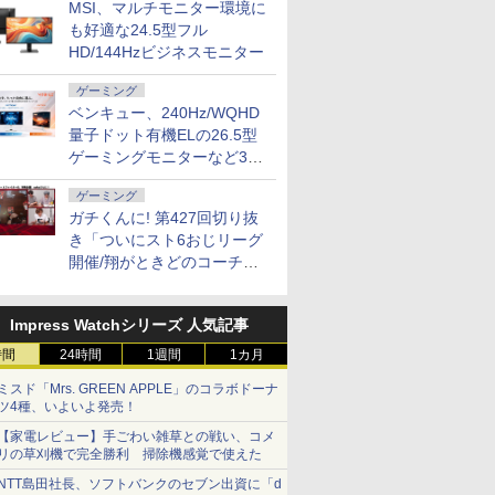
MSI、マルチモニター環境に
も好適な24.5型フル
HD/144Hzビジネスモニター
ゲーミング
ベンキュー、240Hz/WQHD
量子ドット有機ELの26.5型
ゲーミングモニターなど3機
種
ゲーミング
ガチくんに! 第427回切り抜
き「ついにスト6おじリーグ
開催/翔がときどのコーチ就
任など」
Impress Watchシリーズ 人気記事
時間
24時間
1週間
1カ月
ミスド「Mrs. GREEN APPLE」のコラボドーナ
ツ4種、いよいよ発売！
【家電レビュー】手ごわい雑草との戦い、コメ
リの草刈機で完全勝利 掃除機感覚で使えた
NTT島田社長、ソフトバンクのセブン出資に「d