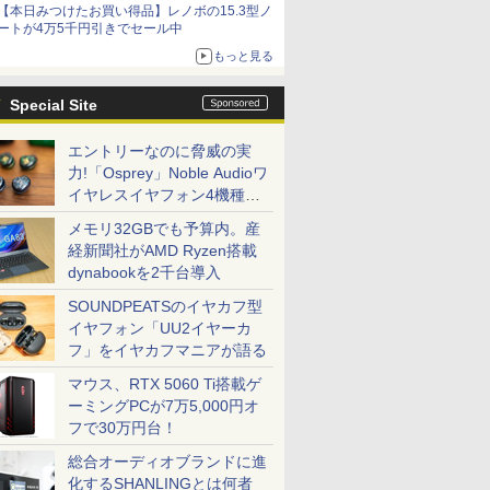
【本日みつけたお買い得品】レノボの15.3型ノ
ートが4万5千円引きでセール中
もっと見る
Special Site
エントリーなのに脅威の実
力!「Osprey」Noble Audioワ
イヤレスイヤフォン4機種を
一気に聴く
メモリ32GBでも予算内。産
経新聞社がAMD Ryzen搭載
dynabookを2千台導入
SOUNDPEATSのイヤカフ型
イヤフォン「UU2イヤーカ
フ」をイヤカフマニアが語る
マウス、RTX 5060 Ti搭載ゲ
ーミングPCが7万5,000円オ
フで30万円台！
総合オーディオブランドに進
化するSHANLINGとは何者