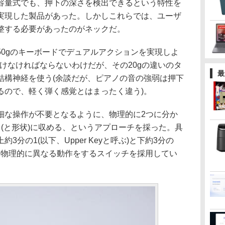
量式でも、押下の深さを検出できるという特性を
実現した製品があった。しかしこれらでは、ユーザ
整する必要があったのがネックだ。
0gのキーボードでデュアルアクションを実現しよ
し分けなければならないわけだが、その20gの違いのタ
最
結構神経を使う(余談だが、ピアノの音の強弱は押下
るので、軽く弾く感覚とはまったく違う)。
な操作が不要となるように、物理的に2つに分か
(と形状)に収める、というアプローチを採った。具
分の1(以下、Upper Keyと呼ぶ)と下約3分の
割して、物理的に異なる動作をするスイッチを採用してい