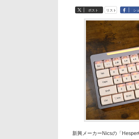
ポスト
リスト
シ
新興メーカーNicsの「Hespe