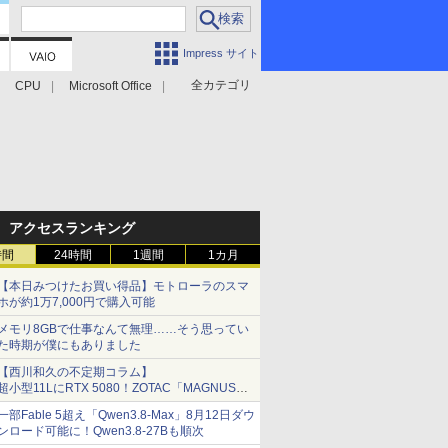
Impress サイト
全カテゴリ
CPU
Microsoft Office
アクセスランキング
時間
24時間
1週間
1カ月
【本日みつけたお買い得品】モトローラのスマ
ホが約1万7,000円で購入可能
メモリ8GBで仕事なんて無理……そう思ってい
た時期が僕にもありました
【西川和久の不定期コラム】
超小型11LにRTX 5080！ZOTAC「MAGNUS
ONE」最上位機の実力を探る
一部Fable 5超え「Qwen3.8-Max」8月12日ダウ
ンロード可能に！Qwen3.8-27Bも順次