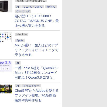
西川和久の不定期コラム
AI
ミニPC・UMPC
自作PC
ゲーミング
超小型11LにRTX 5080！
ZOTAC「MAGNUS ONE」最
上位機の実力を探る
Mac Info
Apple
Macが重い！犯人はどのアプ
リ？アクティビティモニタで
突き止める
AI
一部Fable 5超え「Qwen3.8-
Max」8月12日ダウンロード
可能に！Qwen3.8-27Bも順
次
AI
クリエイター
ChatGPTからAdobeを使える
プラグイン登場。写真/動画
編集や資料作成も