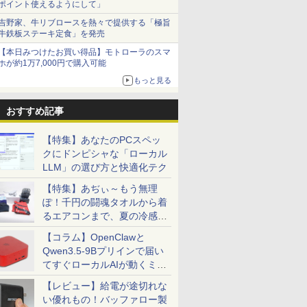
ポイント使えるようにして」
吉野家、牛リブロースを熱々で提供する「極旨
牛鉄板ステーキ定食」を発売
【本日みつけたお買い得品】モトローラのスマ
ホが約1万7,000円で購入可能
もっと見る
おすすめ記事
【特集】あなたのPCスペッ
クにドンピシャな「ローカル
LLM」の選び方と快適化テク
【特集】あぢぃ～もう無理
ぽ！千円の闘魂タオルから着
るエアコンまで、夏の冷感グ
ッズ一挙紹介
【コラム】OpenClawと
Qwen3.5-9Bプリインで届い
てすぐローカルAIが動くミニ
PC「SER9 Pro」
【レビュー】給電が途切れな
い優れもの！バッファロー製