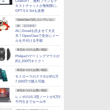
ChatGPT、無料プランもテ
キストチャットが無制限に。
GPT-5.6 Solも改善
OpenClawで試したいアレコレ
AI
ビジネス
AIにGmailを読ませて大丈
夫？OpenClawで安全にメー
ルを片付ける手順
本日みつけたお買い得品
Philipsのゲーミングマウスが
約1,200円オトク！
本日みつけたお買い得品
モトローラのスマホが約1万
7,000円で購入可能
本日みつけたお買い得品
レノボの15.3型ノートが4万5
千円引きでセール中