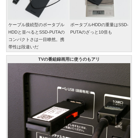
ケーブル接続型のポータブル
ポータブルHDDの重量はSSD-
HDDと並べるとSSD-PUTAの
PUTAのざっと10倍も
コンパクトさは一目瞭然。携
帯性は段違いだ
TVの番組録画用に使うのもアリ