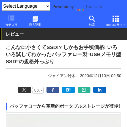
Powered by
Translate
PC Watch
半導体/周辺機器
SSD
その他
カテゴリ
過去記事
検索
Impressサイト
レビュー
こんなに小さくてSSD!? しかもお手頃価格! いろ
いろ試してわかったバッファロー製“USBメモリ型
SSD”の規格外っぷり
ジャイアン鈴木
2020年12月10日 09:50
リスト
バッファローから革新的ポータブルストレージが登場!