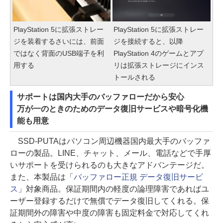
PlayStation 5に拡張ストレー
PlayStation 5に拡張ストレー
ジを装着するさいには、前面
ジを接続すると、以降
ではなく背面のUSB端子を利
PlayStation 4のゲームとアプ
用する
リは拡張ストレージにインス
トールされる
サポートは国内大手のバッファローだから安心
万が一のときのためのデータ復旧サービスや暗号化機
能も用意
SSD-PUTAはパソコン周辺機器国内最大手のバッファ
ローの製品。LINE、チャット、メール、電話などで手厚
いサポートを受けられるのも大きなアドバンテージだ。
また、本製品は「
バッファロー正規 データ復旧サービ
ス
」対象商品。保証期間内の軽度の論理障害であればユ
ーザー登録するだけで無償でデータ復旧してくれる。保
証期間外の障害や中度の障害も固定料金で対応してくれ