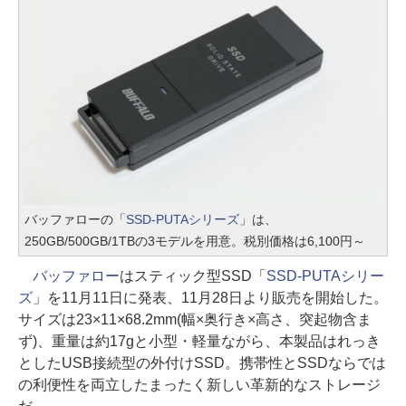
バッファローの「
SSD-PUTAシリーズ
」は、
250GB/500GB/1TBの3モデルを用意。税別価格は6,100円～
バッファロー
はスティック型SSD「
SSD-PUTAシリー
ズ
」を11月11日に発表、11月28日より販売を開始した。
サイズは23×11×68.2mm(幅×奥行き×高さ、突起物含ま
ず)、重量は約17gと小型・軽量ながら、本製品はれっき
としたUSB接続型の外付けSSD。携帯性とSSDならでは
の利便性を両立したまったく新しい革新的なストレージ