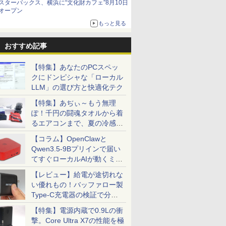
スターバックス、横浜に“文化財カフェ”8月10日
オープン
もっと見る
おすすめ記事
【特集】あなたのPCスペッ
クにドンピシャな「ローカル
LLM」の選び方と快適化テク
【特集】あぢぃ～もう無理
ぽ！千円の闘魂タオルから着
るエアコンまで、夏の冷感グ
ッズ一挙紹介
【コラム】OpenClawと
Qwen3.5-9Bプリインで届い
てすぐローカルAIが動くミニ
7
7
2
7
8
8
3
8
9
PC「SER9 Pro」
【レビュー】給電が途切れな
い優れもの！バッファロー製
Type-C充電器の検証で分か
ったこと
【特集】電源内蔵で0.9Lの衝
撃。Core Ultra X7の性能を極