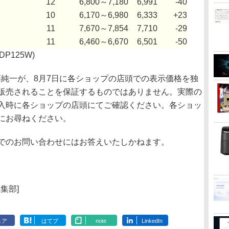
12
6,800～7,180
6,991
-40
10
6,170～6,980
6,333
+23
11
7,670～7,854
7,710
-29
11
6,460～6,670
6,501
-50
(TDP125W)
佐藤純一が、8月7日に各ショップの店頭での表示価格を独
販売されることを保証するものではありません。実際の
入時に各ショップの店頭にてご確認ください。各ショッ
にお尋ねください。
でのお問い合わせにはお答えいたしかねます。
h編集部]
ェア
はてブ
note
LinkedIn