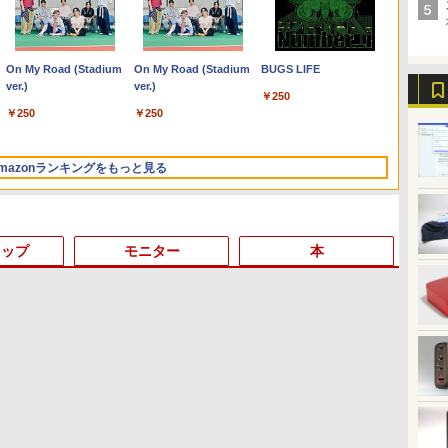
Anker Soundcore
On My Road (Stadium
【2026年アップグレー
On My Road (Stadium
Xiaomi シャオミ REDMI
BUGS LIFE
Liberty 5 ミッドナイト
ver.)
ド版】AOKIMI ワイヤ
ver.)
Buds 8 Lite ワイヤレス
￥250
ブラック
レスイヤホン
イヤホン Bluetooth 5.4
￥250
￥250
bluetooth イヤホン
ノイズキャンセリング
￥14,990
￥1,964
￥3,480
V12 小型軽量 ブルート
ANC 36時間再生
ゥースHi-Fi 最大36時間
mazonランキングをもっと見る
再生 ぶるーとゅーす コ
ードレス ENCノイズキ
ャンセリング 自動ペア
リング Type-C充電 マ
イク付き 防水 タッチ式
トップ
モニター
本
音量調整 スポーツ/通
勤/通学/WEB会議(ホワ
イト)
3
3
3
3
4
4
4
4
5
5
5
6
1
6
6
by Amazon 天然水ラベ
ONE PIECE モノクロ版
by Amazon 炭酸水 ラ
HUNTER×HUNTER モ
コカ・コーラ やかんの麦
スーパーの裏でヤニ吸う
ルレス 2L×9本
115 (ジャンプコミック
ベルレス 500ml ×24本
ノクロ版 39 (ジャンプ
茶 from 爽健美茶 ラベル
ふたり 9巻 (デジタル版ビ
スDIGITAL)
強炭酸水 ペットボトル
コミックスDIGITAL)
レス 650mlPET×24本
ッグガンガンコミックス)
￥1,117
500ミリリットル
￥594
￥1,625
￥572
￥2,009
￥810
(Smart Basic)