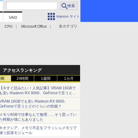
Impress サイト
全カテゴリ
CPU
Microsoft Office
アクセスランキング
時間
24時間
1週間
1カ月
【今すぐ読みたい！人気記事】VRAM 16GBで
も安いRadeon RX 9000、GeForceで言うとど
のぐらいの性能？ - PC Watch
VRAM 16GBでも安いRadeon RX 9000、
GeForceで言うとどのぐらいの性能？
メモリ8GBで仕事なんて無理……そう思ってい
た時期が僕にもありました
キオクシア、メモリ不足をフラッシュメモリで
補う拡張モジュール