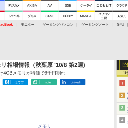
acBook
モニター
ゲーミングパソコン
ゲーミングノート
GPU
リ相場情報（秋葉原 '10/8 第2週)
け4GBメモリが特価で8千円割れ
1
はてブ
note
LinkedIn
メモリ