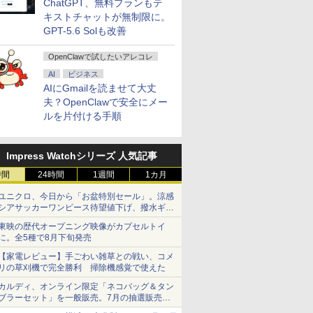
ChatGPT、無料プランもテ
キストチャットが無制限に。
GPT-5.6 Solも改善
OpenClawで試したいアレコレ
AI
ビジネス
AIにGmailを読ませて大丈
夫？OpenClawで安全にメー
ルを片付ける手順
Impress Watchシリーズ 人気記事
時間
24時間
1週間
1カ月
ユニクロ、今日から「お盆特別セール」。涼感
シアサッカーワンピース待望値下げ、撥水ギア
ショーツは1990円に
東映の歴代オープニング映像がカプセルトイ
に。全5種で8月下旬発売
【家電レビュー】手ごわい雑草との戦い、コメ
リの草刈機で完全勝利 掃除機感覚で使えた
カルディ、オンライン限定「ネコバッグ＆タン
ブラーセット」を一般販売。7月の抽選販売の
当選無効分