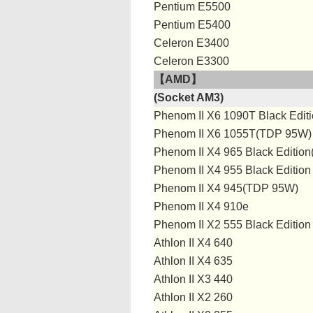
Pentium E5500
Pentium E5400
Celeron E3400
Celeron E3300
【AMD】
(Socket AM3)
Phenom II X6 1090T Black Edit
Phenom II X6 1055T(TDP 95W)
Phenom II X4 965 Black Edition(
Phenom II X4 955 Black Edition
Phenom II X4 945(TDP 95W)
Phenom II X4 910e
Phenom II X2 555 Black Edition
Athlon II X4 640
Athlon II X4 635
Athlon II X3 440
Athlon II X2 260