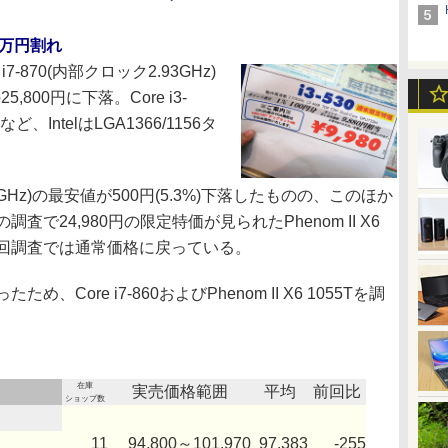
が1万円割れ
870(内部クロック2.93GHz)
5,800円に下落。Core i3-
など、IntelはLGA1366/1156タ
(2.9GHz)の最安値が500円(5.3%)下落したものの、このほか
で24,980円の限定特価が見られたPhenom II X6
GHz)も、今回調査では通常価格に戻っている。
ore i7-860およびPhenom II X6 1055Tを調
在庫
実売価格範囲
平均
前回比
ショップ数
11
94,800～101,970
97,383
-255