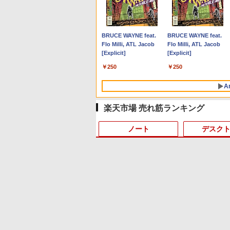
Anker Soundcore P40i
BRUCE WAYNE feat.
Anker Soundcore P31i
BRUCE WAYNE feat.
オフホワイト
Flo Milli, ATL Jacob
ブラック
Flo Milli, ATL Jacob
[Explicit]
[Explicit]
￥7,990
￥5,990
￥250
￥250
A
楽天市場 売れ筋ランキング
ノート
デスク
9
4
9
10
1
1
1
1
2
2
2
2
【Amazon.co.jp限定】
薬屋のひとりごと 17巻
by Amazon 天然水 ラ
異世界居酒屋「のぶ」
い・ろ・は・す 2L PET
(デジタル版ビッグガン
ベルレス 500ml ×24本
(22) (角川コミックス・
ラベルレス ×8本
ガンコミックス)
富士山の天然水 バナジ
エース)
ウム含有 水 ミネラルウ
￥1,112
￥770
￥1,380
￥832
ォーター ペットボトル