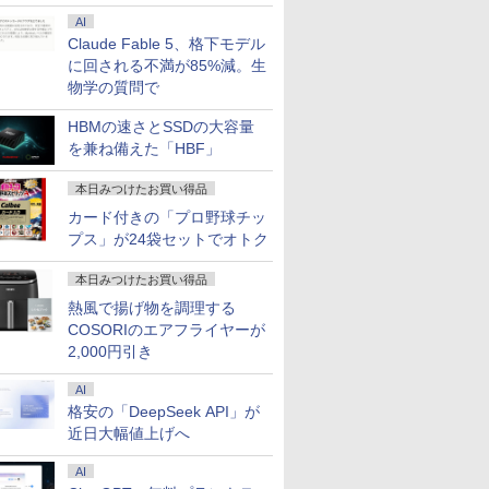
AI
Claude Fable 5、格下モデル
に回される不満が85%減。生
物学の質問で
HBMの速さとSSDの大容量
を兼ね備えた「HBF」
本日みつけたお買い得品
カード付きの「プロ野球チッ
プス」が24袋セットでオトク
本日みつけたお買い得品
熱風で揚げ物を調理する
COSORIのエアフライヤーが
2,000円引き
AI
格安の「DeepSeek API」が
近日大幅値上げへ
AI