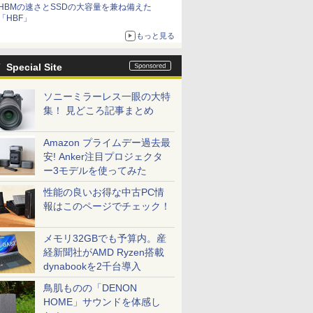
HBMの速さとSSDの大容量を兼ね備えた
「HBF」
もっと見る
Special Site
ソニーミラーレス一眼の大特
集！ 見どころ記事まとめ
Amazon プライムデー過去最
安! Anker注目プロジェクタ
ー3モデルを使ってみた
性能の良いお得な中古PC情
報はこのページでチェック！
メモリ32GBでも予算内。産
経新聞社がAMD Ryzen搭載
dynabookを2千台導入
鳥肌ものの「DENON
HOME」サウンドを体感し