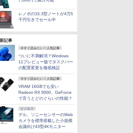
7,000円で購入可能
レノボの15.3型ノートが4万5
千円引きでセール中
新記事
今すぐ読みたい！人気記事
ついに不満解消？Windows
11プレビュー版でタスクバー
の配置変更を徹底検証
今すぐ読みたい！人気記事
VRAM 16GBでも安い
Radeon RX 9000、GeForce
で言うとどのぐらいの性能？
ビジネス
デル、ソニーセンサーのWeb
カメラを標準搭載した小規模
会議向け43型4Kモニター