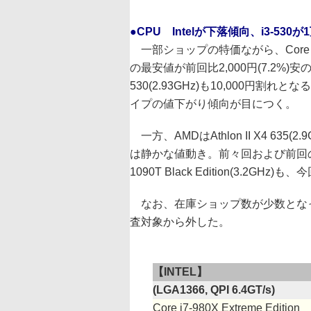
●CPU Intelが下落傾向、i3-530
一部ショップの特価ながら、Core i7-
の最安値が前回比2,000円(7.2%)安の2
530(2.93GHz)も10,000円割れとなる
イプの値下がり傾向が目につく。
一方、AMDはAthlon II X4 635
は静かな値動き。前々回および前回の調査
1090T Black Edition(3.2
なお、在庫ショップ数が少数となったため、C
査対象から外した。
【INTEL】
(LGA1366, QPI 6.4GT/s)
Core i7-980X Extreme Edition