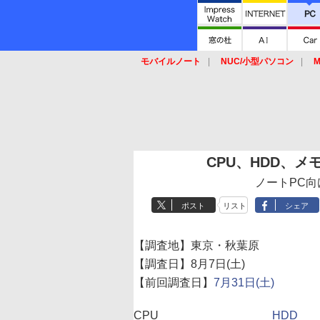
モバイルノート
NUC/小型パソコン
M
SSD
キーボード
マウス
CPU、HDD、メモ
ノートPC向
ポスト
リスト
シェア
【調査地】東京・秋葉原
【調査日】8月7日(土)
【前回調査日】
7月31日(土)
CPU
HDD