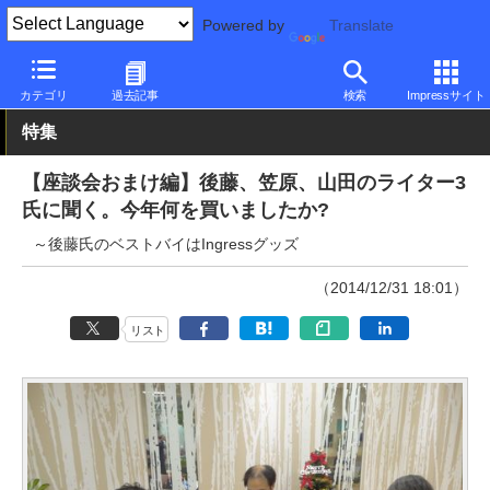
Powered by
Translate
PC Watch
市場
その他
カテゴリ
過去記事
検索
Impressサイト
特集
【座談会おまけ編】後藤、笠原、山田のライター3
氏に聞く。今年何を買いましたか?
～後藤氏のベストバイはIngressグッズ
（2014/12/31 18:01）
リスト