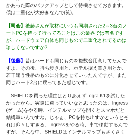
かあった際のバックアップとして待機させておきます。
僕は二重化が大好きなんで(笑)。
【司会】
後藤さんが取材にいつも同期された2～3台のノ
ートPCを持って行ってることはこの業界では有名です
が、ハードウェア自体も同じもので二重化されてるのは
珍しくないですか?
【後藤】
昔はハードも同じものを複数台用意してたんで
すよ。その後、持ち歩き用と、ホテル据え置き用とか、
若干違う性格のものに分化させていったんですが、また
同じハード2台に戻ってきた感じです。
SHIELDを買った理由はとりあえずTegra K1を試した
かったから。実際に買っていいなと思ったのは、Ingress
(ゲーム)をやる時、インテルマップを開くとスマホだと
結構重いんですね。じゃぁ、PCを持ち出すかというとそ
れは仰々しすぎる。Ingressをやる時、車で移動するんで
すが、そんな中、SHIELDはインテルマップもさくさく