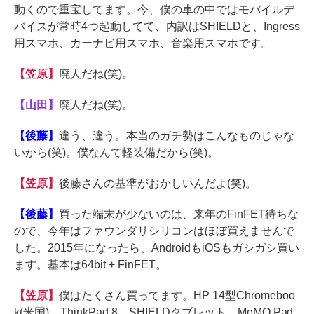
動くので重宝してます。今、僕の車の中ではモバイルデ
バイスが常時4つ起動してて、内訳はSHIELDと、Ingress
用スマホ、カーナビ用スマホ、音楽用スマホです。
【笠原】
廃人だね(笑)。
【山田】
廃人だね(笑)。
【後藤】
違う、違う。本当のガチ勢はこんなものじゃな
いから(笑)。僕なんて軽装備だから(笑)。
【笠原】
後藤さんの基準がおかしいんだよ(笑)。
【後藤】
買った端末が少ないのは、来年のFinFET待ちな
ので、今年はファウンダリシリコンはほぼ買えませんで
した。2015年になったら、AndroidもiOSもガシガシ買い
ます。基本は64bit + FinFET。
【笠原】
僕はたくさん買ってます。HP 14型Chromeboo
k(米国)、ThinkPad 8、SHIELDタブレット、MeMO Pad