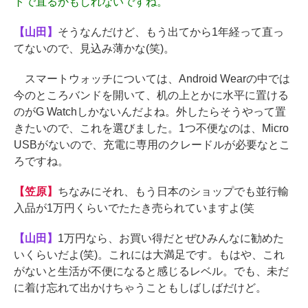
トで直るかもしれないですね。
【山田】
そうなんだけど、もう出てから1年経って直っ
てないので、見込み薄かな(笑)。
スマートウォッチについては、Android Wearの中では
今のところバンドを開いて、机の上とかに水平に置ける
のがG Watchしかないんだよね。外したらそうやって置
きたいので、これを選びました。1つ不便なのは、Micro
USBがないので、充電に専用のクレードルが必要なとこ
ろですね。
【笠原】
ちなみにそれ、もう日本のショップでも並行輸
入品が1万円くらいでたたき売られていますよ(笑
【山田】
1万円なら、お買い得だとぜひみんなに勧めた
いくらいだよ(笑)。これには大満足です。もはや、これ
がないと生活が不便になると感じるレベル。でも、未だ
に着け忘れて出かけちゃうこともしばしばだけど。