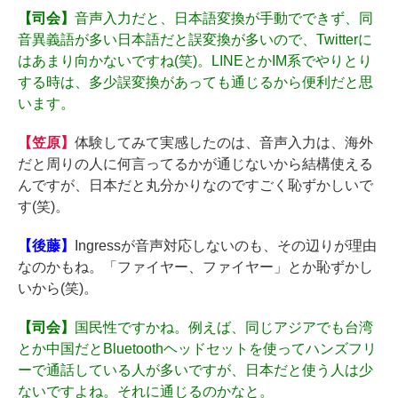
【司会】
音声入力だと、日本語変換が手動でできず、同
音異義語が多い日本語だと誤変換が多いので、Twitterに
はあまり向かないですね(笑)。LINEとかIM系でやりとり
する時は、多少誤変換があっても通じるから便利だと思
います。
【笠原】
体験してみて実感したのは、音声入力は、海外
だと周りの人に何言ってるかが通じないから結構使える
んですが、日本だと丸分かりなのですごく恥ずかしいで
す(笑)。
【後藤】
Ingressが音声対応しないのも、その辺りが理由
なのかもね。「ファイヤー、ファイヤー」とか恥ずかし
いから(笑)。
【司会】
国民性ですかね。例えば、同じアジアでも台湾
とか中国だとBluetoothヘッドセットを使ってハンズフリ
ーで通話している人が多いですが、日本だと使う人は少
ないですよね。それに通じるのかなと。