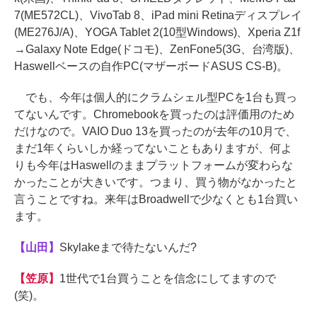
7(ME572CL)、VivoTab 8、iPad mini Retinaディスプレイ
(ME276J/A)、YOGA Tablet 2(10型Windows)、Xperia Z1f
→Galaxy Note Edge(ドコモ)、ZenFone5(3G、台湾版)、
Haswellベースの自作PC(マザーボードASUS CS-B)。
でも、今年は個人的にクラムシェル型PCを1台も買っ
てないんです。Chromebookを買ったのは評価用のため
だけなので。VAIO Duo 13を買ったのが去年の10月で、
まだ1年くらいしか経ってないこともありますが、何よ
りも今年はHaswellのままプラットフォームが変わらな
かったことが大きいです。つまり、買う物がなかったと
言うことですね。来年はBroadwellで少なくとも1台買い
ます。
【山田】
Skylakeまで待たないんだ?
【笠原】
1世代で1台買うことを信念にしてますので
(笑)。