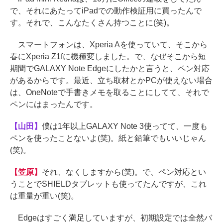
で、それにあたってiPadでの動作検証用に買ったんで
す。それで、こんなたくさん持つことに(笑)。
スマートフォンは、Xperia Aを使っていて、そこから
春にXperia Z1fに機種変しました。で、なぜそこから短
期間でGALAXY Note Edgeにしたかと言うと、ペン対応
があるからです。最近、立ち取材とかPCが使えない場合
は、OneNoteで手書きメモを取ることにしてて、それで
ペンにはまったんです。
【山田】
僕は1年以上GALAXY Note 3使ってて、一度も
ペンを使ったことないよ(笑)。紙と鉛筆でもいいじゃん
(笑)。
【笠原】
それ、なくしますから(笑)。で、ペン対応とい
うことでSHIELDタブレットも使ってたんですが、これ
は重量が重い(笑)。
Edgeはすごく満足していますが、初期設定では全然バ