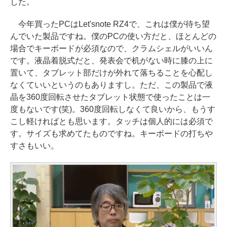
した。
今年買ったPCはLet'snote RZ4で、これは僕が待ち望
んでいた製品ですね。僕のPCの使い方だと、ほとんどの
場合でキーボードが必須なので、クラムシェルがいいん
です。液晶着脱式だと、発表会で机がない時に膝の上に
置いて、タブレット部だけが外れて落ちることを心配し
なくていいというのもありますし。ただ、この製品で液
晶を360度回転させたタブレット状態で使ったことは一
度もないです(笑)。360度回転しなくて良いから、もうす
こし軽ければとも思います。タッチは個人的には必須で
す。サイズも求めてたものですね。キーボードの打ちや
すさもいい。