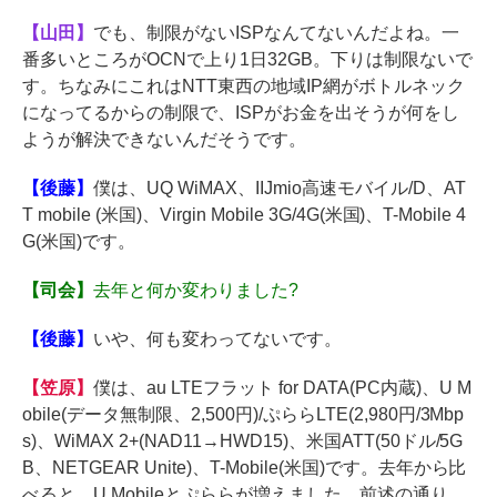
【山田】
でも、制限がないISPなんてないんだよね。一
番多いところがOCNで上り1日32GB。下りは制限ないで
す。ちなみにこれはNTT東西の地域IP網がボトルネック
になってるからの制限で、ISPがお金を出そうが何をし
ようが解決できないんだそうです。
【後藤】
僕は、UQ WiMAX、IIJmio高速モバイル/D、AT
T mobile (米国)、Virgin Mobile 3G/4G(米国)、T-Mobile 4
G(米国)です。
【司会】
去年と何か変わりました?
【後藤】
いや、何も変わってないです。
【笠原】
僕は、au LTEフラット for DATA(PC内蔵)、U M
obile(データ無制限、2,500円)/ぷららLTE(2,980円/3Mbp
s)、WiMAX 2+(NAD11→HWD15)、米国ATT(50ドル/5G
B、NETGEAR Unite)、T-Mobile(米国)です。去年から比
べると、U Mobileとぷららが増えました。前述の通り、