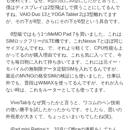
も便利です。なぜ、8型の次に10型にしたかと言うと、
僕はディスプレイは2型飛ばしで買うことにしてるんで
すね。VAIO Duo 13とYOGA Tablet 2は3型離れてます
が、その下が8型、さらにその下が6型という具合です。
8型級ではもう1つMeMO Pad 7を買いました。これは
SIMロックフリーのLTE機です。これNexus 7とほぼ同じ
サイズなんですね。で、それより軽くて、CPU性能も上
がってるのが購入理由ですね。これも気に入ってて、今
でも毎日鞄に入れて持ち歩いてます。これには元イー・
モバイルの無制限データ定額SIMを入れてるんですが、
最近のMVNOの格安SIMの検証にも使いました。仕事以
外でも、普段はWiMAXを使ってるんですが、それが入ら
ない時は、これをルーターとしても使ってます。
VivoTabをなぜ買ったかと言うと、ワコムのペン技術
の使い勝手を試したかったからです。そしたら、思いの
外視差が大きくて、ちょっといまいちでしたね(笑)。
iPad mini Retinaは、10月にOfficeの連載をしてたん