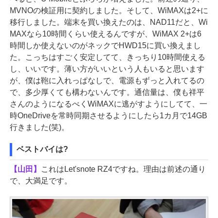
MVNOの検証用に契約しました。そして、WiMAXは2+に
移行しました。端末を買い換えたのは、NAD11だと、Wi
MAXなら10時間くらい使えるんですが、WiMAX 2+は6
時間しか使えないのがネックでHWD15に買い換えまし
た。こっちはすごく安定してて、きっちり10時間使える
し、いいです。薄い方がいいという人もいると思います
が、僕は鞄に入れっぱなしで、電源もずっと入れてるの
で、多少厚くても構わないんです。通信量は、僕も祥平
さんのようになるべくWiMAXに逃がすようにしてて、一
時OneDriveを常時同期させるようにしたら1カ月で14GB
行きました(笑)。
ベストバイは?
【山田】
これはLet'snote RZ4ですね。理由は前述の通り
で、大満足です。