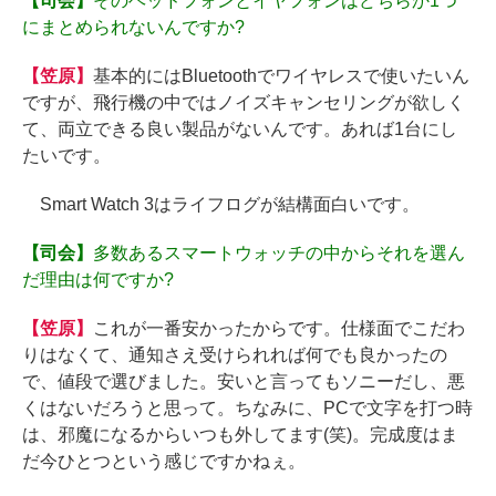
【司会】
そのヘッドフォンとイヤフォンはどちらか1つ
にまとめられないんですか?
【笠原】
基本的にはBluetoothでワイヤレスで使いたいん
ですが、飛行機の中ではノイズキャンセリングが欲しく
て、両立できる良い製品がないんです。あれば1台にし
たいです。
Smart Watch 3はライフログが結構面白いです。
【司会】
多数あるスマートウォッチの中からそれを選ん
だ理由は何ですか?
【笠原】
これが一番安かったからです。仕様面でこだわ
りはなくて、通知さえ受けられれば何でも良かったの
で、値段で選びました。安いと言ってもソニーだし、悪
くはないだろうと思って。ちなみに、PCで文字を打つ時
は、邪魔になるからいつも外してます(笑)。完成度はま
だ今ひとつという感じですかねぇ。