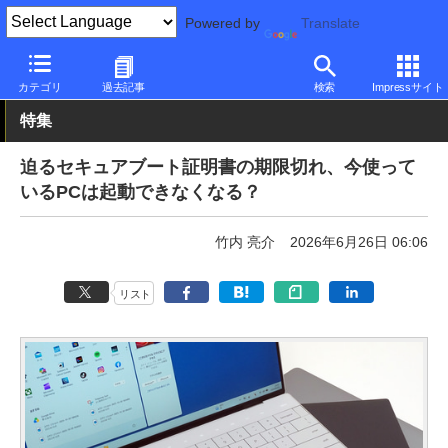
Powered by
Translate
PC Watch
市場
セキュリティ
Microsoft
カテゴリ
過去記事
検索
Impressサイト
特集
迫るセキュアブート証明書の期限切れ、今使って
いるPCは起動できなくなる？
竹内 亮介
2026年6月26日 06:06
リスト