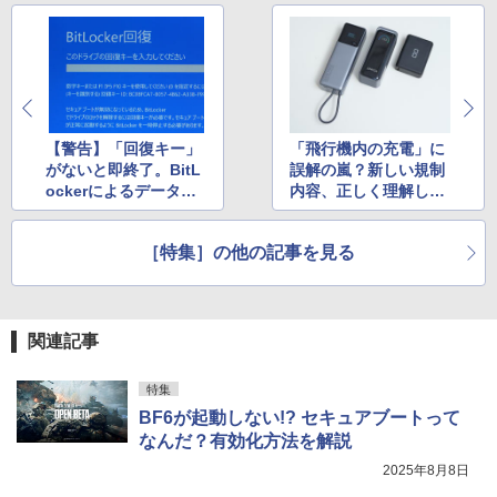
【期間限定10%OFFクーポン 8/12 10時
￥14,916
3
Anker Soundcore Liberty 5 ディープブルー
￥594
￥1,117
まで】 ゲーミングモニター 27インチ FH
D 240Hz 1ms Fast IPSパネル HDMI2.0×
￥14,990
1 DP1.4×1 Adaptive Sync対応 フリッカ
ーフリー ブルーライトカット モニター
ディスプレイ MAXZEN MGM27IC04-F2
On My Road (Stadium ver.)
HUNTER×HUNTER モノクロ版 39 (ジャンプ
永瀬廉 ファースト写真集（仮） [ 永瀬廉
4
40
コミックスDIGITAL)
by Amazon 炭酸水 ラベルレス 500ml ×24本
]
強炭酸水 ペットボトル 500ミリリットル (Sm
￥250
【警告】「回復キー」
「飛行機内の充電」に
art Basic)
【2026年アップグレード版】AOKIMI ワイヤ
￥13,980
￥572
￥3,960
がないと即終了。BitL
誤解の嵐？新しい規制
レスイヤホン bluetooth イヤホン V12 小型
ockerによるデータ全
内容、正しく理解して
軽量 ブルートゥースHi-Fi 最大36時間再生 ぶ
￥1,625
消失を防ぐ絶対ルール
いますか
るーとゅーす コードレス ENCノイズキャン
セリング 自動ペアリング Type-C充電 マイク
ASUS エイスース 液晶ディスプレイ Ey
On My Road (Stadium ver.)
スーパーの裏でヤニ吸うふたり 9巻 (デジタル
4
付き 防水 タッチ式音量調整 スポーツ/通勤/通
［特集］の他の記事を見る
e Care [ 27型 / フルHD(1920×1080) / ワ
版ビッグガンガンコミックス)
ちいかわ なんか小さくてかわいいやつ
【Amazon.co.jp限定】 伊藤園 磨かれて、澄
5
学/WEB会議(ホワイト)
イド ] VA279HG
（1） （ワイドKC） [ ナガノ ]
みきった日本の水 2L 8本 ラベルレス [ ケース
￥250
] [ 水 ] [ ペットボトル ] [ 箱買い ] [ ストック
￥810
￥1,964
￥15,800
] [ 水分補給 ]
￥1,100
関連記事
￥998
Xiaomi シャオミ REDMI Buds 8 Lite ワイヤ
特集
レスイヤホン Bluetooth 5.4 ノイズキャンセ
IODATA アイ・オー・データ LCD-AH19
5
リング ANC 36時間再生
1EDB ブラック 18.5型ワイド液晶ディス
BF6が起動しない!? セキュアブートって
プレイ LCDAH191EDB
なんだ？有効化方法を解説
￥3,480
2025年8月8日
￥16,266