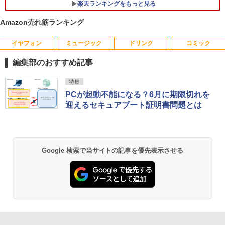
楽天ランキングをもっと見る
Amazon売れ筋ランキング
イヤフォン
ミュージック
ドリンク
コミック
WACOM 液晶ペンタブレット DTK-2451/
【中古】 祇園祭千百五十年記念 中近世祇
1
1
G0 wacom ワコム 液晶 液タブ タブ タブ
園社の研究 / 下坂 守 / 法蔵館 [単行本]
編集部のおすすめ記事
レット フルhd
【宅配便出荷】
Anker Soundcore P42i (Bluetooth 6.1)【完
BRUCE WAYNE feat. Flo Milli, ATL Jacob
by Amazon 天然水 ラベルレス 500ml ×24本
薬屋のひとりごと 17巻 (デジタル版ビッグガ
特集
￥6,500
￥14,794
全ワイヤレスイヤホン/ウルトラノイズキャン
[Explicit]
富士山の天然水 バナジウム含有 水 ミネラル
ンガンコミックス)
PCが起動不能になる？6月に期限切れを
セリング 3.5 / マルチポイント接続 / 最大40時
ウォーター ペットボトル 静岡県産 500ミリリ
迎えるセキュアブート証明書問題とは
間再生 / コンパクト形状/持ち運びに便利 / IP5
ットル (Smart Basic)
￥250
￥770
5 防塵防水位規格/PSE技術基準適合】パープ
【期間限定5%OFFクーポン 8/12 10時ま
学園騎士のレベルアップ！レベル1000超
2
2
ル
￥1,380
で】 ゲーミングモニター モニター 24.5
えの転生者、落ちこぼれクラスに入学。
インチ 24インチ 180Hz 180hz FHD フリ
そして、（コミック） ： 13 【電子書
￥9,990
BRUCE WAYNE feat. Flo Milli, ATL Jacob
異世界居酒屋「のぶ」(22) (角川コミックス・
ッカーレス 24.5型 FullHD ブルーライト
籍】[ 白石識 ]
Google 検索で当サイトの記事を優先表示させる
[Explicit]
エース)
【Amazon.co.jp限定】 い・ろ・は・す 2L P
カット ノングレア HDMI Adaptive-Sync
ET ラベルレス ×8本
ブラック MAXZEN MGM25IC03 マクス
￥792
Anker Soundcore P31i ピンク
￥250
￥832
ゼン
￥1,112
￥5,990
￥11,980
[新品]サカモトデイズ SAKAMOTO DAY
3
見知らぬ糸
ONE PIECE モノクロ版 115 (ジャンプコミッ
S (1-28巻 最新刊) 全巻セット
クスDIGITAL)
by Amazon 天然水ラベルレス 2L×9本
￥250