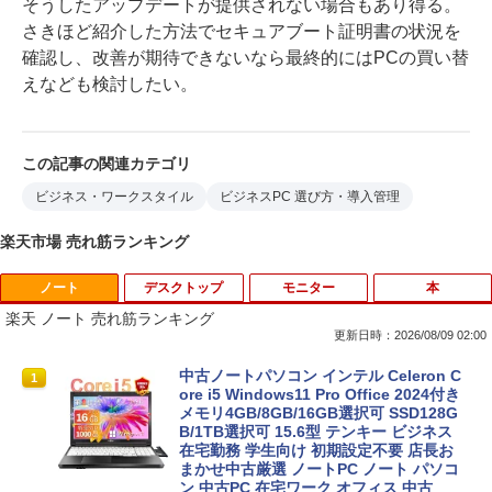
そうしたアップデートが提供されない場合もあり得る。
さきほど紹介した方法でセキュアブート証明書の状況を
確認し、改善が期待できないなら最終的にはPCの買い替
えなども検討したい。
この記事の関連カテゴリ
ビジネス・ワークスタイル
ビジネスPC 選び方・導入管理
楽天市場 売れ筋ランキング
ノート
デスクトップ
モニター
本
楽天 ノート 売れ筋ランキング
更新日時：2026/08/09 02:00
中古ノートパソコン インテル Celeron C
1
ore i5 Windows11 Pro Office 2024付き
メモリ4GB/8GB/16GB選択可 SSD128G
B/1TB選択可 15.6型 テンキー ビジネス
在宅勤務 学生向け 初期設定不要 店長お
まかせ中古厳選 ノートPC ノート パソコ
ン 中古PC 在宅ワーク オフィス 中古