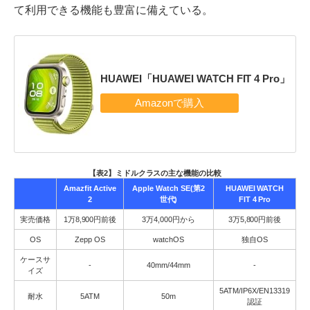
て利用できる機能も豊富に備えている。
HUAWEI「HUAWEI WATCH FIT 4 Pro」
【表2】ミドルクラスの主な機能の比較
Amazfit Active
Apple Watch SE(第2
HUAWEI WATCH
2
世代)
FIT 4 Pro
実売価格
1万8,900円前後
3万4,000円から
3万5,800円前後
OS
Zepp OS
watchOS
独自OS
ケースサ
-
40mm/44mm
-
イズ
5ATM/IP6X/EN13319
耐水
5ATM
50m
認証