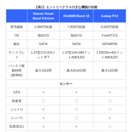
【表1】エントリークラスの主な機能の比較
Xiaomi Smart
HUAWEI Band 10
Galaxy Fit3
Band 9 Active
実売価格
2,980円前後
7,800円前後
9,500円前後
OS
独自OS
独自OS
FreeRTOS
耐水
5ATM
5ATM
5ATM/IP68
ディスプレ
1.47型172×320ド
1.47型194×368ドッ
1.6型256×402ドッ
イ
ットTFT
トAMOLED
トAMOLED
バッテリ駆
動時間
最大18日間
最大約14日間
最大13日間
(標準時)
センサー
GPS
×
×
×
加速度
〇
〇
〇
ジャイロ
×
〇
〇
コンパス
×
〇
×
高度(気圧)
×
×
〇