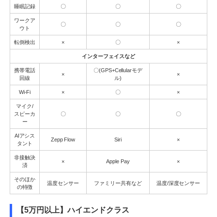
睡眠記録
〇
〇
〇
ワークア
〇
〇
〇
ウト
転倒検出
×
〇
×
インターフェイスなど
携帯電話
〇(GPS+Cellularモデ
×
×
回線
ル)
Wi-Fi
×
〇
×
マイク/
スピーカ
〇
〇
〇
ー
AIアシス
Zepp Flow
Siri
×
タント
非接触決
×
Apple Pay
×
済
そのほか
温度センサー
ファミリー共有など
温度/深度センサー
の特徴
【5万円以上】ハイエンドクラス