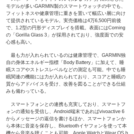
モデルが多いGARMIN製のスマートウォッチの中でも、
フィットネスや健康管理に重きを置いて幅広い層に向け
て提供されているモデル。実売価格は4万6,500円前後
で、1.2型の円形ディスプレイを搭載。表面にはCorning
の「Gorilla Glass 3」が採用されており、強度面での安
心感も高い。
最も力が入れられているのは健康管理で、GARMIN独
自の身体エネルギー指標「Body Battery」に加えて、睡
眠スコアやストレスレベルなどの測定も可能。中でも睡
眠関連の機能には力が入れられており、スコアと睡眠の
質からアドバイスを受け、改善を図ることができる仕組
みも備わっている。
スマートフォンとの連携も充実しており、スマートフ
ォンの通知を受信し、Android端末であればvivoactive 6
からメッセージの返信を書けるほか、スマートフォンか
ら本体に音楽を保存し、Bluetoothイヤフォンを使って本
機から音楽を聴くことも可能。Apple WatchとWear OS b