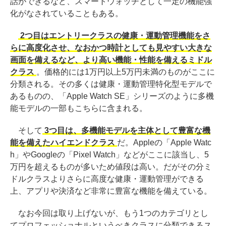
話ができるなど、スマートウォッチとして一定の機能強
化がなされていることもある。
2つ目はエントリークラスの健康・運動管理機能をさ
らに高度化させ、なおかつ時計としても見やすい大きな
画面を備えるなど、より高い機能・性能を備えるミドル
クラス
。価格的には1万円以上5万円未満のものがここに
分類される。その多くは健康・運動管理特化型モデルで
あるものの、「Apple Watch SE」シリーズのように多機
能モデルの一部もこちらに含まれる。
そして
3つ目は、多機能モデルを主体として豊富な機
能を備えたハイエンドクラス
だ。Appleの「Apple Watc
h」やGoogleの「Pixel Watch」などがここに該当し、5
万円を超えるものが多いため値段は高い。だがその分ミ
ドルクラスよりさらに高度な健康・運動管理ができる
上、アプリや決済など非常に豊富な機能を備えている。
なお今回は取り上げないが、もう1つのカテゴリとし
てプロフェッショナルというべきクラスに分類できるス