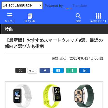
Powered by
Translate
PC Watch
半導体/周辺機器
スマートウォッチ
Apple
カテゴリ
過去記事
検索
Impressサイト
特集
【最新版】おすすめスマートウォッチ9選。最近の
傾向と選び方も指南
佐野 正弘
2025年6月27日 06:12
リスト