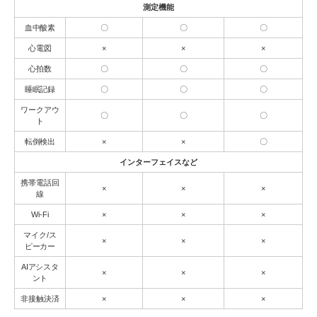
測定機能
血中酸素
〇
〇
〇
心電図
×
×
×
心拍数
〇
〇
〇
睡眠記録
〇
〇
〇
ワークアウ
〇
〇
〇
ト
転倒検出
×
×
〇
インターフェイスなど
携帯電話回
×
×
×
線
Wi-Fi
×
×
×
マイク/ス
×
×
×
ピーカー
AIアシスタ
×
×
×
ント
非接触決済
×
×
×