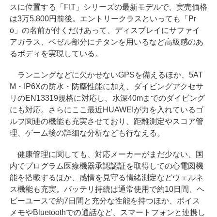
スに位置する「FIT」シリーズの最新モデルで、実売価格
は3万5,800円前後。エントリークラスといっても「Pr
o」の名前が付くだけあって、ディスプレイにサファイ
アガラス、ベゼル部分にチタンを用いるなど高級感のあ
るボディを実現している。
ランニングなどに欠かせないGPSを備えるほか、5AT
M・IP6Xの防水・防塵性能に加え、ダイビングアクセサ
リのEN13319規格に対応し、水深40mまでのダイビング
にも対応。さらにここ最近HUAWEIが力を入れているゴ
ルフ関連の機能も充実させており、距離測定やスコア管
理、ゲーム後の詳細な分析なども行なえる。
健康管理に関しても、対応メーカーがまだ少ない、国
内でプログラム医療機器承認認証を取得しての心電図機
能を搭載するほか、感情を見守る情緒測定などウェルネ
ス機能も充実。バッテリ持続は通常使用で約10日間、ヘ
ビーユースで約7日間と充分な性能を持つほか、ボイス
メモやBluetoothでの通話など、スマートフォンと連携し