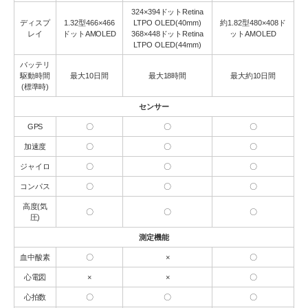
324×394ドットRetina
ディスプ
1.32型466×466
LTPO OLED(40mm)
約1.82型480×408ド
レイ
ドットAMOLED
368×448ドットRetina
ットAMOLED
LTPO OLED(44mm)
バッテリ
駆動時間
最大10日間
最大18時間
最大約10日間
(標準時)
センサー
GPS
〇
〇
〇
加速度
〇
〇
〇
ジャイロ
〇
〇
〇
コンパス
〇
〇
〇
高度(気
〇
〇
〇
圧)
測定機能
血中酸素
〇
×
〇
心電図
×
×
〇
心拍数
〇
〇
〇