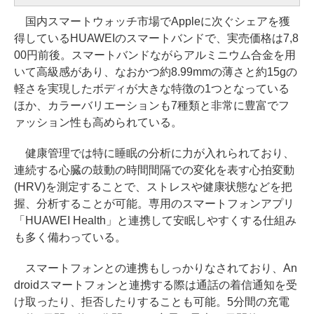
国内スマートウォッチ市場でAppleに次ぐシェアを獲
得しているHUAWEIのスマートバンドで、実売価格は7,8
00円前後。スマートバンドながらアルミニウム合金を用
いて高級感があり、なおかつ約8.99mmの薄さと約15gの
軽さを実現したボディが大きな特徴の1つとなっている
ほか、カラーバリエーションも7種類と非常に豊富でフ
ァッション性も高められている。
健康管理では特に睡眠の分析に力が入れられており、
連続する心臓の鼓動の時間間隔での変化を表す心拍変動
(HRV)を測定することで、ストレスや健康状態などを把
握、分析することが可能。専用のスマートフォンアプリ
「HUAWEI Health」と連携して安眠しやすくする仕組み
も多く備わっている。
スマートフォンとの連携もしっかりなされており、An
droidスマートフォンと連携する際は通話の着信通知を受
け取ったり、拒否したりすることも可能。5分間の充電