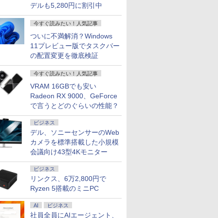
デルも5,280円に割引中
今すぐ読みたい！人気記事
ついに不満解消？Windows
11プレビュー版でタスクバー
の配置変更を徹底検証
今すぐ読みたい！人気記事
VRAM 16GBでも安い
Radeon RX 9000、GeForce
で言うとどのぐらいの性能？
ビジネス
デル、ソニーセンサーのWeb
カメラを標準搭載した小規模
会議向け43型4Kモニター
ビジネス
リンクス、6万2,800円で
Ryzen 5搭載のミニPC
AI
ビジネス
社員全員にAIエージェント、