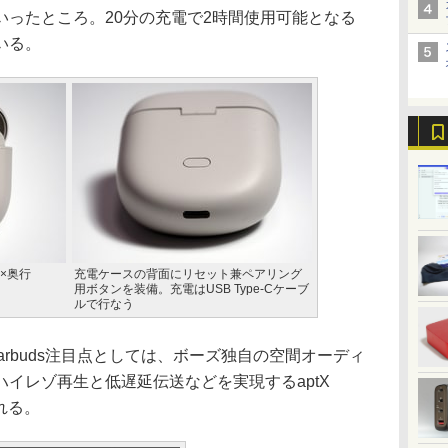
いったところ。20分の充電で2時間使用可能となる
いる。
m×奥行
充電ケースの背面にリセット兼ペアリング
用ボタンを装備。充電はUSB Type-Cケーブ
ルで行なう
tra Earbuds注目点としては、ボーズ独自の空間オーディ
イレゾ再生と低遅延伝送などを実現するaptX
られる。