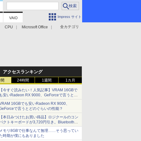
Impress サイト
全カテゴリ
CPU
Microsoft Office
アクセスランキング
時間
24時間
1週間
1カ月
【今すぐ読みたい！人気記事】VRAM 16GBで
も安いRadeon RX 9000、GeForceで言うとど
のぐらいの性能？ - PC Watch
VRAM 16GBでも安いRadeon RX 9000、
GeForceで言うとどのぐらいの性能？
【本日みつけたお買い得品】ロジクールのコン
パクトキーボードが3,720円引き。Bluetoothで3
台接続対応
メモリ8GBで仕事なんて無理……そう思ってい
た時期が僕にもありました