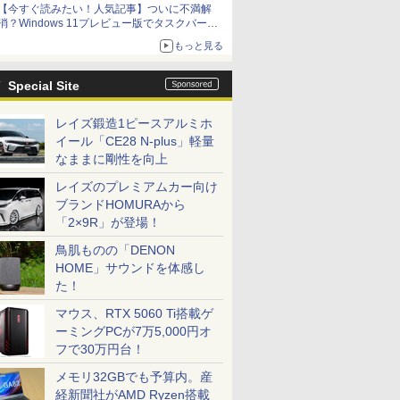
【今すぐ読みたい！人気記事】ついに不満解
消？Windows 11プレビュー版でタスクバーの
配置変更を徹底検証 - PC Watch
もっと見る
Special Site
レイズ鍛造1ピースアルミホ
イール「CE28 N-plus」軽量
なままに剛性を向上
レイズのプレミアムカー向け
ブランドHOMURAから
「2×9R」が登場！
鳥肌ものの「DENON
HOME」サウンドを体感し
た！
マウス、RTX 5060 Ti搭載ゲ
ーミングPCが7万5,000円オ
フで30万円台！
メモリ32GBでも予算内。産
経新聞社がAMD Ryzen搭載