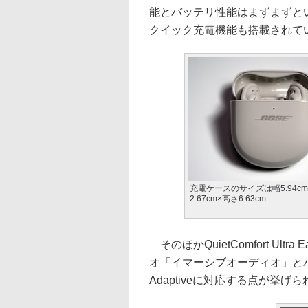
能とバッテリ性能はまずまずと
クイック充電機能も搭載されて
充電ケースのサイズは幅5.94c
2.67cm×高さ6.63cm
そのほかQuietComfort Ul
オ「イマーシブオーディオ」とハ
Adaptiveに対応する点が挙げ