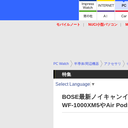
モバイルノート
NUC/小型パソコン
M
SSD
キーボード
マウス
PC Watch
半導体/周辺機器
アクセサリ
特集
Select Language
▼
BOSE最新ノイキャン
WF-1000XM5やAir 