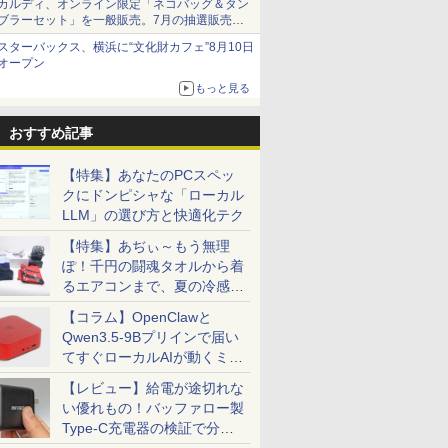
カルディ、オンライン限定「ネコバッグ＆タン
ブラーセット」を一般販売。7月の抽選販売の
当選無効分
スターバックス、横浜に“文化財カフェ”8月10日
オープン
もっと見る
おすすめ記事
【特集】あなたのPCスペッ
クにドンピシャな「ローカル
LLM」の選び方と快適化テク
【特集】あぢぃ～もう無理
ぽ！千円の闘魂タオルから着
るエアコンまで、夏の冷感グ
ッズ一挙紹介
【コラム】OpenClawと
Qwen3.5-9Bプリインで届い
てすぐローカルAIが動くミニ
PC「SER9 Pro」
【レビュー】給電が途切れな
い優れもの！バッファロー製
Type-C充電器の検証で分か