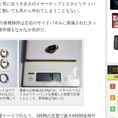
と耳に合う大きさのイヤーチップとスタビリティバ
く動いても耳から外れてしまうこともない。
の各種操作は左右のサイドパネルに装備されたタッ
操作感もなかなか良好だ。
1
ンドはデフ
重量の公称値は6.24gだが、イヤーピースと
ズのものに
スタビリティバンドを装着した状態で計測
のが付属して
したところ、実測値は7gだった
ケースで行なう。1時間の充電で最大6時間使用可