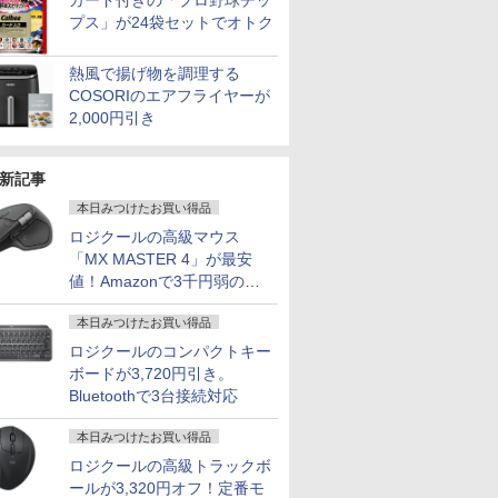
カード付きの「プロ野球チッ
プス」が24袋セットでオトク
熱風で揚げ物を調理する
COSORIのエアフライヤーが
2,000円引き
新記事
本日みつけたお買い得品
ロジクールの高級マウス
「MX MASTER 4」が最安
値！Amazonで3千円弱の割
引
本日みつけたお買い得品
ロジクールのコンパクトキー
ボードが3,720円引き。
Bluetoothで3台接続対応
本日みつけたお買い得品
ロジクールの高級トラックボ
ールが3,320円オフ！定番モ