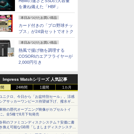
HBMの速さとSSDの大容量
を兼ね備えた「HBF」
本日みつけたお買い得品
カード付きの「プロ野球チッ
プス」が24袋セットでオトク
本日みつけたお買い得品
熱風で揚げ物を調理する
COSORIのエアフライヤーが
2,000円引き
Impress Watchシリーズ 人気記事
時間
24時間
1週間
1カ月
ユニクロ、今日から「お盆特別セール」。涼感
シアサッカーワンピース待望値下げ、撥水ギア
ショーツは1990円に
東映の歴代オープニング映像がカプセルトイ
に。全5種で8月下旬発売
令和のファミコンディスクシステム？安価に書
き換え可能なGB用「しましまディスクシステ
ム」