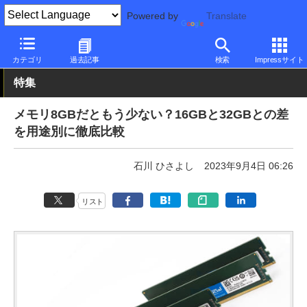
Powered by
Translate
PC Watch
半導体/周辺機器
自作PCパーツ
その他
カテゴリ
過去記事
検索
Impressサイト
特集
メモリ8GBだともう少ない？16GBと32GBとの差
を用途別に徹底比較
石川 ひさよし
2023年9月4日 06:26
リスト