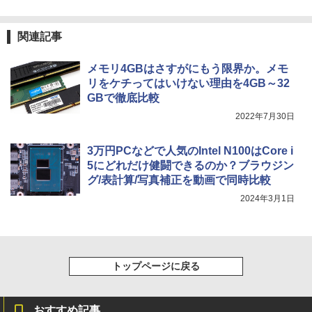
Anker Soundcore Liberty 5 ミッドナイトブ
On My Road (Stadium ver.)
ONE PIECE モノクロ版 115 (ジャンプコミッ
異世界居酒屋「のぶ」(22) 【電子書籍】[
3
ラック
クスDIGITAL)
by Amazon 天然水ラベルレス 2L×9本
蝉川 夏哉 ]
￥250
関連記事
【中古】【液晶モニター】NEC 24型ワイ
3
￥14,990
￥594
￥1,117
ド液晶ディスプレイ LCD-AS241F 3辺
￥924
スリムベゼル採用 24インチ ブルーライ
メモリ4GBはさすがにもう限界か。メモ
ト低減機能 マルチディスプレイ
リをケチってはいけない理由を4GB～32
【2026年アップグレード版】AOKIMI ワイヤ
On My Road (Stadium ver.)
HUNTER×HUNTER モノクロ版 39 (ジャンプ
GBで徹底比較
￥7,480
レスイヤホン bluetooth イヤホン V12 小型
コミックスDIGITAL)
by Amazon 炭酸水 ラベルレス 500ml ×24本
施設基準パーフェクトブック 2026年度
4
2022年7月30日
軽量 ブルートゥースHi-Fi 最大36時間再生 ぶ
強炭酸水 ペットボトル 500ミリリットル (Sm
版 [ 一般社団法人日本施設基準管理士協
￥250
るーとゅーす コードレス ENCノイズキャン
art Basic)
会 ]
￥572
セリング 自動ペアリング Type-C充電 マイク
【500円OFFクーポン配布中】モバイル
3万円PCなどで人気のIntel N100はCore i
4
付き 防水 タッチ式音量調整 スポーツ/通勤/通
￥1,625
￥22,000
モニター 15.6 インチ フルHD モニター
5にどれだけ健闘できるのか？ブラウジン
学/WEB会議(ホワイト)
デュアルディスプレイ ポータブル モバイ
グ/表計算/写真補正を動画で同時比較
ルディスプレイ 高画質 液晶 IPSパネル
BUGS LIFE
スーパーの裏でヤニ吸うふたり 9巻 (デジタル
￥1,964
セカンド サブモニター 薄型 軽量 家庭用
版ビッグガンガンコミックス)
コカ・コーラ やかんの麦茶 from 爽健美茶 ラ
2024年3月1日
テレワーク スマートフォン
小学館 学習まんがシリーズ 学習まんが世
ベルレス 650mlPET×24本
￥250
5
界の歴史21巻セット
￥810
Xiaomi シャオミ REDMI Buds 8 Lite ワイヤ
￥9,999
￥2,009
レスイヤホン Bluetooth 5.4 ノイズキャンセ
￥22,638
リング ANC 36時間再生
トップページに戻る
￥3,480
【公式・メーカー直販・送料無料】モニ
5
ター 新品 フルHD HP Series 3 Pro 322p
e 21.45インチFHDモニター IPS 21.5型
おすすめ記事