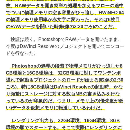
枚、RAWデータを開き簡単な処理を加えるフローの途中
でついに物理メモリの空き容量がひっ迫し、HWiNFO 64
の物理メモリ使用率が赤文字に変わった。それは6枚目
のRAWデータを開いた時(映像の2:20ごろ)のことだ。
検証は続く。PhotoshopでRAWデータを開いたまま、
今度はDaVinci Resolveのプロジェクトを開いてエンコー
ドを行なった。
Photoshopの処理の段階で物理メモリがひっ迫した8
GB環境と16GB環境は、32GB環境に対してワンテンポ
遅れで起動＆プロジェクトのロードが始まる(映像の2:30
ごろ)。特に8GB環境はDaVinci Resolveの起動時、かな
り頻繁にストレージに対する数百MBの書き込みを行な
っているのが印象的だ。つまり、メモリ上の(優先度が低
い)データを仮想メモリに転送しているわけだ。
レンダリング出力も、32GB環境、16GB環境、8GB
環境の順でスタートする。そこで実際にレンダリングに