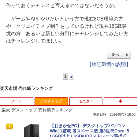
作っておくチャンスと言えるのではないだろうか。
ゲームやAIをやりたいという方で現在8GB環境の方
や、クリエイティブ制作をしているけれど現在16GB環
境の方、あるいは新しい分野にチャレンジしてみたい方
はチャレンジしてほしい。
次へ
【検証環境の説明】
1
2
楽天市場 売れ筋ランキング
ノート
デスクトップ
モニター
本
楽天 デスクトップ 売れ筋ランキング
更新日時：2026/08/07 18:00
【★最大100%ポイント】【新生活応援・
【おまかせPC】 デスクトップパソコン
1
1
2026】【Office 2019 H&B】富士通 MU
Win11搭載 省スペース型 第8世代Core i5
937/Celeron 3865U/メモリ:4GB/8GB/S
/ 8GB以上 / SSD/HDDストレージ選択式