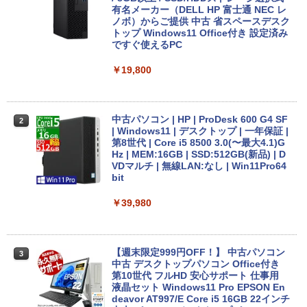
SD:128GB/256GB/512GB/1TB/13.3型/
有名メーカー（DELL HP 富士通 NEC レ
フルHD/wifi/HDMI/USB3.0/中古 ノート
ノボ）からご提供 中古 省スペースデスク
パソコン/モバイルPC/Windows11
トップ Windows11 Office付き 設定済み
ですぐ使えるPC
￥9,999
￥19,800
【★最大100%ポイント】【新生活応援・
2
2026】【Office 2019 H&B】NEC Versa
中古パソコン | HP | ProDesk 600 G4 SF
2
Pro/第4世代 Core i5/メモリ: 4GB/8GB/1
| Windows11 | デスクトップ | 一年保証 |
6GB/SSD:128GB/256GB/512GB/1TB/1
第8世代 | Core i5 8500 3.0(〜最大4.1)G
5.6型/USB 3.0/DVD/SDカードスロット/
Hz | MEM:16GB | SSD:512GB(新品) | D
Wi-Fi/Office/無線マウス/中古 パソコン/
VDマルチ | 無線LAN:なし | Win11Pro64
中古PC ノートパソコン/Windows11
bit
￥9,999
￥39,980
富士通 LIFEBOOK U9310/DX Core i5 10
【週末限定999円OFF！】 中古パソコン
3
3
210U 1.6GHz/8GB/256GB(SSD)/13.3W/
中古 デスクトップパソコン Office付き
FHD(1920x1080)/Win11 バッテリ劣化
第10世代 フルHD 安心サポート 仕事用
【中古】【20260619】
液晶セット Windows11 Pro EPSON En
deavor AT997/E Core i5 16GB 22インチ