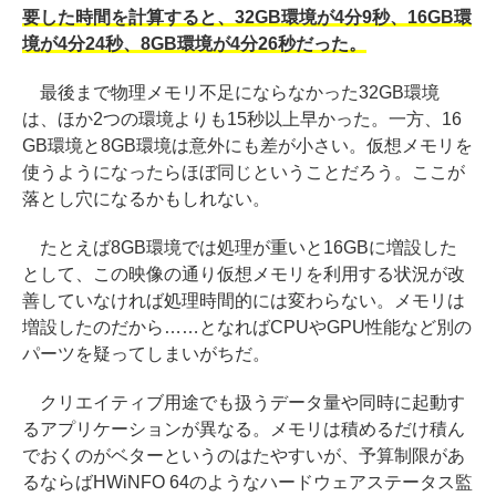
要した時間を計算すると、32GB環境が4分9秒、16GB環
境が4分24秒、8GB環境が4分26秒だった。
最後まで物理メモリ不足にならなかった32GB環境
は、ほか2つの環境よりも15秒以上早かった。一方、16
GB環境と8GB環境は意外にも差が小さい。仮想メモリを
使うようになったらほぼ同じということだろう。ここが
落とし穴になるかもしれない。
たとえば8GB環境では処理が重いと16GBに増設した
として、この映像の通り仮想メモリを利用する状況が改
善していなければ処理時間的には変わらない。メモリは
増設したのだから……となればCPUやGPU性能など別の
パーツを疑ってしまいがちだ。
クリエイティブ用途でも扱うデータ量や同時に起動す
るアプリケーションが異なる。メモリは積めるだけ積ん
でおくのがベターというのはたやすいが、予算制限があ
るならばHWiNFO 64のようなハードウェアステータス監