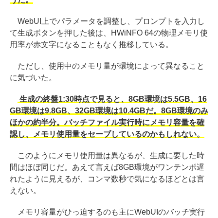
WebUI上でパラメータを調整し、プロンプトを入力し
て生成ボタンを押した後は、HWiNFO 64の物理メモリ使
用率が赤文字になることもなく推移している。
ただし、使用中のメモリ量が環境によって異なること
に気づいた。
生成の終盤1:30時点で見ると、8GB環境は5.5GB、16
GB環境は9.8GB、32GB環境は10.4GBだ。8GB環境のみ
ほかの約半分。バッチファイル実行時にメモリ容量を確
認し、メモリ使用量をセーブしているのかもしれない。
このようにメモリ使用量は異なるが、生成に要した時
間はほぼ同じだ。あえて言えば8GB環境がワンテンポ遅
れたように見えるが、コンマ数秒で気になるほどとは言
えない。
メモリ容量がひっ迫するのも主にWebUIのバッチ実行