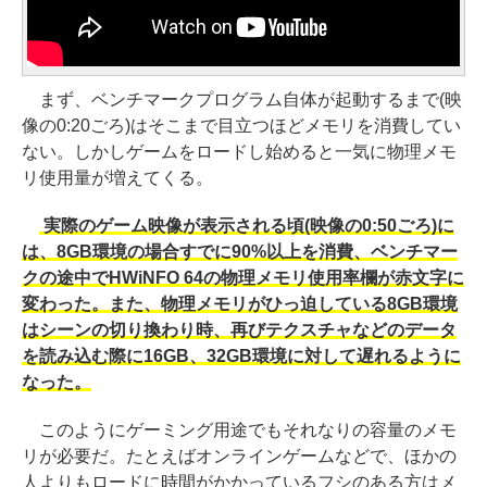
まず、ベンチマークプログラム自体が起動するまで(映
像の0:20ごろ)はそこまで目立つほどメモリを消費してい
ない。しかしゲームをロードし始めると一気に物理メモ
リ使用量が増えてくる。
実際のゲーム映像が表示される頃(映像の0:50ごろ)に
は、8GB環境の場合すでに90%以上を消費、ベンチマー
クの途中でHWiNFO 64の物理メモリ使用率欄が赤文字に
変わった。また、物理メモリがひっ迫している8GB環境
はシーンの切り換わり時、再びテクスチャなどのデータ
を読み込む際に16GB、32GB環境に対して遅れるように
なった。
このようにゲーミング用途でもそれなりの容量のメモ
リが必要だ。たとえばオンラインゲームなどで、ほかの
人よりもロードに時間がかかっているフシのある方はメ