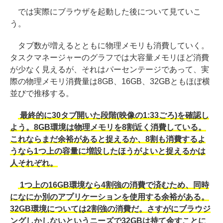
では実際にブラウザを起動した後について見ていこ
う。
タブ数が増えるとともに物理メモリも消費していく。
タスクマネージャーのグラフでは大容量メモリほど消費
が少なく見えるが、それはパーセンテージであって、実
際の物理メモリ消費量は8GB、16GB、32GBともほぼ横
並びで推移する。
最終的に30タブ開いた段階(映像の1:33ごろ)を確認し
よう。8GB環境は物理メモリを8割近く消費している。
これならまだ余裕があると捉えるか、8割も消費するよ
うなら1つ上の容量に増設したほうがよいと捉えるかは
人それぞれ。
1つ上の16GB環境なら4割強の消費で済むため、同時
になにか別のアプリケーションを使用する余裕がある。
32GB環境については2割強の消費だ。さすがにブラウジ
ングしかしないというニーズで32GBは持て余すことに