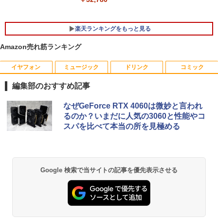
楽天ランキングをもっと見る
Amazon売れ筋ランキング
イヤフォン
ミュージック
ドリンク
コミック
厳選大手メーカー 中古 パソコンモニター
キングダム 80 （ヤングジャンプコミッ
1
1
液晶モニター シークレット 22インチ ワ
クス） [ 原 泰久 ]
編集部のおすすめ記事
イド epson dell nec 富士通 acer io-dat
a 等 中古モニター 22 pcモニター 液晶デ
￥770
Anker Soundcore P40i ブラック
BRUCE WAYNE feat. Flo Milli, ATL Jacob
【Amazon.co.jp限定】 い・ろ・は・す 2L P
薬屋のひとりごと 17巻 (デジタル版ビッグガ
ィスプレイ 液晶モニタ pcモニタ ワイド
なぜGeForce RTX 4060は微妙と言われ
[Explicit]
ET ラベルレス ×8本
ンガンコミックス)
モニター 店長おまかせ メーカーおまかせ
るのか？いまだに人気の3060と性能やコ
￥7,990
福袋 【中古】【あす楽】
スパを比べて本当の所を見極める
￥250
￥1,112
￥770
￥5,800
信じていた仲間達にダンジョン奥地で殺
2
されかけたがギフト『無限ガチャ』でレ
ベル9999の仲間達を手に入れて元パーテ
Anker Soundcore P31i ブラック
BRUCE WAYNE feat. Flo Milli, ATL Jacob
by Amazon 天然水 ラベルレス 500ml ×24本
異世界居酒屋「のぶ」(22) (角川コミックス・
ィーメンバーと世界に復讐＆『ざま
Google 検索で当サイトの記事を優先表示させる
[Explicit]
富士山の天然水 バナジウム含有 水 ミネラル
エース)
ぁ！』します！【電子書籍】
PHILIPS モニター 23.6インチ 243V5 VA
2
ウォーター ペットボトル 静岡県産 500ミリリ
￥5,990
パネル 1920x1080 フルHD HDMI スピー
ットル (Smart Basic)
￥250
￥832
カー内蔵 中古ディスプレイ
￥792
￥1,380
￥6,600