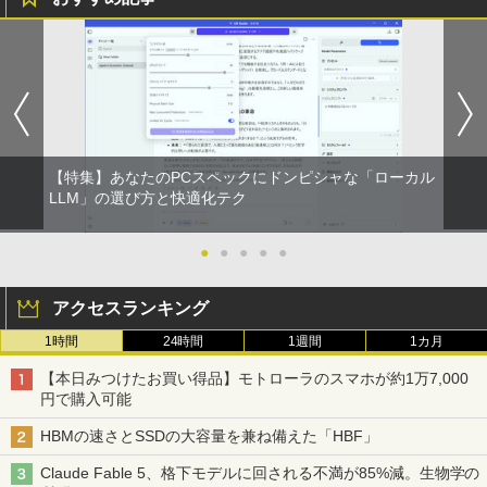
角度調整 VESA 100Hz 液晶 HDMI VGA P
S5 Switch 3年保証 転送不可 (型番：AK2
F1UT）
￥11,280
【特集】あなたのPCスペックにドンピシャな「ローカル
LLM」の選び方と快適化テク
●
●
●
●
●
アクセスランキング
1時間
24時間
1週間
1カ月
【本日みつけたお買い得品】モトローラのスマホが約1万7,000
円で購入可能
HBMの速さとSSDの大容量を兼ね備えた「HBF」
Claude Fable 5、格下モデルに回される不満が85%減。生物学の