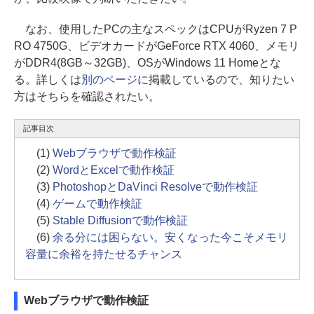
なお、使用したPCの主なスペックはCPUがRyzen 7 P
RO 4750G、ビデオカードがGeForce RTX 4060、メモリ
がDDR4(8GB～32GB)、OSがWindows 11 Homeとな
る。詳しくは
別のページ
に掲載しているので、知りたい
方はそちらを確認されたい。
記事目次
(1)
Webブラウザで動作検証
(2)
WordとExcelで動作検証
(3)
PhotoshopとDaVinci Resolveで動作検証
(4)
ゲームで動作検証
(5)
Stable Diffusionで動作検証
(6)
余る分には困らない。安くなった今こそメモリ
容量に余裕を持たせるチャンス
Webブラウザで動作検証