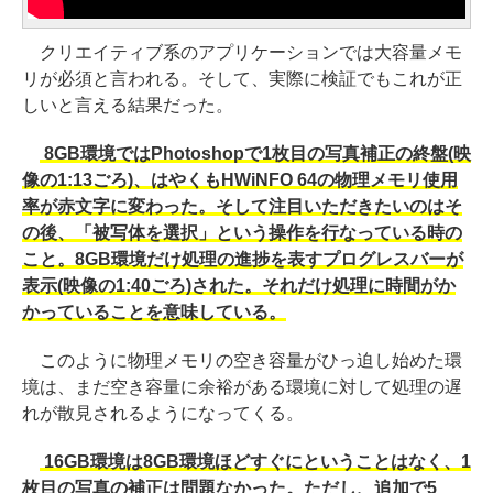
クリエイティブ系のアプリケーションでは大容量メモ
リが必須と言われる。そして、実際に検証でもこれが正
しいと言える結果だった。
8GB環境ではPhotoshopで1枚目の写真補正の終盤(映
像の1:13ごろ)、はやくもHWiNFO 64の物理メモリ使用
率が赤文字に変わった。そして注目いただきたいのはそ
の後、「被写体を選択」という操作を行なっている時の
こと。8GB環境だけ処理の進捗を表すプログレスバーが
表示(映像の1:40ごろ)された。それだけ処理に時間がか
かっていることを意味している。
このように物理メモリの空き容量がひっ迫し始めた環
境は、まだ空き容量に余裕がある環境に対して処理の遅
れが散見されるようになってくる。
16GB環境は8GB環境ほどすぐにということはなく、1
枚目の写真の補正は問題なかった。ただし、追加で5