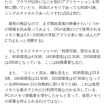
たり、ブラウザ以外になにか別のアプリケーションを同
時に開いていたり、8GBのメモリであっても8GB×1枚、
シングルチャネルであったりすれば話は別だ。
最初の検証なので、まず開始直後の映像からいくつか
の情報を読み取ってみよう。OSの起動だけで使用される
メモリ量は3.3～3.8GB(※常駐アプリが多い使い込んだP
Cではもっと消費する)。
そしてタスクマネージャーの「利用可能」部分を見る
と、8GB環境は4.5GB、16GB環境は12.3GB、32GB環境
は28GBとなっている。ここは結構重要な点だ。
また、「コミット済み」欄を見ると、8GB環境は23.9
GB、16GB環境は31.9GB、32GB環境は47.9GBとなって
いる(Windows 11が自動的に割り当てた値)。これは仮想
メモリを最大でどれだけ利用可能なのかを示している。
PCのメモリ搭載量を増やしたからと言って、仮想メモリ
の容量を抑えられるわけではない。