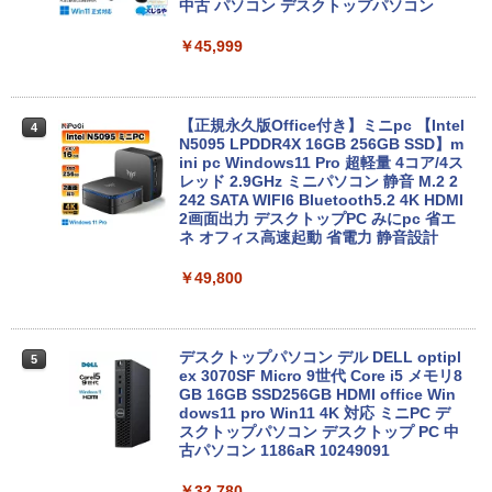
中古 パソコン デスクトップパソコン
￥16,500
￥45,999
Panasonic CF-XZ6 LTE SIM対応モデル
4
[ Core i5 7300U 8GBメモリ 256GB SSD
12.1型 カメラ付き ] : アウトレット ●
【正規永久版Office付き】ミニpc 【Intel
4
【今だけSSD倍増中↑】 中古 ノートパソ
N5095 LPDDR4X 16GB 256GB SSD】m
コン レッツノート Let's note 2in1タブ
ini pc Windows11 Pro 超軽量 4コア/4ス
レットOffice選択可 PC おしゃれなカラ
レッド 2.9GHz ミニパソコン 静音 M.2 2
ーから選べる
242 SATA WIFI6 Bluetooth5.2 4K HDMI
2画面出力 デスクトップPC みにpc 省エ
ネ オフィス高速起動 省電力 静音設計
￥19,980
￥49,800
【ポイント5倍&1500円オフ】【WEBカ
5
メラ＆フルHD】ノートパソコン 中古 パ
ソコン 14インチ 最大SSD1TB メモリ16
デスクトップパソコン デル DELL optipl
5
GB Core i5 第8世代 Microsoft Office付
ex 3070SF Micro 9世代 Core i5 メモリ8
き Windows11 DELL Latitude 5400 Mi
GB 16GB SSD256GB HDMI office Win
crosoft Office付き 中古ノートパソコン
dows11 pro Win11 4K 対応 ミニPC デ
ノートPC パソコン カメラ 軽量 薄型
スクトップパソコン デスクトップ PC 中
古パソコン 1186aR 10249091
￥25,800
￥32,780