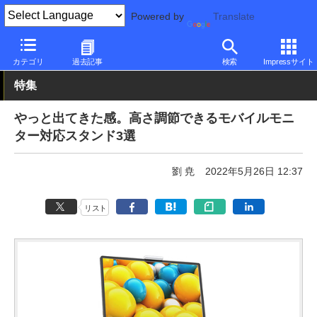
Powered by
Translate
PC Watch
半導体/周辺機器
アクセサリ
その他
カテゴリ
過去記事
検索
Impressサイト
特集
やっと出てきた感。高さ調節できるモバイルモニ
ター対応スタンド3選
劉 尭
2022年5月26日 12:37
リスト