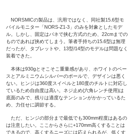
NORSMICの製品は、汎用ではなく、同社製15.6型モ
バイルモニター「NORS-Z1-3」のみを対象としたモデ
ル。しかし、固定はバネで挟む方式のため、22cmまでの
ものであれば挟めてしまう。筆者手持ちの15.6型は無理
だったが、タブレットや、13型/14型のモデルは問題なく
装着できた。
本体は930gとそこそこ重量感があり、ホワイトのベー
スとアルミニウムシルバーのポールで、デザインは悪く
ない。ヒンジは360度スイベルと180度のチルトに対応し
ているため自由度は高い。ネジ止め(六角レンチ使用)は
底面のみで、残りは適度なテンションがかかっているた
め、力任せに調節する。
ただ、ヒンジの部分まで最低でも300mm程度はあるの
は注意したい。ここからさらに+170mm高くすることは
できるので、高くするニーズには応えられるが、低くす