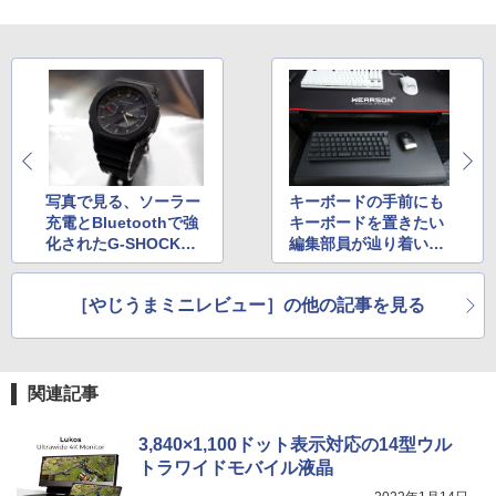
写真で見る、ソーラー
キーボードの手前にも
充電とBluetoothで強
キーボードを置きたい
化されたG-SHOCK人
編集部員が辿り着いた
気モデル「GA-B210
先
0」
［やじうまミニレビュー］の他の記事を見る
関連記事
3,840×1,100ドット表示対応の14型ウル
トラワイドモバイル液晶