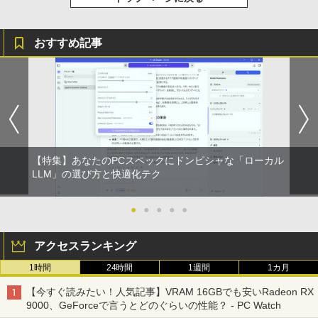
おすすめ記事
【特集】あなたのPCスペックにドンピシャな「ローカル
LLM」の選び方と快適化テク
●
●
●
●
●
アクセスランキング
1時間
24時間
1週間
1カ月
【今すぐ読みたい！人気記事】VRAM 16GBでも安いRadeon RX
9000、GeForceで言うとどのぐらいの性能？ - PC Watch