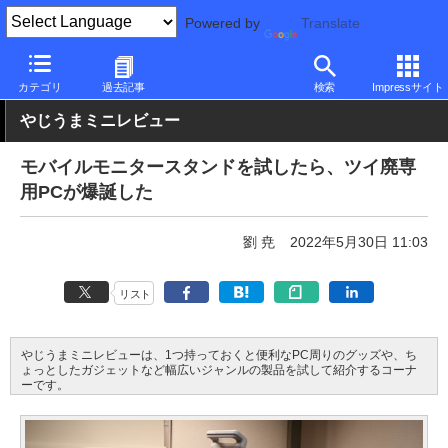
Powered by
Translate
PC Watch
半導体/周辺機器
モニター
その他
カテゴリ
過去記事
検索
Impressサイト
やじうまミニレビュー
モバイルモニタースタンドを試したら、ツイ廃専
用PCが爆誕した
劉 尭
2022年5月30日 11:03
リスト
やじうまミニレビューは、1つ持っておくと便利なPC周りのグッズや、ち
ょっとしたガジェットなど幅広いジャンルの製品を試して紹介するコーナ
ーです。