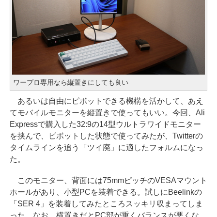
ワープロ専用なら縦置きにしても良い
あるいは自由にピボットできる機構を活かして、あえ
てモバイルモニターを縦置きで使ってもいい。今回、Ali
Expressで購入した32:9の14型ウルトラワイドモニター
を挟んで、ピボットした状態で使ってみたが、Twitterの
タイムラインを追う「ツイ廃」に適したフォルムになっ
た。
このモニター、背面には75mmピッチのVESAマウント
ホールがあり、小型PCを装着できる。試しにBeelinkの
「SER 4」を装着してみたところスッキリ収まってしま
った。なお、横置きだとPC部が重くバランスが悪くな