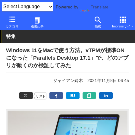
Powered by
Translate
PC Watch
ソフトウェア/アプリ
他ソフト/アプリ
新バージョン
カテゴリ
過去記事
検索
Impressサイト
特集
Windows 11をMacで使う方法。vTPMが標準ON
になった「Parallels Desktop 17.1」で、どのアプ
リが動くのか検証してみた
ジャイアン鈴木
2021年11月8日 06:45
リスト