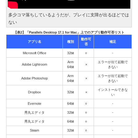
多少コマ落ちしているようだが、プレイに支障が出るほどでは
ない
【表2】「Parallels Desktop 17.1 for Mac」上でのアプリ動作可否リスト
動作可
アプリ名
種別
補足
否
Microsoft Office
32bit
○
-
Arm
エラーが出て起動で
Adobe Lightroom
×
64bit
きない
Arm
エラーが出て起動で
Adobe Photoshop
×
64bit
きない
インストールできな
Dropbox
32bit
×
い
Evernote
64bit
○
-
秀丸エディタ
32bit
○
-
秀丸エディタ
64bit
○
-
Steam
32bit
○
-