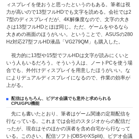
ィスプレイを使おうと思ったというのもある。筆者は視
力が高いので13型フルHDでも文字を読める。会社では2
7型のディスプレイだが、4K解像度なので、文字の大き
さは13型フルHDとほぼ同じ。ただ、ゲームをやるなら
大きめの画面のほうがいい。ということで、ASUSの280
Hz対応27型フルHD液晶「VG279QM」も購入した。
視力的に13型や15型でフルHDは文字が読みにくいと
いう人もいるだろう。そういう人は、ノートPCを使う場
合でも、外付けディスプレイを用意したほうがいい。な
によりデュアルディスプレイになるので、作業の効率が
上がる。
配信はもちろん、ビデオ会議でも意外と求められる
CPU/GPU機能
先にも書いたとおり、筆者はゲーム関連の定期配信を
行なっている。これまでは会社のスタジオからの配信だ
ったが、現在はそのほかの演者を含め自宅から行なって
いる。このさい、配信ソフト(OBSやXSplit)、ビデオ会議