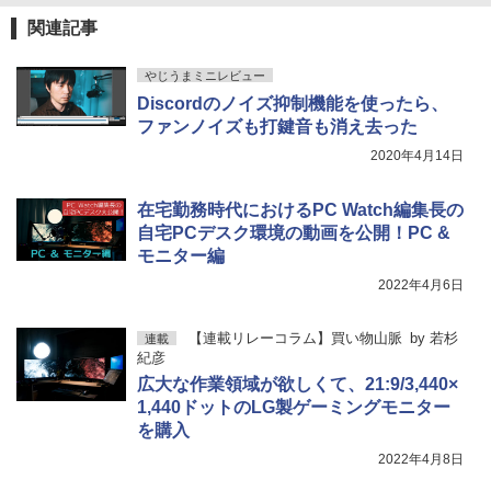
関連記事
スーパーの裏でヤニ吸うふたり 9巻 (デジタル
版ビッグガンガンコミックス)
やじうまミニレビュー
Discordのノイズ抑制機能を使ったら、
￥810
ファンノイズも打鍵音も消え去った
2020年4月14日
在宅勤務時代におけるPC Watch編集長の
自宅PCデスク環境の動画を公開！PC &
モニター編
2022年4月6日
【連載リレーコラム】買い物山脈
by
若杉
連載
紀彦
広大な作業領域が欲しくて、21:9/3,440×
1,440ドットのLG製ゲーミングモニター
を購入
2022年4月8日