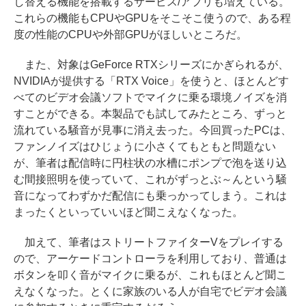
し替える機能を搭載するサービス/アプリも増えている。
これらの機能もCPUやGPUをそこそこ使うので、ある程
度の性能のCPUや外部GPUがほしいところだ。
また、対象はGeForce RTXシリーズにかぎられるが、
NVIDIAが提供する「RTX Voice」を使うと、ほとんどす
べてのビデオ会議ソフトでマイクに乗る環境ノイズを消
すことができる。本製品でも試してみたところ、ずっと
流れている騒音が見事に消え去った。今回買ったPCは、
ファンノイズはひじょうに小さくてもともと問題ない
が、筆者は配信時に円柱状の水槽にポンプで泡を送り込
む間接照明を使っていて、これがずっとぶ～んという騒
音になってわずかだ配信にも乗っかってしまう。これは
まったくといっていいほど聞こえなくなった。
加えて、筆者はストリートファイターVをプレイする
ので、アーケードコントローラを利用しており、普通は
ボタンを叩く音がマイクに乗るが、これもほとんど聞こ
えなくなった。とくに家族のいる人が自宅でビデオ会議