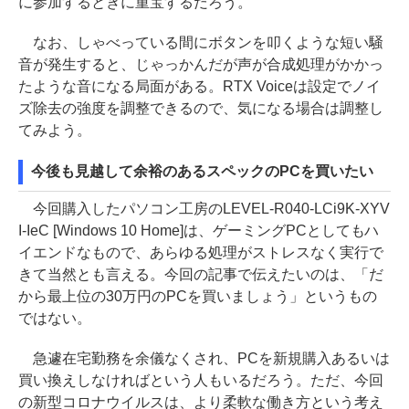
に参加するときに重宝するだろう。
なお、しゃべっている間にボタンを叩くような短い騒
音が発生すると、じゃっかんだが声が合成処理がかかっ
たような音になる局面がある。RTX Voiceは設定でノイ
ズ除去の強度を調整できるので、気になる場合は調整し
てみよう。
今後も見越して余裕のあるスペックのPCを買いたい
今回購入したパソコン工房のLEVEL-R040-LCi9K-XYV
I-IeC [Windows 10 Home]は、ゲーミングPCとしてもハ
イエンドなもので、あらゆる処理がストレスなく実行で
きて当然とも言える。今回の記事で伝えたいのは、「だ
から最上位の30万円のPCを買いましょう」というもの
ではない。
急遽在宅勤務を余儀なくされ、PCを新規購入あるいは
買い換えしなければという人もいるだろう。ただ、今回
の新型コロナウイルスは、より柔軟な働き方という考え