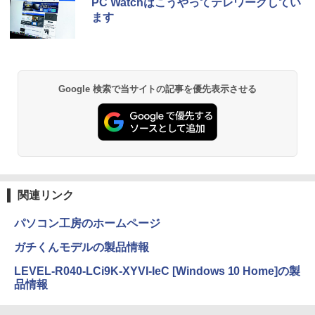
PC Watchはこうやってテレワークしてい
ンガンコミックス)
き 5GWIFI Bluetooth 最新MicrosoftOff
￥10,999
ます
ice2024可送料無料 中古パソコン軽量
￥770
￥25,800
異世界居酒屋「のぶ」(22) (角川コミックス・
Google 検索で当サイトの記事を優先表示させる
エース)
￥832
ONE PIECE モノクロ版 115 (ジャンプコミッ
クスDIGITAL)
関連リンク
￥594
パソコン工房のホームページ
ガチくんモデルの製品情報
HUNTER×HUNTER モノクロ版 39 (ジャンプ
LEVEL-R040-LCi9K-XYVI-IeC [Windows 10 Home]の製
コミックスDIGITAL)
品情報
￥572