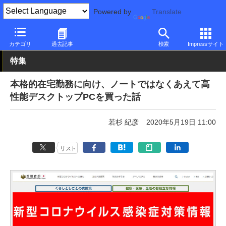
Powered by
Translate
PC Watch
パソコン/タブレット/スマートフォン
ゲーミングパソ
カテゴリ
過去記事
検索
Impressサイト
特集
本格的在宅勤務に向け、ノートではなくあえて高
性能デスクトップPCを買った話
若杉 紀彦
2020年5月19日 11:00
リスト