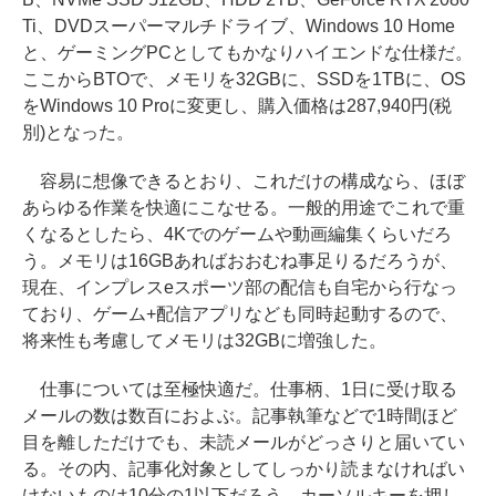
Ti、DVDスーパーマルチドライブ、Windows 10 Home
と、ゲーミングPCとしてもかなりハイエンドな仕様だ。
ここからBTOで、メモリを32GBに、SSDを1TBに、OS
をWindows 10 Proに変更し、購入価格は287,940円(税
別)となった。
容易に想像できるとおり、これだけの構成なら、ほぼ
あらゆる作業を快適にこなせる。一般的用途でこれで重
くなるとしたら、4Kでのゲームや動画編集くらいだろ
う。メモリは16GBあればおおむね事足りるだろうが、
現在、インプレスeスポーツ部の配信も自宅から行なっ
ており、ゲーム+配信アプリなども同時起動するので、
将来性も考慮してメモリは32GBに増強した。
仕事については至極快適だ。仕事柄、1日に受け取る
メールの数は数百におよぶ。記事執筆などで1時間ほど
目を離しただけでも、未読メールがどっさりと届いてい
る。その内、記事化対象としてしっかり読まなければい
けないものは10分の1以下だろう。カーソルキーを押し