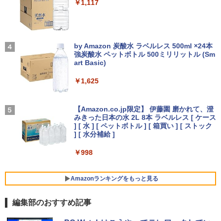
￥14,990
￥1,117
ore i3/メモリ:4GB/SSD:128GB/15.6型液
内蔵 中古ディスプレイ
晶/USB 3.0/VGA/HDMI/DVD/Office/中古
パソコン ノートパソコン Windows11 W
￥6,600
キングダム 80 （ヤングジャンプコミッ
4
indows10
クス） [ 原 泰久 ]
【2026年アップグレード版】AOKIMI ワイヤ
On My Road (Stadium ver.)
レスイヤホン bluetooth イヤホン V12 小型
by Amazon 炭酸水 ラベルレス 500ml ×24本
￥8,999
￥770
軽量 ブルートゥースHi-Fi 最大36時間再生 ぶ
強炭酸水 ペットボトル 500ミリリットル (Sm
￥250
【楽天1位!1,600円OFFクーポン 8/4 20:
4
るーとゅーす コードレス ENCノイズキャン
art Basic)
00-8/11 01:59】Xiaomi Monitor A24i 20
セリング 自動ペアリング Type-C充電 マイク
26 ディスプレイ 1080P 23.8インチ 144
付き 防水 タッチ式音量調整 スポーツ/通勤/通
￥1,625
【訳あり特価】【最新Office2024】レッ
Hzリフレッシュレート sRGB99% 1670
4
学/WEB会議(ホワイト)
ツノート SZ5〜SV8 Panasonic 第6〜8
万色 300nits ΔE＜1 低ブルーライト 大
[8月下旬より発送予定][新品]ハナバス 苔
5
世代 Core i5 新品SSD 512GB メモリ16
画面 TÜV認証 目にやさしい 調整可能な
BUGS LIFE
石花江のバスケ論 (1-7巻 最新刊) 全巻セ
￥1,964
GB Win11 12.1型FHD Webカメラ 無線L
スタンド VESA
ット [入荷予約]
【Amazon.co.jp限定】 伊藤園 磨かれて、澄
AN 軽量 初期設定済 すぐ使える テレワー
みきった日本の水 2L 8本 ラベルレス [ ケース
￥250
ク FHD 事務 学習 パナソニック 中古 パ
￥12,580
] [ 水 ] [ ペットボトル ] [ 箱買い ] [ ストック
￥5,544
ソコン PC
Xiaomi シャオミ REDMI Buds 8 Lite ワイヤ
] [ 水分補給 ]
レスイヤホン Bluetooth 5.4 ノイズキャンセ
リング ANC 36時間再生
￥15,980
￥998
【楽天1位 10.5/11インチ 小型 軽量】モ
5
￥3,480
バイルモニター 10.5インチ 11インチ フ
ルHD 1080P 100%sRGB 400cd/m? 光沢
Amazonランキングをもっと見る
超軽量980g ノートパソコンSONY VAIO
IPS パネル 色鮮やか 265g 超軽量 Type-
5
PRO13 インテル第10世代 Core i5 1035
C対応 miniHDMI モニター 持ち運び サブ
編集部のおすすめ記事
G1メモリ8GB 秒速起動SSD最大1TB 14
ディスプレイ ミニPC対応 3年保証 EVICI
型FHD1920*1080高解像度 カメラ内蔵 ノ
V
薬屋のひとりごと 17巻 (デジタル版ビッグガ
ートパソコン Windows11Proオフィス付