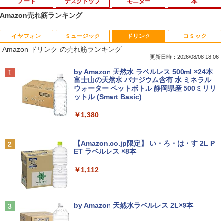
ノート
デスクトップ
モニター
本
Amazon売れ筋ランキング
イヤフォン
ミュージック
ドリンク
コミック
【中古】 富士通 LIFEBOOK A A561/D C
【中古良品】【安心保証】Princeton 21.
【3千円以上送料無料】世界の歴史 集英
1
1
1
Amazon ドリンク の売れ筋ランキング
eleron B710 1.6GHz Windows7世代のP
5型ワイドカラー液晶ディスプレイ PTF
社版学習まんが 18巻セット／高井啓介
C 均一 BIOS表示可 ジャンクPC 送料無
WDE-22W / PTFBDE-22W ブラック/ ホ
更新日時：2026/08/08 18:06
料 [95213]
ワイト色 スピーカー搭載 プリンストン
￥19,800
Anker Soundcore P40i オフホワイト
BRUCE WAYNE feat. Flo Milli, ATL Jacob
by Amazon 天然水 ラベルレス 500ml ×24本
[Explicit]
富士山の天然水 バナジウム含有 水 ミネラル
￥3,500
￥4,050
ウォーター ペットボトル 静岡県産 500ミリリ
￥7,990
ットル (Smart Basic)
￥250
ちいかわ なんか小さくてかわいいやつ
2
（7） （ワイドKC） [ ナガノ ]
￥1,380
R160-NEC Chromebook Y2 1点 Chrom
□◇〇【目が疲れにくい ブルーライトカ
2
2
eOS 11.6型 CPU Intel Celeron N4020
ット!!】iiyama/イイヤマ フルHD対応21.
￥1,375
Anker Soundcore P31i ブラック
BRUCE WAYNE feat. Flo Milli, ATL Jacob
メモリ 4GB LPDDR4 SSD 32GB eMMC
5型 ProLite XUB2292HS-B1 HDMI対応
[Explicit]
【Amazon.co.jp限定】 い・ろ・は・す 2L P
2021製 WebKカメラ付き 360度回転可
スピーカー内蔵 綺麗な鮮明画像 【中古】
ET ラベルレス ×8本
￥5,990
能 ACアダプタ付き 【中古品整備品】
送料無料
￥250
￥1,112
￥5,980
￥6,500
施設基準パーフェクトブック 2026年度
3
版 [ 一般社団法人日本施設基準管理士協
会 ]
Anker Soundcore Liberty 5 ミッドナイトブ
On My Road (Stadium ver.)
ラック
by Amazon 天然水ラベルレス 2L×9本
【★最大100%ポイント】【大特価!訳あ
IO-DATA モニター 21.5インチ MF224ED
￥22,000
3
3
￥250
り!】富士通 LIFEBOOK A576/第6世代 C
B ADSパネル フルHD HDMI スピーカー