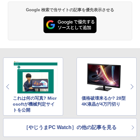
Google 検索で当サイトの記事を優先表示させる
￥832
HUNTER×HUNTER モノクロ版 39 (ジャンプ
コミックスDIGITAL)
￥572
スーパーの裏でヤニ吸うふたり 9巻 (デジタル
版ビッグガンガンコミックス)
￥810
これは何の写真? Micr
価格破壊来るか? 28型
osoftが機械判定サイ
4K液晶が4万円切り
トを公開
ONE PIECE モノクロ版 115 (ジャンプコミッ
クスDIGITAL)
［やじうまPC Watch］の他の記事を見る
￥594