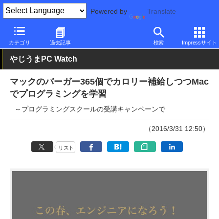
Powered by
Translate
PC Watch
市場
動向
その他
カテゴリ
過去記事
検索
Impressサイト
やじうまPC Watch
マックのバーガー365個でカロリー補給しつつMac
でプログラミングを学習
～プログラミングスクールの受講キャンペーンで
（2016/3/31 12:50）
リスト