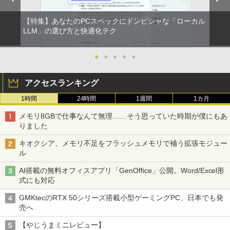
【特集】あなたのPCスペックにドンピシャな「ローカル
LLM」の選び方と快適化テク
●
●
●
●
●
アクセスランキング
1時間
24時間
1週間
1カ月
メモリ8GBで仕事なんて無理……そう思っていた時期が僕にもあ
りました
キオクシア、メモリ不足をフラッシュメモリで補う拡張モジュー
ル
AI搭載の無料オフィスアプリ「GenOffice」公開。Word/Excel形
式にも対応
GMKtecのRTX 50シリーズ搭載小型ゲーミングPC、日本でも発
売へ
【やじうまミニレビュー】