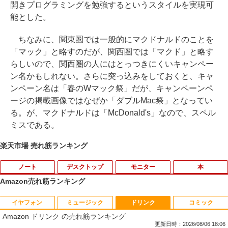
開きプログラミングを勉強するというスタイルを実現可
能とした。
ちなみに、関東圏では一般的にマクドナルドのことを
「マック」と略すのだが、関西圏では「マクド」と略す
らしいので、関西圏の人にはとっつきにくいキャンペー
ン名かもしれない。さらに突っ込みをしておくと、キャ
ンペーン名は「春のWマック祭」だが、キャンペーンペ
ージの掲載画像ではなぜか「ダブルMac祭」となってい
る。が、マクドナルドは「McDonald's」なので、スペル
ミスである。
楽天市場 売れ筋ランキング
ノート
デスクトップ
モニター
本
Amazon売れ筋ランキング
イヤフォン
ミュージック
ドリンク
コミック
【中古】第4世代 Core i3搭載ノートパソ
Magic Trackpad 2 用 トラックパッド 保
【マラソンセール期間中ポイント5倍】中
[新品]はじめての世界名作えほん えほん
1
1
1
1
Amazon ドリンク の売れ筋ランキング
コン 500GB 4GBメモリ DVDマルチドラ
護フィルム OverLay Protector for Magi
古モニター 19インチ スクエア 液晶ディ
のおうち(1～40巻)
イブ 15.6インチ Wi-Fi 【Windows10】
c Trackpad 2保護 フィルム シート シー
スプレイ VGA / DVI端子 店長おまかせ ケ
更新日時：2026/08/06 18:06