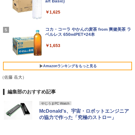
るーとゅーす コードレス ENCノイズキャン
art Basic)
￥16,980
セリング 自動ペアリング Type-C充電 マイク
モバイルモニター 15.6インチ InnoView
4
付き 防水 タッチ式音量調整 スポーツ/通勤/通
￥1,625
8月5日限定10倍＆抽選10000P！｜2021
モバイルディスプレイ 自立型 1920*1080
4
学/WEB会議(ホワイト)
年モデル！高性能ノートパソコン Windo
FHD ポータブルモニター IPS液晶パネル
幽冥の岸 十二国記 （新潮文庫） [ 小野
5
ws11 富士通 LIFEBOOK A5511 第11世
ミニPC Dell HP Lenovo 高速CPU 第8世
薄型 軽量 持ち運び 壁掛けに対応 Switc
BUGS LIFE
4
不由美 ]
￥1,964
代Celeron 6305U最大メモリ32GB 秒速
代 Corei3/i5-8500T メモリ最大16GB SS
h/PS3/PS4/PS5/Xbox One/PC/スマホ/U
コカ・コーラ やかんの麦茶 from 爽健美茶 ラ
起動新品SSD2TB テンキー内蔵 15.6型大
D1TB 二画面デュアル アウトレット オフ
SBType-C/標準HDMI対応【選べる種
ベルレス 650mlPET×24本
￥250
￥825
画面 ノートパソコン中古 オフィス付き
ィス付き 最新MSOffice2024可 Win11Pr
類】タッチ/ケース付き/4Kタイプ
Microsoftoffice2024可 送料無料 WIFI
o 中古パソコンデスクトップパソコン ミ
Xiaomi シャオミ REDMI Buds 8 Lite ワイヤ
￥1,653
ニPC デル 中古パソコンデスクトップPC
レスイヤホン Bluetooth 5.4 ノイズキャンセ
￥8,980
リング ANC 36時間再生
￥15,120
￥17,888
￥2,980
Amazonランキングをもっと見る
【楽天1位！保護レザーケース付き】【タ
5
マイクロソフト 法人向け Surface Pro 1
ッチ選択】 モバイルモニター 15.6インチ
（佐藤 岳大）
5
2 インチ キーボード ストーン グレー EP
FUJITSU/富士通 ESPRIMO D7010/E【G
ノングレア 非光沢 1080PフルHD コスパ
5
2-32891
TX1650/Intel Core i5-10500/8GB(DDR
高画質 デュアルモニター サブモニター
薬屋のひとりごと 17巻 (デジタル版ビッグガ
編集部のおすすめ記事
4)/M.2 SSD512GB/DVD-RW/Win11 Pro-
ポータブルモニター ゲーミングモニター
ンガンコミックス)
64bit】中古/送料無料 ※沖縄、離島を除
リモートワーク IPS Tpye-C/mini HDMI
￥25,278
く
pc ミニPC iPhone対応
やじうまPC Watch
￥770
McDonald's、宇宙・ロボットエンジニア
￥33,000
￥9,999
の協力で作った「究極のストロー」
異世界居酒屋「のぶ」(22) (角川コミックス・
エース)