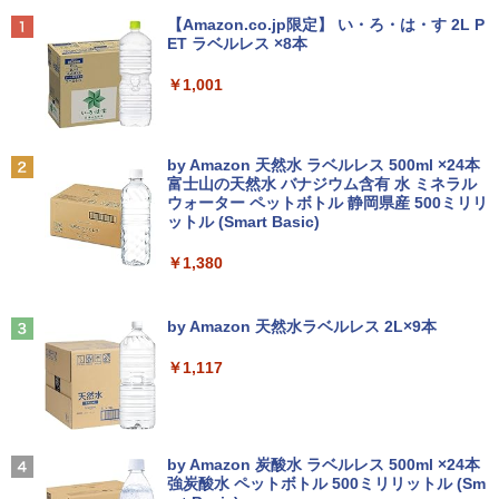
MS 365 Office Web 注目PC [105]
ル フィルター アンチグレア サラサラ マ
ーブル付き サブモニターにおすすめ 動作
￥26,400
Anker Soundcore P40i オフホワイト
BRUCE WAYNE feat. Flo Milli, ATL Jacob
【Amazon.co.jp限定】 い・ろ・は・す 2L P
ウス 低反射 タッチパッド トラックパッ
確認済み 30日保証 送料無料
[Explicit]
ET ラベルレス ×8本
ド ミヤビックス
￥8,800
￥5,990
￥3,300
￥250
￥1,001
￥998
ヒロシマ 消えたかぞく （ポプラ社の絵
2
本 67） [ 指田 和 ]
中古パソコン | Lenovo | ThinkPad L57
2
0 | Windows11 | ノートPC | 一年保証 |
PHILIPS/フィリップス 241V8/11 / 23.8型
2
￥1,815
Anker Soundcore P31i ブラック
BRUCE WAYNE feat. Flo Milli, ATL Jacob
by Amazon 天然水 ラベルレス 500ml ×24本
第7世代 | Core i5 7200U 2.5(～最大3.1)
【★ランキング第1位獲得商品!!★】 デス
ワイド 液晶ディスプレイ FullHD/HDMI
2
[Explicit]
富士山の天然水 バナジウム含有 水 ミネラル
GHz | MEM:8GB | HDD:500GB | DVDマ
クトップパソコン ★店長おまかせ 最新
ケーブル標準添付【中古/送料無料】※沖
ウォーター ペットボトル 静岡県産 500ミリリ
￥4,990
ルチ | 無線LAN:あり | テンキー | Win11P
Windows11 Office付 第六世代 Core-i5
縄、離島を除く
ットル (Smart Basic)
￥250
ro64Bit | ACアダプター付属
Core-i7 変更可 八世代 十世代にも対応
高速 SSD128GB DVDドライブ 中古パソ
￥5,500
情報社会と情報技術 （身近なモノやサー
￥1,380
3
コン 中古デスクトップパソコン PC 本体
￥9,980
ビスから学ぶ「情報」教室1） [ 土屋 誠
中古PC Win11 中古
司 ]
Anker Soundcore Liberty 5 ミッドナイトブ
On My Road (Stadium ver.)
ラック
by Amazon 天然水ラベルレス 2L×9本
￥15,800
PHILIPS 241V8 LED液晶モニター 23.8
3
￥2,750
￥250
中古ノートパソコン 富士通 LIFEBOOK
インチワイド ブラック 1920×1080 （フ
3
￥14,990
￥1,117
U938 第7世代 Core i5 Windows11 Pro
ルHD）16:9 IPSパネル 非光沢 ノングレ
Office 2024付き メモリ8GB SSD256G
ア 液晶ディスプレイ HDMI VGA VESA準
B/1TB選択可 13.3型 軽量 モバイル ビジ
【中古デスクトップPC】ESPRIMO D58
拠 PS4 switch 対応 スイッチ 【中古】
3
STAR WARS マンダロリアンとグローグ
4
ネス 在宅勤務 学生向け
8/CX FMVD4505HP / Core i3-8100 / 8G
ー [ ジェフリー・ブラウン ]
B / 2.5" SSD 240GB / Windows 11 / WP
【2026年アップグレード版】AOKIMI ワイヤ
On My Road (Stadium ver.)
￥6,500
S Office 2 / DVD-RW
レスイヤホン bluetooth イヤホン V12 小型
by Amazon 炭酸水 ラベルレス 500ml ×24本
￥12,980
￥1,870
軽量 ブルートゥースHi-Fi 最大36時間再生 ぶ
強炭酸水 ペットボトル 500ミリリットル (Sm
￥250