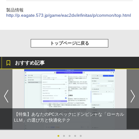
製品情報
http://p.eagate.573.jp/game/eac2dx/infinitas/p/common/top.html
トップページに戻る
おすすめ記事
【特集】あなたのPCスペックにドンピシャな「ローカル
LLM」の選び方と快適化テク
●
●
●
●
●