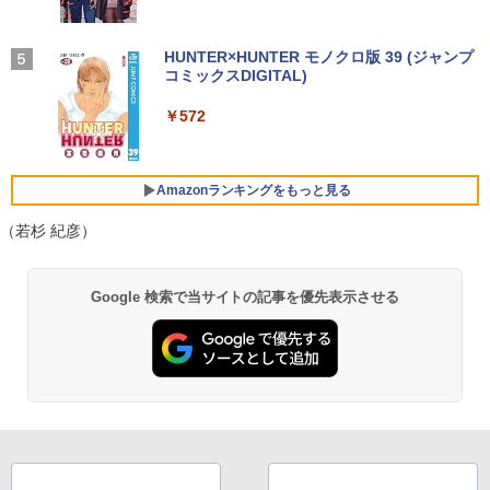
付き 防水 タッチ式音量調整 スポーツ/通勤/通
￥9,999
￥1,625
学/WEB会議(ホワイト)
【展示品・代引不可】 富士通 FUJITSU
4
￥924
デスクトップPC FMV Desktop Fシリー
【2,000円クーポン＋P最大31.5%還
On My Road (Stadium ver.)
HUNTER×HUNTER モノクロ版 39 (ジャンプ
4
￥1,964
ズ F77 27型 / Core i7-1260P / メモリ 16
元！】ゲーミングモニター 27インチモニ
コミックスDIGITAL)
【Amazon.co.jp限定】 伊藤園 磨かれて、澄
GB / SSD 1TB / Windows 11 / 2024 Offi
HP Elite Dragonfly Windows11 64bit
ター 液晶ディスプレイ WQHD (2560x14
みきった日本の水 2L 8本 ラベルレス [ ケース
4
￥250
ce付き
タッチパネル液晶 WEBカメラ HDMI Cor
40) Fast IPS 200Hz 1ms(MPRT) 124%s
] [ 水 ] [ ペットボトル ] [ 箱買い ] [ ストック
￥572
e i5 8265U メモリー8GB 高速SSD128G
RGB 低ブルーライトフリッカーフリーFr
Xiaomi シャオミ REDMI Buds 8 Lite ワイヤ
] [ 水分補給 ]
奇界／世界 佐藤健寿作品集 [ 佐藤健寿 ]
5
B 無線LAN B5サイズ モバイル フルHD
eeSync & G-Sync対応高輝度400cd/m²
￥229,800
レスイヤホン Bluetooth 5.4 ノイズキャンセ
液晶 ノートパソコン【中古】【30日保
PS5対応HDMI×2 DP×1.4 KTC H27T22C
リング ANC 36時間再生
￥998
￥5,940
証】1803966
3年保証
Amazonランキングをもっと見る
￥3,480
￥26,800
￥23,731
【★20%OFF】MINISFORUM MS-S1 M
（若杉 紀彦）
5
ax ミニPC AMD Ryzen Al Max+ 395 /Ra
deon 8060S /128GB+2TB SSD/ 1 х HD
MI ・2 х USB4・2 х USB4 V2 /2 х 10Gb
Google 検索で当サイトの記事を優先表示させる
E LAN ミニパソコン
「P15倍還元」ノートパソコン 第13世代
IOデータ ゲーミングモニター(ゲーミン
5
5
Intel 高速CPU搭載 Office2024付き｜Wi
グスタンド) GigaCrysta KH-GD243UDB
ndows11Pro 初期設定済｜14.1型液晶｜
-F ［23.8型 / フルHD(1920×1080) / ワイ
￥565,999
メモリ8GB＋SSD512GB｜日本語キーボ
ド / 240Hz］ ブラック
ード｜在宅勤務・学生・・テレワーク・
ビジネス・初心者最適｜Webカメラ・大
￥26,800
容量バッテリー｜初期設定済みですぐ使
える！
￥29,980