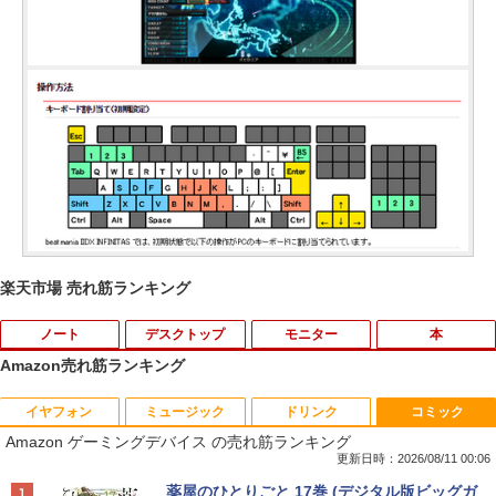
楽天市場 売れ筋ランキング
ノート
デスクトップ
モニター
本
Amazon売れ筋ランキング
イヤフォン
ミュージック
ドリンク
コミック
中古ノートパソコン・ windows11 offic
地デジ BS TV 視聴 Youtube 動画 23.8 i
モバイルモニター HAILESI S123E 12.3
ハーレム王の異世界プレス漫遊記 〜最強
1
1
1
1
Amazon ゲーミングデバイス の売れ筋ランキング
e付・整備済み品・富士通 ARROWS Tab
n NEC ラビ LAVIE Direct DA570M 整備
インチ タッチパネル タッチペン対応 モ
無双のおじさんはあらゆる種族を嫁にす
Q508 文教モデル 10.1型 WUXGA タブレ
済 第8世代 Corei5 デスクトップパソコン
バイルディスプレイ 1920x1280 フルHD
る〜（コミック） ： 6 【電子書籍】[ 灰
更新日時：2026/08/11 00:06
ットPC (Atom / 4GB / 128GB / Window
SSD512GB ＋ HDD1TB 中古 一体型 WI
3:2比率 100％sRGB広色域 高輝度300nit
刃ねむみ ]
Anker Soundcore P40i オフホワイト
BRUCE WAYNE feat. Flo Milli, ATL Jacob
by Amazon 天然水 ラベルレス 500ml ×24本
薬屋のひとりごと 17巻 (デジタル版ビッグガ