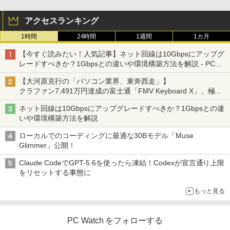
アクセスランキング
1時間
24時間
1週間
1カ月
【今すぐ読みたい！人気記事】ネット回線は10Gbpsにアップグ
レードすべきか？1Gbpsとの違いや環境構築方法を解説 - PC
Watch
【大河原克行の「パソコン業界、東奔西走」】
クラファン7,491万円達成の富士通「FMV Keyboard X」、極限
の静音化を追求
ネット回線は10Gbpsにアップグレードすべきか？1Gbpsとの違
いや環境構築方法を解説
ローカルでのコーディングに最適な30Bモデル「Muse
Glimmer」公開！
Claude CodeでGPT-5.6を使ったら凍結！Codexが宣言通り上限
をリセットする事態に
もっと見る
PC Watch をフォローする