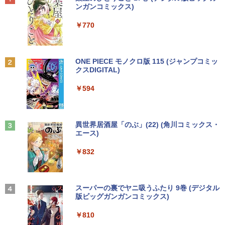
s 11 & Office 2019 搭載) 本体＋専用キ
NDOWS11 メモリ8GB DVDマルチ キー
HDR対応 OTG対応 ポータブルモニター
[Explicit]
富士山の天然水 バナジウム含有 水 ミネラル
ンガンコミックス)
ーボード付 ・初期設定不要
ボード マウス付 初期設定済 WEBカメラ
軽量 自立型 スピーカー内蔵Switch2 PS5
￥792
ウォーター ペットボトル 静岡県産 500ミリリ
￥7,990
office付き TVチューナー PC 本体 送料込
XBOX PC Mac iPhone
ットル (Smart Basic)
￥250
￥770
￥9,800
￥63,800
￥11,999
￥1,380
ポケットモンスター ビジュアルアートブ
2
ック 30th anniversary Art Book of Pok
Anker Soundcore P31i ピンク
BRUCE WAYNE feat. Flo Milli, ATL Jacob
ONE PIECE モノクロ版 115 (ジャンプコミッ
【★最大100%ポイント】【新生活応援・
emon Video Games developed by GA
2
[Explicit]
クスDIGITAL)
【Amazon.co.jp限定】 い・ろ・は・す 2L P
2026】【Office 2019 H&B】富士通 MU
【★20％クーポン】MINISFORUM NAB
【送料無料】TF: DELL デル 超広視野角
ME FREAK BOOK2（-） （ポケモン
2
2
ET ラベルレス ×8本
￥5,990
937/Celeron 3865U/メモリ:4GB/8GB/S
6 Lite ミニPC Intel® Core i5-12600H 1
P2421D QHD (2560x1440) 液晶モニター
ポケモン） [ 元宮秀介 ]
￥250
￥594
SD:128GB/256GB/512GB/1TB/13.3型/
6/32GB 512GB/1TB ミニパソコン Wi-Fi
23.8インチワイド ブラック LEDバックラ
￥1,112
フルHD/wifi/HDMI/USB3.0/中古 ノート
6 BT5.2 2x2500Mbps LAN有線無線接続
イト付 非光沢 ノングレア 液晶ディスプ
￥5,500
パソコン/モバイルPC/Windows11
両対応 HDMI×2 /USB-C×2 4K@60Hz 4
レイ 中古液晶モニター 高画質 昇降・回
画面出力 小型パソコン
転可能【3ケ月保証】
Anker Soundcore Liberty 5 ミッドナイトブ
On My Road (Stadium ver.)
異世界居酒屋「のぶ」(22) (角川コミックス・
￥9,999
ラック
エース)
by Amazon 天然水ラベルレス 2L×9本
￥109,799
￥14,800
創造錬金術師は自由を謳歌する 故郷を追
3
￥250
放されたら、魔王のお膝元で超絶効果の
￥-
￥832
￥1,117
マジックアイテム作り放題になりまし
＼ ★最大2555円OFFクーポン★／中古
た (7) 【電子書籍】[ 千月さかき ]
3
ノートパソコン 中古ノートPC おまかせ
-新品- mouse G TUNE DGI5G60JD65D
JAPANNEXT｜ジャパンネクスト モバイ
3
3
パソコン 15.6インチ SSD256GB メモリ
WHB3 ゲーミングデスクトップ
ル液晶ディスプレイ(10.5型/IPS/FHD+ 19
￥924
8GB Windows11 中古パソコン 富士通
20×1280/60Hz/50ms)(シルバー) JN-MD-
【2026年アップグレード版】AOKIMI ワイヤ
見知らぬ糸
スーパーの裏でヤニ吸うふたり 9巻 (デジタル
東芝 NEC HP DELL等 ノートpc Office
IPS105FHDPR
レスイヤホン bluetooth イヤホン V12 小型
版ビッグガンガンコミックス)
by Amazon 炭酸水 ラベルレス 500ml ×24本
￥189,800
付き WIFI Bluetooth 激安PC 安いパソコ
軽量 ブルートゥースHi-Fi 最大36時間再生 ぶ
強炭酸水 ペットボトル 500ミリリットル (Sm
￥250
ン
るーとゅーす コードレス ENCノイズキャン
art Basic)
￥14,440
￥810
この素晴らしい世界に祝福を！(23) 【電
4
セリング 自動ペアリング Type-C充電 マイク
子書籍】[ 渡 真仁 ]