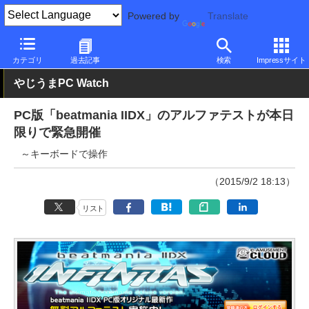
Powered by
Translate
PC Watch
ソフトウェア/アプリ
他ソフト/アプリ
その他
カテゴリ
過去記事
検索
Impressサイト
やじうまPC Watch
PC版「beatmania IIDX」のアルファテストが本日
限りで緊急開催
～キーボードで操作
（2015/9/2 18:13）
リスト