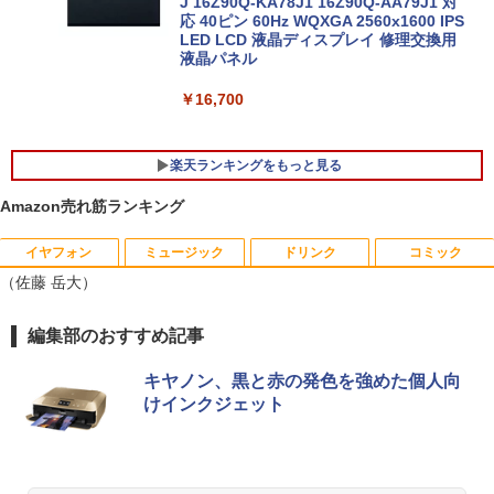
J 16Z90Q-KA78J1 16Z90Q-AA79J1 対
応 40ピン 60Hz WQXGA 2560x1600 IPS
￥17,480
LED LCD 液晶ディスプレイ 修理交換用
【マラソンP5倍/10%オフクーポン】【ワ
液晶パネル
5
ケあり/激安商品】 中古ノートパソコン
レノボ Lenovo ThinkPad L380 第8世代
￥16,700
Core i5 メモリ8GB/16GB SSD128/256G
B/512GB 13.3インチ Windows11 Pro 送
料無料 保証付き
楽天ランキングをもっと見る
￥15,800
Amazon売れ筋ランキング
イヤフォン
ミュージック
ドリンク
コミック
漫画 いしぶみ 原爆が落ちてくると
1
（佐藤 岳大）
き、ぼくらは空を見ていた （一般書 51
1） [ 広島テレビ放送編『いしぶみ』 ]
Anker Soundcore P40i オフホワイト
BRUCE WAYNE feat. Flo Milli, ATL Jacob
by Amazon 天然水 ラベルレス 500ml ×24本
薬屋のひとりごと 17巻 (デジタル版ビッグガ
編集部のおすすめ記事
￥1,650
[Explicit]
富士山の天然水 バナジウム含有 水 ミネラル
ンガンコミックス)
ウォーター ペットボトル 静岡県産 500ミリリ
￥5,990
キヤノン、黒と赤の発色を強めた個人向
ットル (Smart Basic)
￥250
￥770
けインクジェット
ちいかわ タロット 22枚のオリジナル
2
￥1,380
カード付き [ ナガノ ]
Anker Soundcore P31i ブラック
BRUCE WAYNE feat. Flo Milli, ATL Jacob
異世界居酒屋「のぶ」(22) (角川コミックス・
￥1,650
[Explicit]
エース)
【Amazon.co.jp限定】 い・ろ・は・す 2L P