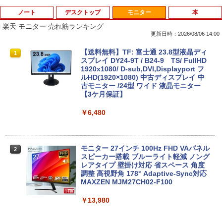
ノート
デスクトップ
モニター
本
楽天 モニター 売れ筋ランキング
更新日時：2026/08/06 14:00
超得1,000円OFF｜新生活応援 豪華特典
【中古】 自作機 Z170 PRO GAMING Co
【送料無料】TF: 富士通 23.8型液晶ディ
1
1
1
付き｜最新OS対応 第8世代｜最大180日
re i7 6700K タワー型 USB3.0 HDMI ジャ
スプレイ DY24-9T / B24-9 TS/ FullHD
保証｜Core i3 第8世代｜中古ノートパソ
ンクPC [96640]
1920x1080/ D-sub,DVI,Displayport フ
コン Windows11 office付き｜中古ノー
ルHD(1920×1080) 中古ディスプレイ 中
トパソコン 15.6 テンキー付き｜ノートパ
古モニター /24型 ワイド 液晶モニター
￥9,310
ソコン Microsoft Office付き｜ノートパ
【3ケ月保証】
ソコンWindows11 第8世代
￥6,480
￥19,800
【正規永久版Office付き】【12GB+256
2
GB】【楽天1位連続受賞】NIPOGI mini
pc Intel N5030動作より安定 4C/4T 最大
3.1GHz Win11 Pro SSD ミニパソコン U
モニター 27インチ 100Hz FHD VAパネル
2
【★最大100%ポイント】【新生活応援・
SB3.2×4 3画面 4K 高速2.4G/5GWi-Fi B
スピーカー搭載 ブルーライト軽減 ノング
2
2026】【Office 2019 H&B】Panasonic
T4.2 ミニPC ミニパソコン minipc
レアタイプ 壁掛け対応 省スペース 角度
Let's note CF-SZ6/第7世代 Core i5/メモ
調整 高視野角 178° Adaptive-Sync対応
リ:8GB/M.2 SSD:256GB/512GB/1TB/1
MAXZEN MJM27CH02-F100
￥39,980
2.1型/Webカメラ/USB3.0/HDMI/wi-fi/無
線マウス/USBメモリ/中古パソコン/ノー
￥13,980
トパソコン/Windows11/Windows10
[VETESA正規販売店]一体型デスクトッ
3