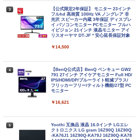
￥19,999
プパソコン 新品 22型 Windows11 Offic
e搭載 第2世代 Core i5 メモリ8GB SSD2
【公式限定2年保証】 モニター 23インチ
3
56GB キーボードとマウス付属
フルhd 高画質 100Hz VA ノングレア 非
光沢 スピーカー内蔵 3年保証 ディスプレ
中古ノートパソコン Toshiba dynabook
イ パソコンモニター PCモニター フルハ
￥39,999
3
U63J 第7世代 Core i5 Windows11搭載
イビジョン 21インチ 液晶モニター アイ
Office付き 初期設定済み メモリ8GB/16
リスオーヤマ DT-JF * 安心延長保証対象
GB SSD256GB/512GB/1TB 新品換装済
み 13.3インチ液晶 軽量 モバイルPC USB
￥14,500
中古パソコン 中古 デスクトップパソコン
4
3.0ポート 無線LAN WiFi 在宅勤務 テレ
Office付き 液晶セット 高解像度 初期設
ワーク
定済み 見やすい 人気商品 Windows11 P
ro DELL OptiPlex 7060 Core i5 16GB 2
￥21,800
2インチ 中古 パソコン デスクトップパソ
【BenQ公式店】BenQ ベンキュー GW2
4
コン
791 27インチ アイケアモニター Full HD/
IPS/HDMI/DP/ブルーライト軽減プラス/
フリッカーフリー/ティルト機能/27型 PC
￥50,999
【最新Office2024】中古ノートパソコン
モニター
4
office搭載 東芝 dynabook R73 高性能
インテル 第7世代 Core i5 メモリ16GB
￥16,621
爆速SSD 512GB 13.3型 LED液晶 HDMI
ミニPC 中古デスクトップ DELL Optiple
5
端子 USB3.0 Wi-Fi Bluetooth 軽量 モバ
x 5060 micro Windows11 Pro Core i5 8
イルPC 初期設定済み 届いてすぐ使える
500T メモリ 4GB SSD 128GB 本体 / 3ヶ
Windows11 Pro 64bit 厳選中古ノート
月保証 中古パソコン 中古PC 中古デスク
Yoothi 互換品 液晶 16.0インチ LGエレ
5
トップパソコン 初期設定済み office付き
クトロニクス LG gram 16Z90Q 16Z90Q
￥23,900
(7765)
-KA76J1 16Z90Q-KA79J 16Z90Q-KA78