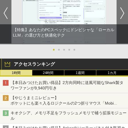
【特集】あなたのPCスペックにドンピシャな「ローカル
LLM」の選び方と快適化テク
●
●
●
●
●
アクセスランキング
1時間
24時間
1週間
1カ月
【本日みつけたお買い得品】2方向同時に送風可能なShark製タ
ワーファンが9,940円引き
【やじうまミニレビュー】
ポケットにも楽々入るロジクールの2つ折りマウス「Mobi
Fold」。その気になるギミックとは？
キオクシア、メモリ不足をフラッシュメモリで補う拡張モジュー
ル
【本日みつけたお買い得品】Ankerのソーラーパネル付き監視カ