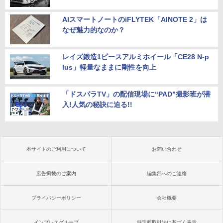
AIスマートノートのiFLYTEK「AINOTE 2」は
なぜ魅力的なのか？
レイズ鍛造1ピースアルミホイール「CE28 N-p
lus」軽量なままに剛性を向上
「ドスパラTV」の配信現場に“PAD”撮影班が潜
入!人気の秘訣に迫る!!
本サイトのご利用について
お問い合わせ
広告掲載のご案内
編集部へのご連絡
プライバシーポリシー
会社概要
インプレスグループ
特定商取引法に基づく表示