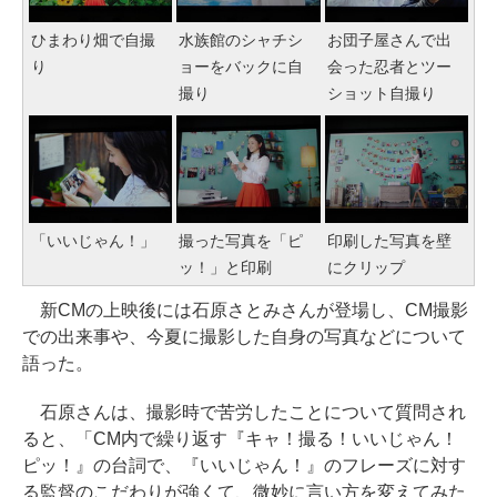
ひまわり畑で自撮
水族館のシャチシ
お団子屋さんで出
り
ョーをバックに自
会った忍者とツー
撮り
ショット自撮り
「いいじゃん！」
撮った写真を「ピ
印刷した写真を壁
ッ！」と印刷
にクリップ
新CMの上映後には石原さとみさんが登場し、CM撮影
での出来事や、今夏に撮影した自身の写真などについて
語った。
石原さんは、撮影時で苦労したことについて質問され
ると、「CM内で繰り返す『キャ！撮る！いいじゃん！
ピッ！』の台詞で、『いいじゃん！』のフレーズに対す
る監督のこだわりが強くて、微妙に言い方を変えてみた