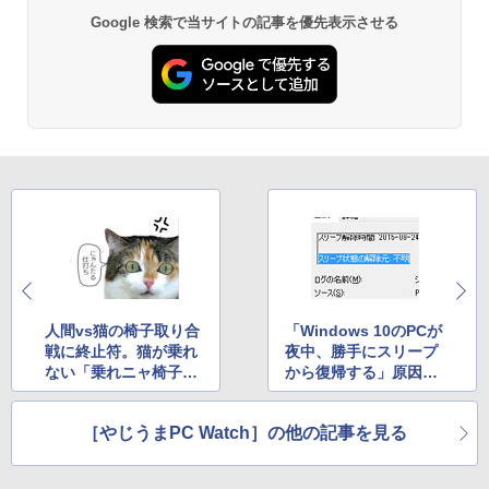
ET ラベルレス ×8本
￥4,990
Google 検索で当サイトの記事を優先表示させる
￥250
￥832
￥1,001
条解刑事訴訟法 第5版増補版 (条解シリー
3
ズ)
Anker Soundcore Liberty 5 ミッドナイトブ
On My Road (Stadium ver.)
HUNTER×HUNTER モノクロ版 39 (ジャンプ
ラック
コミックスDIGITAL)
by Amazon 天然水ラベルレス 2L×9本
￥22,642
￥250
￥14,990
￥572
￥1,117
J32 地球の歩き方 川崎市 （地球の歩
4
【2026年アップグレード版】AOKIMI ワイヤ
BUGS LIFE
スーパーの裏でヤニ吸うふたり 9巻 (デジタル
き方J） [ 地球の歩き方編集室 ]
レスイヤホン bluetooth イヤホン V12 小型
版ビッグガンガンコミックス)
コカ・コーラ やかんの麦茶 from 爽健美茶 ラ
軽量 ブルートゥースHi-Fi 最大36時間再生 ぶ
ベルレス 650mlPET×24本
￥250
￥2,310
るーとゅーす コードレス ENCノイズキャン
￥810
セリング 自動ペアリング Type-C充電 マイク
人間vs猫の椅子取り合
「Windows 10のPCが
￥1,653
付き 防水 タッチ式音量調整 スポーツ/通勤/通
戦に終止符。猫が乗れ
夜中、勝手にスリープ
学/WEB会議(ホワイト)
ない「乗れニャ椅子」
から復帰する」原因と
On My Road (Stadium ver.)
ONE PIECE モノクロ版 115 (ジャンプコミッ
パックンの森のお金塾こども投資セット
発売
対策
5
￥1,964
クスDIGITAL)
[ パトリック・ハーラン ]
by Amazon 炭酸水 ラベルレス 500ml ×24本
強炭酸水 ペットボトル 500ミリリットル (Sm
￥250
［やじうまPC Watch］の他の記事を見る
art Basic)
￥594
￥3,300
Xiaomi シャオミ REDMI Buds 8 Lite ワイヤ
レスイヤホン Bluetooth 5.4 ノイズキャンセ
￥1,625