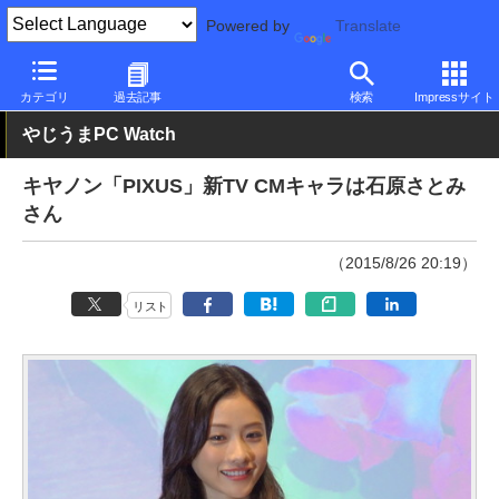
Powered by
Translate
PC Watch
半導体/周辺機器
インクジェットプリンタ/複合機
キ
カテゴリ
過去記事
検索
Impressサイト
やじうまPC Watch
キヤノン「PIXUS」新TV CMキャラは石原さとみ
さん
（2015/8/26 20:19）
リスト