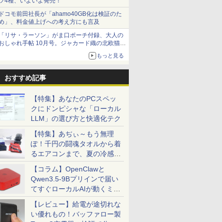
ツ4種、いよいよ発売！
ドコモ前田社長が「ahamo40GB化は検証のた
め」、料金値上げへの考え方にも言及
「リサ・ラーソン」がま口ポーチ付録、大人の
おしゃれ手帖 10月号。ジャカード織の北欧猫デ
ザイン
もっと見る
おすすめ記事
【特集】あなたのPCスペッ
クにドンピシャな「ローカル
LLM」の選び方と快適化テク
【特集】あぢぃ～もう無理
ぽ！千円の闘魂タオルから着
るエアコンまで、夏の冷感グ
ッズ一挙紹介
【コラム】OpenClawと
Qwen3.5-9Bプリインで届い
てすぐローカルAIが動くミニ
PC「SER9 Pro」
【レビュー】給電が途切れな
い優れもの！バッファロー製