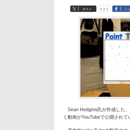
ポスト
リスト
シ
Sean Hodgins氏が作成
く動画がYouTubeで公開され