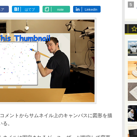
ェア
はてブ
note
LinkedIn
した、コメントからサムネイル上のキャンバスに図形を描
ている。