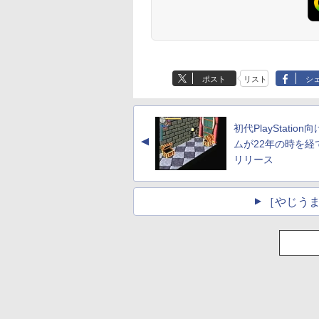
界に転生していた
レイ モニター 収納ケース付
（21） 【電子書籍】[
コン デスクトップパソ
Minifire モニター24インチ
脱した俺は、元教え子
ト100％還元のチャ
（14） 【電子書籍】
ー 24.5インチ
25HSM)
です（32） 【電子
2.5K 2560×1600 16:10
山本やみー ]
コン Windows
IPS 内蔵スピーカーディスプ
たちと迷宮深部を目指
ス】GMKtec ミニpc
あるくひと ]
180Hz 180hz
】[ 内々けやき ]
WQXGA 非光沢IPSパネル
11【Office付】
レイ100Hz FHD 1080P VGA
す。（13） 【電子書
G3 Pro Intel Core i3
ーレス 24.5型 
2
￥20,940
￥792
￥24,800
￥10,980
￥792
￥66,248
￥792
￥11,980
100%sRGB広色域 HDR
【Windows 11 Pro
ブルーライト軽減 フリッカ
籍】[ ユーリ ]
10110U 16GB DDR4
ライトカット 
Anker Soundcore
BRUCE WAYNE feat.
【Amazon.co.jp限
薬屋のひとりごと 17
Anker Soundcore
BRUCE WAYNE feat
by Amazon 天然水
異世界居酒屋「の
FreeSync 自立無段階スタン
64Bit搭載】DELL
ーフリー VESA対応 フレー
64GBまで増設 512G
HDMI Adapti
P40i オフホワイト
Flo Milli, ATL Jacob
定】 い・ろ・は・す
巻 (デジタル版ビッグ
P31i ブラック
Flo Milli, ATL Jacob
ラベルレス 500ml
ぶ」(22) (角川コミッ
ド VESA対応 給電 映像伝送
Optiplexシリーズ
ムレス HDMI1.4／DP／VGA
SSD M.2 2242 最大8
ク MAXZEN MG
[Explicit]
2L PET ラベルレス
ガンガンコミックス)
[Explicit]
×24本 富士山の天然
クス・エース)
超薄型 軽量725g スピーカー
Core i5搭載/4G/新品
コントラスト1000:1 チルト
Windows11 Pro min
クスゼン
￥7,990
￥5,990
ポスト
リスト
シ
×8本
水 バナジウム含有 
内蔵 Type-C単一接続 パスス
SSD 120GB/DVD-
調節可 ビジネス用 【送料無
pc 4.1GHz WIFI6
￥250
￥1,112
￥770
￥250
￥1,380
￥832
ミネラルウォーター
ルー充電 収納ケース付 サブ
ROM/送料無料【オプ
料】pcモニター (ケーブル
BT5.2 小型PC VES
ペットボトル 静岡県
モニター
ション色々有】
付）
応 ミニパソコン 2画
産 500ミリリットル
高性能 みにpc nucb
初代PlayStation
(Smart Basic)
省エネ デスクトップ
▲
ムが22年の時を経
PC
リリース
［やじうま