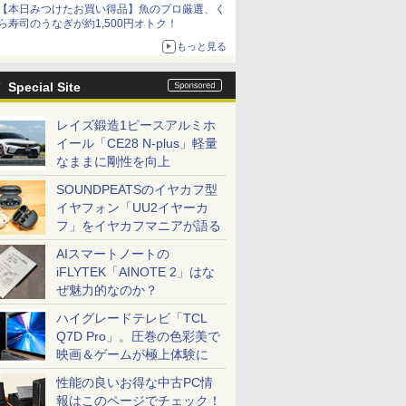
【本日みつけたお買い得品】魚のプロ厳選、く
ら寿司のうなぎが約1,500円オトク！
もっと見る
Special Site
レイズ鍛造1ピースアルミホ
イール「CE28 N-plus」軽量
なままに剛性を向上
SOUNDPEATSのイヤカフ型
イヤフォン「UU2イヤーカ
フ」をイヤカフマニアが語る
AIスマートノートの
iFLYTEK「AINOTE 2」はな
ぜ魅力的なのか？
ハイグレードテレビ「TCL
Q7D Pro」。圧巻の色彩美で
映画＆ゲームが極上体験に
性能の良いお得な中古PC情
報はこのページでチェック！