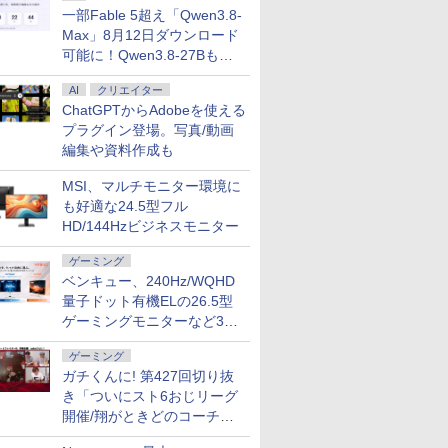
一部Fable 5超え「Qwen3.8-
Max」8月12日ダウンロード
可能に！Qwen3.8-27Bも順
次
AI
クリエイター
ChatGPTからAdobeを使える
プラグイン登場。写真/動画
編集や資料作成も
MSI、マルチモニター環境に
も好適な24.5型フル
HD/144Hzビジネスモニター
ゲーミング
ベンキュー、240Hz/WQHD
量子ドット有機ELの26.5型
ゲーミングモニターなど3機
種
ゲーミング
ガチくんに! 第427回切り抜
き「ついにスト6おじリーグ
開催/翔がときどのコーチ就
任など」
7