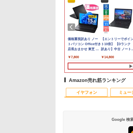
8/19(水)まで】特別モデル Surface
価格重視訳あり ノー
【エントリーでポイ
インチ・ウイルスバスター EP2-31880+ウイル
トパソコン Office付き
ト10倍】 【Dランク
ンダード【3年版】 プラチナ
店長おまかせ 東芝 富
訳あり】中古 ノート
士通 NEC DELL HP等
ソコン Lenovo
￥7,800
￥14,800
Celeron 初めてパソコ
ThinkPad X390 第8
ンを使う方や初心者向
代 Core i5 8265U メ
け メモリ4GB
リ8GB SSD 256GB
HDD320GBまたは
PCIe Win11 Pro 13.3
SSD128GB
インチ フルHD WWA
Amazon売れ筋ランキング
Windows11/10 OS選
LTE Webカメラ 指紋
4
10
1
1
1
2
2
2
択可 WiFi オフィス付
認証 顔認証 レノボ
イヤフォン
ミュー
き ノートPC 1ヶ月保
証 中古パソコン 中古
ノートパソコン【中
古】
Google
プロ 23.8 モ
わからないけれど
16インチ モバイル ディスプ
ギルティサークル
ポイント10倍 中古パソ
【P最大31.5%還元！】
Aランクパーティを離
【エントリーでポイ
異世界ウォーキング
ゲーミングモニ