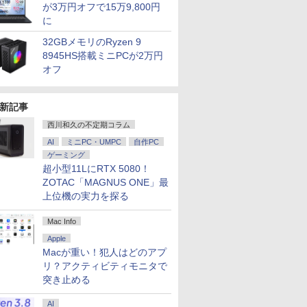
が3万円オフで15万9,800円
に
32GBメモリのRyzen 9
8945HS搭載ミニPCが2万円
オフ
新記事
西川和久の不定期コラム
AI
ミニPC・UMPC
自作PC
ゲーミング
超小型11LにRTX 5080！
ZOTAC「MAGNUS ONE」最
上位機の実力を探る
Mac Info
Apple
Macが重い！犯人はどのアプ
リ？アクティビティモニタで
突き止める
AI