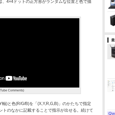
は、4×4ドットの正方形がランダムな位置と色で描
最
YouTube Comments)
と色(R/G/B)を「(X,Y,R,G,B)」のかたちで指定
メントのなかに記載することで指示が出せる。続けて