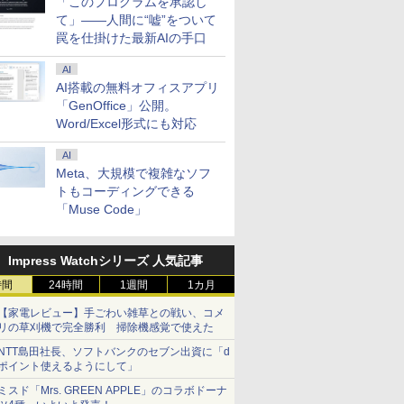
「このプログラムを承認し
モニター24インチ
 異聞 ～
厳しい世界です【共和
ー 24.5インチ 24インチ
(22) 【電子書籍】[ 蝉
ニター -
異世界に転生していた
レイ モニター 
（21） 【
て」――人間に“嘘”をついて
ピーカーディスプ
トリニテ
国編】 02 【電子書
180Hz 180hz FHD フリッカ
川 夏哉 ]
E2425HSM(E2425HSM)
ようです（32） 【電子
2.5K 2560×1600 
山本やみー 
D 1080P VGA
セット （シ
籍】[ 三嶋 与夢 ]
ーレス 24.5型 FullHD ブルー
書籍】[ 内々けやき ]
WQXGA 非光沢
罠を仕掛けた最新AIの手口
￥924
￥11,980
￥924
￥14,478
￥792
￥20,940
￥792
軽減 フリッカ
 戸野 タ
ライトカット ノングレア
100%sRGB広色
SA対応 フレー
HDMI Adaptive-Sync ブラッ
FreeSync 自
AI
.4／DP／VGA
ク MAXZEN MGM25IC03 マ
ド VESA対応 
AI搭載の無料オフィスアプリ
00:1 チルト
クスゼン
超薄型 軽量725
「GenOffice」公開。
ス用 【送料無
内蔵 Type-C単
Word/Excel形式にも対応
ー (ケーブル
ルー充電 収納ケ
モニター
AI
Meta、大規模で複雑なソフ
トもコーディングできる
「Muse Code」
Impress Watchシリーズ 人気記事
時間
24時間
1週間
1カ月
【家電レビュー】手ごわい雑草との戦い、コメ
リの草刈機で完全勝利 掃除機感覚で使えた
NTT島田社長、ソフトバンクのセブン出資に「d
ポイント使えるようにして」
ミスド「Mrs. GREEN APPLE」のコラボドーナ