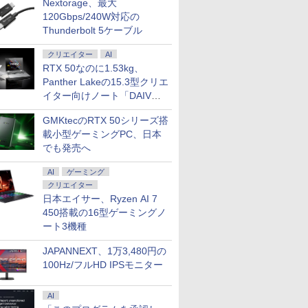
Nextorage、最大
120Gbps/240W対応の
Thunderbolt 5ケーブル
クリエイター
AI
RTX 50なのに1.53kg、
Panther Lakeの15.3型クリエ
.6インチ HP ProBook 450 G9 /
マイクロソフト 【8/19(水)まで】特別モデル Su
イター向けノート「DAIV
 10コア 卓越性能 第12世代Core i5-1235u/ メ
Laptop 13 インチ・ウイルスバスター EP2-31
Z5」
8GB]選択可 爆速NVMe式SSD[ 256GB
スバスター スタンダード【3年版】 プラチナ
GMKtecのRTX 50シリーズ搭
/ カメラ/ 無線Wi-Fi6/ Office付き/
￥153,780
載小型ゲーミングPC、日本
古ノートパソコン 中古パソコン 中古PC】税込
でも発売へ
日発送
AI
ゲーミング
クリエイター
日本エイサー、Ryzen AI 7
7
2
8
3
9
4
10
450搭載の16型ゲーミングノ
ート3機種
JAPANNEXT、1万3,480円の
100Hz/フルHD IPSモニター
AI
5%還元！】
生したらス
乙女ゲー世界はモブに
ゲーミングモニター モニタ
異世界居酒屋「のぶ」
DELL デル デル プロ 23.8 モ
よくわからないけれど
16インチ モバイ
ギルティサ