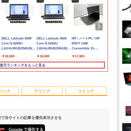
ン
DELL Latitude 5590
DELL Latitude 3500
HP / ノートPC / HP
良品 フルHD 15
Core i5 8250U
Core i5 8265U
ENVY x360
Windows11/
パ
1.6GHz/8GB/256GB(SSD)/15.6W/FWXGA(1366x768)/Win11
1.6GHz/8GB/256GB(SSD)/15.6W/FWXGA(1366x768)/Win11
Convertible 15-
モリー[16GB 
画面シミあり【中古】
画面キズあり【中古】
cp0xxx / AMD Ryzen
512GB ]選択可
￥16,500
￥16,500
￥17,963
￥50,990
世
【20260709】
【20260611】
5 / グラフィックボー
Win11【中
モ
ド Advanced Micro
送料無料 即
楽天ランキングをもっと見る
Devices, Inc.
[AMD/ATI] Raven
N
Ridge [Radeon Vega
Series / Radeon Vega
3
3
3
4
4
4
5
5
1
6
Mobile Series] 1GB /
ジック
ドリンク
コミック
メモリ 8GB【中古
品】
 検索で当サイトの記事を優先表示させる
ン
ター モニタ
[VETESA正規販売店]
【漫画全巻セット】
DELL デル デル プロ 23.8 モ
GMKtec GMK-K8
【中古】DRAGON
16インチ モバイル ディスプ
デスクトップPC
[9月上旬より発送予定]
【P最大31.
【全巻】 転