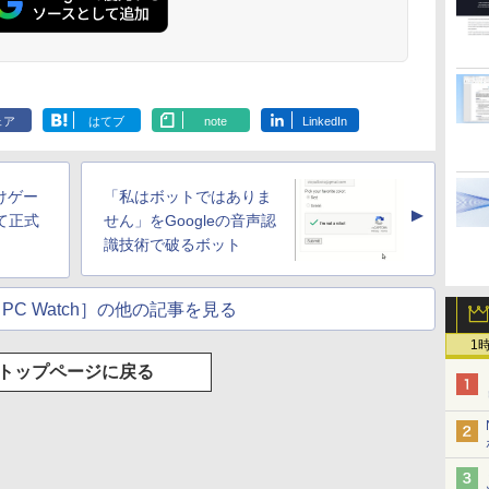
ン
[
 24インチ
デスクトップパソコン
【中古】遊戯王［文庫
ニター -
PLUS-32/1T-
BALL（ドラゴンボー
レイ モニター 収納ケース付
Ryzen7 5700G メモリ
[新品]ちいかわ なんか
Minifire 
ライムだった件
 FHD フリッカ
PC 一体型 新品
版］ ＜1〜22巻完結＞
E2425HSM(E2425HSM)
W11Pro(8845HS)
ル） （完全版） 全34
2.5K 2560×1600 16:10
16GB SSD1TB B550
小さくてかわいいやつ
IPS 内蔵ス
魔国暮らしの
FullHD ブルー
Windows11 27型 Core
高橋和希
巻完結（ジャンプコミ
WQXGA 非光沢IPSパネル
グラボなし
(1-8巻 最新刊) 全巻セ
レイ100Hz FH
ィ～ 1-14巻
￥69,800
￥9,030
￥14,478
￥124,800
￥9,653
￥20,940
￥148,700
￥9,900
￥10,980
￥10,912
ノングレア
i7 第4世代 Office付き
ックスデラックス）
100%sRGB広色域 HDR
ット [入荷予約]
ブルーライト
リウスKC） [
.
Anker Soundcore
On My Road
by Amazon 炭酸水
ONE PIECE モノクロ
【2026年アップグレ
On My Road
by Amazon 天然水
HUNTER×HUNTER
Xiaomi シャオミ
BUGS LIFE
コカ・コーラ やかんの
スーパーの裏でヤニ吸
B
ve-Sync ブラッ
メモリ16GB
（コミック） 全巻セッ
FreeSync 自立無段階スタン
ーフリー VE
エ ]
Liberty 5 ミッドナイ
(Stadium ver.)
ラベルレス 500ml
版 115 (ジャンプコミ
ード版】AOKIMI ワ
(Stadium ver.)
ラベルレス 2L×9本
モノクロ版 39 (ジャ
REDMI Buds 8 Lite ワ
麦茶 from 爽健美茶 ラ
うふたり 9巻 (デジタル
TB
M25IC03 マ
SSD512GB 初期設定済
ト
ド VESA対応 給電 映像伝送
ムレス HDMI1
￥250
トブラック
×24本 強炭酸水 ペッ
ックスDIGITAL)
イヤレスイヤホン
ンプコミックス
イヤレスイヤホン
ベルレス
版ビッグガンガンコミ
i
ホワイト ブラック
超薄型 軽量725g スピーカー
コントラスト10
￥250
￥250
￥1,117
ェア
はてブ
note
LinkedIn
水
トボトル 500ミリリ
bluetooth イヤホン
DIGITAL)
Bluetooth 5.4 ノイズ
650mlPET×24本
ックス)
内蔵 Type-C単一接続 パスス
調節可 ビジネ
￥14,990
￥1,625
￥594
￥1,964
￥572
￥2,980
￥2,009
￥810
ットル (Smart
V12 小型軽量 ブルー
キャンセリング ANC
A対
ルー充電 収納ケース付 サブ
料】pcモニタ
Basic)
トゥースHi-Fi 最大
36時間再生
面
モニター
付）
36時間再生 ぶるーと
ox
向けゲー
「私はボットではありま
ゅーす コードレス
▲
ENCノイズキャンセ
て正式
せん」をGoogleの音声認
リング 自動ペアリン
識技術で破るボット
グ Type-C充電 マイ
ク付き 防水 タッチ式
音量調整 スポーツ/通
PC Watch］の他の記事を見る
勤/通学/WEB会議(ホ
ワイト)
1
トップページに戻る