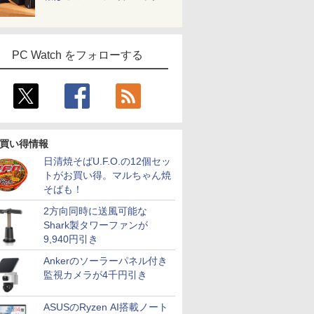
PC Watch をフォローする
買い得情報
日清焼そばU.F.O.の12個セッ
トがお買い得。マルちゃん焼
そばも！
2方向同時に送風可能な
Shark製タワーファンが
9,940円引き
Ankerのソーラーパネル付き
監視カメラが4千円引き
ASUSのRyzen AI搭載ノート