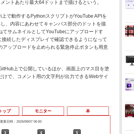
コメントあたり最大64ドットまで描けるという。
i上で動作するPythonスクリプトがYouTube APIを
得し、内容にあわせてキャンバス部分のドットを描
てサムネイルとしてYouTubeにアップロードす
y Piに接続したディスプレイで確認できるようになって
のアップロードを止められる緊急停止ボタンも用意
GitHub上で公開しているほか、画面上のマス目を塗
だけで、コメント用の文字列が出力できるWebサイ
トップ
モニター
本
更新日時：2026/08/07 06:00
3
4
5
6