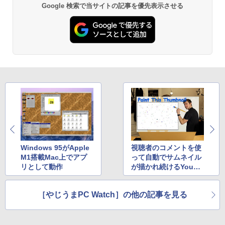
D / typeC / Bluetooth / HDMI / VGA / M
晶ディスプレイ 5年間フル保証 ブラック
Google 検索で当サイトの記事を優先表示させる
BRUCE WAYNE feat. Flo Milli, ATL Jacob
【Amazon.co.jp限定】 い・ろ・は・す 2L P
薬屋のひとりごと 17巻 (デジタル版ビッグガ
S-office搭載
単品購入のみ可（同一商品であれば複数
[Explicit]
ET ラベルレス ×8本
ンガンコミックス)
購入可） クレジットカード決済 代金引換
決済のみ
￥11,900
￥250
￥1,112
￥770
￥11,480
BRUCE WAYNE feat. Flo Milli, ATL Jacob
by Amazon 天然水 ラベルレス 500ml ×24本
異世界居酒屋「のぶ」(22) (角川コミックス・
[Explicit]
富士山の天然水 バナジウム含有 水 ミネラル
エース)
ウォーター ペットボトル 静岡県産 500ミリリ
ットル (Smart Basic)
￥250
￥832
￥1,380
On My Road (Stadium ver.)
ONE PIECE モノクロ版 115 (ジャンプコミッ
クスDIGITAL)
by Amazon 炭酸水 ラベルレス 500ml ×24本
Windows 95がApple
視聴者のコメントを使
強炭酸水 ペットボトル 500ミリリットル (Sm
￥250
M1搭載Mac上でアプ
って自動でサムネイル
art Basic)
￥594
リとして動作
が描かれ続けるYouTu
be動画
￥1,625
［やじうまPC Watch］の他の記事を見る
On My Road (Stadium ver.)
HUNTER×HUNTER モノクロ版 39 (ジャンプ
コミックスDIGITAL)
by Amazon 天然水ラベルレス 2L×9本
￥250