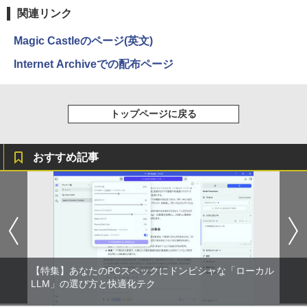
￥572
￥1,117
関連リンク
Magic Castleのページ(英文)
BUGS LIFE
スーパーの裏でヤニ吸うふたり 9巻 (デジタル
版ビッグガンガンコミックス)
Internet Archiveでの配布ページ
コカ・コーラ やかんの麦茶 from 爽健美茶 ラ
ベルレス 650mlPET×24本
￥250
￥810
￥2,009
トップページに戻る
おすすめ記事
【特集】あなたのPCスペックにドンピシャな「ローカル
LLM」の選び方と快適化テク