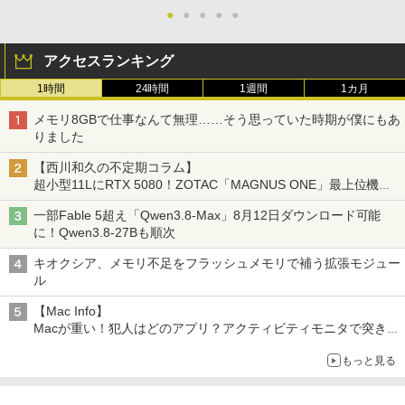
●
●
●
●
●
アクセスランキング
1時間
24時間
1週間
1カ月
メモリ8GBで仕事なんて無理……そう思っていた時期が僕にもあ
りました
【西川和久の不定期コラム】
超小型11LにRTX 5080！ZOTAC「MAGNUS ONE」最上位機の
実力を探る
一部Fable 5超え「Qwen3.8-Max」8月12日ダウンロード可能
に！Qwen3.8-27Bも順次
キオクシア、メモリ不足をフラッシュメモリで補う拡張モジュー
ル
【Mac Info】
Macが重い！犯人はどのアプリ？アクティビティモニタで突き止
める
もっと見る