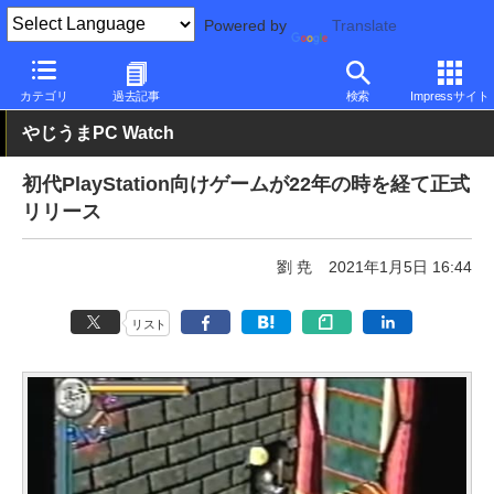
Powered by
Translate
PC Watch
ソフトウェア/アプリ
他ソフト/アプリ
新バージョン
カテゴリ
過去記事
検索
Impressサイト
やじうまPC Watch
初代PlayStation向けゲームが22年の時を経て正式
リリース
劉 尭
2021年1月5日 16:44
リスト