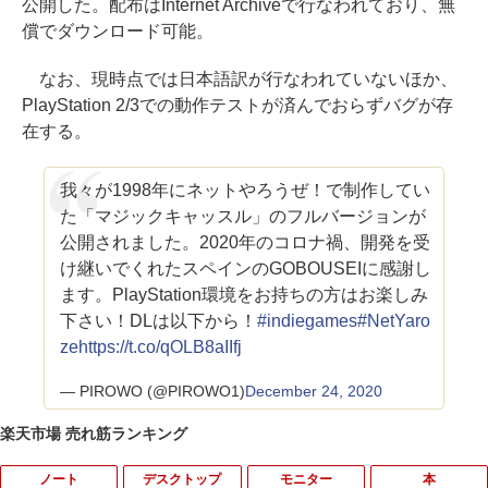
公開した。配布はInternet Archiveで行なわれており、無
償でダウンロード可能。
なお、現時点では日本語訳が行なわれていないほか、
PlayStation 2/3での動作テストが済んでおらずバグが存
在する。
我々が1998年にネットやろうぜ！で制作してい
た「マジックキャッスル」のフルバージョンが
公開されました。2020年のコロナ禍、開発を受
け継いでくれたスペインのGOBOUSEIに感謝し
ます。PlayStation環境をお持ちの方はお楽しみ
下さい！DLは以下から！
#indiegames
#NetYaro
ze
https://t.co/qOLB8aIIfj
— PIROWO (@PIROWO1)
December 24, 2020
楽天市場 売れ筋ランキング
ノート
デスクトップ
モニター
本