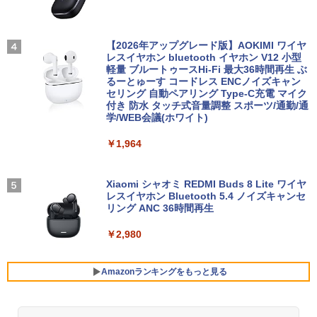
ル済※この商品はレンタルです。販売品
【楽天1位!1,600円OFFクーポン 8/4 20:
3
ではありません。ご了承下さい。
00-8/11 01:59】Xiaomi Monitor A24i 20
26 ディスプレイ 1080P 23.8インチ 144
Hzリフレッシュレート sRGB99% 1670
【2026年アップグレード版】AOKIMI ワイヤ
￥7,700
万色 300nits ΔE＜1 低ブルーライト 大
レスイヤホン bluetooth イヤホン V12 小型
画面 TÜV認証 目にやさしい 調整可能な
軽量 ブルートゥースHi-Fi 最大36時間再生 ぶ
あかね噺 23 【電子書籍】[ 末永裕樹 ]
4
スタンド VESA
るーとゅーす コードレス ENCノイズキャン
セリング 自動ペアリング Type-C充電 マイク
￥572
価格重視訳あり ノートパソコン Office付
4
付き 防水 タッチ式音量調整 スポーツ/通勤/通
￥12,580
き 店長おまかせ 東芝 富士通 NEC DELL
学/WEB会議(ホワイト)
HP等 Celeron 初めてパソコンを使う方
や初心者向け メモリ4GB HDD320GBま
￥1,964
たはSSD128GB Windows11/10 OS選択
可 WiFi オフィス付き ノートPC 1ヶ月保
モニター 23.8インチ 144Hz FHD pcモニ
4
証 中古パソコン 中古ノートパソコン【中
ター フリッカーレス FullHD ブルーライ
ゼンリン電子住宅地図 デジタウン 愛知県
5
古】
トカット ノングレア ディスプレイ HDMI
蒲郡市 202501 232140Z0U
Xiaomi シャオミ REDMI Buds 8 Lite ワイヤ
144hz pcモニター Adaptive-Sync ブラ
レスイヤホン Bluetooth 5.4 ノイズキャンセ
ック MAXZEN MJM24IC01 MJM24IC02-
リング ANC 36時間再生
￥7,800
￥25,740
F144 マクスゼン
￥2,980
￥10,980
【中古】 （訳あり商品・バッテリー消
5
耗・モニタームラあり・本体キズあり・
Amazonランキングをもっと見る
激安ご奉仕）ノートパソコン / DELL Lat
itude 3500 / 第8世代Corei3 / SSD256G
PHILIPS フィリップス 24E2N2100/11 IP
5
B / メモリー8GB / Windows11 / USB / S
Sパネル採用 フルHD対応23.8型ワイド液