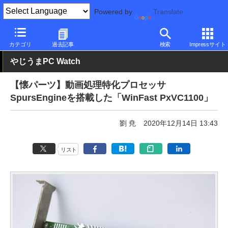
Powered by
Translate
PC Watch
半導体/周辺機器
自作PCパーツ
拡張カード
カテゴリ
過去記事
検索
Impressサイト
やじうまPC Watch
【懐パーツ】動画処理特化プロセッサ
SpursEngineを搭載した「WinFast PxVC1100」
劉 尭
2020年12月14日 13:43
リスト