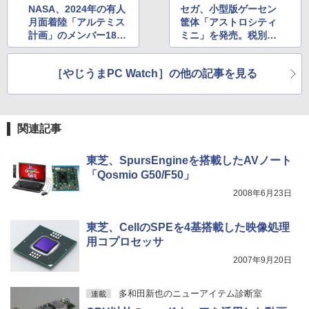
NASA、2024年の有人
セガ、小型版ゲーセン
強炭酸水 ペットボトル 500ミリリットル (Sm
art Basic)
月面着陸「アルテミス
筐体「アストロシティ
￥572
計画」のメンバー18名
ミニ」を発売。税別1
￥1,625
を選出
万2,800円
スーパーの裏でヤニ吸うふたり 9巻 (デジタル
［やじうまPC Watch］の他の記事を見る
版ビッグガンガンコミックス)
コカ・コーラ やかんの麦茶 from 爽健美茶 ラ
ベルレス 650mlPET×24本
￥810
￥2,009
関連記事
東芝、SpursEngineを搭載したAVノート
「Qosmio G50/F50」
2008年6月23日
東芝、CellのSPEを4基搭載した映像処理
用コプロセッサ
2007年9月20日
多和田新也のニューアイテム診断室
連載