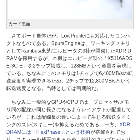
カード裏面
さてボード自体だが、LowProfileにも対応したコンパ
クトなものである。SpursEngineは、ワーキングメモリ
としてRambus/東芝/エルピーダの3社が開発したXDR D
RAMを採用するが、本機はエルピーダ製の「X5116ADS
E-3C-E」を2チップ搭載し、128MBという容量を実現し
ている。ちなみにこのメモリは1チップで6,400MB/sの転
送速度を実現できるため、2チップで12,800MB/sという
転送速度となる。当時としては画期的だ。
ちなみに一般的なGPUやCPUでは、プロセッサ/メモ
リ間の配線が同じ長さになるようレイアウトが配慮して
いるが、これは配線長の違いによって生じる転送タイミ
ングのズレ(スキュー)を抑えるためである。一方、
XDR
DRAMには「FlexPhase」という技術
が搭載されてお
り、スキューを補正できるため、設計のさいプロセッサ