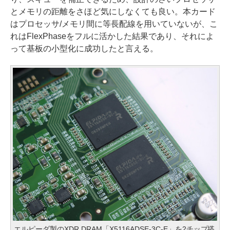
とメモリの距離をさほど気にしなくても良い。本カード
はプロセッサ/メモリ間に等長配線を用いていないが、こ
れはFlexPhaseをフルに活かした結果であり、それによ
って基板の小型化に成功したと言える。
エルピーダ製のXDR DRAM「X5116ADSE-3C-E」を2チップ搭