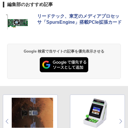
編集部のおすすめ記事
【Amazon.co.jp限定】 い・ろ・は・す 2L P
薬屋のひとりごと 17巻 (デジタル版ビッグガ
リードテック、東芝のメディアプロセッ
ET ラベルレス ×8本
ンガンコミックス)
サ「SpursEngine」搭載PCIe拡張カード
￥1,112
￥770
by Amazon 天然水 ラベルレス 500ml ×24本
異世界居酒屋「のぶ」(22) (角川コミックス・
Google 検索で当サイトの記事を優先表示させる
富士山の天然水 バナジウム含有 水 ミネラル
エース)
ウォーター ペットボトル 静岡県産 500ミリリ
ットル (Smart Basic)
￥832
￥1,380
ONE PIECE モノクロ版 115 (ジャンプコミッ
クスDIGITAL)
by Amazon 天然水ラベルレス 2L×9本
￥594
￥1,117
HUNTER×HUNTER モノクロ版 39 (ジャンプ
コミックスDIGITAL)
by Amazon 炭酸水 ラベルレス 500ml ×24本