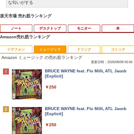
な匂いがする
楽天市場 売れ筋ランキング
ノート
デスクトップ
モニター
本
Amazon売れ筋ランキング
イヤフォン
ミュージック
ドリンク
コミック
数学 大学入試問題解答集 2026 国公立大
1
Amazon ミュージック の売れ筋ランキング
編
更新日時：2026/08/08 00:06
￥5,665
Anker Soundcore P40i オフホワイト
BRUCE WAYNE feat. Flo Milli, ATL Jacob
[Explicit]
￥7,990
￥250
町人Aは悪役令嬢をどうしても救いた
2
い〜どぶと空と氷の姫君〜 10【電子書
店共通特典イラスト付】 【電子書籍】[
Anker Soundcore P31i ホワイト
BRUCE WAYNE feat. Flo Milli, ATL Jacob
目黒三吉 ]
[Explicit]
￥5,990
￥726
￥250