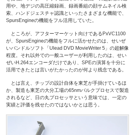
用や、地デジの高圧縮録画、録画番組の顔サムネイル検
索、ハンドジェスチャ認識といったさまざまな機能で、
SpursEngineの機能をフル活用していた。
ところが、アフターマーケット向けであるPxVC1100
が、SpursEngineの機能をフルに活かせたのは、せいぜ
いバンドルソフト「Ulead DVD MovieWriter 5」の超解像
程度。それ以外での一般ユーザーが利用したのは、せい
ぜいH.264エンコーダだけであり、SPEの演算を十分に
活用できたとは言いがたかったのが何より残念である。
とは言え、チップの設計自体を東芝が手掛けているほ
か、製造も東芝の大分工場の65nmバルクプロセスで製造
されるなど、日の丸プロセッサという意味では、一定の
実績と評価を残せたのではないかとは思う。