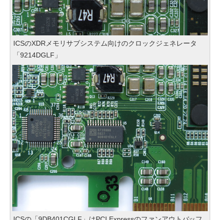
ICSのXDRメモリサブシステム向けのクロックジェネレータ
「9214DGLF」
ICSの「9DB401CGLF」はPCI Expressのファンアウトバッフ