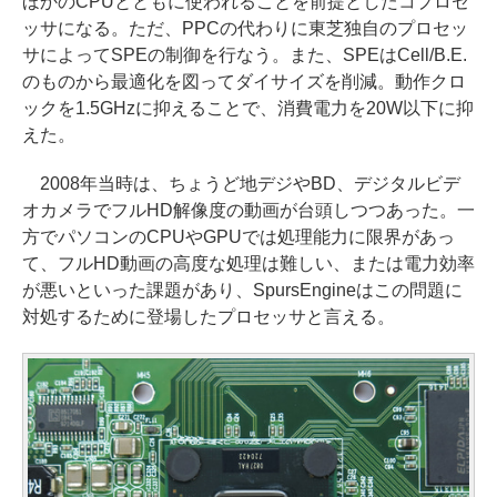
ほかのCPUとともに使われることを前提としたコプロセ
ッサになる。ただ、PPCの代わりに東芝独自のプロセッ
サによってSPEの制御を行なう。また、SPEはCell/B.E.
のものから最適化を図ってダイサイズを削減。動作クロ
ックを1.5GHzに抑えることで、消費電力を20W以下に抑
えた。
2008年当時は、ちょうど地デジやBD、デジタルビデ
オカメラでフルHD解像度の動画が台頭しつつあった。一
方でパソコンのCPUやGPUでは処理能力に限界があっ
て、フルHD動画の高度な処理は難しい、または電力効率
が悪いといった課題があり、SpursEngineはこの問題に
対処するために登場したプロセッサと言える。