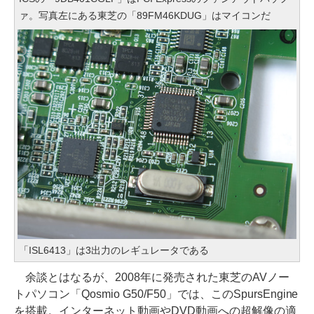
ァ。写真左にある東芝の「89FM46KDUG」はマイコンだ
「ISL6413」は3出力のレギュレータである
余談とはなるが、2008年に発売された東芝のAVノー
トパソコン「Qosmio G50/F50」では、このSpursEngine
を搭載。インターネット動画やDVD動画への超解像の適