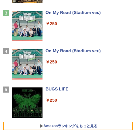
辺境の貧乏伯爵に嫁ぐことになったので
3
Anker Soundcore Liberty 5 ミッドナイトブ
On My Road (Stadium ver.)
領地改革に励みます〜the letter from Bo
ラック
ule〜 5【電子書店共通特典イラスト
￥250
付】 【電子書籍】[ 深山じお ]
￥14,990
￥726
【2026年アップグレード版】AOKIMI ワイヤ
On My Road (Stadium ver.)
レスイヤホン bluetooth イヤホン V12 小型
楽譜 吹奏楽J−POP 好きすぎて滅！〔Gra
4
軽量 ブルートゥースHi-Fi 最大36時間再生 ぶ
￥250
de 3〕／M！LK【沖縄・離島以外送料無
るーとゅーす コードレス ENCノイズキャン
料】
セリング 自動ペアリング Type-C充電 マイク
付き 防水 タッチ式音量調整 スポーツ/通勤/通
￥5,940
学/WEB会議 6.0(オフホワイト)
BUGS LIFE
￥2,599
￥250
ふかふかダンジョン攻略記〜俺の異世界
5
転生冒険譚〜/ 20 【電子書籍】[ KAKER
Xiaomi シャオミ REDMI Buds 8 Lite ワイヤ
U ]
レスイヤホン Bluetooth 5.4 ノイズキャンセ
リング ANC 36時間再生
￥792
Amazonランキングをもっと見る
￥3,480