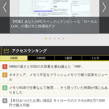
【特集】あなたのPCスペックにドンピシャな「ローカル
LLM」の選び方と快適化テク
●
●
●
●
●
アクセスランキング
1時間
24時間
1週間
1カ月
HBMの速さとSSDの大容量を兼ね備えた「HBF」
キオクシア、メモリ不足をフラッシュメモリで補う拡張モジュー
ル
メモリ8GBで仕事なんて無理……そう思っていた時期が僕にもあ
りました
【本日みつけたお買い得品】モトローラのスマホが約1万7,000
円で購入可能