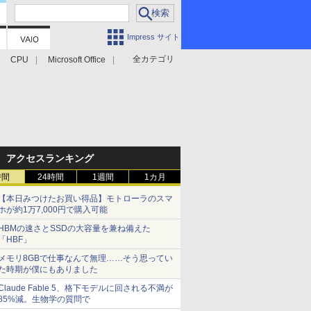
Impress サイト
全カテゴリ
CPU
Microsoft Office
アクセスランキング
時間
24時間
1週間
1カ月
【本日みつけたお買い得品】モトローラのスマ
ホが約1万7,000円で購入可能
HBMの速さとSSDの大容量を兼ね備えた
「HBF」
メモリ8GBで仕事なんて無理……そう思ってい
た時期が僕にもありました
Claude Fable 5、格下モデルに回される不満が
85%減。生物学の質問で