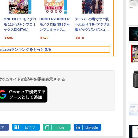
e
チ
ニ
ン】【タッチパネル
えならこれ!! Microsoft
21.45インチ ディスプ
モダニズム（第6巻）
超軽量 重さ約900gノ
All-in-One 24-
モニター 21.5インチ フ
ト 小冊子＆アクリルス
世代Core i7-10610Uノ
MINISFORUM AI M1
イド液晶 電子POP 取
ブック 2026年度版 [
｜MS Office 
microsoft 
OFFクーポン 8
いる「最初の
ド＆
0P
か
&WEBカメラ搭載】ノ
office付き デスクトッ
レイ PCモニター VESA
衛生と病院 [ 鈴木哲造 ]
ートパソコン HP
xa0150jp
ルhd 高画質 100Hz VA
タンド付き特装版 （ビ
ートパソコン 中古
Pro ミニPC、インテル
付金具付き ホワイト
一般社団法人日本施設
H&B 搭載｜
古 デスクト
20:00-8/11 0
作り方 [ 小原
モ
イ
を
ートパソコン 2in1 タブ
プパソコン 中古デスク
モニタ ノングレア フル
Dynabook 富士通 第
4YR08AA#ABJ SSD＆
ノングレア 非光沢 ス
ームコミックス） [ 和
Dynabook G83 超軽量
Core Ultra 5 125H /
GH-EP7F-WH
基準管理士協会 ]
トパソコン
ス 配線スッキ
Xiaomi Monit
￥24,800
￥29,800
￥9,980
￥19,800
￥25,600
￥39,640
￥9,999
￥11,000
￥27,600
￥75,999
￥10,970
￥22,000
￥29,800
￥85,999
￥12,580
￥2,200
選択
0
ュ
ジ
レットPC 13.3インチ
トップ 第8世代 メモリ
HD 75Hz ブルーライト
10世代Core i5/i7 アウ
HDD搭載 Core i5
ピーカー内蔵 3年保証
山 やま ]
約779g メモリ最大
Ultra 9 285H、
[GHEP7FWH]
Windows11 O
設定済み すぐ使え
2026 ディス
.
Anker Soundcore
On My Road
by Amazon 天然水
ONE PIECE モノクロ
【2026年アップグレ
On My Road
by Amazon 炭酸水
HUNTER×HUNTER
Xiaomi シャオミ
BUGS LIFE
コカ・コーラ やかんの
スーパーの裏でヤニ吸
選
プ
ニ
さ
SSD128GB メモリ8GB
8GB SSD256GB
軽減 パネル 178度 広角
トレット 最大メモリ
8400T Windows11
ディスプレイ パソコン
16GB 新品SSD1TB
32GB+512GB/1TB 、
｜テンキー D
HP ProOne 60
1080P 23.8
Liberty 5 ミッドナイ
(Stadium ver.)
ラベルレス 2L×9本
版 115 (ジャンプコミ
ード版】AOKIMI ワ
(Stadium ver.)
ラベルレス 500ml
モノクロ版 39 (ジャ
REDMI Buds 8 Lite ワ
麦茶 from 爽健美茶 ラ
うふたり 9巻 (デジタル
タ
Core i3 第8世代
HDD500GB
高解像度目に優しいフ
16GB SSD1TB 薄型軽
Home 液晶一体型 保証
モニター PCモニター
13.3インチ HDMI搭載
64GB+2TB / ベアボー
｜Core i5 第
21.5インチ
144Hzリフ
￥250
トブラック
ックスDIGITAL)
イヤレスイヤホン
×24本 強炭酸水 ペッ
ンプコミックス
イヤレスイヤホン
ベルレス
版ビッグガンガンコミ
学生
ー
Microsoft Office付き
Windows11 セット購
リッカーフリー (PS5確
量 13.3インチ Office付
付 [96185]
フルハイビジョン 21イ
WEBカメラ5GWIFI
ンキット、 2.5G/Wi-Fi
モリ 8GB SSD
プパソコン
ート sRGB99%
￥250
￥1,117
￥250
水
bluetooth イヤホン
トボトル 500ミリリ
DIGITAL)
Bluetooth 5.4 ノイズ
650mlPET×24本
ックス)
店長
ー
Windows11 東芝
入可能 単品 NEC デス
認済み/HDMI/VGA/3年
き 最新
ンチ 液晶モニター ア
Bluetooth内蔵 中古パ
7/Bluetooth 5.4、
｜店長厳選 Le
万色 300nits
￥14,990
￥594
￥1,964
￥1,625
￥572
￥2,980
￥2,009
￥810
V12 小型軽量 ブルー
ットル (Smart
キャンセリング ANC
ー
c
dynabook D83 ノート
クトップ PC パソコン
保証)
MicrosoftOffice2024
イリスオーヤマ DT-JF
ソコン
HDMI 2.1/DP
ThinkPad 15
ブルーライト
トゥースHi-Fi 最大
Basic)
36時間再生
ン
ハ
対
パソコン 中古 PC パソ
中古 おすすめ デスクト
可 Windows11ノート
* 安心延長保証対象
MicrosoftOffice2024
1.4/USB4×2、4画面出
Bluetooth W
TÜV認証 目
mazonランキングをもっと見る
36時間再生 ぶるーと
オ
D
コン 中古ノートPC 中
ップパソコン マイクロ
パソコン 中古パソコン
可 Windows11 送料無
力、Copilot対応AI PC
｜中古 パソコ
調整可能なス
ゅーす コードレス
プ
古ノート 最大
ソフトオフィス 2019
WIFI Bluetooth 中古
料 持ち運び便利
PC Word Exc
VESA
ENCノイズキャンセ
SSD512GB
PC
PC
リング 自動ペアリン
グ Type-C充電 マイ
ク付き 防水 タッチ式
 検索で当サイトの記事を優先表示させる
音量調整 スポーツ/通
勤/通学/WEB会議(ホ
ワイト)
ェア
はてブ
note
LinkedIn