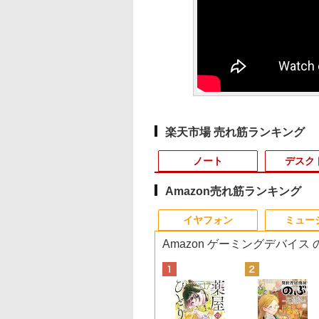
楽天市場 売れ筋ランキング
ノート
デスク
Amazon売れ筋ランキング
8
10
10
10
1
1
1
1
2
2
2
2
イヤフォン
ミュー
Amazon ゲーミングデバイス
ラン
fice搭載】【楽天1
イト・シリーズ！
ていた仲間達にダ
【公式・メーカー直販・送料無料】デ
「新入荷」ノートパソ
ASUS エイスース 液
角川まんが学習シリー
中古ノートパソコン
中古パソコン HP Z230
Yoothi 互換品 液晶
獣医腫瘍学テキスト 第
中古ノートパソコン 
【全品最大2500円O
＼500円OFFクーポ
世界の新富裕層はな