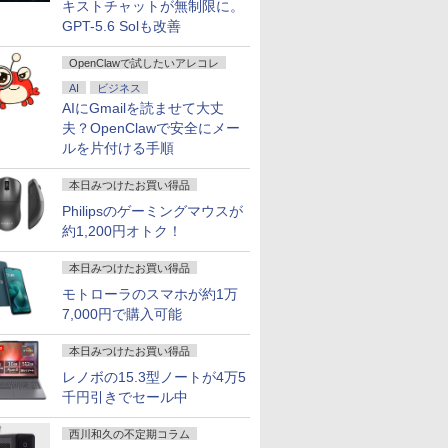
キストチャットが無制限に。
GPT-5.6 Solも改善
OpenClawで試したいアレコレ
AI
ビジネス
AIにGmailを読ませて大丈
夫？OpenClawで安全にメー
ルを片付ける手順
本日みつけたお買い得品
Philipsのゲーミングマウスが
約1,200円オトク！
本日みつけたお買い得品
モトローラのスマホが約1万
7,000円で購入可能
本日みつけたお買い得品
レノボの15.3型ノートが4万5
千円引きでセール中
西川和久の不定期コラム