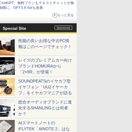
ChatGPT、無料プランもテキストチャットが無
制限に。GPT-5.6 Solも改善
もっと見る
Special Site
性能の良いお得な中古PC情
報はこのページでチェック！
レイズのプレミアムカー向け
ブランドHOMURAから
「2×9R」が登場！
SOUNDPEATSのイヤカフ型
イヤフォン「UU2イヤーカ
フ」をイヤカフマニアが語る
総合オーディオブランドに進
化するSHANLINGとは何者
か？
AIスマートノートの
iFLYTEK「AINOTE 2」はな