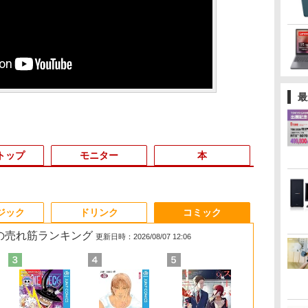
最
トップ
モニター
本
3
3
3
3
4
4
4
4
5
5
5
5
6
6
6
6
ジック
ドリンク
コミック
 の売れ筋ランキング
更新日時：2026/08/07 12:06
イ
FF
ン
ぜ
【1500円OFFクーポ
超得10％OFF｜買い替
★Gigastone モニター
コレクション・台湾の
2026新生活 13インチ
【中古】 HP Pavilion
【公式限定2年保証】
和山やま作品4冊セッ
本日10倍！高性能第10
【★20％クーポン】
グリーンハウス 7型ワ
施設基準パーフェクト
レビュー投稿 
最新マイクロソ
【楽天1位!1,6
世界の超富裕