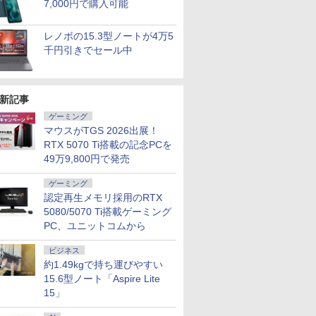
7,000円で購入可能
レノボの15.3型ノートが4万5
千円引きでセール中
新記事
ゲーミング
マウスがTGS 2026出展！
RTX 5070 Ti搭載の記念PCを
49万9,800円で発売
ゲーミング
認定再生メモリ採用のRTX
7
7
7
5080/5070 Ti搭載ゲーミング
7
8
8
8
9
9
9
8
10
10
10
PC、ユニットコムから
ビジネス
約1.49kgで持ち運びやすい
15.6型ノート「Aspire Lite
15」
5年保証
フトオフィス2024付き
00円
層がして
【ポイント5倍&1500
【リフレッシュレート
[新品]ブルーロック (1-
【エントリーでポイント10倍】 Aラン
ノートパソコン IRカメ
新発売 [1+1年保証] モニ
【3千円以上送料無料】
【Office搭載】【楽天1
ホワイト・シリーズ！
信じていた仲間達にダ
【公式・メーカー直販・送
「新入荷」
ASUS エ
角川まんが