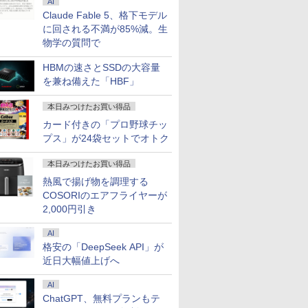
AI
2024
office付き 中古パソコン 中
/4
1億円」の
円OFFクーポン】【フ
100Hz】LG モニター
39巻 最新刊) 全巻セッ
ク 良品 HP Z4 G4 ワークステーション
ラ顔認証 Panasonic
ター 100Hz 21.5インチ
古川優香が本気で作っ
位！】ノートパソコン
モニター 白 21.5インチ
ンジョン奥地で殺され
スクトップパソコン offic
コン ThinkP
晶ディスプレ
ズ 日本の
中古ノー
ップパソコン 最新オフィ
1:59】
 正徳 ]
ルHD&WEBカメラ】
23.8インチ フルHD
ト
Claude Fable 5、格下モデル
Xeon W-2223 メモリ32GB NVMe SSD
Let's note CF-LV8 14
23.8インチ 27インチ pc
た!ショルダーバッグ
新品 第14世代CPU搭載
23.8インチ 100Hz
かけたがギフト『無限
HP OmniDesk M02-0000j
Gen2/Ge
Care [ 27
巻+別巻5
リ 一体型 第10世代 初期
or A24i
ノートパソコン 中古
IPS 液晶モニター ブル
512GB NVIDIA RTX A2000 GDDR6
型フルHD 8世代Core
モニター 1ms応答 パソ
Windows11 Office付
200Hz ゲーミングモニ
ガチャ』でレベル9999
Windows11 インテル Cor
能大容量 第
HD(1920×1
[ 山本 博文
に回される不満が85%減。生
￥29,800
￥11,440
￥22,836
￥121,000
￥24,200
￥11,999
￥5,489
￥33,800
￥12,799
￥792
￥143,900
￥33,800
￥15,800
￥23,760
ffice付
る Windows11 Pro
プレイ
パソコン 13.3インチ
ーライト低減 フリッカ
12GB Windows11 Pro 4コア
i5-8365U vPro(4コア/8
コン モニター
きノートパソコン 初心
ター【1ms応答 2mm
の仲間達を手に入れて
ッサー 16GB 1TB マウ
Corei5 1
ド ] VA2
物学の質問で
VD 搭載
0 G6 AiO Core i5 16GB
インチ
SSD1TB メモリ8GB
ーセーフ HDMI LGエ
win11pro 中古デスクトップパソコン
スレッド)
1920*1080 FHD ゲーミ
者向け 14.1型 15.6型
ベゼル】pcモニター
元パーティーメンバー
付き 1年保証 転送不可 (型
ーボード13.
7世代 メ
 中古 パソコン デスクトッ
レッシュレ
Core i5 第10世代
レクトロニクス PCモ
中古PC z4g4 中古ワークステーション
NVMeSSD256GB メモ
ングモニター 非光沢 VA
初期設定済 Webカメラ
1920*1080 FHD パソコ
と世界に復讐＆『ざま
番:B87KWPA)
解像度16G
HBMの速さとSSDの大容量
 256GB
 1670
Microsoft Office付き
ニター 24MS500-B
hp 中古パソコンwindows11
リ8GB Type-C
角度調整 VESA
zoom Intel Celeron
ン モニター 非光沢 チ
ぁ！』します！【電子
SSD256G
を兼ね備えた「HBF」
novo
 ΔE＜1 低
Windows11 富士通
24MS500B 新品 VESA
Thunderbolt3 HDMI
Freesync
Core i5 i7 メモリ
ルト VESA Freesync
書籍】
ラ/HDMI/5G
.6型
 大画面
Lifebook U9310
規格
Windows11 Office 送
pc/switch/ps4/ps5/xbox
6~32GB 新品SSD
スピーカー内蔵
Office搭
本日みつけたお買い得品
i-Fi 無線
にやさしい
office搭載 中古ノート
料無料 中古パソコン
スピーカー内蔵
128GB 2TB 大容量バ
kksmart 1+1年保証
コン 中古Wi
ン 中古
タンド
パソコン 安い ノート
ッテリー ビジネス 大
送料無料
カード付きの「プロ野球チッ
el
PC パソコン 軽量 薄型
学生 学生向け
プス」が24袋セットでオトク
本日みつけたお買い得品
熱風で揚げ物を調理する
COSORIのエアフライヤーが
2,000円引き
AI
格安の「DeepSeek API」が
近日大幅値上げへ
AI
ChatGPT、無料プランもテ