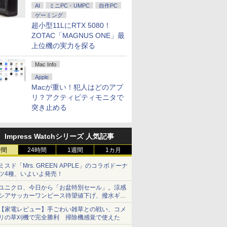
AI
ミニPC・UMPC
自作PC
ゲーミング
超小型11LにRTX 5080！
ZOTAC「MAGNUS ONE」最
上位機の実力を探る
Mac Info
Apple
Macが重い！犯人はどのアプ
リ？アクティビティモニタで
突き止める
Impress Watchシリーズ 人気記事
時間
24時間
1週間
1カ月
ミスド「Mrs. GREEN APPLE」のコラボドーナ
ツ4種、いよいよ発売！
ユニクロ、今日から「お盆特別セール」。涼感
シアサッカーワンピース待望値下げ、撥水ギア
ショーツは1990円に
【家電レビュー】手ごわい雑草との戦い、コメ
リの草刈機で完全勝利 掃除機感覚で使えた