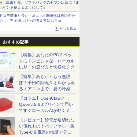
NTT島田社長、ソフトバンクのセブン出資に「d
ポイント使えるようにして」
ドコモ前田社長が「ahamo40GB化は検証のた
め」、料金値上げへの考え方にも言及
もっと見る
おすすめ記事
【特集】あなたのPCスペッ
クにドンピシャな「ローカル
LLM」の選び方と快適化テク
【特集】あぢぃ～もう無理
ぽ！千円の闘魂タオルから着
るエアコンまで、夏の冷感グ
ッズ一挙紹介
【コラム】OpenClawと
Qwen3.5-9Bプリインで届い
てすぐローカルAIが動くミニ
PC「SER9 Pro」
【レビュー】給電が途切れな
い優れもの！バッファロー製
Type-C充電器の検証で分か