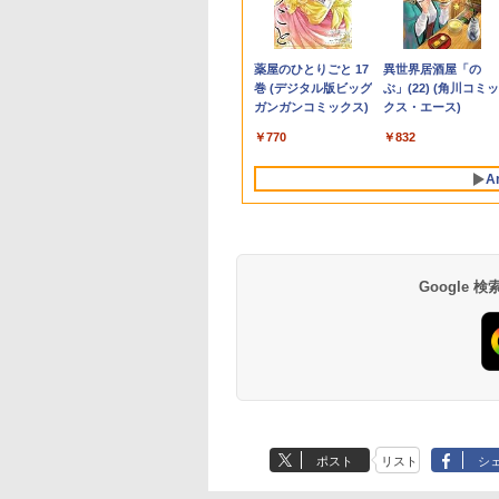
ョン
】ノートパソコン
ター 白 21.5インチ
ョン奥地で殺され
スクトップパソコン office付き 新品
コン ThinkPad L13
晶ディスプレイ Eye
ズ 日本の歴史 全16
Dell Latitude 5320 2-
SFF Workstation CPU
15.6インチ
2版[本/雑誌] / 日本獣医
ンテル Celeron Cor
クーポン】【22イン
あり！／ モバイルモ
「オルカン・S＆
SD
第14世代CPU搭載
8インチ 100Hz
たがギフト『無限
HP OmniDesk M02-0000jp
Gen2/Gen3超軽量高性
Care [ 27型 / フル
巻+別巻5冊定番セット
in-1 5320-con 【中
Intel Xeon E3-1231v3-
NV156FHM-N41
がん学会/著 日本獣医が
i5 Windows11 Pro
液晶+新品キーボー
ター 15.6インチ 108
P500」を買わないの
ows11 Office付
0Hz ゲーミングモニ
ャ』でレベル9999
Windows11 インテル Core i5 プロセ
能大容量 第11世代
HD(1920×1080) / ワイ
[ 山本 博文 ]
古】 Dell Latitude
3.40Ghz メモリ8GB
NV156FHM-N42
ん学会獣医腫瘍科認定
Office 2024付き メ
新品無線マウスセッ
フルHD ディスプレ
20代で純資産4億円
800
,799
2
￥143,900
￥33,800
￥15,800
￥23,760
￥19,000
￥15,800
￥9,250
￥19,800
￥11,980
￥27,999
￥9,480
￥1,980
ートパソコン 初心
【1ms応答 2mm
間達を手に入れて
ッサー 16GB 1TB マウス・キーボード
Corei5 1135G7日本語キ
ド ] VA279HG
5320 2-in-1 中古ノート
SSD256GB DVDROM
NV156FHM-N43
医認定委員会/監修
リ4GB/8GB/16GB
ト】HP EliteDesk 80
VESA対応 コスパ デ
つくった超レバレッ
Anker Soundcore
BRUCE WAYNE feat.
【Amazon.co.jp限
薬屋のひとりごと 17
Anker Soundcore
BRUCE WAYNE feat
by Amazon 天然水
異世界居酒屋「の
ン
 14.1型 15.6型
ル】pcモニター
ーティーメンバー
付き 1年保証 転送不可 (型
ーボード13.3型FHD高
パソコンCore i5 Win11
デスクトップ パソコン
NV156FHM-N46
可 SSD128GB/1TB
G1 SFF デスクトッ
アルモニター サブモ
投資の極意 [ 宮脇 
P40i オフホワイト
Flo Milli, ATL Jacob
定】 い・ろ・は・す
巻 (デジタル版ビッグ
P31i ブラック
Flo Milli, ATL Jacob
ラベルレス 500ml
ぶ」(22) (角川コミッ
ョン
設定済 Webカメラ
0*1080 FHD パソコ
界に復讐＆『ざま
番:B87KWPA)
解像度16GBメモリ 新品
Pro 64bit Dell
中古 パソコン パソコン
NV156FHM-N47
択可 15.6型 テンキー
PC 第4世代Core-i7
ター ゲーミングモニ
き ]
[Explicit]
2L PET ラベルレス
ガンガンコミックス)
[Explicit]
×24本 富士山の天然
クス・エース)
 Intel Celeron
モニター 非光沢 チ
』します！【電子
SSD256GB 超軽量 カメ
Latitude 5320 2-in-1
本体 高速SSD ウインド
NV156FHM-N49 対応
ビジネス 在宅勤務 
Office付き
ー ポータブルモニタ
￥7,990
￥5,990
×8本
水 バナジウム含有 
 i5 i7 メモリ
VESA Freesync
】
ラ/HDMI/5GWIFI/Bluetooth
中古ノートパソコン
ウズ10 Windows11 中
FullHD 1920x1080 IPS
向け 初期設定不要 
Windows11 メモリ
外付けモニター リモ
￥250
￥1,112
￥770
￥250
￥1,380
￥832
ミネラルウォーター
2GB 新品SSD
ーカー内蔵
Office搭載 ノートパソ
Core i5 Win11 Pro
古デスクトップ 中古pc
LED LCD 液晶ディス
おまかせ中古厳選 ノ
8GB/16GB
トワーク IPS mini p
ペットボトル 静岡県
GB 2TB 大容量バ
mart 1+1年保証
コン 中古Windows11
64bit
win10 中古デスクトッ
プレイ 修理交換用液晶
トPC ノート パソコ
SSD256GB/512GB 
ミニPC 多デバイス
A
産 500ミリリットル
リー ビジネス 大
送料無料
プパソコン 送料無料
パネル
中古PC 在宅ワーク 
イブリッド Wi-Fi DV
応 ブラック
(Smart Basic)
 学生向け
フィス 中古
USB3.0 デスクトッ
PC 中古 PC
Google
ポスト
リスト
シ