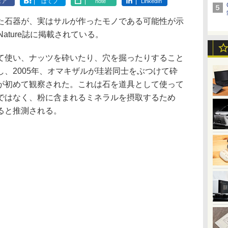
ェア
はてブ
note
LinkedIn
石器が、実はサルが作ったモノである可能性が示
ature誌に掲載されている。
使い、ナッツを砕いたり、穴を掘ったりすること
、2005年、オマキザルが珪岩同士をぶつけて砕
が初めて観察された。これは石を道具として使って
ではなく、粉に含まれるミネラルを摂取するため
ると推測される。