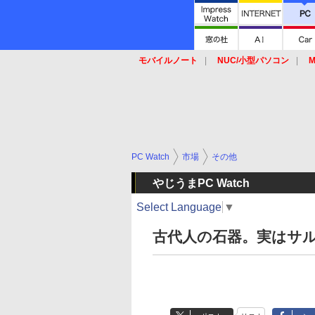
モバイルノート
NUC/小型パソコン
M
SSD
キーボード
マウス
PC Watch
市場
その他
やじうまPC Watch
Select Language
▼
古代人の石器。実はサ