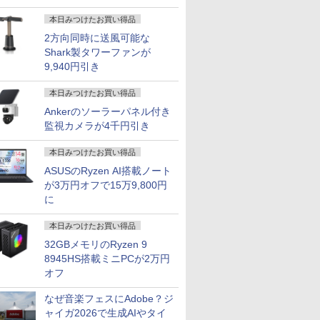
本日みつけたお買い得品
2方向同時に送風可能な
Shark製タワーファンが
9,940円引き
本日みつけたお買い得品
Ankerのソーラーパネル付き
監視カメラが4千円引き
本日みつけたお買い得品
ASUSのRyzen AI搭載ノート
が3万円オフで15万9,800円
に
本日みつけたお買い得品
32GBメモリのRyzen 9
8945HS搭載ミニPCが2万円
オフ
なぜ音楽フェスにAdobe？ジ
ャイガ2026で生成AIやタイ