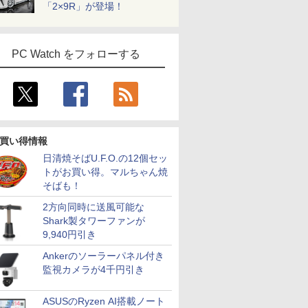
「2×9R」が登場！
PC Watch をフォローする
買い得情報
日清焼そばU.F.O.の12個セッ
トがお買い得。マルちゃん焼
そばも！
2方向同時に送風可能な
Shark製タワーファンが
9,940円引き
Ankerのソーラーパネル付き
監視カメラが4千円引き
ASUSのRyzen AI搭載ノート