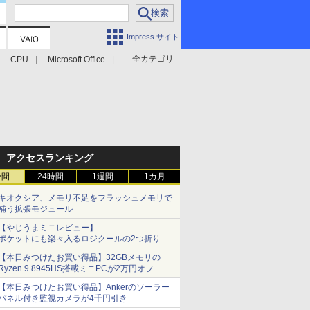
Impress サイト
全カテゴリ
CPU
Microsoft Office
アクセスランキング
時間
24時間
1週間
1カ月
キオクシア、メモリ不足をフラッシュメモリで
補う拡張モジュール
【やじうまミニレビュー】
ポケットにも楽々入るロジクールの2つ折りマ
ウス「Mobi Fold」。その気になるギミックと
【本日みつけたお買い得品】32GBメモリの
は？
Ryzen 9 8945HS搭載ミニPCが2万円オフ
【本日みつけたお買い得品】Ankerのソーラー
パネル付き監視カメラが4千円引き