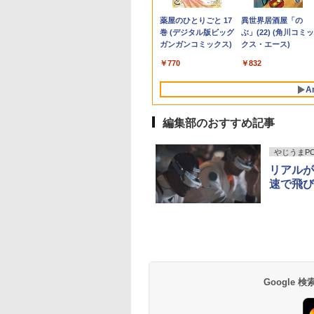
ア/ メモリ
 Ryzen 5 5500U
ディスプレイ 32イ
OmniDesk M02-0010jp
ン 中古パソコン 13.3イ
リップス PCモニター
[ 山本 博文 ]
テルCeleron 第13世代
文不可】
Series 3 Pro 324pv
i3(3.6GHz)/8GB/50
Dynabook G83 超
9U5J5UT#ABJ 【NE
,800
,980
,797
￥143,900
￥39,800
￥26,261
￥23,760
￥29,980
￥5,000
￥12,900
￥770
￥18,800
￥27,600
￥13,380
￥2,970
/ Windows
リ8GB
 フルHD 1080p
Windows11 Ryzen 5 8500G
ンチ SSD256GB メモ
ブラック
～第14世代 メモリ
23.8 インチFHD VA モ
HDD/Win11Pro】 HP
約779g メモリ最大
直】
Anker Soundcore
BRUCE WAYNE feat.
by Amazon 天然水
薬屋のひとりごと 17
Anker Soundcore
BRUCE WAYNE feat
【Amazon.co.jp限
異世界居酒屋「の
/ Webカメラ/
D256GB 15インチ
Hz 1ms MPRT 曲
16GB 1TB マウス・キーボー
リ8GB Core i5-
32E1N3100LA/11 [31.5
8GB/16GB
ニター VA 23.8型 角度
社3ヶ月間保証 イオ
16GB 新品SSD1TB
P40i オフホワイト
Flo Milli, ATL Jacob
ラベルレス 500ml
巻 (デジタル版ビッグ
P31i ブラック
Flo Milli, ATL Jacob
定】 い・ろ・は・す
ぶ」(22) (角川コミッ
/ パールホワ
D Windows11
500R VAパネル
ド付き 1年保証 転送不可 (型
1135G7 第11世代
型 /フル
SSD256GB/512B 14型
調整 VESA 100Hz 液晶
13.3インチ HDMI搭
[Explicit]
×24本 富士山の天然
ガンガンコミックス)
[Explicit]
2L PET ラベルレス
クス・エース)
me WEBカメラ 無
00:1コントラスト比
番:B87KYPA)
Microsoft Office付き
HD(1920×1080) /ワイ
14インチ FHD
HDMI VGA PS5
WEBカメラ5GWIFI
￥5,990
￥4,990
水 バナジウム含有 水
×8本
AN テンキー DVD
ptive Sync対応
Windows11 東芝
ド /75Hz]
1920x1080 Webカメラ
Nintendo Switch 3年
Bluetooth内蔵 中古
￥250
￥1,380
￥770
￥250
￥1,001
￥832
ミネラルウォーター
 FMVA450JW 1
R10対応 HDMI×2、
dynabook G83 中古
日本語キーボード搭載
保証 転送不可 (型番:
ソコン
ペットボトル 静岡県
証 レビュー特
×1、イヤホン端
PC パソコン 中古ノー
薄型 軽量 初心者 学生
9U5C1AA)
MicrosoftOffice202
A
産 500ミリリットル
PS Office Aラン
 H32S17F 3年保証
トPC SSD1TB メモリ
ビジネス 初期設定済み
可 Windows11 送料
(Smart Basic)
パソコン ノートパ
16GB 軽量 薄型 ダイナ
新モデル ホワイト ピン
料 持ち運び便利
編集部のおすすめ記事
ン FUJITSU
ブック
ク シルバー
やじうまPC 
リアルが
速で飛び
Google