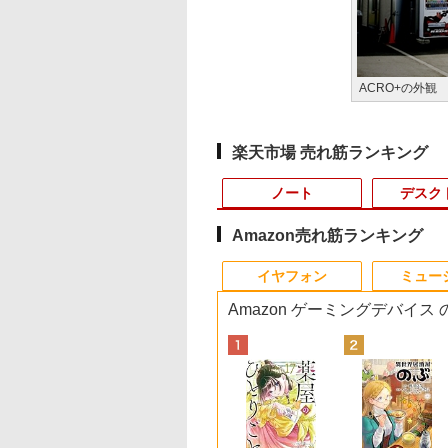
ACRO+の外観
楽天市場 売れ筋ランキング
ノート
デスク
Amazon売れ筋ランキング
9
10
10
10
1
1
1
1
2
2
2
2
イヤフォン
ミュー
Amazon ゲーミングデバイス
】 Dell
ラソン限定
,000円クーポン＋P
バル 25．4cm
【公式・メーカー直販・送料
【ポイント2倍&1500円
【エントリーで最大全
角川まんが学習シリー
新品ノートパソコン
【★最大100%ポイン
【公式・メーカー直
キングダム 80 （ヤン
中古パソコン HP
本日10倍！高性能第1
日本HP エイチピー
「こうして日本人だ
ン Dell
%OFF】中古 富士通
31.5%還元！】湾
−10 シンバル リズ
無料】デスクトップパソコン
オフ】【WEBカメラ＋
額ポイント還元｜8/11
ズ 日本の歴史 全16
VETESA Windows11
ト】パソコン修理サー
販・送料無料】モニタ
グジャンプコミック
ProDesk 400 G7 Sma
世代Core i7-10610
Series 3 Pro 324pf
が騙される」マスコ
FHD/ Core
EBOOK AH450/J
ーミングモニター
 4511005606983
office付き 新品 HP
フルHD】ノートパソコ
まで】 PHILIPS｜フィ
巻+別巻5冊定番セット
Office 2024付き イン
ビス、付属品【単品注
ー 新品 フルHD HP
ス） [ 原 泰久 ]
【Core
ートパソコン 中古
FHDモニター
が報じない「国際政