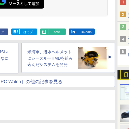
ェア
はてブ
note
LinkedIn
SIマ
米海軍、潜水ヘルメット
▲
わなに
にシースルーHMDを組み
込んだシステムを開発
PC Watch］の他の記事を見る