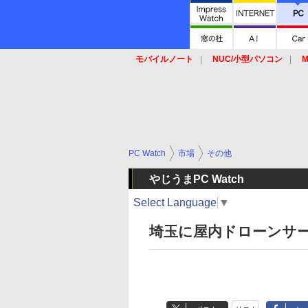
モバイルノート
NUC/小型パソコン
M
SSD
キーボード
マウス
PC Watch
市場
その他
やじうまPC Watch
Select Language
▼
埼玉に屋内ドローンサ