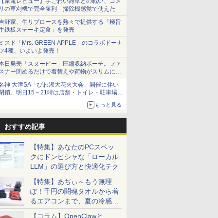
【家電レビュー】手ごわい雑草との戦い、コメ
リの草刈機で完全勝利 掃除機感覚で使えた
吉野家、牛リブロースを熱々で提供する「極旨
牛鉄板ステーキ定食」を発売
ミスド「Mrs. GREEN APPLE」のコラボドーナ
ツ4種、いよいよ発売！
本日発売「スヌーピー」圧縮収納ポーチ。ファ
スナー閉めるだけで着替えや荷物がスリムにま
とまる
名神 大津SA「びわ湖大花火大会」開催に伴い
閉鎖。明日15～21時は店舗・トイレ・駐車場の
利用不可
もっと見る
おすすめ記事
【特集】あなたのPCスペッ
クにドンピシャな「ローカル
LLM」の選び方と快適化テク
【特集】あぢぃ～もう無理
ぽ！千円の闘魂タオルから着
るエアコンまで、夏の冷感グ
ッズ一挙紹介
【コラム】OpenClawと