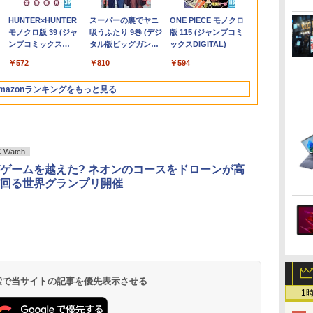
0GB
軽量
約980gノートパソコン
ボード付属】HP 8300
ア 非光沢 スピーカー内
里 ]
windows11 Celeron
イ ［27型 /フル
コン 一体型PC 新品 第
Ryzen 7 5700U メモリ
タブルディスプレイ
TINY 11DU-S6QK00
代 Core i5 
る/Intelの安
HD(1920×108
￥32,800
￥32,800
￥16,800
￥792
￥34,800
￥18,500
￥20,900
￥48,800
￥34,800
￥19,800
￥1,650
￥57,200
￥37,400
￥154,900
￥19,980
￥1,650
 当
SONY VAIO PRO13 第
USDT/第3世代 Core i7/
蔵 ディスプレイ パソコ
Pentium N3700 最大
HD(1920×1080) /ワイ
13世代高性能CPU
8GB SSD512GB 15イ
15.6-Inch IPS Full HD
中古パソコン デスクト
NVMe SSD256
Ultra U9-18
ド / 100Hz
.
Anker Soundcore
On My Road
by Amazon 天然水
HUNTER×HUNTER
【2026年アップグレ
BUGS LIFE
コカ・コーラ やかん
スーパーの裏でヤニ
Xiaomi シャオミ
On My Road
by Amazon 炭酸水 ラ
ONE PIECE モノクロ
シス
10世代Corei5 1035G1
メモ
ンモニター PCモニタ
2.8GHz 360度画面回転
ド］ ブラック KH-
Intel Core i5 i7 デスク
ンチ フルHD
Portable Display：
ップ ミニPC
型 15.6インチ
DDR5+6TB
ク KH-C242
Liberty 5 ミッドナイ
(Stadium ver.)
ラベルレス 2L×9本
モノクロ版 39 (ジャ
ード版】AOKIMI ワ
の麦茶 from 爽健美
吸うふたり 9巻 (デジ
REDMI Buds 8 Lite ワ
(Stadium ver.)
ベルレス 500ml ×24本
版 115 (ジャンプコミ
載
メモリ8GB 秒速起動
リ:8GB/16GB/SSD:256GB/512GB/1TB/DVD/USB3.0/DP/VGA/Wi-
ー フルハイビジョン 動
により タッチパネル対
A271DB
トップPC パソコン
Windows11 Home
DP10『極限まで削ぎ落
Windows 11 Pro Core
Windows11 P
USB4×2｜WiFi
￥250
トブラック
ンプコミックス
イヤレスイヤホン
茶 ラベルレス
タル版ビッグガンガ
イヤレスイヤホン
強炭酸水 ペットボトル
ックスDIGITAL)
SSD最大1TB 14型
fi/2画面出
画 液晶モニター 壁掛
応 8G SSD 512G
office付き
WEBカメラ 無線LAN
した、美しい形状と金
i5 中古PC パソコレ 3
カメラ 無線LAN
LAN｜SDカ
￥250
￥1,117
￥250
DIGITAL)
bluetooth イヤホン
650mlPET×24本
ンコミックス)
Bluetooth 5.4 ノイズ
500ミリリットル
パ
FHD1920*1080高解像
力/Windows11/Windows10/Office/
DT-JF275S-B アイリス
Windows11 Webカメ
Windows11 23.8/27型
テンキー DVDマルチ 1
属の質感』見せるモニ
年保証 ポイント10-20
Fi6 Bluetoo
動画編集/3D
￥14,990
￥572
￥1,964
￥1,653
￥810
￥2,980
￥1,625
￥594
V12 小型軽量 ブルー
キャンセリング ANC
(Smart Basic)
度 カメラ内蔵 ノートパ
中古 デスクトップ デス
オーヤマ *
ラ 5G WiFi Bluetooth
タッチスクリー IPS
年保証 レビュー特典：
ター【ドット抜け保証
倍
ー WPS Offi
用｜3年保証 mi
トゥースHi-Fi 最大
36時間再生
4
ソコン Windows11Pro
クトップPC
12インチノートパソコ
HDワイド液晶 USB3.0
WPS Office Bランク
1年付】
フィス ノー
16GB+1TB
mazonランキングをもっと見る
36時間再生 ぶるーと
無
5GWIFI/Bluetooth 最
ンOffice搭載
wifi対応 メモリ16GB
パソコン ノートパソコ
中古パソコン 
ゅーす コードレス
新
SSD1TB 初期設定済み
ン
【中古】
ENCノイズキャンセ
MicrosoftOffice2024
初心者向け
リング 自動ペアリン
可 送料無料 中古PC
グ Type-C充電 マイ
ク付き 防水 タッチ式
Watch
音量調整 スポーツ/通
ゲームを越えた? ネオンのコースをドローンが高
勤/通学/WEB会議(ホ
回る世界グランプリ開催
ワイト)
 検索で当サイトの記事を優先表示させる
1