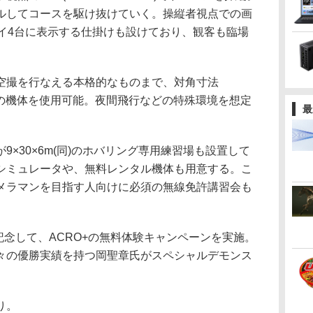
ルしてコースを駆け抜けていく。操縦者視点での画
レイ4台に表示する仕掛けも設けており、観客も臨場
。
撮を行なえる本格的なものまで、対角寸法
イズの機体を使用可能。夜間飛行などの特殊環境を想定
最
×30×6m(同)のホバリング専用練習場も設置して
シミュレータや、無料レンタル機体も用意する。こ
カメラマンを目指す人向けに必須の無線免許講習会も
記念して、ACRO+の無料体験キャンペーンを実施。
々の優勝実績を持つ岡聖章氏がスペシャルデモンス
り。