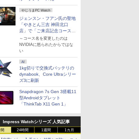
メモリ16GB
定性】Core
0) / ワイ
フルHD｜中古 ノート
ィスプレイ ［21.5型 /
mini pc AMD Ryzen 4300U
トパソコン 15.6インチ
ニター [2560 x
て図鑑1000 はじめての
i7-1355U 10コア/ メモリ
AMD Ryzen 5 5500U
液晶ディスプレイ 32イ
OmniDesk M02-
ン 中古パソ
リップス 
[ 山本 博文
￥39,800
￥21,290
￥1,320
￥55,800
￥34,800
￥23,800
￥5,478
￥149,800
￥49,800
￥24,980
￥11,797
￥143,900
￥39,800
￥26,261
￥23,760
GB 15.6
5H搭載 128GB
］ ブラッ
パソコン Windows11
フルHD(1920×1080) /
動作より安定 4C/4T 最大
SSD256GB メモリ8GB
1440(75Hz) /HDMI1.4
ずかん こども 子ども 0
16GB/ SSD 1TB/ Windows
メモリ8GB
ンチ フルHD 1080p
Windows11 Ryz
ンチ SSD2
ブラック
やじうまPC Watch
 SSD拡張可能｜
SDB
Office 付き｜VAIO Pro
ワイド］ ブラック
3.7GHz Win11 Pro
Core i5 第10世代
/DisplayPort1.2 /VGA ]
歳 1歳 2歳 3歳 4歳 小学
11/ Office付き/ Webカメラ/
SSD256GB 15インチ
240Hz 1ms MPRT 曲
16GB 1TB マ
リ8GB Core
32E1N3100
ro Web
7/BT5.4/2.5G
PG｜Core i5 第12世代
LCD-C221DB
16GB+512GB SSD ミニパソ
Microsoft Office付き
[送料無料]
館 タッチペン 図鑑 ず
デスクトップPC/ パールホワ
フルHD Windows11
面1500R VAパネル
ド付き 1年保証 
1135G7 
型 /フル
ジェンスン・フアン氏の聖地
 Wi-
ード対応｜業務/
以降 1.30GHz メモリ
コン USB3.2×6 3画面 4K 高
Windows11 DELL
かん はじめて 英語 プ
イト
Home WEBカメラ 無
3500:1コントラスト比
番:B87KYPA)
Microsoft
HD(1920×
「やきとん三吉 神田北口
th テンキ
設計/サーバー運
8GB SSD 256GB｜中
速2.4G/5GWi-Fi BT4.2
Vostro 3590 中古ノー
レゼント クリスマス お
線LAN テンキー DVD
Adaptive Sync対応
Windows
ド /75Hz]
店」で「ご来店記念コース」
ce付き オ
ni pc
古パソコン 中古ノート
トパソコン PC パソコ
祝い 知育玩具 英語教育
マルチ FMVA450JW 1
HDR10対応 HDMI×2、
dynabook
を娘と堪能
～コース名を変更したのは
トパソコン
パソコン 中古PC レビ
ン 中古ノートPC 中古
年保証 レビュー特
DP×1、イヤホン端
PC パソコ
90日保証
ュー投稿で5年間安心保
PC SSD1TB メモリ
典:WPS Office Aラン
KTC H32S17F 3年保証
トPC SSD
NVIDIAに怒られたからではな
証
16GB 中古パソコン デ
ク パソコン ノートパ
16GB 軽
い
ル
ソコン FUJITSU
ブック
AI
1kg切りで交換式バッテリの
dynabook、Core Ultraシリー
ズ3に刷新
Snapdragon 7s Gen 3搭載11
型Androidタブレット
「ThinkTab X11 Gen 1」
Impress Watchシリーズ 人気記事
時間
24時間
1週間
1カ月