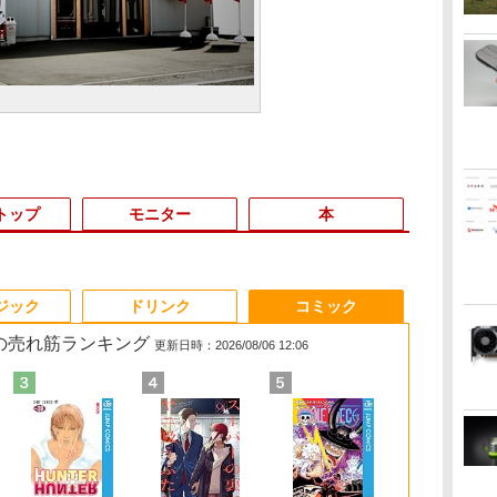
トップ
モニター
本
3
3
3
3
4
4
4
4
5
5
5
5
6
6
6
6
ジック
ドリンク
コミック
 の売れ筋ランキング
更新日時：2026/08/06 12:06
0
け
本日限定10倍
【★最大100%ポイン
【3年保証】モニター
妹は知っている（8）
2025年最新版 12型 パ
IOデータ 3辺フレー
盛土等防災マニュアル
【2025新発売！3年保
【大特価】中古 NEC
公式ショップ
ちいかわ タロット
【ポイント20倍】
【10世代Core
「30%クーポン
IOデータ USB
自分の思いを
ll
Uノ
ミ
+20％OFF+抽選で
ト】【新生活応援・
27インチ フルhd 高画
【電子限定特典つき】
ソコン 小型ノートPC
ムレス＆広視野角ADS
の解説 [ 盛土等防災研
証★Office搭載★新
Lavie N1565/C PC-
amadana 15.6インチ
22枚のオリジナルカー
LENOVO
リ16GB】Del
円」GEEKOM G
C(R)搭載液
る こどもア
治
10000P！美品 超軽量
2026】【マウス＋キー
質 100Hz VA ノングレ
【電子書籍】[ 雁木万
新品 office搭載
パネル液晶ディスプレ
究会 ]
品】デスクトップパソ
N1565CAL AMD
モバイルモニター ポー
ド付き [ ナガノ ]
THINKCENTRE M70Q
Latitude 55
ミニPC【法
レイ ［23.8型
図鑑 [ 樺沢 紫