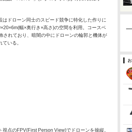
はドローン同士のスピード競争に特化した作りに
20×6m(幅×奥行き×高さ)の空間を利用。コースベ
電飾されており、暗闇の中にドローンの輪郭と機体が
れている。
お
PV(First Person View)でドローンを操縦。