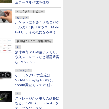
ムテーブル作成を体験
やじうまミニレビュー
ビジネス
ポケットにも楽々入るロジク
ールの2つ折りマウス「Mobi
Fold」。その気になるギミッ
クとは？
福田昭のセミコン業界最前線
AI
液体冷却SSDや量子メモリ、
永久ストレージなど話題豊富
なFMS 2026
7
7
7
7
8
8
8
8
9
9
9
9
10
10
10
ゲーミング
ゲーミングPCの主流は
VRAM 8GBから16GBに。
Steam調査でシェア逆転
AI
 i5/メモ
で108,430
Type-
言葉にす
【Win11、Microsoft
IOデータ 広視野角
新完全マスター語彙 日
【本日限定10％OFF】
【1500円OFFクーポ
【新品】ASUS
タッチペンで音が聞け
【展示品・代引不可】 Dell
【マラソン限定
【2,000円クーポン＋P
シンバル 25．4cm
【公式・メーカ
【ポイント2
【エントリ
角川まんが
ストレージがメモリの延長に
l
T13 Max AI
晶ディスプ
ウトプット
Office 2024 H&B搭
ADSパネル採用 USB
本語能力試験N4 [ 三好
N150/3500Uよりコスパ最強
ン】【テンキー+DVD
[VA27AQSEY] 27イン
る！ はじめてずかん
デスクトップパソコン Dell
10%OFF】中古 富士通
最大31.5%還元！】湾
CM−10 シンバル リズ
無料】デスクト
オフ】【W
額ポイント還
ズ 日本の
なる。NVIDIA、cuFile APIを
10 第10世
人様に選ばれ
 / フル
苑 ]
載】13.3型 WEBカメラ
Type-C(R)搭載液晶デ
裕子 ]
【楽天1位連続受賞】NIPOGI
ドライブ+カメラ】ノー
チ 75Hz WQHD IPSモ
1000 英語つき はじめ
24 AD67 23.8型FHD/ Core
LIFEBOOK AH450/J
曲ゲーミングモニター
ム楽器 4511005606983
office付き 新品 
フルHD】
まで】 PH
巻+別巻5
オープンソース化