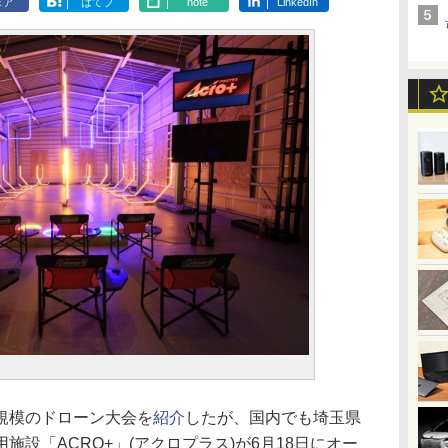
ェア
はてブ
note
LinkedIn
規模のドローン大会を
紹介
したが、国内でも埼玉県
設「ACRO+」(アクロプラス)が6月18日にオー