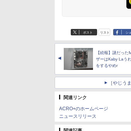
ポスト
リスト
シ
【続報】謎だったM
▲
ザーはKaby Laう
をするやめr
［やじうま
関連リンク
ACRO+のホームページ
ニュースリリース
関連記事