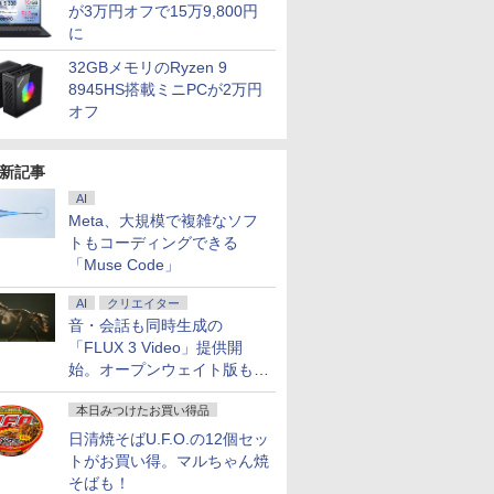
が3万円オフで15万9,800円
に
32GBメモリのRyzen 9
8945HS搭載ミニPCが2万円
オフ
新記事
AI
Meta、大規模で複雑なソフ
トもコーディングできる
「Muse Code」
AI
クリエイター
音・会話も同時生成の
「FLUX 3 Video」提供開
始。オープンウェイト版も計
画
本日みつけたお買い得品
日清焼そばU.F.O.の12個セッ
トがお買い得。マルちゃん焼
そばも！