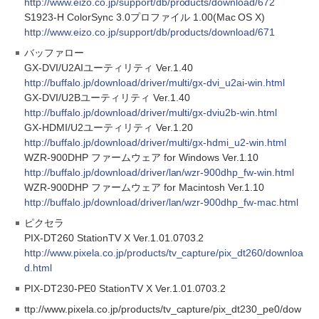
http://www.eizo.co.jp/support/db/products/download/672
S1923-H ColorSync 3.0プロファイル 1.00(Mac OS X)
http://www.eizo.co.jp/support/db/products/download/671
バッファロー
GX-DVI/U2AIユーティリティ Ver.1.40
http://buffalo.jp/download/driver/multi/gx-dvi_u2ai-win.html
GX-DVI/U2Bユーティリティ Ver.1.40
http://buffalo.jp/download/driver/multi/gx-dviu2b-win.html
GX-HDMI/U2ユーティリティ Ver.1.20
http://buffalo.jp/download/driver/multi/gx-hdmi_u2-win.html
WZR-900DHP ファームウェア for Windows Ver.1.10
http://buffalo.jp/download/driver/lan/wzr-900dhp_fw-win.html
WZR-900DHP ファームウェア for Macintosh Ver.1.10
http://buffalo.jp/download/driver/lan/wzr-900dhp_fw-mac.html
ピクセラ
PIX-DT260 StationTV X Ver.1.01.0703.2
http://www.pixela.co.jp/products/tv_capture/pix_dt260/downloa
d.html
PIX-DT230-PE0 StationTV X Ver.1.01.0703.2
ttp://www.pixela.co.jp/products/tv_capture/pix_dt230_pe0/dow