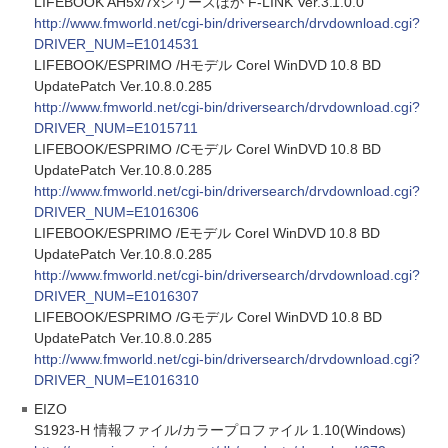
LIFEBOOK AH5x/7xシリーズほか F-LINK Ver.3.1.0.0
http://www.fmworld.net/cgi-bin/driversearch/drvdownload.cgi?
DRIVER_NUM=E1014531
LIFEBOOK/ESPRIMO /Hモデル Corel WinDVD 10.8 BD
UpdatePatch Ver.10.8.0.285
http://www.fmworld.net/cgi-bin/driversearch/drvdownload.cgi?
DRIVER_NUM=E1015711
LIFEBOOK/ESPRIMO /Cモデル Corel WinDVD 10.8 BD
UpdatePatch Ver.10.8.0.285
http://www.fmworld.net/cgi-bin/driversearch/drvdownload.cgi?
DRIVER_NUM=E1016306
LIFEBOOK/ESPRIMO /Eモデル Corel WinDVD 10.8 BD
UpdatePatch Ver.10.8.0.285
http://www.fmworld.net/cgi-bin/driversearch/drvdownload.cgi?
DRIVER_NUM=E1016307
LIFEBOOK/ESPRIMO /Gモデル Corel WinDVD 10.8 BD
UpdatePatch Ver.10.8.0.285
http://www.fmworld.net/cgi-bin/driversearch/drvdownload.cgi?
DRIVER_NUM=E1016310
EIZO
S1923-H 情報ファイル/カラープロファイル 1.10(Windows)