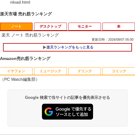
nload.html
楽天市場 売れ筋ランキング
ノート
デスクトップ
モニター
本
楽天 ノート 売れ筋ランキング
更新日時：2026/08/07 05:00
楽天ランキングをもっと見る
Amazon売れ筋ランキング
イヤフォン
ミュージック
ドリンク
コミック
ポイント10倍 中古パソコン デスクトッ
【予約商品】2027年度カレンダー ミニミ
1
1
（PC Watch編集部）
プパソコン Windows 11【Office付】
ニ日めくり 米津祐介 C-1776-YZ グリー
【Windows 11 Pro 64Bit搭載】DELL O
ティングライフ 大人 かわいい インテリ
ptiplexシリーズ Core i5搭載/4G/新品SS
ア イラスト 令和9年 おしゃれ イラスト
Anker Soundcore P40i オフホワイト
BRUCE WAYNE feat. Flo Milli, ATL Jacob
【Amazon.co.jp限定】 い・ろ・は・す 2L P
薬屋のひとりごと 17巻 (デジタル版ビッグガ
D 120GB/DVD-ROM/送料無料【オプショ
ミニサイズ 手のひらサイズ
Google 検索で当サイトの記事を優先表示させる
[Explicit]
ET ラベルレス ×8本
ンガンコミックス)
ン色々有】
￥7,990
￥2,200
￥250
￥1,112
￥770
￥24,800
ハヤブサ消防団 森へつづく道 【電子書
2
Anker Soundcore P31i ブラック
BRUCE WAYNE feat. Flo Milli, ATL Jacob
by Amazon 天然水 ラベルレス 500ml ×24本
異世界居酒屋「のぶ」(22) (角川コミックス・
【エントリーでポイント100％還元のチ
籍】[ 池井戸潤 ]
2