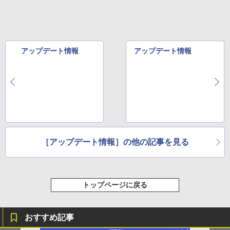
レスイヤホン Bluetooth 5.4 ノイズキャンセ
￥124,800
【電子書籍】[ 佐賀崎しげる ]
リング ANC 36時間再生
￥1,430
￥2,980
デスクトップPC Ryzen7 5700G メモリ1
5
アップデート情報
アップデート情報
6GB SSD1TB B550 グラボなし
￥148,700
［アップデート情報］の他の記事を見る
トップページに戻る
おすすめ記事