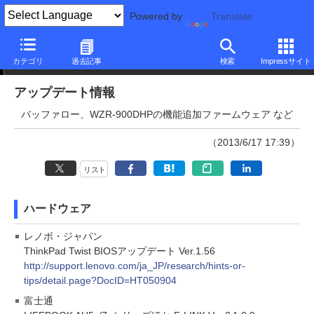
Powered by
Translate
アップデート情報
カテゴリ
過去記事
検索
Impressサイト
アップデート情報
バッファロー、WZR-900DHPの機能追加ファームウェア など
（2013/6/17 17:39）
リスト
ハードウェア
レノボ・ジャパン
ThinkPad Twist BIOSアップデート Ver.1.56
http://support.lenovo.com/ja_JP/research/hints-or-
tips/detail.page?DocID=HT050904
富士通