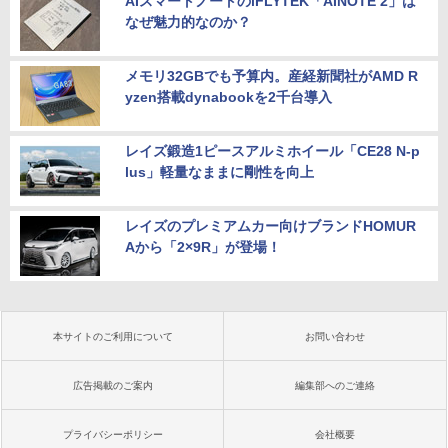
AIスマートノートのiFLYTEK「AINOTE 2」は
なぜ魅力的なのか？
メモリ32GBでも予算内。産経新聞社がAMD R
yzen搭載dynabookを2千台導入
レイズ鍛造1ピースアルミホイール「CE28 N-p
lus」軽量なままに剛性を向上
レイズのプレミアムカー向けブランドHOMUR
Aから「2×9R」が登場！
本サイトのご利用について
お問い合わせ
広告掲載のご案内
編集部へのご連絡
プライバシーポリシー
会社概要