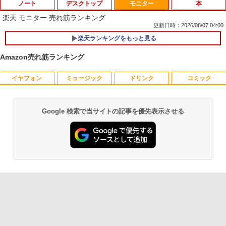
ノート
デスクトップ
モニター
本
楽天 モニター 売れ筋ランキング
更新日時：2026/08/07 04:00
楽天ランキングをもっと見る
【期間限定★新品無線マウス付】中古ノ
ポイント10倍 中古パソコン デスクトッ
1
1
ートパソコン Windows11 Office2019搭
プパソコン Windows 11【Office付】
Amazon売れ筋ランキング
載 15.6型 テンキー付き Celeron 第8世代
【Windows 11 Pro 64Bit搭載】DELL O
Core i3 Core i5 メモリ4GB/16GB SSD1
ptiplexシリーズ Core i5搭載/4G/新品SS
28GB～1TB Webカメラ DVD 無線LAN
D 120GB/DVD-ROM/送料無料【オプショ
イヤフォン
ミュージック
ドリンク
コミック
アンダーニンジャ（18） 【電子書籍】[
1
店長おまかせPC 初期設定済 送料無料
ン色々有】
花沢健吾 ]
【中古】
￥24,800
￥792
Google 検索で当サイトの記事を優先表示させる
￥9,999
Anker Soundcore P40i オフホワイト
BRUCE WAYNE feat. Flo Milli, ATL Jacob
【Amazon.co.jp限定】 い・ろ・は・す 2L P
薬屋のひとりごと 17巻 (デジタル版ビッグガ
[Explicit]
ET ラベルレス ×8本
ンガンコミックス)
￥7,990
￥250
￥1,112
￥770
【エントリーでポイント100％還元のチ
2
往復送料込！パソコンレンタルハイスペ
ャンス】GMKtec ミニpc G3 Pro Intel C
2
熱帯魚・水草大図鑑 定番種から新種まで
2
ックモデルCore i7/16G/SSD/カメラ付き
ore i3 10110U 16GB DDR4 64GBまで増
（4週間延長）【Office2024セット】イ
設 512GB SSD M.2 2242 最大8TB Wind
￥6,600
ンストール済※この商品はレンタルで
ows11 Pro mini pc 4.1GHz WIFI6 BT5.
Anker Soundcore P31i ブラック
BRUCE WAYNE feat. Flo Milli, ATL Jacob
by Amazon 天然水 ラベルレス 500ml ×24本
異世界居酒屋「のぶ」(22) (角川コミックス・
す。販売品ではありません。ご了承下さ
2 小型PC VESA対応 ミニパソコン 2画面
[Explicit]
富士山の天然水 バナジウム含有 水 ミネラル
エース)
い。
高性能 みにpc nucbox 省エネ デスクト
ウォーター ペットボトル 静岡県産 500ミリリ
￥5,990
ップPC
ットル (Smart Basic)
￥250
￥832
￥14,300
￥66,248
￥1,380
看護師・看護学生のためのレビューブッ