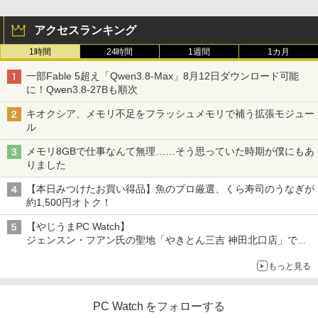
アクセスランキング
1時間
24時間
1週間
1カ月
一部Fable 5超え「Qwen3.8-Max」8月12日ダウンロード可能
に！Qwen3.8-27Bも順次
キオクシア、メモリ不足をフラッシュメモリで補う拡張モジュー
ル
メモリ8GBで仕事なんて無理……そう思っていた時期が僕にもあ
りました
【本日みつけたお買い得品】魚のプロ厳選、くら寿司のうなぎが
約1,500円オトク！
【やじうまPC Watch】
ジェンスン・フアン氏の聖地「やきとん三吉 神田北口店」で
「ご来店記念コース」を娘と堪能
もっと見る
～コース名を変更したのはNVIDIAに怒られたからではない
PC Watch をフォローする