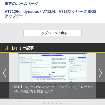
東芝のホームページ
13.3インチ 良品 Lenovo ThinkPad X13
5
Gen2 Type-20XJ フルHD / Windows11/
VT712/H、dynabook V713/H、V713/J シリーズ BIOS
高性能 AMD Ryzen 5-5650u/ 16GB/ 爆
アップデート
速NVMe式256GB-SSD/ カメラ/ 無線Wi-
Fi6/ Office付き/ Win11【中古ノートパソ
コン 中古パソコン 中古PC】税込送料無
料 あす楽対応 当日発送
トップページに戻る
￥34,990
おすすめ記事
【特集】あなたのPCスペックにドンピシャな「ローカル
LLM」の選び方と快適化テク
●
●
●
●
●