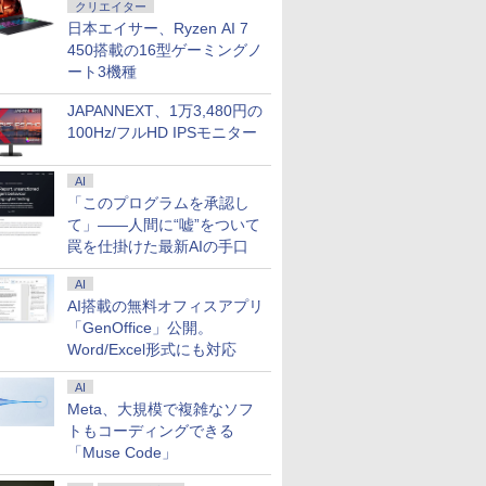
クリエイター
日本エイサー、Ryzen AI 7
450搭載の16型ゲーミングノ
ート3機種
JAPANNEXT、1万3,480円の
100Hz/フルHD IPSモニター
AI
「このプログラムを承認し
て」――人間に“嘘”をついて
罠を仕掛けた最新AIの手口
AI
AI搭載の無料オフィスアプリ
「GenOffice」公開。
Word/Excel形式にも対応
AI
Meta、大規模で複雑なソフ
トもコーディングできる
「Muse Code」