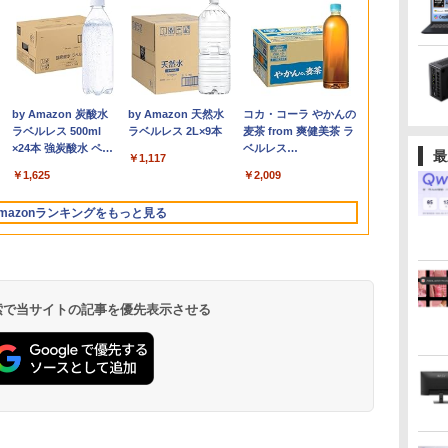
ン
ン
定
r モニター 23.8インチ フルHD 非
ノートパソコン14イン
[VETESA正規販売店]
看護師・看護学生のた
【マラソンセール期間
GMKtec GMK-K8
これから俺は、後輩に
GIGASTONE 27インチ 100Hzモニタ
13.3インチ 良品
デスクトップPC
あかね噺 23 【電子書
「美品」 ノ
中古モニター |
異世界居酒屋
ク
ン
PS 120Hz 1ms(VRB) sRGB 99%
チ 極軽量約965g 富士
デスクトップパソコン
めのレビューブック
中ポイント5倍】中古
PLUS-32/1T-
抱かれます 6【電子限
ー ディスプレイ PCモニター VESA モ
Lenovo ThinkPad X13
Ryzen7 5700G メモリ
籍】[ 末永裕樹 ]
ン ThinkPad 
DATA | LCD-
(22) 【電子書
tiveSync HDMI 1.4 ミニD-Sub
通 LIFEBOOK U748 高
PC 一体型 新品
2027 [ 岡庭 豊 ]
ノートパソコン 第11世
W11Pro(8845HS)
定かきおろし付】 【電
ニタ ノングレア フルHD ブルーライト
Gen2 Type-20XJ フル
16GB SSD1TB B550
超軽量高性能
ワイドTFT 192
川 夏哉 ]
￥572
付き
ピン スピーカー・ヘッドフォン端子
性能第7世代Core i5-
Windows11 27型 Core
代 Core i5 メモリ
子書籍】[ 佳門サエコ ]
軽減 IPSパネル 178度 広角 高解像度目
HD / Windows11/ 高性
グラボなし
11世代Corei5
バックライト 
980
￥16,500
￥69,800
￥6,930
￥29,980
￥124,800
￥878
￥17,980
￥34,990
￥148,700
￥43,900
￥6,280
￥924
入力端子 VESAマウント対応 ゼロ
7300U カメラ内蔵 メモ
i7 第4世代 Office付き
16GB M.2 SSD256GB
に優しいフリッカーフリー フレームレ
能 AMD Ryzen 5-
Office202
入力(VGA・H
.
Anker Soundcore
On My Road
by Amazon 炭酸水
【2026年アップグレ
On My Road
by Amazon 天然水
Xiaomi シャオミ
BUGS LIFE
コカ・コーラ やかんの
】
B
ムデザイン EK241YGbmix
リ最大16GB SSD1TB
メモリ16GB
13.3インチ フルHD ノ
ス (PS5確認済み/HDMI/VGA/スピーカ
5650u/ 16GB/ 爆速
語キーボード1
源ケーブル付
Liberty 5 アプリコッ
(Stadium ver.)
ラベルレス 500ml
ード版】AOKIMI ワ
(Stadium ver.)
ラベルレス 2L×9本
REDMI Buds 8 Lite ワ
麦茶 from 爽健美茶 ラ
の
TB
薄い軽い FHD液晶
SSD512GB 初期設定済
ングレア Webカメラ
ー付/3年保証) ギガストーン
NVMe式256GB-SSD/
FHD1920x10
￥250
トピンク
×24本 強炭酸水 ペッ
イヤレスイヤホン
イヤレスイヤホン
ベルレス
最
。
i
type-C WIFI
ホワイト ブラック
無線LAN Wi-Fi
カメラ/ 無線Wi-Fi6/
16GBメモリ 
￥250
￥250
￥1,117
水
トボトル 500ミリリ
bluetooth イヤホン
Bluetooth 5.4 ノイズ
650mlPET×24本
Bluetooth 中古ノート
Bluetooth
Office付き/ Win11【中
SSD512GB
￥-
￥1,625
￥1,964
￥2,980
￥2,009
ットル (Smart
V12 小型軽量 ブルー
キャンセリング ANC
A対
パソコン Office付き
Windows11 東芝
古ノートパソコン 中古
ラ/HDMI/5GWI
Basic)
トゥースHi-Fi 最大
36時間再生
面
5GWIFI Bluetooth最新
dynabook G83/HS 初
パソコン 中古PC】税
ノートパソコ
mazonランキングをもっと見る
36時間再生 ぶるーと
ox
MicrosoftOffice2024
期設定済 すぐ使える
込送料無料 あす楽対応
Windows11p
ゅーす コードレス
可 Windows11
90日保証 送料無料
当日発送
ENCノイズキャンセ
リング 自動ペアリン
グ Type-C充電 マイ
ク付き 防水 タッチ式
 検索で当サイトの記事を優先表示させる
音量調整 スポーツ/通
勤/通学/WEB会議(ホ
ワイト)
ONE PIECE モノクロ
HUNTER×HUNTER
スーパーの裏でヤニ吸
版 115 (ジャンプコミ
モノクロ版 39 (ジャ
うふたり 9巻 (デジタル