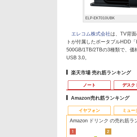
ELP-EKT010UBK
エレコム株式会社
は、TV背
トが付属したポータブルHDD「
500GB/1TB/2TBの3種
USB 3.0。
楽天市場 売れ筋ランキング
ノート
デスク
Amazon売れ筋ランキング
3
10
10
1
1
1
1
2
2
2
2
イヤフォン
ミュー
Amazon ドリンク の売れ筋