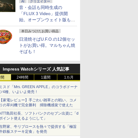
AI
クリエイター
音・会話も同時生成の
「FLUX 3 Video」提供開
始。オープンウェイト版も計
画
本日みつけたお買い得品
日清焼そばU.F.O.の12個セッ
トがお買い得。マルちゃん焼
そばも！
Impress Watchシリーズ 人気記事
時間
24時間
1週間
1カ月
ミスド「Mrs. GREEN APPLE」のコラボドーナ
ツ4種、いよいよ発売！
【家電レビュー】手ごわい雑草との戦い、コメ
リの草刈機で完全勝利 掃除機感覚で使えた
NTT島田社長、ソフトバンクのセブン出資に「d
ポイント使えるようにして」
吉野家、牛リブロースを熱々で提供する「極旨
牛鉄板ステーキ定食」を発売