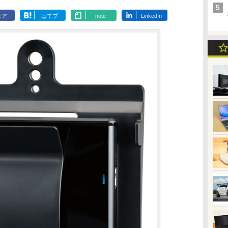
ェア
はてブ
note
LinkedIn