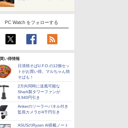
PC Watch をフォローする
買い得情報
日清焼そばU.F.O.の12個セッ
トがお買い得。マルちゃん焼
そばも！
2方向同時に送風可能な
Shark製タワーファンが
9,940円引き
7
7
2
8
8
9
9
3
10
10
Ankerのソーラーパネル付き
監視カメラが4千円引き
ASUSのRyzen AI搭載ノート