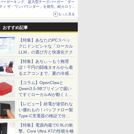
バーガーキング、超大型チーズバーガー「ダー
ティ ザ・ワンパウンダー」を発売。総カロリー
約1656kcal、総重量約527g！
もっと見る
おすすめ記事
【特集】あなたのPCスペッ
クにドンピシャな「ローカル
LLM」の選び方と快適化テク
【特集】あぢぃ～もう無理
ぽ！千円の闘魂タオルから着
るエアコンまで、夏の冷感グ
ッズ一挙紹介
【コラム】OpenClawと
Qwen3.5-9Bプリインで届い
てすぐローカルAIが動くミニ
PC「SER9 Pro」
【レビュー】給電が途切れな
い優れもの！バッファロー製
Type-C充電器の検証で分か
ったこと
【特集】電源内蔵で0.9Lの衝
撃。Core Ultra X7の性能を極