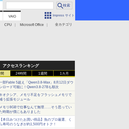
Impress サイト
全カテゴリ
CPU
Microsoft Office
アクセスランキング
時間
24時間
1週間
1カ月
一部Fable 5超え「Qwen3.8-Max」8月12日ダウ
ンロード可能に！Qwen3.8-27Bも順次
キオクシア、メモリ不足をフラッシュメモリで
補う拡張モジュール
メモリ8GBで仕事なんて無理……そう思ってい
た時期が僕にもありました
【本日みつけたお買い得品】魚のプロ厳選、く
ら寿司のうなぎが約1,500円オトク！