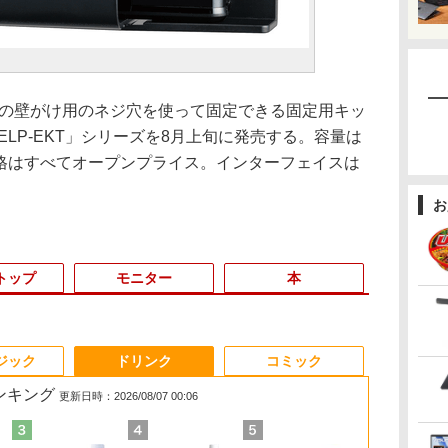
面の壁がけ用のネジ穴を使って固定できる固定用キッ
ELP-EKT」シリーズを8月上旬に発売する。容量は
類で、価格はすべてオープンプライス。インターフェイスは
お
トップ
モニター
本
3
3
3
4
4
4
3
5
5
5
6
1
6
ジック
ドリンク
コミック
ランキング
更新日時：2026/08/07 00:06