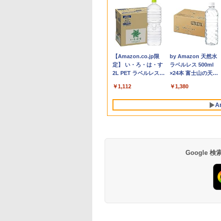
非
示品】 富士通
したらスライムだ
GIGASTONE 27インチ 100Hzモニタ
【新品】 DELL デル ノ
転生したらスライムだ
【期間限定★新品無線
ポイント10倍 中古パソ
中古モニター | 液晶ディスプレイ | I-O
アンダーニンジャ
往復送料込！パソコ
【エントリーでポイ
熱帯魚・水草大図鑑 
Ace
99%
JITSU ノートパソコ
件 クレイマン
ー ディスプレイ PCモニター VESA モ
ートパソコン Dell 14型
った件 異聞 〜魔国
マウス付】中古ノート
コン デスクトップパソ
DATA | LCD-AH241EDB-B-B | 23.8型
（18） 【電子書籍】[
レンタルハイスペッ
ト100％還元のチャ
番種から新種まで
光沢 I
b
MV LIFEBOOK
VENGE（9） 【電
ニタ ノングレア フルHD ブルーライト
WUXGA/ Windows 11/
暮らしのトリニティ〜
パソコン Windows11
コン Windows
ワイドTFT 1920×1080(フルHD) | LED
花沢健吾 ]
モデルCore
ス】GMKtec ミニpc
Adap
￥6,600
端子
/J3 14型/ intel
籍】[ カジカ航 ]
軽減 IPSパネル 178度 広角 高解像度目
Core 5 120U ( Core i5
（14） 【電子書籍】[
Office2019搭載 15.6型
11【Office付】
バックライト | スピーカー内蔵 2系統
i7/16G/SSD/カメラ
G3 Pro Intel Core i3
15
9,800
2
￥17,980
￥99,800
￥792
￥9,999
￥24,800
￥6,280
￥792
￥14,300
￥66,248
￥12,
ゼロ
e Ultra 7/ メモリ
に優しいフリッカーフリー フレームレ
同等性能)/ メモリ
戸野タエ ]
テンキー付き Celeron
【Windows 11 Pro
入力(VGA・HDMI) | VGAケーブル・電
（4週間延長）
10110U 16GB DDR4
音声
Anker Soundcore
BRUCE WAYNE feat.
【Amazon.co.jp限
Anker Soundcore
BRUCE WAYNE feat
by Amazon 天然水
B/ SSD 512GB/
ス (PS5確認済み/HDMI/VGA/スピーカ
16GB/ SSD 512GB/
第8世代Core i3 Core i5
64Bit搭載】DELL
源ケーブル付属【30日保証】
【Office2024セット
64GBまで増設 512G
フレー
P40i オフホワイト
Flo Milli, ATL Jacob
定】 い・ろ・は・す
P31i ブラック
Flo Milli, ATL Jacob
ラベルレス 500ml
XGA/ Webカメラ/
ー付/3年保証) ギガストーン
Windows 11/ Webカメ
メモリ4GB/16GB
Optiplexシリーズ
インストール済※こ
SSD M.2 2242 最大8
[Explicit]
2L PET ラベルレス
[Explicit]
×24本 富士山の天然
dows 11/ Office付
ラ/ Office付き選択可
SSD128GB～1TB Web
Core i5搭載/4G/新品
商品はレンタルです
Windows11 Pro min
￥7,990
￥5,990
×8本
水 バナジウム含有 
 ピクトブラック/ シ
能/ プラチナシルバー
カメラ DVD 無線LAN
SSD 120GB/DVD-
販売品ではありませ
pc 4.1GHz WIFI6
￥250
￥1,112
￥250
￥1,380
ミネラルウォーター
ーホワイト/ フロ
店長おまかせPC 初期
ROM/送料無料【オプ
ん。ご了承下さい。
BT5.2 小型PC VES
ペットボトル 静岡県
グレー
設定済 送料無料【中
ション色々有】
応 ミニパソコン 2画
A
産 500ミリリットル
古】
高性能 みにpc nucb
(Smart Basic)
省エネ デスクトップ
PC
Google
薬屋のひとりごと 17
異世界居酒屋「の
巻 (デジタル版ビッグ
ぶ」(22) (角川コミッ