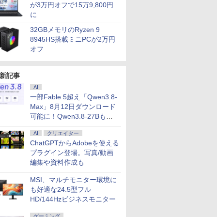
が3万円オフで15万9,800円
に
ートパソコ
 液晶ディスプレイ | I-O
「のぶ」
鹿楓堂よついろ日和
中古パソコン office付
Acer モニター 23.8インチ フルHD 非
＼当店限定！／お買い
【展示品】 Microsoft
【展示品】 富士通
転生したらスライムだ
GIGASTONE 27インチ 1
【新品】 D
転生したら
L13 Gen 2
AH241EDB-B-B | 23.8型
籍】[ 蝉
23巻 【電子書籍】[ 清
き ノートパソコン
光沢 IPS 120Hz 1ms(VRB) sRGB 99%
ものパンダバージョン
マイクロソフト
FUJITSU ノートパソコ
った件 クレイマン
ー ディスプレイ PCモニター
ートパソコン 
った件 異
32GBメモリのRyzen 9
大容量 第
0×1080(フルHD) | LED
水ユウ ]
Toshiba ノートパソコ
AdaptiveSync HDMI 1.4 ミニD-Sub
ほぼ日ホワイトボード
Surface Pro 第11世代
ン FMV LIFEBOOK
REVENGE（9） 【電
ニタ ノングレア フルHD 
WUXGA/ W
暮らしのト
8945HS搭載ミニPCが2万円
 1135G7
| スピーカー内蔵 2系統
ン コスパ抜群 メモリ
15ピン スピーカー・ヘッドフォン端子
カレンダー 20272027
13.0インチ /
UH90/J3 14型/ intel
子書籍】[ カジカ航 ]
軽減 IPSパネル 178度 広
Core 5 120
（14） 【
￥770
￥46,800
オフ
￥12,980
￥3,980
￥119,800
￥169,800
￥792
￥17,980
￥99,800
￥792
4選択可 日本
DMI) | VGAケーブル・電
16GB SSD最大1TB 第
音声入力端子 VESAマウント対応 ゼロ
年1月～12月 壁掛け /
Snapdragon X Plus/
Core Ultra 7/ メモリ
に優しいフリッカーフリー
同等性能)/
戸野タエ ]
3.3型
属【30日保証】
10-11世代 Core i5 東
フレームデザイン EK241YGbmix
フルサイズ
メモリ 16GB / SSD
16GB/ SSD 512GB/
ス (PS5確認済み/HDMI/V
16GB/ SS
80px
芝 dynabook G83
512GB / 顔認証/ タッ
WUXGA/ Webカメラ/
ー付/3年保証) ギガストー
Windows 
新記事
新品
13.3インチ 初期設定済
チパネル/ NPU搭載/ キ
Windows 11/ Office付
ラ/ Offi
 超軽量 カメ
windows11搭載 モバ
ーボード スリム ペン
き/ ピクトブラック/ シ
能/ プラ
AI
FI/Bluetooth
イルサイズ13.3インチ
付き/ Office付き/ サフ
ルバーホワイト/ フロ
一部Fable 5超え「Qwen3.8-
ン 中古
HD TFTカラーLED液
ァイア
ストグレー
Max」8月12日ダウンロード
ro
晶ノート
可能に！Qwen3.8-27Bも順
次
AI
クリエイター
ChatGPTからAdobeを使える
プラグイン登場。写真/動画
編集や資料作成も
MSI、マルチモニター環境に
も好適な24.5型フル
HD/144Hzビジネスモニター
ゲーミング