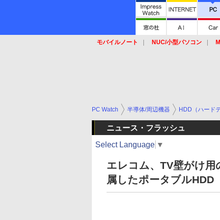
モバイルノート
NUC/小型パソコン
M
SSD
キーボード
マウス
PC Watch
半導体/周辺機器
HDD（ハード
ニュース・フラッシュ
Select Language
▼
エレコム、TV壁がけ
属したポータブルHDD