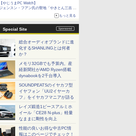
【やじうまPC Watch】
ジェンスン・フアン氏の聖地「やきとん三吉 神
田北口店」で「ご来店記念コース」を娘と堪能
もっと見る
～コース名を変更したのはNVIDIAに怒られたか
らではない
Special Site
総合オーディオブランドに進
化するSHANLINGとは何者
か？
メモリ32GBでも予算内。産
経新聞社がAMD Ryzen搭載
dynabookを2千台導入
SOUNDPEATSのイヤカフ型
イヤフォン「UU2イヤーカ
フ」をイヤカフマニアが語る
レイズ鍛造1ピースアルミホ
イール「CE28 N-plus」軽量
なままに剛性を向上
性能の良いお得な中古PC情
報はこのページでチェック！