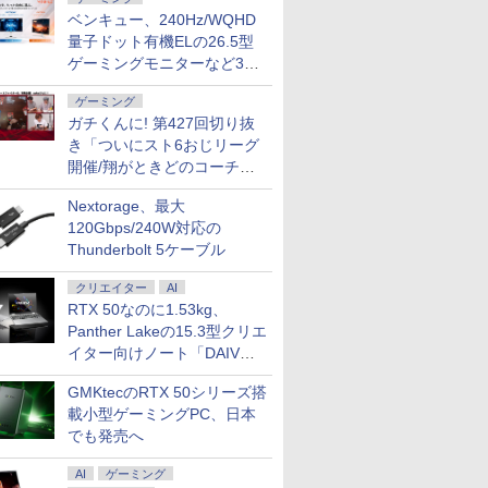
ベンキュー、240Hz/WQHD
量子ドット有機ELの26.5型
ゲーミングモニターなど3機
種
ゲーミング
ガチくんに! 第427回切り抜
き「ついにスト6おじリーグ
開催/翔がときどのコーチ就
任など」
Nextorage、最大
120Gbps/240W対応の
Thunderbolt 5ケーブル
クリエイター
AI
RTX 50なのに1.53kg、
Panther Lakeの15.3型クリエ
イター向けノート「DAIV
Z5」
GMKtecのRTX 50シリーズ搭
載小型ゲーミングPC、日本
でも発売へ
AI
ゲーミング