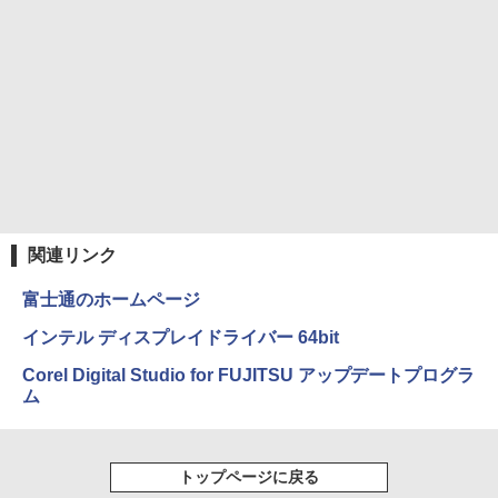
￥250
art Basic)
￥810
￥1,625
BUGS LIFE
ONE PIECE モノクロ版 115 (ジャンプコミッ
クスDIGITAL)
コカ・コーラ やかんの麦茶 from 爽健美茶 ラ
ベルレス 650mlPET×24本
￥250
￥594
￥1,653
関連リンク
富士通のホームページ
インテル ディスプレイドライバー 64bit
Corel Digital Studio for FUJITSU アップデートプログラ
ム
トップページに戻る