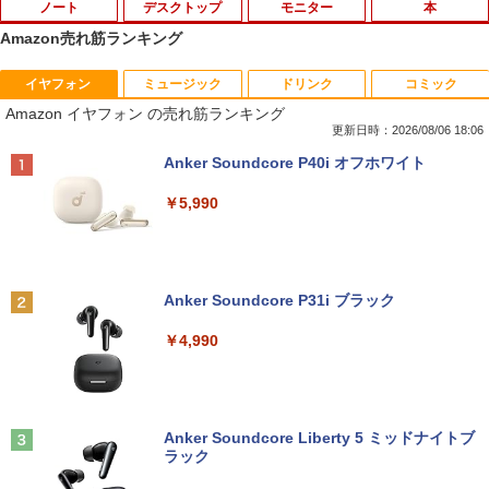
ノート
デスクトップ
モニター
本
Amazon売れ筋ランキング
イヤフォン
ミュージック
ドリンク
コミック
【期間限定破格金額！】新生活 新古品 W
【おまかせPC】 デスクトップパソコン
mini HDMI - HDMIオスメス HDMI - mini
片田舎のおっさん、剣聖になる 11 〜
1
1
1
1
Amazon イヤフォン の売れ筋ランキング
in11搭載 パソコンノートパソコンoffice
Win11搭載 省スペース型 第8世代Core i5
HDMIオスメス変換アダプタ1080pサポー
ただの田舎の剣術師範だったのに、大成
付き 初心者向けノートPC 初期設定済 1
/ 8GB以上 / SSD/HDDストレージ選択式
ト【送料無料】
した弟子たちが俺を放ってくれない件〜
更新日時：2026/08/06 18:06
5.6型 インテル高速CPU ランダムで発送
有名メーカー（DELL HP 富士通 NEC レ
【電子書籍】[ 佐賀崎しげる ]
Anker Soundcore P40i オフホワイト
メモリ4GB～ 高速SSD1TB 最大 フルHD
ノボ）からご提供 中古 省スペースデスク
￥498
Webカメラ zoom 軽量薄型 無線 型番更
トップ Windows11 Office付き 設定済み
￥1,430
￥5,990
新で在庫処分
ですぐ使えるPC
￥9,980
￥19,800
GREEN HOUSE｜グリーンハウス 強化ガ
2
ラスディスプレイ台 GH-DKBB-CL[GHD
【3千円以上送料無料】日本の歴史 角川
2
KBBCL]
まんが学習シリーズ 16巻+別巻5冊定番セ
Anker Soundcore P31i ブラック
ット 21巻セット／山本博文
Surface Go 2 1927 Core m3 8GB 128G
NiPoGi ミニpc Intel N5030 【2026新モ
￥1,740
2
2
￥4,990
B 10.5型 高精細 1920x1280 Windows 1
デル・業界超ミニ】 最大3.1Hz mini pc
￥23,760
1 Office付 Webカメラ Bluetooth Wi-Fi
Windows11 Pro 12GB+256GB SSD (4T
軽量タブレットPC 在宅ワーク最適 中古
B拡大可能) 4K 静音 高速熱放散 小型超軽
パソコン
量ミニパソコン豊富なインターフェース
【マラソンセール期間中ポイント5倍】中
3
USB3.2/HDMI 2.0×2 高速2.4G/5GWi-Fi
古モニター 19〜27インチ サイズ選択可
角川まんが学習シリーズ 日本の歴史
3
BT4.2 省電力 小型パソコン
Anker Soundcore Liberty 5 ミッドナイトブ
￥26,820
能 HDMI / DisplayPort / VGA / DVI 端子
全16巻+別巻5冊定番セット [ 山本 博文
ラック
選択可能 店長おまかせ ケーブル付き サ
]
￥29,900
ブモニターにおすすめ 動作確認済み 30