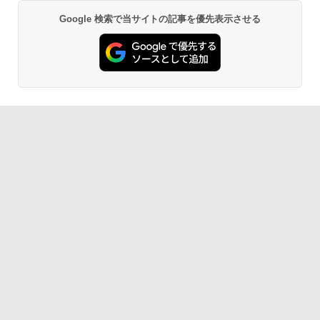
15.6インチ 中古美品 マウスコンピュータ
5
ー MPro NB530 フルHD / Windows11/
＼11日まで限定価格／デスクトップパソ
5
Google 検索で当サイトの記事を優先表示させる
BRUCE WAYNE feat. Flo Milli, ATL Jacob
【Amazon.co.jp限定】 い・ろ・は・す 2L P
薬屋のひとりごと 17巻 (デジタル版ビッグガ
超高性能 第10世代Core i7-1065G7/ 8G
コン 新品 高性能 第14世代 第12世代 Cor
[Explicit]
ET ラベルレス ×8本
ンガンコミックス)
B/ 爆速NVMe式1TB-SSD/ カメラ/ LTE/
ei7 Corei5 Corei3 AMD Ryzen7 SSD 25
無線Wi-Fi6/ Office付き/ Win11【中古ノ
6GB〜1TB メモリ 8GB〜32GB Window
ートパソコン 中古パソコン 中古PC】税
s11 WPS Office付き 動画編集 在宅ワー
￥250
￥1,001
￥770
込送料無料 あす楽対応 当日発送
ク 安い 高スペック デスクトップPC ビジ
ネス オフィス業務 事務作業 デスクワー
ク
￥39,990
BRUCE WAYNE feat. Flo Milli, ATL Jacob
by Amazon 天然水 ラベルレス 500ml ×24本
異世界居酒屋「のぶ」(22) (角川コミックス・
￥49,210
[Explicit]
富士山の天然水 バナジウム含有 水 ミネラル
エース)
ウォーター ペットボトル 静岡県産 500ミリリ
ットル (Smart Basic)
￥250
￥832
￥1,380
On My Road (Stadium ver.)
HUNTER×HUNTER モノクロ版 39 (ジャンプ
コミックスDIGITAL)
by Amazon 天然水ラベルレス 2L×9本
￥250
￥572
￥1,117
On My Road (Stadium ver.)
スーパーの裏でヤニ吸うふたり 9巻 (デジタル
版ビッグガンガンコミックス)
by Amazon 炭酸水 ラベルレス 500ml ×24本
強炭酸水 ペットボトル 500ミリリットル (Sm