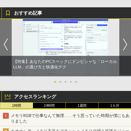
おすすめ記事
【特集】あなたのPCスペックにドンピシャな「ローカル
LLM」の選び方と快適化テク
●
●
●
●
●
アクセスランキング
1時間
24時間
1週間
1カ月
メモリ8GBで仕事なんて無理……そう思っていた時期が僕にもあ
りました