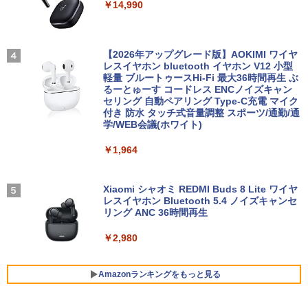
￥14,990
日保証 送料無料
￥23,760
レビュー投稿 5年保証｜MS Office 2024
3
H&B 搭載｜中古ノートパソコン Windo
￥4,580
ws11 Office付｜テンキー DVD 搭載｜C
PASOUL 煌 Ver.R GBKR-1060-i5 ゲーミ
3
ore i5 第7世代 メモリ 8GB SSD 256GB
ングPC デスクトップパソコン GeForce
【2026年アップグレード版】AOKIMI ワイヤ
九条の大罪（17） 【電子書籍】[ 真鍋昌
4
｜店長厳選 Lenovo ThinkPad 15.6型 Bl
GTX1060 中古22型液晶モニター付 第7
レスイヤホン bluetooth イヤホン V12 小型
平 ]
uetooth Wi-Fi 無線｜中古 パソコン 中古
世代 Intel Corei5 7500 3.20GHz 最大3.6
軽量 ブルートゥースHi-Fi 最大36時間再生 ぶ
22インチ ワイド 液晶モニター ★店長お
4
PC Word Excel
GHz Windows10 SSD256GB メモリ8G
るーとゅーす コードレス ENCノイズキャン
まかせ 22型 ディスプレイ フルHD対応 H
￥759
B デスクトップPC eスポーツ 【中古】
セリング 自動ペアリング Type-C充電 マイク
DMI DisplayPort 平面 在宅ワーク 在宅
付き 防水 タッチ式音量調整 スポーツ/通勤/通
￥29,800
勤務 液晶 モニター PCモニター 中古モニ
学/WEB会議(ホワイト)
￥52,800
ター 【★安心30日保証】 中古
￥1,964
￥4,980
あなたが誰かを殺した （講談社文庫） [
5
【中古】 NEC VersaPro タイプVX VKL2
4
東野 圭吾 ]
1/X 中古ノートパソコン ノートパソコン
「楽天ランキング1位」 デスクトップパ
4
中古品 液晶15インチ Windows11 Core i
ソコン Windows11 パソコン Office付き
Xiaomi シャオミ REDMI Buds 8 Lite ワイヤ
￥1,023
3 第10世代 メモリ8GB SSD256GB搭載
新品｜インテル 第14世代 Core i5-6400 i
レスイヤホン Bluetooth 5.4 ノイズキャンセ
モニター 21.5型 液晶ディスプレイ ベゼ
5
WPS Office付き 中古パソコン テンキー
5-12400F i7-14700F｜ SSD 256GB～2T
リング ANC 36時間再生
ル ディスプレイ 液晶モニター PCモニタ
付きキーボード DVDドライブ Bluetooth
B｜メモリ 8～64GB｜ デスクトップPC
ー 壁掛け フリッカーレス FreeSync 21.
無線LAN エヌイーシー バーサプロ
安い 高性能 ゲーム 本体のみ 高スペッ 初
￥2,980
5インチ 角度調節 FullHD ブルーライト
期設定済み
カット VAパネル VESAフル FHDノング
￥34,800
レア MAXZEN JM22CH02
￥45,700
Amazonランキングをもっと見る
￥9,480