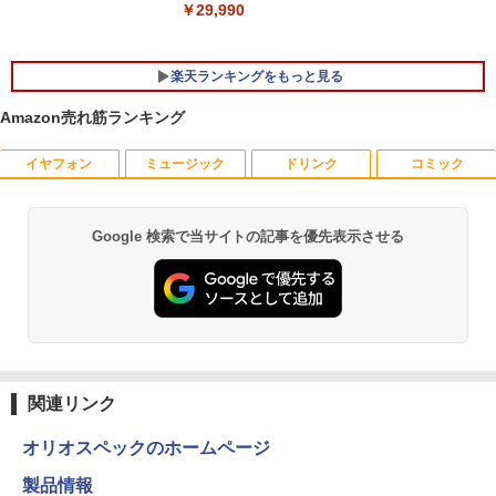
￥29,990
【楽天1位常連】【新品】 2026年最新モ
5
デル ノートパソコン パソコン JIS 日本
語キーボード 第14世代CPU搭載 Windo
楽天ランキングをもっと見る
ws11 第13世代CPU搭載 14.1/15.6インチ
ワイド液晶 フルHD cpu N95/N5095/N34
Amazon売れ筋ランキング
50 メモリ 8GB 12GB 16GB 32GB SSD
128GB 256GB 512GB 1TB USB3.0 初期
設定済
イヤフォン
ミュージック
ドリンク
コミック
HP ProDisplay 21.5インチワイドIPS モ
日本人に適した審美修復治療の理論と実
1
1
ニター P224/フルHD（1920x1080）/HD
際 [ 貞光謙一郎 ]
￥33,680
MI、VGA、DisplayPort/VESA規格/スリ
ムベゼル/フリッカーフリー/ブルーライト
￥17,600
Google 検索で当サイトの記事を優先表示させる
Anker Soundcore P40i オフホワイト
BRUCE WAYNE feat. Flo Milli, ATL Jacob
by Amazon 天然水 ラベルレス 500ml ×24本
薬屋のひとりごと 17巻 (デジタル版ビッグガ
軽減/HDMI搭載モニター/Switch PS対応
[Explicit]
富士山の天然水 バナジウム含有 水 ミネラル
ンガンコミックス)
(再生中古品)
ウォーター ペットボトル 静岡県産 500ミリリ
￥5,990
ットル (Smart Basic)
￥250
￥770
￥8,888
ゆるキャン△ 19 （まんがタイムKRコ
2
￥1,380
ミックス フォワードコミックス） [ あf
ろ ]
Anker Soundcore P31i ブラック
BRUCE WAYNE feat. Flo Milli, ATL Jacob
異世界居酒屋「のぶ」(22) (角川コミックス・
モニター 21.5型 液晶ディスプレイ ベゼ
2
[Explicit]
エース)
関連リンク
【Amazon.co.jp限定】 い・ろ・は・す 2L P
ル ディスプレイ 液晶モニター PCモニタ
￥913
ET ラベルレス ×8本
￥4,990
ー 壁掛け フリッカーレス FreeSync 21.
￥250
￥832
5インチ 角度調節 FullHD ブルーライト
オリオスペックのホームページ
￥1,001
カット VAパネル VESAフル FHDノング
レア MAXZEN JM22CH02
製品情報
九条の大罪（17） 【電子書籍】[ 真鍋昌
3