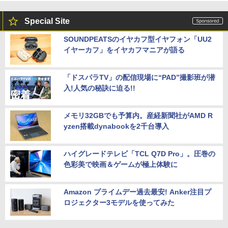
Special Site
SOUNDPEATSのイヤカフ型イヤフォン「UU2
イヤーカフ」をイヤカフマニアが語る
「ドスパラTV」の配信現場に“PAD”撮影班が潜
入!人気の秘訣に迫る!!
メモリ32GBでも予算内。産経新聞社がAMD R
yzen搭載dynabookを2千台導入
ハイグレードテレビ「TCL Q7D Pro」。圧巻の
色彩美で映画＆ゲームが極上体験に
Amazon プライムデー過去最安! Anker注目プ
ロジェクター3モデルを使ってみた