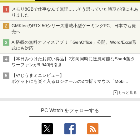
メモリ8GBで仕事なんて無理……そう思っていた時期が僕にもあ
モニター 21.5インチ/23.8インチ/27イン
5
りました
チ フルhd 高画質 100Hz VA ノングレア
非光沢 スピーカー内蔵 3年保証 ディスプ
GMKtecのRTX 50シリーズ搭載小型ゲーミングPC、日本でも発
レイ パソコンモニター PCモニター フル
売へ
ハイビジョン 21インチ 液晶モニター ア
イリスオーヤマ DT-JF *
AI搭載の無料オフィスアプリ「GenOffice」公開。Word/Excel形
式にも対応
￥11,980
【本日みつけたお買い得品】2方向同時に送風可能なShark製タ
ワーファンが9,940円引き
【やじうまミニレビュー】
ポケットにも楽々入るロジクールの2つ折りマウス「Mobi
Fold」。その気になるギミックとは？
もっと見る
PC Watch をフォローする