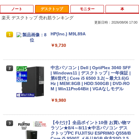
ノート
デスクトップ
モニター
本
楽天 デスクトップ 売れ筋ランキング
更新日時：2026/08/06 17:00
中古 ノートパソコン Windows11搭載 Of
HP(Inc.) M9L89A
1
1
fice付き NEC VKT16M7 第8世代 Core i5
14型 メモリ8GB SSD256GB 初期設定済
￥9,730
み 薄型 軽量 WEBカメラ 整備済み品 ノ
ートPC
￥26,800
中古パソコン | Dell | OptiPlex 3040 SFF
2
| Windows11 | デスクトップ | 一年保証 |
第6世代 | Core i5 6500 3.2(～最大3.6)G
Hz | MEM:8GB | HDD:500GB | DVD-RO
【1500円OFFクーポン】【テンキー&DV
M | Win11Pro64Bit | VGAなしモデル
2
Dドライブ】中古ノートパソコン 中古パ
ソコン 15.6インチ SSD128GB メモリ8G
￥9,980
B Core i5 第7世代 Microsoft Office付き
Windows11 富士通 Lifebook A747 ノー
トパソコン 中古 PC パソコン 中古ノート
PC SSD1TB メモリ16GB
【今だけ】全品ポイント10倍 お買い物マ
3
ラソン★8/4～8/11★中古パソコン デス
￥17,800
クトップPC FUJITSU ESPRIMO Q558/B
Core i5 9500T メモリ8GB 中古SSD 2.5