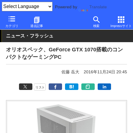
Powered by
Translate
PC Watch
パソコン/タブレット/スマートフォン
ゲーミングパソ
カテゴリ
過去記事
検索
Impressサイト
ニュース・フラッシュ
オリオスペック、GeForce GTX 1070搭載のコン
パクトなゲーミングPC
佐藤 岳大
2016年11月24日 20:45
リスト