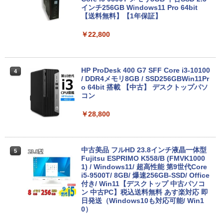
インチ256GB Windows11 Pro 64bit
【送料無料】【1年保証】
最大180日保証｜第10世代｜中古ノート
3
パソコン Windows11 office付き｜Core
￥22,800
i3 第10世代｜メモリ8GB SSD256GB｜1
5.6インチ｜メーカー選択可能｜整備済み
中古パソコン｜Microsoft office 2019搭
載｜ノートパソコン｜中古パソコン｜パ
HP ProDesk 400 G7 SFF Core i3-10100
4
ソコン｜中古ノートPC｜ノートPC
/ DDR4メモリ8GB / SSD256GBWin11Pr
o 64bit 搭載 【中古】 デスクトップパソ
￥29,800
コン
￥28,800
【新品】【楽天1位！】ノートパソコン
4
新品第13世代CPU搭載ノートPC Office
付きノートパソコン 初心者向け Window
中古美品 フルHD 23.8インチ液晶一体型
5
s11 初期設定済 Webカメラ zoom 日本語
Fujitsu ESPRIMO K558/B (FMVK1000
キーボード 14.1型 Intel Celeron メモリ
1) / Windows11/ 超高性能 第9世代Core
8GB SSD1TB(最大) 大容量バッテリービ
i5-9500T/ 8GB/ 爆速256GB-SSD/ Office
ジネス 大学生 プレゼント 学生向け
付き/ Win11【デスクトップ 中古パソコ
ン 中古PC】税込送料無料 あす楽対応 即
￥29,800
日発送（Windows10も対応可能/ Win1
0）