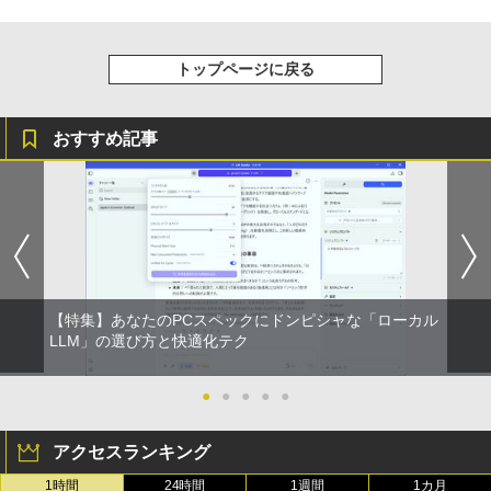
平 ]
Anker Soundcore Liberty 5 ミッドナイトブ
On My Road (Stadium ver.)
HUNTER×HUNTER モノクロ版 39 (ジャンプ
￥9,480
ラック
コミックスDIGITAL)
by Amazon 天然水ラベルレス 2L×9本
￥759
￥250
トップページに戻る
￥14,990
￥572
￥1,117
Yoothi 互換品 液晶 14.0インチ NT140F
3
HM-N43 NT140FHM-N44 NT140FHM-N
おすすめ記事
45 交換用 FullHD 1920x1080 IPS LED L
ちいかわ なんか小さくてかわいいやつ
4
CD 液晶ディスプレイ 修理交換用液晶パ
【2026年アップグレード版】AOKIMI ワイヤ
BUGS LIFE
スーパーの裏でヤニ吸うふたり 9巻 (デジタル
（4） （ワイドKC） [ ナガノ ]
ネル
レスイヤホン bluetooth イヤホン V12 小型
版ビッグガンガンコミックス)
コカ・コーラ やかんの麦茶 from 爽健美茶 ラ
軽量 ブルートゥースHi-Fi 最大36時間再生 ぶ
ベルレス 650mlPET×24本
￥250
￥1,210
るーとゅーす コードレス ENCノイズキャン
￥9,800
￥810
セリング 自動ペアリング Type-C充電 マイク
￥1,653
付き 防水 タッチ式音量調整 スポーツ/通勤/通
学/WEB会議(ホワイト)
【楽天1位!1,600円OFFクーポン 8/4 20:
On My Road (Stadium ver.)
ONE PIECE モノクロ版 115 (ジャンプコミッ
うごく！あそべる！ 超かんたん工作
4
5
￥1,964
00-8/11 01:59】Xiaomi Monitor A24i 20
【特集】あなたのPCスペックにドンピシャな「ローカル
クスDIGITAL)
（全6巻） （0） [ ヒダ オサム ]
by Amazon 炭酸水 ラベルレス 500ml ×24本
26 ディスプレイ 1080P 23.8インチ 144
強炭酸水 ペットボトル 500ミリリットル (Sm
LLM」の選び方と快適化テク
￥250
Hzリフレッシュレート sRGB99% 1670
art Basic)
￥594
￥19,140
万色 300nits ΔE＜1 低ブルーライト 大
Xiaomi シャオミ REDMI Buds 8 Lite ワイヤ
画面 TÜV認証 目にやさしい 調整可能な
●
●
●
●
●
レスイヤホン Bluetooth 5.4 ノイズキャンセ
￥1,625
スタンド VESA
リング ANC 36時間再生
アクセスランキング
￥12,580
￥2,980
1時間
24時間
1週間
1カ月