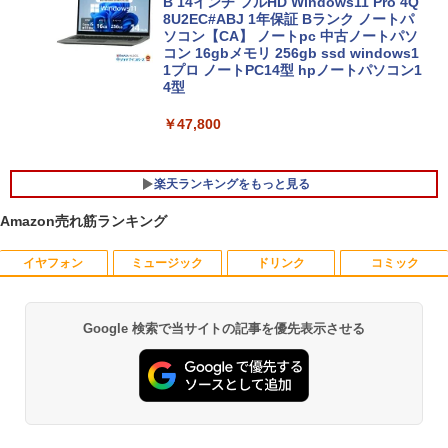
B 14インチ フルHD Windows11 Pro 4Q
8U2EC#ABJ 1年保証 Bランク ノートパ
ソコン【CA】 ノートpc 中古ノートパソ
コン 16gbメモリ 256gb ssd windows1
1プロ ノートPC14型 hpノートパソコン1
4型
￥47,800
楽天ランキングをもっと見る
Amazon売れ筋ランキング
イヤフォン
ミュージック
ドリンク
コミック
ポイント10倍 中古パソコン デスクトッ
【マラソンセール期間中ポイント5倍】中
独身貴族は異世界を謳歌する 〜結婚し
1
1
1
プパソコン Windows 11【Office付】
古モニター 17インチ スクエア 店長おま
ない男の優雅なおひとりさまライフ〜
【Windows 11 Pro 64Bit搭載】DELL O
かせ VGA / DVI ケーブル付き サブモニタ
（8） 【電子書籍】[ 駒鳥ひわ ]
ptiplexシリーズ Core i5搭載/4G/新品SS
ー 監視用 ケーブル付き 動作確認済み 30
Google 検索で当サイトの記事を優先表示させる
Anker Soundcore P40i オフホワイト
BRUCE WAYNE feat. Flo Milli, ATL Jacob
【Amazon.co.jp限定】 い・ろ・は・す 2L P
薬屋のひとりごと 17巻 (デジタル版ビッグガ
D 120GB/DVD-ROM/送料無料【オプショ
日保証 送料無料
￥792
[Explicit]
ET ラベルレス ×8本
ンガンコミックス)
ン色々有】
￥7,990
￥2,980
￥250
￥1,112
￥770
￥24,800
異世界魔王と召喚少女の奴隷魔術（30）
2
【電子書籍】[ 福田直叶 ]