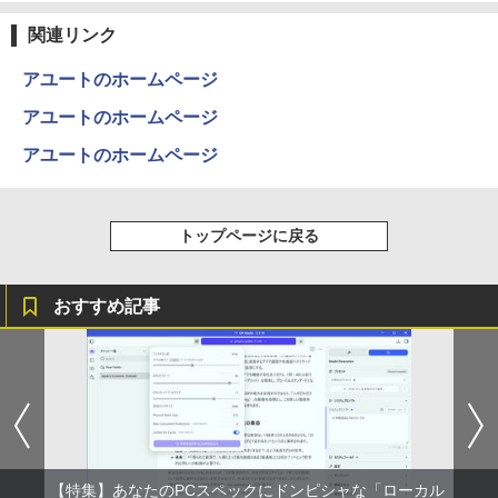
【楽天1位！保護レザーケース付き】【タ
2
Anker Soundcore P31i ブラック
BRUCE WAYNE feat. Flo Milli, ATL Jacob
by Amazon 天然水 ラベルレス 500ml ×24本
異世界居酒屋「のぶ」(22) (角川コミックス・
【エントリーでポイント100％還元のチ
ッチ選択】 モバイルモニター 15.6インチ
￥792
2
[Explicit]
富士山の天然水 バナジウム含有 水 ミネラル
エース)
関連リンク
ャンス】GMKtec ミニpc G3 Pro Intel C
ノングレア 非光沢 1080PフルHD コスパ
ウォーター ペットボトル 静岡県産 500ミリリ
￥5,990
ore i3 10110U 16GB DDR4 64GBまで増
高画質 デュアルモニター サブモニター
ットル (Smart Basic)
￥250
￥832
設 512GB SSD M.2 2242 最大8TB Wind
ポータブルモニター ゲーミングモニター
アユートのホームページ
ows11 Pro mini pc 4.1GHz WIFI6 BT5.
リモートワーク IPS Tpye-C/mini HDMI
￥1,380
2 小型PC VESA対応 ミニパソコン 2画面
pc ミニPC iPhone対応
アユートのホームページ
ゾンビのあふれた世界で俺だけが襲われ
3
高性能 みにpc nucbox 省エネ デスクト
ない 5 【電子書籍】[ 増田ちひろ ]
ップPC
Anker Soundcore Liberty 5 ミッドナイトブ
On My Road (Stadium ver.)
ONE PIECE モノクロ版 115 (ジャンプコミッ
アユートのホームページ
￥9,999
ラック
クスDIGITAL)
by Amazon 炭酸水 ラベルレス 500ml ×24本
￥1,155
強炭酸水 ペットボトル 500ミリリットル (Sm
￥66,248
￥250
art Basic)
￥14,990
￥594
トップページに戻る
【公式・メーカー直販・送料無料】モニ
3
￥1,625
ター 新品 フルHD HP Series 3 Pro 324p
[VETESA正規販売店]デスクトップパソ
v 23.8 インチFHD VA モニター VA 23.8
ゼンリン住宅地図 B4判 兵庫県 たつの市
3
4
コン PC 一体型 新品 Windows11 27型 C
型 角度調整 VESA 100Hz 液晶HDMI VGA
【2026年アップグレード版】AOKIMI ワイヤ
On My Road (Stadium ver.)
HUNTER×HUNTER モノクロ版 39 (ジャンプ
発行年月202603 28229010R
おすすめ記事
ore i7 第4世代 Office付き メモリ16GB
PS5 Nintendo Switch 3年保証 転送不可
レスイヤホン bluetooth イヤホン V12 小型
コミックスDIGITAL)
by Amazon 天然水ラベルレス 2L×9本
SSD512GB 初期設定済 ホワイト ブラッ
(型番: 9U5C1AA)
軽量 ブルートゥースHi-Fi 最大36時間再生 ぶ
￥250
￥19,800
ク
るーとゅーす コードレス ENCノイズキャン
￥572
￥1,117
セリング 自動ペアリング Type-C充電 マイク
￥12,900
付き 防水 タッチ式音量調整 スポーツ/通勤/通
￥69,800
学/WEB会議(ホワイト)
赤ちゃんに転生した話(5) 【電子書籍】[
BUGS LIFE
スーパーの裏でヤニ吸うふたり 9巻 (デジタル
5
￥1,964
24G4/11 23.8インチ フルHD 180Hz ゲー
茶々京色 ]
版ビッグガンガンコミックス)
コカ・コーラ やかんの麦茶 from 爽健美茶 ラ
4
GMKtec GMK-K8 PLUS-32/1T-W11Pro
ミングモニター FastIPS 1ms(GTG)
ベルレス 650mlPET×24本
4
￥250
(8845HS)
【特集】あなたのPCスペックにドンピシャな「ローカル
￥1,430
￥810