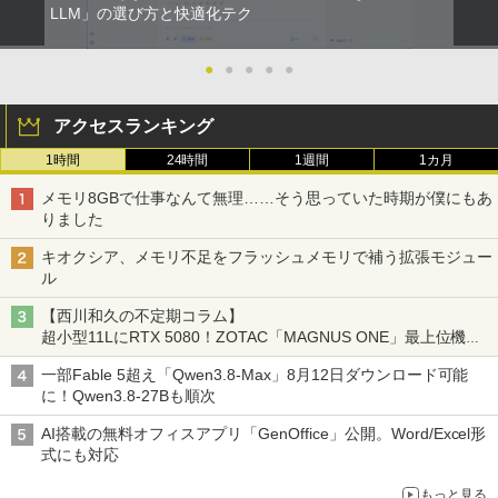
LLM」の選び方と快適化テク
Xiaomi シャオミ REDMI Buds 8 Lite ワイヤ
￥13,591
￥2,009
レスイヤホン Bluetooth 5.4 ノイズキャンセ
￥124,800
リング ANC 36時間再生
●
●
●
●
●
￥2,980
楽天1位★マラソン限定P2倍【クーポン
5
アクセスランキング
デスクトップPC Ryzen7 5700G メモリ1
利用で実質10,999円】モバイルモニター
5
6GB SSD1TB B550 グラボなし
15.6インチ モバイルディスプレイ FHD 1
1時間
24時間
1週間
1カ月
920*1080 非光沢 A+スクリーン IPS液晶
パネル 薄型 軽量 USBType-C miniHDMI
￥148,700
メモリ8GBで仕事なんて無理……そう思っていた時期が僕にもあ
カバースタンド付き PS4/PS5/Switch/P
りました
C/Macなど対応 Ingnok yn02b
キオクシア、メモリ不足をフラッシュメモリで補う拡張モジュー
￥13,999
ル
【西川和久の不定期コラム】
超小型11LにRTX 5080！ZOTAC「MAGNUS ONE」最上位機の
実力を探る
一部Fable 5超え「Qwen3.8-Max」8月12日ダウンロード可能
に！Qwen3.8-27Bも順次
AI搭載の無料オフィスアプリ「GenOffice」公開。Word/Excel形
式にも対応
もっと見る