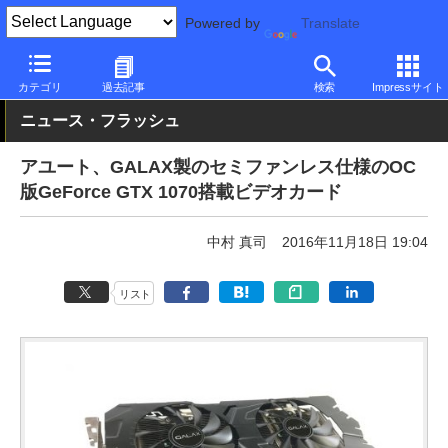
Powered by
Translate
PC Watch
半導体/周辺機器
GPU
GeForce
カテゴリ
過去記事
検索
Impressサイト
ニュース・フラッシュ
アユート、GALAX製のセミファンレス仕様のOC
版GeForce GTX 1070搭載ビデオカード
中村 真司
2016年11月18日 19:04
リスト