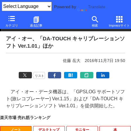
Powered by
Translate
ニュース・フラッシュ
カテゴリ
過去記事
検索
Impressサイト
アイ・オー、「DA-TOUCH キャリブレーションソ
フト Ver.1.01」ほか
佐藤 岳大
2016年11月7日 19:50
リスト
アイ・オー・データ機器は、「GPSLOG サポートソフ
ト(旅レコプレーヤー) Ver.1.15」および「DA-TOUCH キ
ャリブレーションソフト Ver.1.01」を提供開始した。
楽天市場 売れ筋ランキング
ノート
デスクトップ
モニター
本