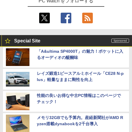
PC Watch をフォローする
Special Site
「A&ultima SP4000T」の魅力！ポケットに入
るオーディオの醍醐味
レイズ鍛造1ピースアルミホイール「CE28 N-p
lus」軽量なままに剛性を向上
性能の良いお得な中古PC情報はこのページで
チェック！
メモリ32GBでも予算内。産経新聞社がAMD R
yzen搭載dynabookを2千台導入