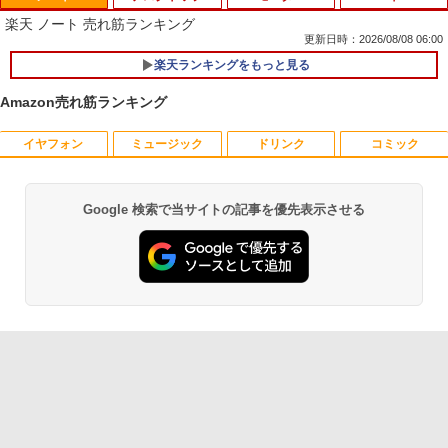
楽天 ノート 売れ筋ランキング
更新日時：2026/08/08 06:00
楽天ランキングをもっと見る
Amazon売れ筋ランキング
イヤフォン
ミュージック
ドリンク
コミック
妹は知っている（8） 【電子限定特典つ
1
き】 【電子書籍】[ 雁木万里 ]
￥792
Google 検索で当サイトの記事を優先表示させる
Anker Soundcore P40i オフホワイト
BRUCE WAYNE feat. Flo Milli, ATL Jacob
【Amazon.co.jp限定】 い・ろ・は・す 2L P
薬屋のひとりごと 17巻 (デジタル版ビッグガ
[Explicit]
ET ラベルレス ×8本
ンガンコミックス)
￥7,990
￥250
￥1,112
￥770
信じていた仲間達にダンジョン奥地で殺
2
されかけたがギフト『無限ガチャ』でレ
ベル9999の仲間達を手に入れて元パーテ
Anker Soundcore P31i ブラック
BRUCE WAYNE feat. Flo Milli, ATL Jacob
by Amazon 天然水 ラベルレス 500ml ×24本
異世界居酒屋「のぶ」(22) (角川コミックス・
ィーメンバーと世界に復讐＆『ざま
[Explicit]
富士山の天然水 バナジウム含有 水 ミネラル
エース)
ぁ！』します！【電子書籍】
ウォーター ペットボトル 静岡県産 500ミリリ
￥5,990
ットル (Smart Basic)
￥250
￥832
￥792
￥1,380