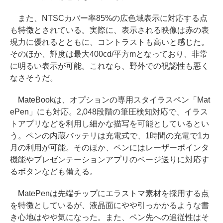
また、NTSCカバー率85%の広色域表示に対応する点
も特徴とされている。実際に、表示される映像は赤の表
現力に優れるとともに、コントラストも高いと感じた。
そのほか、輝度は最大400cd/平方mとなっており、非常
に明るい表示が可能。これなら、野外での視認性も悪く
なさそうだ。
MateBookは、オプションの専用スタイラスペン「Mat
ePen」にも対応。2,048段階の筆圧検知対応で、イラス
トアプリなどを利用し細かな描写を可能としているとい
う。ペンの内蔵バッテリは充電式で、1時間の充電で1カ
月の利用が可能。そのほか、ペンにはレーザーポインタ
機能やプレゼンテーションアプリのページ送りに対応す
るボタンなども備える。
MatePenは先端チップにエラストマ素材を採用する点
を特徴としているが、液晶面にやや引っかかるような書
き心地はやや気になった。また、ペン先への追従性はそ