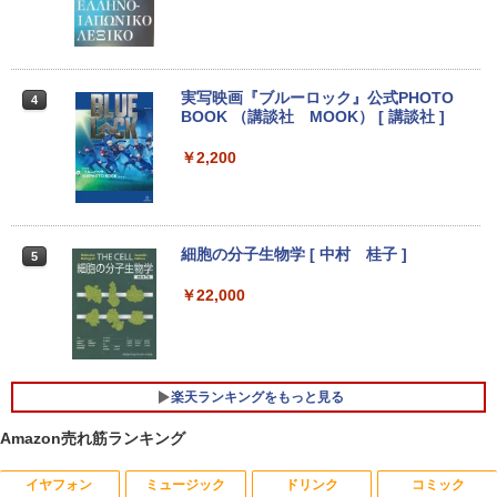
【選べる2色 コスパ抜群】モバイルモニ
3
【エントリーでポイント100％還元のチ
ター 15.6インチ フルHD 100%sRGB 非
3
ャンス】GMKtec G5S ミニpc 【Intel N
光沢IPS パネル Type-C対応 miniHDMI V
【1500円OFFクーポン】【DVDドライブ
5095 DDR5 8GB 128GB SSD】mini pc
ESA対応 650g/889g 2色から選択可能 モ
3
&テンキー】ノートパソコン 中古パソコ
Windows11 Pro 超軽量 4コア/4スレッド
ニター サブディスプレイ テレワーク 在
ン 15.6インチ SSD256GB メモリ8GB C
2.9GHz ミニパソコン M.2 2242 SATA WI
宅勤務 UPERFECT
実写映画『ブルーロック』公式PHOTO
4
ore i3-8130U 第8世代 Microsoft Office
FI6 Bluetooth5.2 4K 2画面出力 デスク
BOOK （講談社 MOOK） [ 講談社 ]
付き Windows11 東芝 dynabook B65
トップPC NucBox みにpc 省エネ オフィ
￥8,999
ノートパソコン 中古 PC パソコン 中古ノ
ス
￥2,200
ートPC 最大SSD1TB 最大メモリ16GB
￥46,248
￥21,800
Yoothi 互換品 液晶 14.0インチ NEC LAV
4
IE N14 Slim N1455/HA N1455/HAL PC-
細胞の分子生物学 [ 中村 桂子 ]
N1455HAL 対応 FullHD 1920x1080 IPS
5
Office2024付き デスクトップPC デスク
LED LCD 液晶ディスプレイ 修理交換用
4
【★最大100%ポイント】【新生活応援・
トップ パソコン ビジネス 第14世代 core
液晶パネル
￥22,000
4
2026】【Office 2019 H&B】【カメラ×F
i7 第12世代 corei3 corei5 Windows11
HD】富士通 LIFEBOOK U939/第8世代 C
SSD 128GB～2TB メモリ8GB～32GB 2
￥9,800
ore i5/メモリ:8GB/M.2 SSD:256GB/512
年保証 安い 激安 オフィス業務 事務作業
GB/1TB/Wi-fi/Bluetooth/13.3型/HDMI/U
デスクワーク 動画視聴 おしゃれ 本体の
SB-C/USB3.1/パソコン 中古PC 中古ノー
み
楽天ランキングをもっと見る
トパソコン Windows11
【期間限定10%OFFクーポン 8/12 10時
5
￥45,700
まで】 ゲーミングモニター 24.5インチ F
Amazon売れ筋ランキング
￥25,800
HD 240Hz 1ms Fast IPSパネル HDMI2.0
×1 DP1.4×1 Adaptive Sync対応 フリッ
イヤフォン
ミュージック
ドリンク
コミック
カーフリー ブルーライトカット モニター