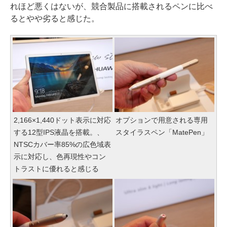
れほど悪くはないが、競合製品に搭載されるペンに比べ
るとやや劣ると感じた。
2,166×1,440ドット表示に対応
オプションで用意される専用
する12型IPS液晶を搭載。、
スタイラスペン「MatePen」
NTSCカバー率85%の広色域表
示に対応し、色再現性やコン
トラストに優れると感じる