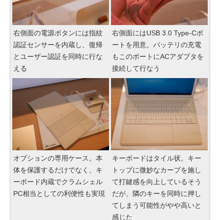
右側面の電源ボタンには指紋
右側面にはUSB 3.0 Type-Cポ
認証センサーを内蔵し、復帰
ートを用意。バッテリの充電
とユーザー認証を同時に行な
もこのポートにACアダプタを
える
接続して行なう
オプションの専用ケース。本
キーボードはタイル状。キー
体を保護するだけでなく、キ
トップに微妙なカーブを施し
ーボード内蔵でクラムシェル
て打鍵感を向上しているそう
PC相当としての利便性も実現
だが、隣のキーを同時に押し
てしまう可能性がやや高いと
感じた