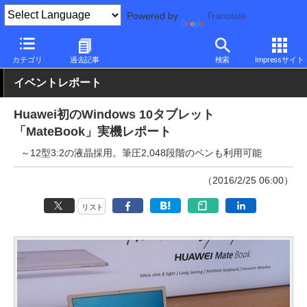
Powered by
Translate
PC Watch
イベント
MWC
2016
カテゴリ
過去記事
検索
Impressサイト
イベントレポート
Huawei初のWindows 10タブレット
「MateBook」実機レポート
～12型3:2の液晶採用。筆圧2,048段階のペンも利用可能
（2016/2/25 06:00）
リスト