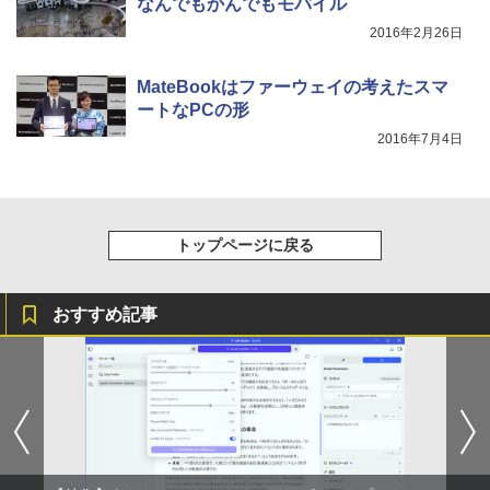
なんでもかんでもモバイル
レスイヤホン bluetooth イヤホン V12 小型
コミックスDIGITAL)
by Amazon 炭酸水 ラベルレス 500ml ×24本
軽量 ブルートゥースHi-Fi 最大36時間再生 ぶ
強炭酸水 ペットボトル 500ミリリットル (Sm
￥250
2016年2月26日
るーとゅーす コードレス ENCノイズキャン
art Basic)
￥572
セリング 自動ペアリング Type-C充電 マイク
付き 防水 タッチ式音量調整 スポーツ/通勤/通
MateBookはファーウェイの考えたスマ
￥1,625
学/WEB会議(ホワイト)
ートなPCの形
On My Road (Stadium ver.)
スーパーの裏でヤニ吸うふたり 9巻 (デジタル
2016年7月4日
￥1,964
版ビッグガンガンコミックス)
コカ・コーラ やかんの麦茶 from 爽健美茶 ラ
ベルレス 650mlPET×24本
￥250
￥810
Xiaomi シャオミ REDMI Buds 8 Lite ワイヤ
￥2,009
レスイヤホン Bluetooth 5.4 ノイズキャンセ
リング ANC 36時間再生
トップページに戻る
￥3,480
おすすめ記事