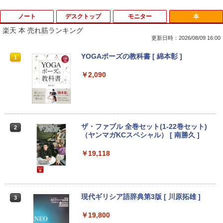
ノート
デスクトップ
モニター
本
楽天 本 売れ筋ランキング
更新日時：2026/08/09 16:00
8月5日限定10倍＆抽選10000P！｜2021
R309-Apple Mac mini A1347 1点 MacO
【中古良品】【安心保証】Princeton 21.
YOGAポーズの教科書 [ 綿本彰 ]
1
1
1
1
年モデル！高性能ノートパソコン Windo
S Catalina 10.15.7/CPU Core i5-4260U/
5型ワイドカラー液晶ディスプレイ PTF
ws11 富士通 LIFEBOOK A5511 第11世
メモリ 4GB/SATA 500GB intel HD Grap
WDE-22W / PTFBDE-22W ブラック/ ホ
￥2,090
代Celeron 6305U最大メモリ32GB 秒速
hics 5000 1536MB グラフィックス搭載
ワイト色 スピーカー搭載 プリンストン
起動新品SSD2TB テンキー内蔵 15.6型大
★送料無料【中古動作品】
画面 ノートパソコン中古 オフィス付き
￥4,050
Microsoftoffice2024可 送料無料 WIFI
￥6,480
￥15,120
ザ・ファブル 全巻セット(1-22巻セット)
2
（ヤンマガKCスペシャル） [ 南勝久 ]
アースドリームス 厳選おまかせモニター
2
中古パソコン | NEC | Mate MRL36L-5 |
21.5型〜27型ワイド 【HDMI対応 / FULL
2
Windows11 | デスクトップ | 一年保証 |
HD解像度】 大手メーカー液晶 (Dell/HP/
￥19,118
新古品ノートパソコン Intel Celeron Wi
第9世代 | Core i3 9100 3.6(〜最大4.2)G
NEC等) テレワーク デュアルモニター S
2
ndows11 Pro Office 2024付き メモリ16
Hz | MEM:8GB | SSD:256GB(新品) | DV
witch PS4 PS5対応 【整備済み中古品】
GB SSD512GB 12型/14型選択可 Blueto
Dマルチ | Win11Pro64bit
oth 無線LAN USB3.0 軽量 モバイル ビ
￥6,470
ジネス 在宅勤務 学生向け
￥15,000
現代ギリシア語辞典第3版 [ 川原拓雄 ]
3
￥21,980
￥19,800