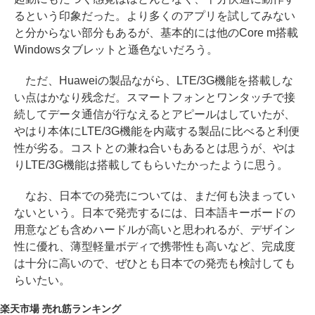
るという印象だった。より多くのアプリを試してみない
と分からない部分もあるが、基本的には他のCore m搭載
Windowsタブレットと遜色ないだろう。
ただ、Huaweiの製品ながら、LTE/3G機能を搭載しな
い点はかなり残念だ。スマートフォンとワンタッチで接
続してデータ通信が行なえるとアピールはしていたが、
やはり本体にLTE/3G機能を内蔵する製品に比べると利便
性が劣る。コストとの兼ね合いもあるとは思うが、やは
りLTE/3G機能は搭載してもらいたかったように思う。
なお、日本での発売については、まだ何も決まってい
ないという。日本で発売するには、日本語キーボードの
用意なども含めハードルが高いと思われるが、デザイン
性に優れ、薄型軽量ボディで携帯性も高いなど、完成度
は十分に高いので、ぜひとも日本での発売も検討しても
らいたい。
楽天市場 売れ筋ランキング