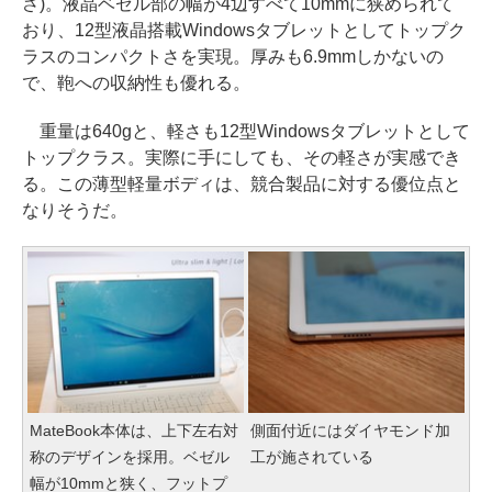
さ)。液晶ベゼル部の幅が4辺すべて10mmに狭められて
おり、12型液晶搭載Windowsタブレットとしてトップク
ラスのコンパクトさを実現。厚みも6.9mmしかないの
で、鞄への収納性も優れる。
重量は640gと、軽さも12型Windowsタブレットとして
トップクラス。実際に手にしても、その軽さが実感でき
る。この薄型軽量ボディは、競合製品に対する優位点と
なりそうだ。
MateBook本体は、上下左右対
側面付近にはダイヤモンド加
称のデザインを採用。ベゼル
工が施されている
幅が10mmと狭く、フットプ