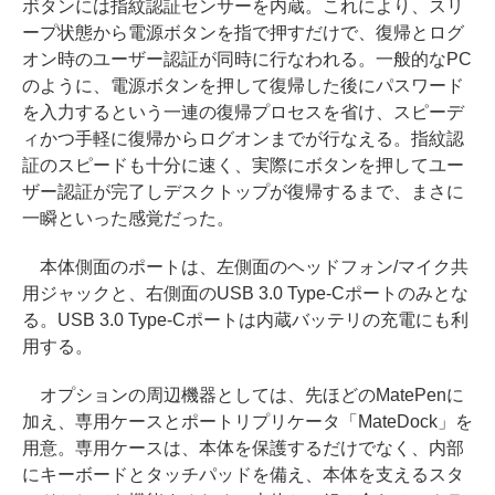
ボタンには指紋認証センサーを内蔵。これにより、スリ
ープ状態から電源ボタンを指で押すだけで、復帰とログ
オン時のユーザー認証が同時に行なわれる。一般的なPC
のように、電源ボタンを押して復帰した後にパスワード
を入力するという一連の復帰プロセスを省け、スピーデ
ィかつ手軽に復帰からログオンまでが行なえる。指紋認
証のスピードも十分に速く、実際にボタンを押してユー
ザー認証が完了しデスクトップが復帰するまで、まさに
一瞬といった感覚だった。
本体側面のポートは、左側面のヘッドフォン/マイク共
用ジャックと、右側面のUSB 3.0 Type-Cポートのみとな
る。USB 3.0 Type-Cポートは内蔵バッテリの充電にも利
用する。
オプションの周辺機器としては、先ほどのMatePenに
加え、専用ケースとポートリプリケータ「MateDock」を
用意。専用ケースは、本体を保護するだけでなく、内部
にキーボードとタッチパッドを備え、本体を支えるスタ