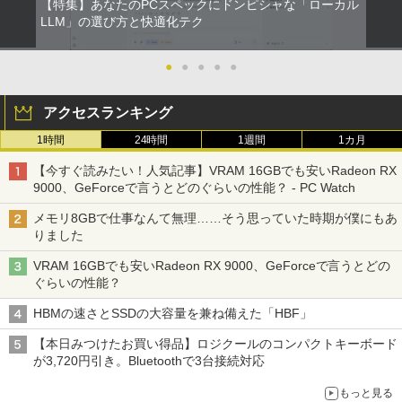
【特集】あなたのPCスペックにドンピシャな「ローカル
LLM」の選び方と快適化テク
●
●
●
●
●
アクセスランキング
1時間
24時間
1週間
1カ月
【今すぐ読みたい！人気記事】VRAM 16GBでも安いRadeon RX
9000、GeForceで言うとどのぐらいの性能？ - PC Watch
メモリ8GBで仕事なんて無理……そう思っていた時期が僕にもあ
りました
VRAM 16GBでも安いRadeon RX 9000、GeForceで言うとどの
ぐらいの性能？
HBMの速さとSSDの大容量を兼ね備えた「HBF」
【本日みつけたお買い得品】ロジクールのコンパクトキーボード
が3,720円引き。Bluetoothで3台接続対応
もっと見る