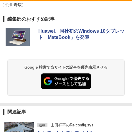
★レノボ / Lenovo ThinkCentre M70q
ディスプレイ MAXZEN MGM25IC04-F2
5
（平澤 寿康）
ノートパソコン 新品 14インチ Office搭
Tiny Gen 5 12TES7DK00 (Windows 11
40
5
載 Windows11 Pro 日本語キーボード メ
Pro/インテル Core i5 14500T/メモリ:16
Anker Soundcore P40i オフホワイト
BRUCE WAYNE feat. Flo Milli, ATL Jacob
【Amazon.co.jp限定】 い・ろ・は・す 2L P
薬屋のひとりごと 17巻 (デジタル版ビッグガ
モリ 12GB SSD 128GB 256GB 512GB 1
GB/SSD:256GB)【デスクトップパソコ
編集部のおすすめ記事
￥12,980
[Explicit]
ET ラベルレス ×8本
ンガンコミックス)
TB Webカメラ WiFi Bluetooth 選べる
ン】【送料無料】
カラー 14型 薄型 軽量
￥7,990
Huawei、同社初のWindows 10タブレッ
￥250
￥1,112
￥770
￥139,500
ト「MateBook」を発表
￥29,800
Anker Soundcore P31i ブラック
BRUCE WAYNE feat. Flo Milli, ATL Jacob
by Amazon 天然水 ラベルレス 500ml ×24本
異世界居酒屋「のぶ」(22) (角川コミックス・
[Explicit]
富士山の天然水 バナジウム含有 水 ミネラル
エース)
ウォーター ペットボトル 静岡県産 500ミリリ
￥5,990
Google 検索で当サイトの記事を優先表示させる
ットル (Smart Basic)
￥250
￥832
￥1,380
Anker Soundcore Liberty 5 ミッドナイトブ
見知らぬ糸
ONE PIECE モノクロ版 115 (ジャンプコミッ
ラック
クスDIGITAL)
by Amazon 天然水ラベルレス 2L×9本
￥250
￥14,990
￥594
￥1,117
関連記事
山田祥平のRe:config.sys
連載
【2026年アップグレード版】AOKIMI ワイヤ
On My Road (Stadium ver.)
HUNTER×HUNTER モノクロ版 39 (ジャンプ