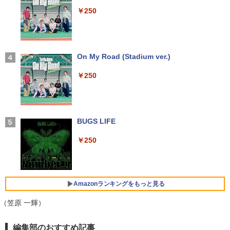
ラック
料無料】【新品】
￥30,800
￥250
￥14,990
￥19,096
ASUS エイスース 液晶ディスプレイ Ey
3
e Care ［23.8型 / フルHD(1920×1080) /
【★最大100%ポイント】【第8世代 4コ
ワイド］ VA249HG
3
ア・8スレッド】富士通 LIFEBOOK A57
【2026年アップグレード版】AOKIMI ワイヤ
On My Road (Stadium ver.)
[9月上旬より発送予定][新品]HUNTER×H
4
9/第8世代 Core i5/メモリ: 8GB/16GB/新
レスイヤホン bluetooth イヤホン V12 小型
￥13,800
UNTER ハンター×ハンター (1-39巻 最新
品 SSD:256GB/512GB/1TB/DVD/Wi-fi/1
軽量 ブルートゥースHi-Fi 最大36時間再生 ぶ
￥250
刊) 全巻セット [入荷予約]
5.6型/Office/HDMI/USB3.1/中古PC 中古
るーとゅーす コードレス ENCノイズキャン
ノートパソコン Windows11 Win11正式
セリング 自動ペアリング Type-C充電 マイク
￥19,096
対応
付き 防水 タッチ式音量調整 スポーツ/通勤/通
アイオーデータ｜I-O DATA 液晶ディスプ
4
学/WEB会議 6.0(オフホワイト)
レイ(23.8型/ADS/FullHD 1920×1080/10
￥27,800
0Hz/5ms/HDMI/DP/USB Type-C/VESA/5
BUGS LIFE
￥2,599
年保証・無輝点保証)(ホワイト) LCD-C2
ふかふかダンジョン攻略記〜俺の異世界
5
42SDW
￥250
転生冒険譚〜/ 20 【電子書籍】[ KAKER
U ]
【1500円OFFクーポン】【WEBカメラ
Xiaomi シャオミ REDMI Buds 8 Lite ワイヤ
￥25,977
4
＆テンキー付き】ノートパソコン 15.6イ
レスイヤホン Bluetooth 5.4 ノイズキャンセ
￥792
ンチ SSD512GB メモリ16GB Corei5 第
リング ANC 36時間再生
8世代 Microsoft Office付き Windows11
Amazonランキングをもっと見る
DELL Latitude 3500 中古ノートパソコ
￥3,480
Philips｜フィリップス 液晶ディスプレ
5
ン PC パソコン 中古ノートPC 中古PC 最
（笠原 一輝）
イ(23.8型/IPS/WQHD 2560×1440/75Hz/1
大SSD1TB メモリ32GB 中古パソコン フ
ms)(ブラック) 24E1N5600E/11
ルHD
【Amazon.co.jp限定】 い・ろ・は・す 2L P
薬屋のひとりごと 17巻 (デジタル版ビッグガ
編集部のおすすめ記事