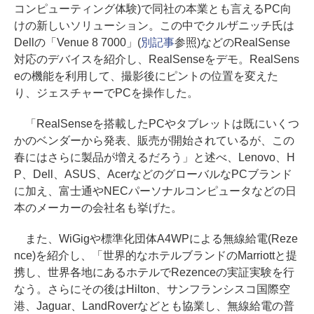
コンピューティング体験)で同社の本業とも言えるPC向
けの新しいソリューション。この中でクルザニッチ氏は
Dellの「Venue 8 7000」(
別記事
参照)などのRealSense
対応のデバイスを紹介し、RealSenseをデモ。RealSens
eの機能を利用して、撮影後にピントの位置を変えた
り、ジェスチャーでPCを操作した。
「RealSenseを搭載したPCやタブレットは既にいくつ
かのベンダーから発表、販売が開始されているが、この
春にはさらに製品が増えるだろう」と述べ、Lenovo、H
P、Dell、ASUS、AcerなどのグローバルなPCブランド
に加え、富士通やNECパーソナルコンピュータなどの日
本のメーカーの会社名も挙げた。
また、WiGigや標準化団体A4WPによる無線給電(Reze
nce)を紹介し、「世界的なホテルブランドのMarriottと提
携し、世界各地にあるホテルでRezenceの実証実験を行
なう。さらにその後はHilton、サンフランシスコ国際空
港、Jaguar、LandRoverなどとも協業し、無線給電の普