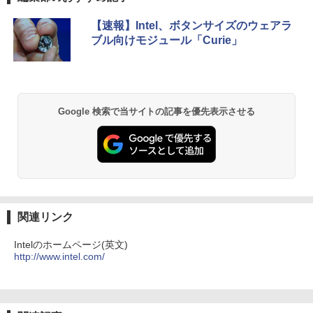
￥29,800
ET ラベルレス ×8本
ンガンコミックス)
￥24,800
【速報】Intel、ボタンサイズのウェアラ
￥1,112
￥770
ブル向けモジュール「Curie」
エントリーで最大10倍！充実機能ノート
5
パソコン テンキー/DVD/WEBカメラ内蔵
第8世代Core i3/i5 Core i7 最大メモリ16
by Amazon 天然水 ラベルレス 500ml ×24本
異世界居酒屋「のぶ」(22) (角川コミックス・
GB 新品SSD256GB 東芝 NEC有名メー
富士山の天然水 バナジウム含有 水 ミネラル
エース)
カー15.6型 DVD内蔵 15.6インチ HDMI P
ウォーター ペットボトル 静岡県産 500ミリリ
Google 検索で当サイトの記事を優先表示させる
olaris Office搭載 最新MicrosoftOffice2
ットル (Smart Basic)
￥832
024可 Windows11 長期保証 中古PC
￥1,380
￥18,000
ONE PIECE モノクロ版 115 (ジャンプコミッ
クスDIGITAL)
by Amazon 天然水ラベルレス 2L×9本
￥594
￥1,117
関連リンク
Intelのホームページ(英文)
http://www.intel.com/
HUNTER×HUNTER モノクロ版 39 (ジャンプ
コミックスDIGITAL)
by Amazon 炭酸水 ラベルレス 500ml ×24本
強炭酸水 ペットボトル 500ミリリットル (Sm
art Basic)
￥572