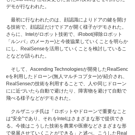
デモが行なわれた。
最初に行なわれたのは、顔認識によりドアの鍵を開け
る技術で、顔認証だけでドアが開く様子がデモされた。
さらに、Intelがロボット技術で、iRobot(掃除ロボット
「ルンバ」のメーカー)と今後協業していくことを明らか
にし、RealSenseを活用していくことを検討しているこ
となどが語られた。
そして、Ascending Technologiesが開発したRealSenc
eを利用したドローン(無人マルチコプター)が紹介され、
RealSenseの技術を利用することで、人や同じドローン
にに近づいたら自動で避けたり、障害物を避けて自動で
飛べる様子などがデモされた。
クルザニッチ氏は「ロボットやドローンで重要なこと
は“安全”であり、それをIntelはさまざまな形で提供でき
る。今後はこうした技術を農業や医療などさまざまな形
で発展させていくことができる」と述べ、こうしたReal