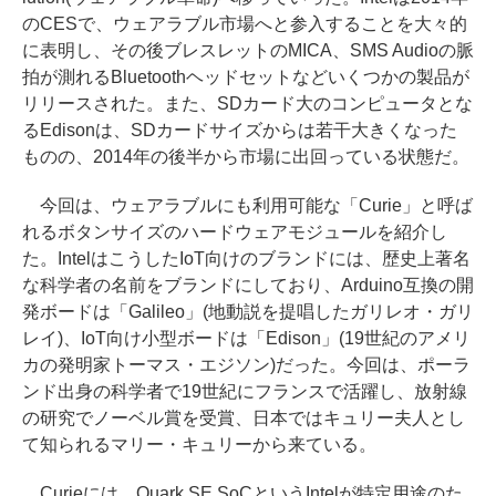
のCESで、ウェアラブル市場へと参入することを大々的
に表明し、その後ブレスレットのMICA、SMS Audioの脈
拍が測れるBluetoothヘッドセットなどいくつかの製品が
リリースされた。また、SDカード大のコンピュータとな
るEdisonは、SDカードサイズからは若干大きくなった
ものの、2014年の後半から市場に出回っている状態だ。
今回は、ウェアラブルにも利用可能な「Curie」と呼ば
れるボタンサイズのハードウェアモジュールを紹介し
た。IntelはこうしたIoT向けのブランドには、歴史上著名
な科学者の名前をブランドにしており、Arduino互換の開
発ボードは「Galileo」(地動説を提唱したガリレオ・ガリ
レイ)、IoT向け小型ボードは「Edison」(19世紀のアメリ
カの発明家トーマス・エジソン)だった。今回は、ポーラ
ンド出身の科学者で19世紀にフランスで活躍し、放射線
の研究でノーベル賞を受賞、日本ではキュリー夫人とし
て知られるマリー・キュリーから来ている。
Curieには、Quark SE SoCというIntelが特定用途のた