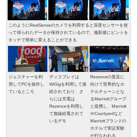
このようにRealSenseのカメラを利用すると深度センサーを使
って得られたデータが保持されているので、撮影後にピントを
タッチで簡単に変えることができる
ジェスチャーを利
ディスプレイは
Rezenceの普及に
用してPCを操作し
WiGigを利用して接
向けて世界的なホ
ているところ
続されており、さ
テルチェーンとな
らには充電は
るMarriottグループ
Rezenceを利用し
と提携し、Marriott
て無線給電されて
やCourtyardなど
いるデモ
Marriottブランドの
ホテルで実証実験
が行なわれる