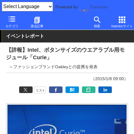
Powered by
Translate
PC Watch
市場
技術
Intel
カテゴリ
過去記事
検索
Impressサイト
イベントレポート
【詳報】Intel、ボタンサイズのウエアラブル用モ
ジュール「Curie」
～ファッションブランドOakleyとの提携を発表
（2015/1/8 09:00）
リスト