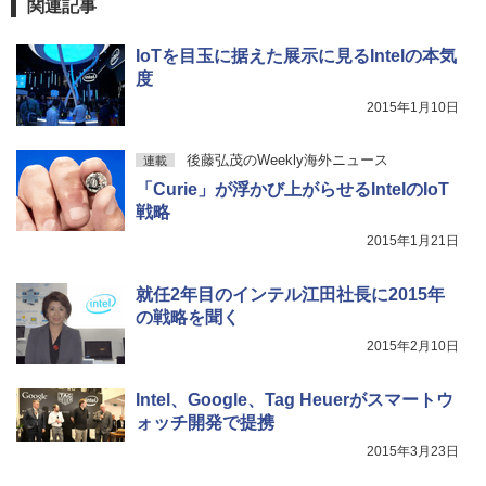
関連記事
￥1,625
スーパーの裏でヤニ吸うふたり 9巻 (デジタル
IoTを目玉に据えた展示に見るIntelの本気
版ビッグガンガンコミックス)
コカ・コーラ やかんの麦茶 from 爽健美茶 ラ
度
ベルレス 650mlPET×24本
2015年1月10日
￥810
￥2,009
後藤弘茂のWeekly海外ニュース
連載
「Curie」が浮かび上がらせるIntelのIoT
戦略
2015年1月21日
就任2年目のインテル江田社長に2015年
の戦略を聞く
2015年2月10日
Intel、Google、Tag Heuerがスマートウ
ォッチ開発で提携
2015年3月23日