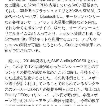
めに開発した32bit CPUを内蔵しているSoCが搭載され
ており、384KBのフラッシュメモリと80KBのSRAM、D
SPやセンサーハブ、Bluetooth LE、モーションセンサー
など各種センサー、バッテリ充電用の回路などを内包、
それら全てをボタンサイズに収めた。オープンソースの
リアルタイムOSも入っており、Intelから提供される「IQ
Software Kit」開発キットを利用することで、アプリケー
ションの開発が可能になるという。Curieは今年後半に出
荷が予定されている。
続いて、2014年発表したSMS AudioやFOSSILといっ
た、これまでITとは縁が薄かったコンシューマ向けのブ
ランドとの提携が成功を収めたことに触れ、今後もそう
した提携を強化するとした。その具体例として、スポー
ツ選手がよく利用していることで知られているサングラ
スのメーカーOakleyとの提携を明らかにした。壇上には
Oakley CEOのコリン・バーデン氏が呼ばれ、今後スポ
ーツ選手向けのウェアラブル機器を開発し、今年の後半