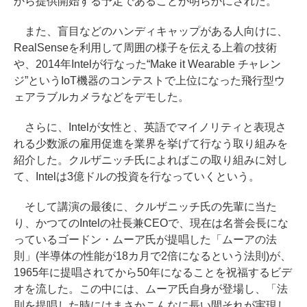
から提供開始する予定であることが明らかにされた。
また、盲目などのハンディキャップがある人向けに、
RealSenseを利用して周囲の様子を伝える上着の技術
や、2014年Intelが行なった“Make it Wearable チャレン
ジ”というIoT機器のコンテストで上位になった飛行型ウ
ェアラブルカメラなどをデモした。
さらに、Intelが女性と、英語でマイノリティと表現さ
れる少数派の雇用促進を業界を挙げて行なう取り組みを
紹介した。クルザニッチ氏によればこの取り組みに対し
て、Intelは3億ドルの投資を行なっていくという。
そして講演の最後に、クルザニッチ氏の先輩に当た
り、かつてのIntelの社長兼CEOで、現在は名誉会長にな
っているゴードン・ムーア氏が提唱した「ムーアの法
則」(半導体の性能が18カ月で2倍になるという法則)が、
1965年に提唱されてから50年になることを祝福するビデ
オを流した。この中には、ムーア氏自身が登場し、「法
則を提唱した時にはまさかこんなに長い間それが実現し