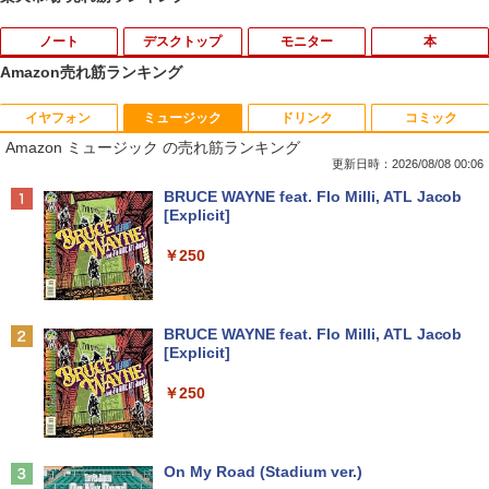
ノート
デスクトップ
モニター
本
Amazon売れ筋ランキング
イヤフォン
ミュージック
ドリンク
コミック
[訳アリ★格安] ノートパソコン Window
PHILIPS 241V8 LED液晶モニター 23.8
【楽天ブックス限定特典】原かれん 1st
1
1
1
Amazon ミュージック の売れ筋ランキング
s11 15.6型 HP 250 G7 第七世代 Core-i3
インチワイド ブラック 1920×1080 （フ
写真集 どストライク(生写真1枚) [ 原 か
メモリ8GB SSD128GB 15.6インチ 無線
ルHD）16:9 IPSパネル 非光沢 ノングレ
れん ]
更新日時：2026/08/08 00:06
LAN テンキー HDMI Webカメラ DVDマ
ア 液晶ディスプレイ HDMI VGA VESA準
Anker Soundcore P40i オフホワイト
BRUCE WAYNE feat. Flo Milli, ATL Jacob
ルチ Bluetooth USB3.0 SDカード ノー
拠 PS4 switch 対応 スイッチ 【中古】
￥4,400
[Explicit]
トPC ノート 中古パソコン 中古PC Win1
￥7,990
1 Office 格安 中古
￥6,500
￥250
￥12,800
角川まんが学習シリーズ 日本の歴史
2
全16巻定番セット [ 山本 博文 ]
【楽天1位!1,600円OFFクーポン 8/4 20:
2
Anker Soundcore P31i ホワイト
BRUCE WAYNE feat. Flo Milli, ATL Jacob
00-8/11 01:59】Xiaomi Monitor A24i 20
￥17,600
[Explicit]
【マラソン限定30%OFF】中古 Dell Ins
26 ディスプレイ 1080P 23.8インチ 144
2
￥5,990
piron 3593 Core i3 1005G1 第10世代CP
Hzリフレッシュレート sRGB99% 1670
￥250
U メモリ8GB SSD256GB 15インチ フル
万色 300nits ΔE＜1 低ブルーライト 大
HD Windows11 Home WEBカメラ 無線
画面 TÜV認証 目にやさしい 調整可能な
【9月上旬発送予定】 ハンターハンター
3
LAN テンキー DVDマルチ P75F 1年保証
スタンド VESA
全巻 HUNTER×HUNTER 1巻-39巻 セッ
レビュー特典:WPS Office Bランク パソ
ト 最新 冨樫 義博 集英社 ジャンプコミッ
コン ノートパソコン デル 中古ノートPC
Anker Soundcore Liberty 5 ミッドナイトブ
On My Road (Stadium ver.)
￥12,580
クス 漫画 マンガ まんが 全巻セット 【送