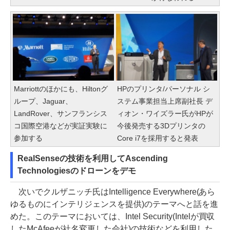
Marriottのほかにも、Hiltonグ
HPのプリンタ/パーソナル シ
ループ、Jaguar、
ステム事業担当上席副社長 デ
LandRover、サンフランシス
ィオン・ワイズラー氏がHPが
コ国際空港などが実証実験に
今後発売する3Dプリンタの
参加する
Core i7を採用すると発表
RealSenseの技術を利用してAscending
Technologiesのドローンをデモ
次いでクルザニッチ氏はIntelligence Everywhere(あら
ゆるものにインテリジェンスを提供)のテーマへと話を進
めた。このテーマにおいては、Intel Security(Intelが買収
したMcAfeeが社名変更した会社)の技術などを利用した