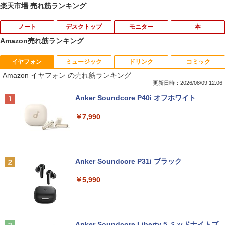
楽天市場 売れ筋ランキング
ノート
デスクトップ
モニター
本
Amazon売れ筋ランキング
イヤフォン
ミュージック
ドリンク
コミック
【★最大100%ポイント】【大特価!訳あ
富士通 Fujitsu 液晶モニター VL-17CST
ちいかわ なんか小さくてかわいいやつ
1
1
1
Amazon イヤフォン の売れ筋ランキング
り!】富士通 LIFEBOOK A576/第6世代 C
17インチ スクエア ホワイト LCD LEDバ
（1） （ワイドKC） [ ナガノ ]
ore i3/メモリ:4GB/SSD:128GB/15.6型液
ックライト SXGA 1280×1024 TNパネル
更新日時：2026/08/09 12:06
晶/USB 3.0/VGA/HDMI/DVD/Office/中古
非光沢 ノングレア DVI VESA準拠 ディス
￥1,100
Anker Soundcore P40i オフホワイト
パソコン ノートパソコン Windows11 W
プレイ 【中古】
indows10
￥7,990
￥2,750
￥8,999
羽生結弦（2027年1月始まりカレンダ
2
ー）
【超特価】厳選大手メーカー 液晶モニタ
2
Anker Soundcore P31i ブラック
【マラソンP5倍/10%オフクーポン】中古
ー シークレット 19インチワイド ノング
￥4,345
2
ノートパソコン Windows11 Pro Office
レア VGA DELL NEC 等 液晶ディスプレ
￥5,990
付き Panasonic Let's note CF-NX3 第4
イ【中古】
世代 Core i5 メモリ8GB 高速SSD256GB
12.1インチ Bluetoot WEBカメラ Wi-Fi
￥3,100
HDMI 初期設定済み 送料無料 90日保証
杖と剣のウィストリア（16） （講談社コ
3
ミックス） [ 大森 藤ノ ]
Anker Soundcore Liberty 5 ミッドナイトブ