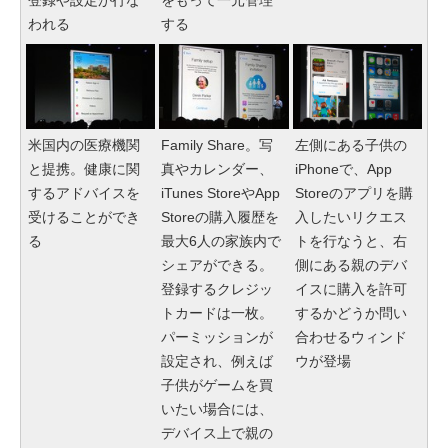
われる
する
米国内の医療機関
Family Share。写
左側にある子供の
と提携。健康に関
真やカレンダー、
iPhoneで、App
するアドバイスを
iTunes StoreやApp
Storeのアプリを購
受けることができ
Storeの購入履歴を
入したいリクエス
る
最大6人の家族内で
トを行なうと、右
シェアができる。
側にある親のデバ
登録するクレジッ
イスに購入を許可
トカードは一枚。
するかどうか問い
パーミッションが
合わせるウィンド
設定され、例えば
ウが登場
子供がゲームを買
いたい場合には、
デバイス上で親の