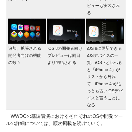
ビューも実装され
る
追加、拡張される
iOS 8の開発者向け
iOS 8に更新できる
開発者向けの機能
プレビューは同日
iOSデバイスの一
の数々
より開始される
覧。iOS 7と比べる
と「iPhone 4」が
リストから外れ
て、iPhone 4sがも
っとも古いiOSデバ
イスと言うことに
なる
WWDCの基調講演におけるそれぞれのOSや開発ツー
ルの詳細については、順次掲載を続けていく。