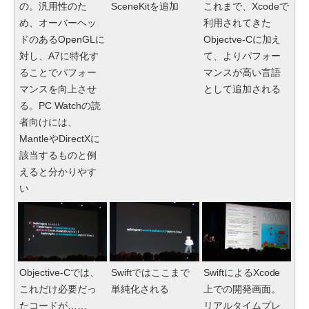
の。汎用性のた
SceneKitを追加
これまで、Xcodeで
め、オーバーヘッ
利用されてきた
ドのあるOpenGLに
Objectve-Cに加え
対し、A7に特化す
て、よりパフォー
ることでパフォー
マンスが高い言語
マンスを向上させ
として追加される
る。PC Watchの読
者向けには、
MantleやDirectXに
該当するものと例
えると分かりやす
い
Objective-Cでは、
Swiftではここまで
SwiftによるXcode
これだけ必要だっ
単純化される
上での開発画面。
たコードが……
リアルタイムプレ