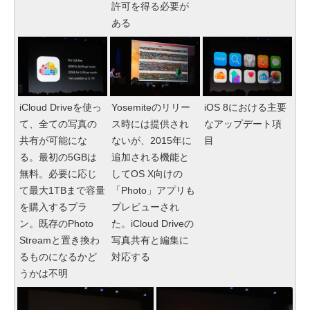
許可を得る必要が
ある
iCloud Driveを使っ
Yosemiteのリリー
iOS 8における主要
て、全ての写真の
ス時には提供され
なアップデート項
共有が可能にな
ないが、2015年に
目
る。最初の5GBは
追加される機能と
無料。必要に応じ
してOS X向けの
て最大1TBまで容量
「Photo」アプリも
を購入するプラ
プレビューされ
ン。既存のPhoto
た。iCloud Driveの
Streamと置き換わ
写真共有と編集に
るものになるかど
対応する
うかは不明