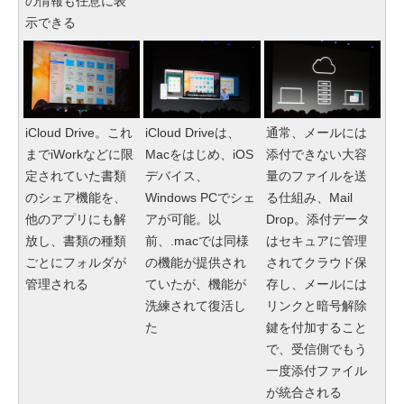
の情報も任意に表
示できる
iCloud Drive。これ
iCloud Driveは、
通常、メールには
までiWorkなどに限
Macをはじめ、iOS
添付できない大容
定されていた書類
デバイス、
量のファイルを送
のシェア機能を、
Windows PCでシェ
る仕組み、Mail
他のアプリにも解
アが可能。以
Drop。添付データ
放し、書類の種類
前、.macでは同様
はセキュアに管理
ごとにフォルダが
の機能が提供され
されてクラウド保
管理される
ていたが、機能が
存し、メールには
洗練されて復活し
リンクと暗号解除
た
鍵を付加すること
で、受信側でもう
一度添付ファイル
が統合される