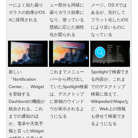
ーによく似た曇り
ュー部分も同様に
メージ。OS Xでは
ガラスの効果がOS
曇りガラス効果に
あるが、先行して
Xに採用される
なり、使っている
フラット化したiOS
壁紙に応じた個性
により近いものに
化が図られる
なっている
新しい
これまでメニュー
Spotlightで検索でき
「Nortification
バーから呼び出し
る内容が、これま
Center」。Widget
ていたSpotlight検索
でのデスクトップ
を登録する
は、デスクトップ
検索に加えて、
Dashbordの機能が
に単独のウインド
WikipediaやMapsな
統合される。これ
ウが表示されるよ
ど、Web上の情報
までの通知のほ
うになる
も併せて検索でき
か、電卓や天気予
るようになる
報と言ったWidget