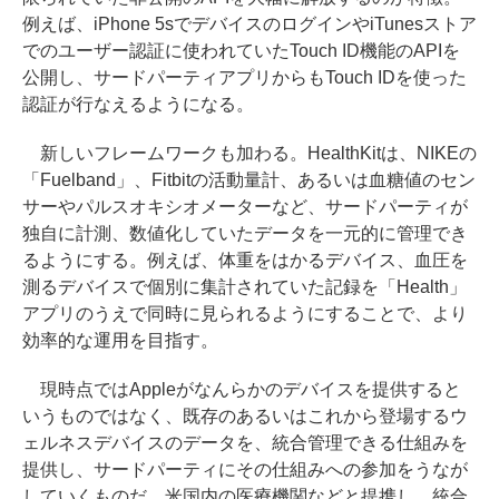
例えば、iPhone 5sでデバイスのログインやiTunesストア
でのユーザー認証に使われていたTouch ID機能のAPIを
公開し、サードパーティアプリからもTouch IDを使った
認証が行なえるようになる。
新しいフレームワークも加わる。HealthKitは、NIKEの
「Fuelband」、Fitbitの活動量計、あるいは血糖値のセン
サーやパルスオキシオメーターなど、サードパーティが
独自に計測、数値化していたデータを一元的に管理でき
るようにする。例えば、体重をはかるデバイス、血圧を
測るデバイスで個別に集計されていた記録を「Health」
アプリのうえで同時に見られるようにすることで、より
効率的な運用を目指す。
現時点ではAppleがなんらかのデバイスを提供すると
いうものではなく、既存のあるいはこれから登場するウ
ェルネスデバイスのデータを、統合管理できる仕組みを
提供し、サードパーティにその仕組みへの参加をうなが
していくものだ。米国内の医療機関などと提携し、統合