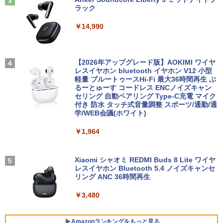
￥9,800
ラック
￥594
モバイルモニター 15.6インチ InnoView
3
モバイルディスプレイ 自立型 1920*1080
￥14,990
FHD ポータブルモニター IPS液晶パネル
中古パソコン | Lenovo | ThinkPad L57
薄型 軽量 持ち運び 壁掛けに対応 Switc
3
0 | Windows11 | ノートPC | 一年保証 |
h/PS3/PS4/PS5/Xbox One/PC/スマホ/U
第7世代 | Core i5 7200U 2.5(～最大3.1)
SBType-C/標準HDMI対応【選べる種
ちいかわ なんか小さくてかわいいやつ
4
GHz | MEM:8GB | HDD:500GB | DVDマ
類】タッチ/ケース付き/4Kタイプ
【2026年アップグレード版】AOKIMI ワイヤ
（2） （ワイドKC） [ ナガノ ]
ルチ | 無線LAN:あり | テンキー | Win11P
レスイヤホン bluetooth イヤホン V12 小型
ro64Bit | ACアダプター付属
軽量 ブルートゥースHi-Fi 最大36時間再生 ぶ
￥8,980
￥1,210
るーとゅーす コードレス ENCノイズキャン
セリング 自動ペアリング Type-C充電 マイク
￥9,980
付き 防水 タッチ式音量調整 スポーツ/通勤/通
学/WEB会議(ホワイト)
アースドリームス 厳選おまかせモニター
4
バムとケロのデイブック Bam and Ker
21.5型〜27型ワイド 【HDMI対応 / FULL
5
￥1,964
o Day Book [ 島田ゆか ]
【期間限定 ポイント10倍】Lenovo Idea
HD解像度】 大手メーカー液晶 (Dell/HP/
4
Pad D330 10.1型 2-in-1 タブレットPC／
NEC等) テレワーク デュアルモニター S
着脱式キーボード（intel 第九世代Celero
witch PS4 PS5対応 【整備済み中古品】
￥4,950
n N4000/4GB/64GB eMMC/HD IPS液晶
Xiaomi シャオミ REDMI Buds 8 Lite ワイヤ
Type-C データ/充電可）/microSD対応
レスイヤホン Bluetooth 5.4 ノイズキャンセ
￥6,470
（最大128GB）/Windows 11 Pro／Dolb
リング ANC 36時間再生
y Audio）【整備済み中古品】
￥3,480
￥13,800
＼500円OFFクーポンあり！／ モバイル
5
モニター 15.6インチ 1080PフルHD ディ
スプレイ VESA対応 コスパ デュアルモニ
Amazonランキングをもっと見る