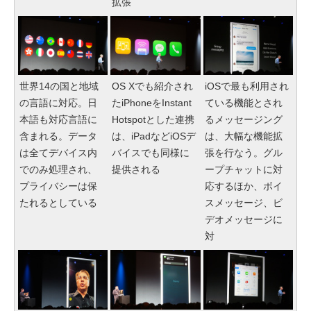
拡張
世界14の国と地域
OS Xでも紹介され
iOSで最も利用され
の言語に対応。日
たiPhoneをInstant
ている機能とされ
本語も対応言語に
Hotspotとした連携
るメッセージング
含まれる。データ
は、iPadなどiOSデ
は、大幅な機能拡
は全てデバイス内
バイスでも同様に
張を行なう。グル
でのみ処理され、
提供される
ープチャットに対
プライバシーは保
応するほか、ボイ
たれるとしている
スメッセージ、ビ
デオメッセージに
対