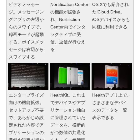
ビデオメッセー
Nortification Center
OS Xでも紹介され
ジ。メッセージン
の機能が拡張さ
たiCloud Drive。
グアプリの左辺か
れ、Nortifiction
iOSデバイスからも
らのスワイプで、
Center内でインタ
同様に利用できる
録画モードが起動
ラクティブに受
する。ボイスメッ
信、返信が行なえ
セージは右辺から
る
スワイプする
エンタープライズ
HealthKit。これま
Healthアプリ上で、
向けの機能拡張。
でデバイスやアプ
さまざまなデバイ
セットアップ不要
リケーション独自
スのデータを一覧
で、あらかじめ設
に管理されていた
表示できる
定された内容でア
データを、横断的
プリケーションの
かつ数値の共通化
登録や設定が行な
をもって一元管理