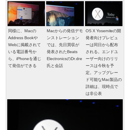
同様に、Macの
Macからの発信デモ
OS X Yosemiteの開
Address Bookや
ンストレーション
発者向けプレビュ
Webに掲載されて
では、先日買収が
ーは同日から配布
いる電話番号か
発表されたBeats
される。エンドユ
ら、iPhoneを通じ
ElectronicsのDr.dre
ーザー向けのリリ
て発信ができる
氏と会話
ースは今秋を予
定。アップグレー
ド可能なMac製品の
詳細は、現時点で
は非公表