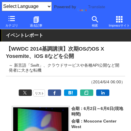
Powered by
Translate
PC Watch
ソフトウェア/アプリ
OS X
新バージョン
カテゴリ
過去記事
検索
Impressサイト
イベントレポート
【WWDC 2014基調講演】次期OSのOS X
Yosemite、iOS 8などを公開
～ 新言語「Swift」、クラウドサービスや各種API公開など開
発者に大きな転機
（2014/6/4 06:00）
リスト
会期：6月2日～6月6日(現地
時間)
会場：Moscone Center
West