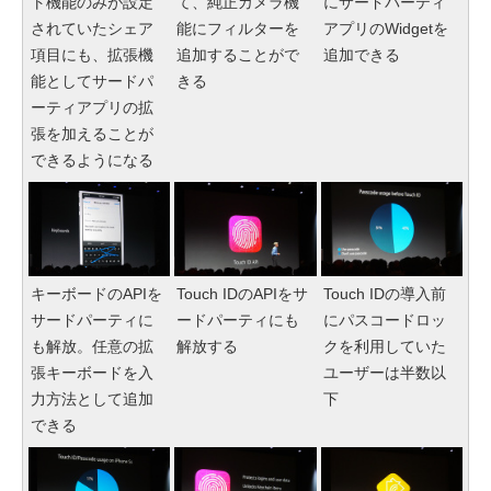
ト機能のみが設定
て、純正カメラ機
にサードパーティ
されていたシェア
能にフィルターを
アプリのWidgetを
項目にも、拡張機
追加することがで
追加できる
能としてサードパ
きる
ーティアプリの拡
張を加えることが
できるようになる
キーボードのAPIを
Touch IDのAPIをサ
Touch IDの導入前
サードパーティに
ードパーティにも
にパスコードロッ
も解放。任意の拡
解放する
クを利用していた
張キーボードを入
ユーザーは半数以
力方法として追加
下
できる