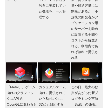
独自に実装してい
量や転送容量には
た機能を、一元管
制限があるが、小
理する
規模の開発者がア
プリケーション用
のサーバーを独自
に設置する手間や
コストから解放さ
れる。制限内であ
れば無料で提供さ
れる
「Metal」。ゲーム
カジュアルゲーム
この日、最大の歓
向けのグラフィッ
向けに提供されて
声があがった新プ
クスAPIで、
いたSpriteKitに、
ログラミング言語
OpenGLに変わるも
3Dにも対応する
「Swift」の発表。