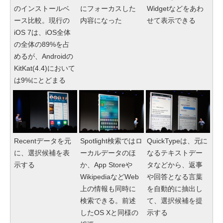
のインストールベ
にフォーカスした
Widgetなどをあわ
ース比較。現行の
内容になった
せて表示できる
iOS 7は、iOS全体
の全体の89%を占
めるが、Androidの
KitKat(4.4)において
は9%にとどまる
Recentデータを元
Spotlight検索ではロ
QuickTypeは、元に
に、選択候補を表
ーカルデータのほ
なるテキストデー
示する
か、App Storeや
タなどから、返事
WikipediaなどWeb
や回答となる言葉
上の情報も同時に
を自動的に抽出し
検索できる。前述
て、選択候補を提
したOS Xと同様の
示する