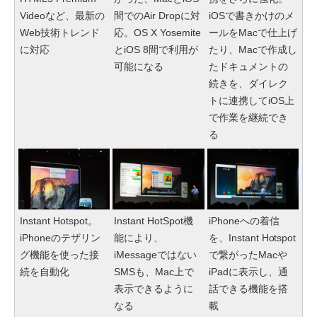
Videoなど、最新の
間でのAir Dropに対
iOSで書きかけのメ
Web技術トレンド
応。OS X Yosemite
ールをMacで仕上げ
に対応
とiOS 8間で利用が
たり、Macで作成し
可能になる
たドキュメントの
続きを、ダイレク
トに連携してiOS上
で作業を継続でき
る
Instant Hotspot。
Instant HotSpot機
iPhoneへの着信
iPhoneのテザリン
能により、
を、Instant Hotspot
グ機能を使った接
iMessageではない
で繋がったMacや
続を自動化
SMSも、Mac上で
iPadに表示し、通
表示できるように
話できる機能を搭
なる
載