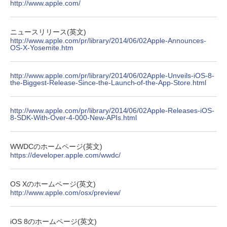
http://www.apple.com/
On My Road (Stadium ver.)
HUNTER×HUNTER モノクロ版 39 (ジャンプ
コミックスDIGITAL)
by Amazon 炭酸水 ラベルレス 500ml ×24本
強炭酸水 ペットボトル 500ミリリットル (Sm
￥250
art Basic)
￥572
ニュースリリース(英文)
http://www.apple.com/pr/library/2014/06/02Apple-Announces-
OS-X-Yosemite.htm
￥1,625
On My Road (Stadium ver.)
スーパーの裏でヤニ吸うふたり 9巻 (デジタル
http://www.apple.com/pr/library/2014/06/02Apple-Unveils-iOS-8-
版ビッグガンガンコミックス)
コカ・コーラ やかんの麦茶 from 爽健美茶 ラ
the-Biggest-Release-Since-the-Launch-of-the-App-Store.html
ベルレス 650mlPET×24本
￥250
￥810
￥2,009
http://www.apple.com/pr/library/2014/06/02Apple-Releases-iOS-
8-SDK-With-Over-4-000-New-APIs.html
WWDCのホームページ(英文)
https://developer.apple.com/wwdc/
OS Xのホームページ(英文)
http://www.apple.com/osx/preview/
iOS 8のホームページ(英文)