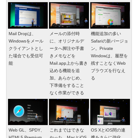
Mail Dropは、
メールの添付時
機能追加の多い
Windowsをメール
に、オリジナルデ
Safariの新バージョ
クライアントとし
ータへ脚注や手書
ン。Private
た場合でも受信可
きメモなどを
Windowは、履歴を
能
Mail.app上から書き
残すことなくWeb
込める機能を追
ブラウズを行なえ
加。あらかじめ、
る
下準備をすること
なく作業ができる
Web GL、SPDY、
これまではできな
OS XとiOS間の連
HTML5 Premium
かった、MacとiOS
携をさらに強化。