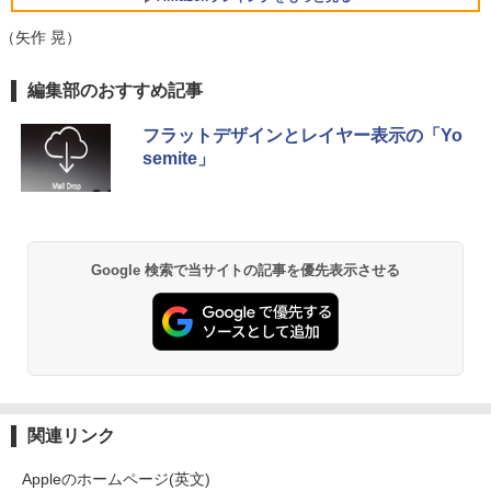
ター サブモニター ゲーミングモニター
【期間限定破格金額！】新生活 新古品 W
ポータブルモニター 外付けモニター リモ
（矢作 晃）
5
in11搭載 パソコンノートパソコンoffice
ートワーク IPS mini pc ミニPC 多デバ
付き 初心者向けノートPC 初期設定済 1
イス対応 ブラック
BRUCE WAYNE feat. Flo Milli, ATL Jacob
【Amazon.co.jp限定】 い・ろ・は・す 2L P
薬屋のひとりごと 17巻 (デジタル版ビッグガ
5.6型 インテル高速CPU ランダムで発送
編集部のおすすめ記事
[Explicit]
ET ラベルレス ×8本
ンガンコミックス)
メモリ4GB～ 高速SSD1TB 最大 フルHD
￥9,480
Webカメラ zoom 軽量薄型 無線 型番更
フラットデザインとレイヤー表示の「Yo
新で在庫処分
￥250
￥1,112
￥770
semite」
￥12,980
BRUCE WAYNE feat. Flo Milli, ATL Jacob
by Amazon 天然水 ラベルレス 500ml ×24本
異世界居酒屋「のぶ」(22) (角川コミックス・
[Explicit]
富士山の天然水 バナジウム含有 水 ミネラル
エース)
ウォーター ペットボトル 静岡県産 500ミリリ
Google 検索で当サイトの記事を優先表示させる
ットル (Smart Basic)
￥250
￥832
￥1,380
見知らぬ糸
ONE PIECE モノクロ版 115 (ジャンプコミッ
クスDIGITAL)
by Amazon 天然水ラベルレス 2L×9本
￥250
￥594
￥1,117
関連リンク
Appleのホームページ(英文)