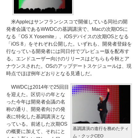
米Appleはサンフランシスコで開催している同社の開
発者会議であるWWDCの基調講演で、Macの次期OSに
なる「OS X Yosemite」、iOSデバイスの次期OSとなる
「iOS 8」をそれぞれ公開した。いずれも、開発者登録を
行なっている開発者には同日付でプレビュー版を配布す
る。エンドユーザー向けのリリースはどちらも今秋とア
ナウンスされた。OSのアップデートスケジュールは、現
時点でほぼ例年どおりとなる見通しだ。
WWDCは2014年で25回目
を迎えた。区切りの年とな
った今年は開発者会議の名
称の通り、開発者向けの発
表に特化した基調講演とな
っている。前述した次期OS
基調講演の進行を務めたティ
の概要に加えて、それにと
ム・クックCEO