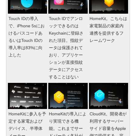
Touch IDの導入
Touch IDでアンロ
HomeKit。こちらは
で、iPhone 5sにお
ックできるのは
家電製品の家庭内
けるパスコードあ
Keychainに登録さ
連携を提供するフ
るいはTouch IDの
れた項目。指紋デ
レームワーク
導入率は83%に向
ータは保護されて
上した
おり、アプリケー
ションが直接指紋
データにアクセス
することはない
HomeKitに参入を予
HomeKitの導入によ
CloudKit。開発者が
定する家電および
り実現できる機
利用するサーバー
デバイス、半導体
能。これまでサー
サイド容量をApple
メーカー
ドパーティ各社が
側で提供する。容