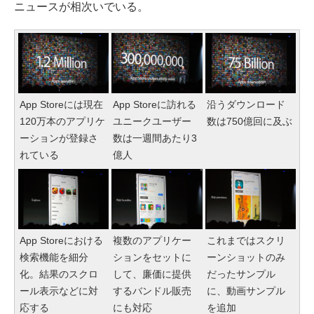
ニュースが相次いでいる。
App Storeには現在
App Storeに訪れる
沿うダウンロード
120万本のアプリケ
ユニークユーザー
数は750億回に及ぶ
ーションが登録さ
数は一週間あたり3
れている
億人
App Storeにおける
複数のアプリケー
これまではスクリ
検索機能を細分
ションをセットに
ーンショットのみ
化。結果のスクロ
して、廉価に提供
だったサンプル
ール表示などに対
するバンドル販売
に、動画サンプル
応する
にも対応
を追加