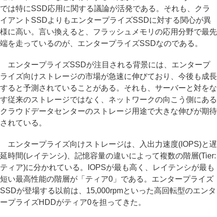
では特にSSD応用に関する議論が活発である。それも、クラ
イアントSSDよりもエンタープライズSSDに対する関心が異
様に高い。言い換えると、フラッシュメモリの応用分野で最先
端を走っているのが、エンタープライズSSDなのである。
エンタープライズSSDが注目される背景には、エンタープ
ライズ向けストレージの市場が急速に伸びており、今後も成長
すると予測されていることがある。それも、サーバーと対をな
す従来のストレージではなく、ネットワークの向こう側にある
クラウドデータセンターのストレージ用途で大きな伸びが期待
されている。
エンタープライズ向けストレージは、入出力速度(IOPS)と遅
延時間(レイテンシ)、記憶容量の違いによって複数の階層(Tier:
ティア)に分かれている。IOPSが最も高く、レイテンシが最も
短い最高性能の階層が「ティア0」である。エンタープライズ
SSDが登場する以前は、15,000rpmといった高回転型のエンタ
ープライズHDDがティア0を担ってきた。