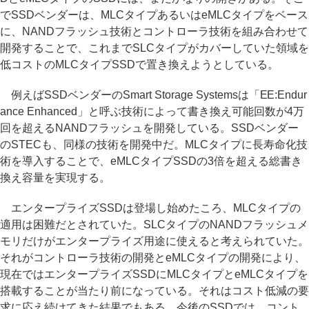
でSSDベンダーは、MLCタイプあるいはeMLCタイプをベース
に、NANDフラッシュ技術とコントローラ技術を組み合わせて
開発することで、これまでSLCタイプがカバーしていた領域を
低コストのMLCタイプSSDで置き換えようとしている。
例えばSSDベンダーのSmart Storage Systemsは「EE:Endur
ance Enhanced」と呼ぶ技術によって書き換え可能回数が4万
回を超えるNANDフラッシュを開発している。SSDベンダー
のSTECも、同様の技術を開発中だ。MLCタイプに長寿命化技
術を導入することで、eMLCタイプSSDの3倍を超える総書き
換え容量を実現する。
エンタープライズSSDは登場し始めたころ、MLCタイプの
適用は困難だとされていた。SLCタイプのNANDフラッシュメ
モリだけがエンタープライズ用途に使えると考えられていた。
それがコントローラ技術の開発とeMLCタイプの開発により、
現在ではエンタープライズSSDにMLCタイプとeMLCタイプを
搭載することが当たり前になっている。それはコスト低減の要
求に応え続けてきた結果でもある。今後のSSDでは、コント