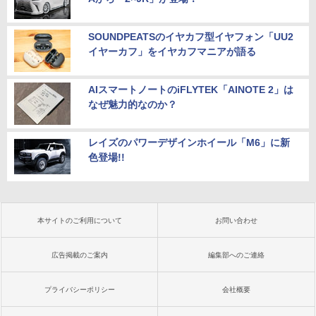
ソコン 中古ノートPC 中古PC SSD1TB
メモリ16GB 中古パソコン レノボ
￥12,580
SOUNDPEATSのイヤカフ型イヤフォン「UU2
￥21,800
イヤーカフ」をイヤカフマニアが語る
AIスマートノートのiFLYTEK「AINOTE 2」は
なぜ魅力的なのか？
レイズのパワーデザインホイール「M6」に新
色登場!!
本サイトのご利用について
お問い合わせ
広告掲載のご案内
編集部へのご連絡
プライバシーポリシー
会社概要