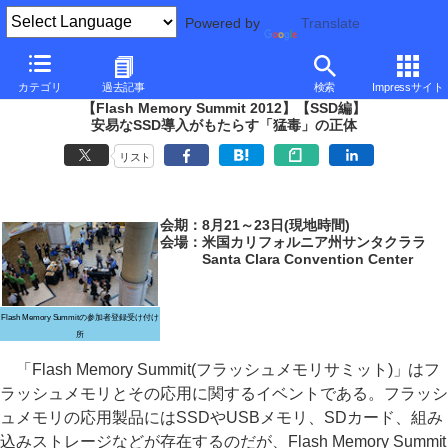
Powered by
Translate
PC Watch
イベント
Flash Memory Summit
2012
カテゴリ
過去記事
検索
Impressサイト
【Flash Memory Summit 2012】【SSD編】
安易なSSD導入がもたらす「猛毒」の正体
リスト
会期：8月21～23日(現地時間)
会場：米国カリフォルニア州サンタクララ
Santa Clara Convention Center
Flash Memory Summitの参加者登録受け付け
所
「Flash Memory Summit(フラッシュメモリサミット)」はフ
ラッシュメモリとその応用に関するイベントである。フラッシ
ュメモリの応用製品にはSSDやUSBメモリ、SDカード、組み
込みストレージなどが存在するのだが、Flash Memory Summit