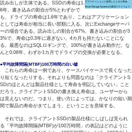
読み出しが主体である。SSDの寿命は1.
アプリケーションに使用したときの寿命。
Smart Storage Systemsの講演スライドより
6年。書き込みの割合が5%とわずかで
も、ドライブの寿命は1.6年であり、これはアプリケーション
としては寿命が相当に長い部類に入る。次にExchangeサーバ
ーの場合である。読み出しの割合が67%、書き込みの割合が3
3%で、寿命は0.3年に過ぎない。4カ月も持たないことにな
る。最悪なのはSQLロギングで、100%が書き込み動作だ。な
んと0.08年、わずか1カ月でドライブの交換が必要となる。
●平均故障間隔(MTBF)100万時間の白い嘘
これらの寿命は一例であり、ケースバイケースで長くなった
り短くなったりする。それよりも問題なのは「クライアントS
SDのほとんどは製品仕様として寿命を明記していない」こと
だろう。クライアントSSDの書き換え寿命は、ユーザーから
は見えないのだ。つまり、使い方によっては、かなりの短い期
間で製品の寿命がきてしまう、ということを意味する。
それでは、クライアントSSDの製品仕様にしばしば見られ
る「平均故障間隔(MTBF)が100万時間」の表記はどのように