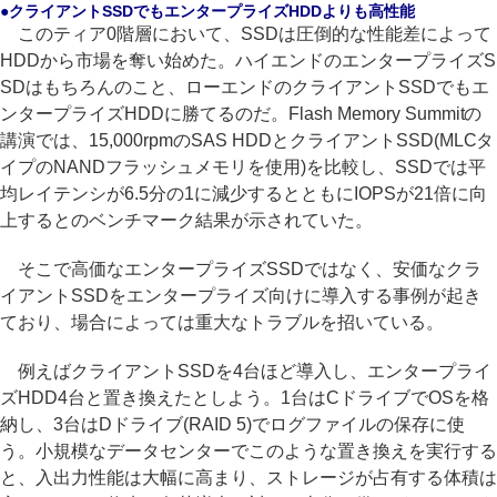
●クライアントSSDでもエンタープライズHDDよりも高性能
このティア0階層において、SSDは圧倒的な性能差によって
HDDから市場を奪い始めた。ハイエンドのエンタープライズS
SDはもちろんのこと、ローエンドのクライアントSSDでもエ
ンタープライズHDDに勝てるのだ。Flash Memory Summitの
講演では、15,000rpmのSAS HDDとクライアントSSD(MLCタ
イプのNANDフラッシュメモリを使用)を比較し、SSDでは平
均レイテンシが6.5分の1に減少するとともにIOPSが21倍に向
上するとのベンチマーク結果が示されていた。
そこで高価なエンタープライズSSDではなく、安価なクラ
イアントSSDをエンタープライズ向けに導入する事例が起き
ており、場合によっては重大なトラブルを招いている。
例えばクライアントSSDを4台ほど導入し、エンタープライ
ズHDD4台と置き換えたとしよう。1台はCドライブでOSを格
納し、3台はDドライブ(RAID 5)でログファイルの保存に使
う。小規模なデータセンターでこのような置き換えを実行する
と、入出力性能は大幅に高まり、ストレージが占有する体積は