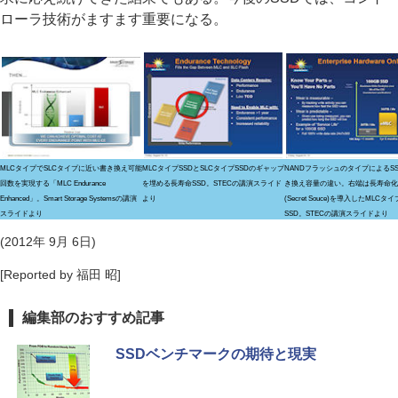
ローラ技術がますます重要になる。
MLCタイプでSLCタイプに近い書き換え可能
MLCタイプSSDとSLCタイプSSDのギャップ
NANDフラッシュのタイプによるS
回数を実現する「MLC Endurance
を埋める長寿命SSD。STECの講演スライド
き換え容量の違い。右端は長寿命化
Enhanced」。Smart Storage Systemsの講演
より
(Secret Souce)を導入したMLCタ
スライドより
SSD。STECの講演スライドより
(2012年 9月 6日)
[Reported by 福田 昭]
編集部のおすすめ記事
SSDベンチマークの期待と現実