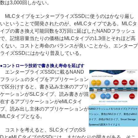
数は3,000回しかない。
MLCタイプをエンタープライズSSDに使うのはかなり厳し
いということで開発されたのが、eMLCタイプである。MLCタ
イプの書き換え可能回数を3万回に延ばしたNANDフラッシュ
で、記憶容量当たりの価格はMLCタイプの1.3倍とそれほど高
くない。コストと寿命のバランスが良いことから、エンタープ
ライズSSDにはかなり普及している。
●コントローラ技術で書き換え寿命を延ばす
エンタープライズSSDに載るNAND
フラッシュのタイプをアプリケーション
で区分けすると、書き込み主体のアプリ
ケーションがSLCタイプ、読み書きが混
在するアプリケーションがeMLCタイ
プ、読み出し主体のアプリケーションが
NANDフラッシュメモリのタイプとアプリケ
ーション。黄色がMLCタイプ、青色がeMLC
MLCタイプとなる。
タイプ、赤色がSLCタイプ。Smart Storage
Systemsの講演スライドより
コストを考えると、SLCタイプのSS
DとeMLCタイプのSSDには、まだかなりの開きがある。そこ