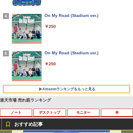
【2026年アップグレード版】AOKIMI ワイヤ
On My Road (Stadium ver.)
レスイヤホン bluetooth イヤホン V12 小型
軽量 ブルートゥースHi-Fi 最大36時間再生 ぶ
￥250
るーとゅーす コードレス ENCノイズキャン
セリング 自動ペアリング Type-C充電 マイク
付き 防水 タッチ式音量調整 スポーツ/通勤/通
学/WEB会議(ホワイト)
On My Road (Stadium ver.)
￥1,964
￥250
Xiaomi シャオミ REDMI Buds 8 Lite ワイヤ
レスイヤホン Bluetooth 5.4 ノイズキャンセ
リング ANC 36時間再生
Amazonランキングをもっと見る
￥3,480
楽天市場 売れ筋ランキング
ノート
デスクトップ
モニター
本
【Amazon.co.jp限定】 い・ろ・は・す 2L P
薬屋のひとりごと 17巻 (デジタル版ビッグガ
ET ラベルレス ×8本
ンガンコミックス)
おすすめ記事
￥1,112
￥770