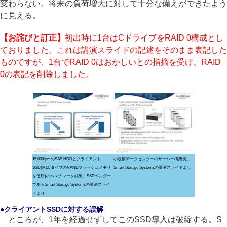
変わらない。将来の負荷増大に対して十分な備えができたよう
に見える。
【お詫びと訂正】
初出時に1台はCドライブをRAID 0構成とし
ておりました。これは講演スライドの記述をそのまま表記した
ものですが、1台でRAID 0はおかしいとの指摘を受け、RAID
0の表記を削除しました。
15,000rpmのSAS HDDとクライアント
小規模データセンターのサーバー構築例。
SSD(MLCタイプのNANDフラッシュメモリ
Smart Storage Systemsの講演スライドより
を使用)のベンチマーク結果。SSDベンダー
であるSmart Storage Systemsの講演スライ
ドより
●クライアントSSDに対する誤解
ところが、1年を経過せずしてこのSSD導入は破綻する。S