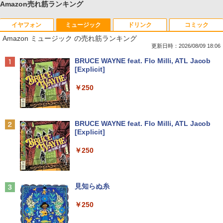
Amazon売れ筋ランキング
イヤフォン
ミュージック
ドリンク
コミック
Amazon ミュージック の売れ筋ランキング
更新日時：2026/08/09 18:06
Anker Soundcore P40i オフホワイト
BRUCE WAYNE feat. Flo Milli, ATL Jacob
[Explicit]
￥7,990
￥250
Anker Soundcore P31i ブラック
BRUCE WAYNE feat. Flo Milli, ATL Jacob
[Explicit]
￥5,990
￥250
Anker Soundcore Liberty 5 ミッドナイトブ
見知らぬ糸
ラック
￥250
￥14,990