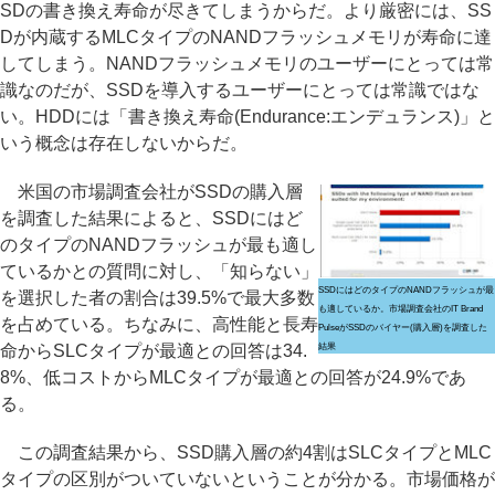
SDの書き換え寿命が尽きてしまうからだ。より厳密には、SS
Dが内蔵するMLCタイプのNANDフラッシュメモリが寿命に達
してしまう。NANDフラッシュメモリのユーザーにとっては常
識なのだが、SSDを導入するユーザーにとっては常識ではな
い。HDDには「書き換え寿命(Endurance:エンデュランス)」と
いう概念は存在しないからだ。
米国の市場調査会社がSSDの購入層
を調査した結果によると、SSDにはど
のタイプのNANDフラッシュが最も適し
ているかとの質問に対し、「知らない」
SSDにはどのタイプのNANDフラッシュが最
を選択した者の割合は39.5%で最大多数
も適しているか。市場調査会社のIT Brand
を占めている。ちなみに、高性能と長寿
PulseがSSDのバイヤー(購入層)を調査した
命からSLCタイプが最適との回答は34.
結果
8%、低コストからMLCタイプが最適との回答が24.9%であ
る。
この調査結果から、SSD購入層の約4割はSLCタイプとMLC
タイプの区別がついていないということが分かる。市場価格が