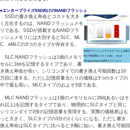
●エンタープライズSSD向けのNANDフラッシュ
SSDの書き換え寿命とコストを大き
く左右するのは、NANDフラッシュメモ
リである。SSDが搭載するNANDフラ
ッシュメモリには大別するとSLC、ML
C、eMLCの3つのタイプが存在する。
NANDフラッシュメモリのタイプによる書き
SLC NANDフラッシュは1個のメモリ
換え可能回数とコストの違い。Smart
Storage Systemsの講演スライドより
セルに1bitを記憶するタイプであり、書
き換え寿命が長い。シリコンダイでの書き換え可能回数は10
万回に達する。ただし記憶容量当たりの価格は3つのタイプの
中で最も高い。MLCタイプのおよそ3倍である。
MLC NANDフラッシュは1個のメモリセルに2bit(あるいはそ
れ以上)を記憶するタイプであり、物理的にSLCタイプと同じ
シリコンダイで2倍の記憶容量を実現する。実際の価格差はも
っと大きく、SLCタイプの3分の1くらいになる。ただし書き
換え寿命はSLCタイプに比べると大幅に短い。書き換え可能回