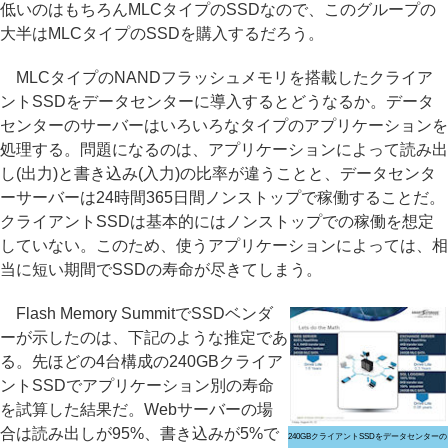
低いのはもちろんMLCタイプのSSDなので、このグループの
大半はMLCタイプのSSDを購入するだろう。
MLCタイプのNANDフラッシュメモリを搭載したクライア
ントSSDをデータセンターに導入するとどうなるか。データ
センターのサーバーはいろいろなタイプのアプリケーションを
処理する。問題になるのは、アプリケーションによって読み出
し(出力)と書き込み(入力)の比率が違うことと、データセンタ
ーサーバーは24時間365日間ノンストップで稼働することだ。
クライアントSSDは基本的にはノンストップでの稼働を想定
していない。このため、使うアプリケーションによっては、相
当に短い期間でSSDの寿命が尽きてしまう。
Flash Memory SummitでSSDベンダ
ーが示したのは、下記のような推定であ
る。先ほどの4台構成の240GBクライア
ントSSDでアプリケーション別の寿命
を試算した結果だ。Webサーバーの場
合は読み出しが95%、書き込みが5%で
240GBクライアントSSDをデータセンターの