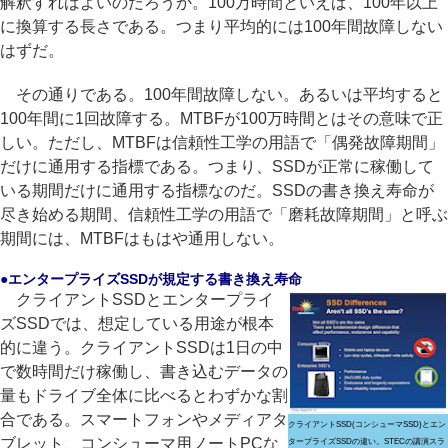
解釈すればよいのだろうか。100万時間といえば、100年以上
に換算する長さである。つまり平均的には100年間故障しない
はずだ。
その通りである。100年間故障しない。あるいは平均すると
100年間に1回故障する。MTBFが100万時間とはその意味で正
しい。ただし、MTBFは信頼性工学の用語で「偶発故障期間」
だけに通用する指標である。つまり、SSDが正常に稼働して
いる期間だけに通用する指標なのだ。SSDの書き換え寿命が
尽き始める期間、信頼性工学の用語で「磨耗故障期間」と呼ぶ
期間には、MTBFはもはや通用しない。
●エンタープライズSSDが規定する書き換え寿命
クライアントSSDとエンタープライ
ズSSDでは、想定している用途が根本
的に違う。クライアントSSDは1日の中
で数時間だけ稼働し、書き込むデータの
量もドライブ全体に比べるとわずかな割
合である。スマートフォンやメディアタ
クライアントSSD(コンシューマSSD)とエン
ブレット、コンシューマ用ノートPCな
タープライズSSDの違い。STECの講演スラ