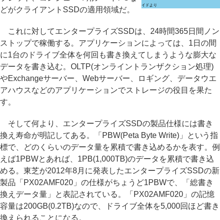
イドより
どがクライアントSSDの適用領域だ。
これに対してエンタープライズSSDは、24時間365日間ノン
ストップで稼働する。アプリケーションによっては、1日の間
に1台のドライブ全体を何回も書き換えてしまうような膨大な
データを書き込む。OLTP(オンライントランザクション処理)
やExchangeサーバー、Webサーバー、ロギング、データウエ
アハウスなどのアプリケーションでストレージの役目を果た
す。
そして何より、エンタープライズSSDの製品仕様には書き
換え寿命が明記してある。「PBW(Peta Byte Write)」という指
標で、どのくらいのデータ量を累積で書き込めるかを表す。例
えば1PBWとあれば、1PB(1,000TB)のデータを累積で書き込
める。東芝が2012年8月に発表したエンタープライズSSDの新
製品「PX02AMF020」の仕様がちょうど1PBWで、「総書き
換えデータ量」と表記されている。「PX02AMF020」の記憶
容量は200GB(0.2TB)なので、ドライブ全体を5,000回ほど書き
換えられることになる。