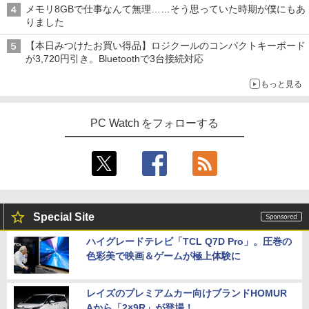
コン Windows11 office付き｜中古ノー
ネ オフィス高速起動 省電力 静音設計
A規格 67D5KAC6JP レノボ ディスプレ
版ビッグガンガンコミックス)
【Amazon.co.jp限定】 伊藤園 磨かれて、澄
メモリ8GBで仕事なんて無理……そう思っていた時期が僕にもあ
トパソコン 15.6 テンキー付き｜ノートパ
イ 液晶モニター 【展示品特価】
みきった日本の水 2L 8本 ラベルレス [ ケース
￥2,200
りました
ソコン Microsoft Office付き｜ノートパ
￥49,800
] [ 水 ] [ ペットボトル ] [ 箱買い ] [ ストック
￥810
ソコンWindows11 第8世代
￥8,980
] [ 水分補給 ]
【本日みつけたお買い得品】ロジクールのコンパクトキーボード
が3,720円引き。Bluetoothで3台接続対応
￥19,800
￥998
【★最大100%ポイント】【Win11正式対
4
角川まんが学習シリーズ 日本の歴史
5
もっと見る
応】Dell OptiPlex 3070 SFF/第9世代 Co
【お買い物マラソ開催中！P最大31.5%還
4
全16巻+別巻5冊定番セット [ 山本 博文
re i5/メモリ:8GB/16GB/32GB/SSD:256
元】五年保証 白 モバイルモニター 15.6
]
【今だけ】全品ポイント10倍 お買い物マ
GB/512GB/1TB/USB 3.1/DP/HDMI/Wi-fi/
インチ FHD 1920×1080 1080P Fast IPS
4
PC Watch をフォローする
ラソン★8/4～8/11★中古パソコン ノー
2画面出力/Windows11/Windows10/Offi
パネル PU保護カバー付き 非光沢 1200:1
￥23,760
トPC NEC VersaPro VX-4 PC-VKT16XZ
ce/中古 デスクトップ デスクトップPC
高コントラスト 超軽量 640g スピーカー
G4 Core i5 8250U メモリ8GB / 16GB 中
内蔵 Type-C/HDMI 接続 PS5/Switch/PC/
古SSD 2.5インチ128GB / 256GB / 512G
スマホ対応 MFP156T1F
￥37,800
B Windows11 Pro 64bit【送料無料】
【1年保証】
￥8,999
￥17,800
NEC Mate ML-D 単体 Windows11 64bit
5
Special Site
HDMI Core i5 12400 メモリー16GB 高
速SSD256GB+HDD500GB DVDマルチ
【楽天1位!1,600円OFFクーポン 8/4 20:
5
ハイグレードテレビ「TCL Q7D Pro」。圧巻の
デスクトップパソコン【中古】【30日保
00-8/11 01:59】Xiaomi Monitor A24i 20
色彩美で映画＆ゲームが極上体験に
【1500円OFFクーポン】【テンキー&Wi
証】20007027
26 ディスプレイ 1080P 23.8インチ 144
5
-Fi】ノートパソコン 15.6インチ SSD128
Hzリフレッシュレート sRGB99% 1670
GB メモリ8GB Core i3 第8世代 Micros
万色 300nits ΔE＜1 低ブルーライト 大
￥59,800
oft Office付き Windows11 Lenovo Thi
画面 TÜV認証 目にやさしい 調整可能な
レイズのプレミアムカー向けブランドHOMUR
nkpad L580 中古ノートパソコン PC パ
スタンド VESA
Aから「2×9R」が登場！