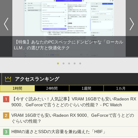
【ノートPC用】【あんしん3ヶ月に延長
中古パソコン | NEC | Mate MKM28L-3 |
NEC AS223WM 液晶モニター 21.5イン
宇宙兄弟（46） 【電子書籍】[ 小山宙哉
1
1
1
1
保証】通常付属している30日の保証期間
Windows11 | デスクトップ | 一年保証 |
チワイド 白 ホワイト 1920×1080 （フル
]
が3ヶ月に延長されます。【単品購入・併
第8世代 | Core i5 8400 2.8(〜最大4.0)G
HD）TN 白色LEDバックライト ミニ D-s
by Amazon 天然水 ラベルレス 500ml ×24本
異世界居酒屋「のぶ」(22) (角川コミックス・
用不可※レビューキャンペーンは除く /
Hz | MEM:8GB | SSD:256GB | DVDマル
ub VGA HDMI ディスプレイ PS4 switch
￥1,131
富士山の天然水 バナジウム含有 水 ミネラル
エース)
ノートパソコン専用】
チ | 無線LAN:なし | Win11Pro64bit
対応 スイッチ 【中古】
ウォーター ペットボトル 静岡県産 500ミリリ
ットル (Smart Basic)
￥832
￥1,000
￥12,000
￥5,200
【特集】あなたのPCスペックにドンピシャな「ローカル
￥1,380
DVD付 学研まんが NEW日本の歴史
LLM」の選び方と快適化テク
2
4大特典付き全14巻セット [ 大石 学 ]
ONE PIECE モノクロ版 115 (ジャンプコミッ
【期間限定★新品無線マウス付】中古ノ
HP ProDesk 400 G6 DM 【Core i5 1050
中古モニター | 液晶ディスプレイ | PHILI
2
2
2
クスDIGITAL)
by Amazon 炭酸水 ラベルレス 500ml ×24本
ートパソコン Windows11 Office2019搭
0T/メモリ16GB(DDR4)/SSD256GB(M.2
PS | 243V5QHABA/11 | 23.6インチワイ
●
●
●
●
●
￥21,560
強炭酸水 ペットボトル 500ミリリットル (Sm
載 15.6型 テンキー付き Celeron 第8世代
NVMe)/Win11Pro-64bit】【中古/送料無
ド 1920×1080(フルHD) | LEDバックライ
art Basic)
Core i3 Core i5 メモリ4GB/16GB SSD1
料】※沖縄・離島を除く
ト | スピーカー内蔵 | 3系統入力(VGA・D
￥594
アクセスランキング
28GB～1TB Webカメラ DVD 無線LAN
VI-D・HDMI) | VGAケーブル・電源ケー
店長おまかせPC 初期設定済 送料無料
ブル付属【30日保証】
￥1,625
￥32,980
オレンジページ 2026 10/17号増刊＜グレ
3
1時間
24時間
1週間
1カ月
【中古】
ー＞ [雑誌]
￥5,980
HUNTER×HUNTER モノクロ版 39 (ジャンプ
【今すぐ読みたい！人気記事】VRAM 16GBでも安いRadeon RX
￥9,999
コミックスDIGITAL)
by Amazon 天然水ラベルレス 2L×9本
￥1,689
9000、GeForceで言うとどのぐらいの性能？ - PC Watch
【正規永久版Office付き】ミニpc 【Intel
3
N5095 LPDDR4X 16GB 256GB SSD】m
￥572
￥1,117
VRAM 16GBでも安いRadeon RX 9000、GeForceで言うとどの
ini pc Windows11 Pro 超軽量 4コア/4ス
【ポイント最大28倍】 lenovo モニター
3
ぐらいの性能？
超得1,000円OFF｜新生活応援 豪華特典
レッド 2.9GHz ミニパソコン 静音 M.2 2
L22-4e 21.5インチ ワイド フルHD 1920
3
付き｜最新OS対応 第8世代｜最大180日
242 SATA WIFI6 Bluetooth5.2 4K HDMI
×1080 IPS 4ms 250nit リフレッシュレー
ハヤブサ消防団 森へつづく道 [ 池井戸 潤
4
HBMの速さとSSDの大容量を兼ね備えた「HBF」
保証｜Core i3 第8世代｜中古ノートパソ
2画面出力 デスクトップPC みにpc 省エ
ト 100Hz HDMI VGA D-Sub チルト VES
スーパーの裏でヤニ吸うふたり 9巻 (デジタル
]