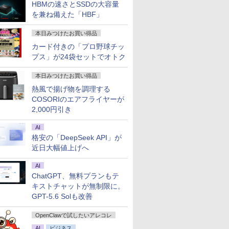
HBMの速さとSSDの大容量
を兼ね備えた「HBF」
本日みつけたお買い得品
カード付きの「プロ野球チッ
プス」が24袋セットでオトク
本日みつけたお買い得品
熱風で揚げ物を調理する
COSORIのエアフライヤーが
2,000円引き
AI
格安の「DeepSeek API」が
近日大幅値上げへ
AI
ChatGPT、無料プランもテ
キストチャットが無制限に。
GPT-5.6 Solも改善
OpenClawで試したいアレコレ
AI
ビジネス