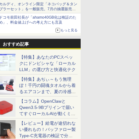
カルディ、オンライン限定「ネコバッグ＆タン
ブラーセット」を一般販売。7月の抽選販売の
当選無効分
ドコモ前田社長が「ahamo40GB化は検証のた
め」、料金値上げへの考え方にも言及
もっと見る
おすすめ記事
【特集】あなたのPCスペッ
クにドンピシャな「ローカル
LLM」の選び方と快適化テク
【特集】あぢぃ～もう無理
ぽ！千円の闘魂タオルから着
るエアコンまで、夏の冷感グ
ッズ一挙紹介
【コラム】OpenClawと
Qwen3.5-9Bプリインで届い
てすぐローカルAIが動くミニ
PC「SER9 Pro」
【レビュー】給電が途切れな
い優れもの！バッファロー製
Type-C充電器の検証で分か