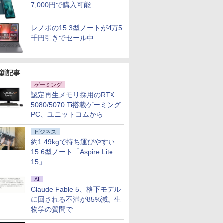
7,000円で購入可能
レノボの15.3型ノートが4万5
千円引きでセール中
新記事
ゲーミング
認定再生メモリ採用のRTX
5080/5070 Ti搭載ゲーミング
PC、ユニットコムから
ビジネス
約1.49kgで持ち運びやすい
15.6型ノート「Aspire Lite
15」
AI
Claude Fable 5、格下モデル
に回される不満が85%減。生
物学の質問で