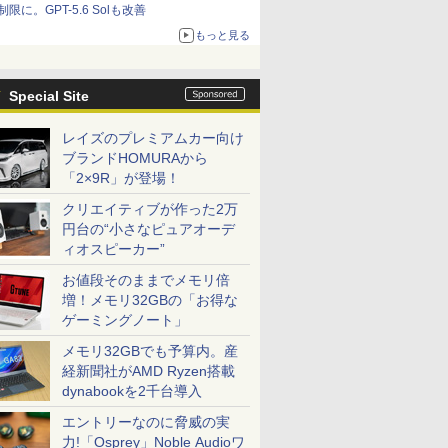
制限に。GPT-5.6 Solも改善
もっと見る
Special Site
レイズのプレミアムカー向け
ブランドHOMURAから
「2×9R」が登場！
クリエイティブが作った2万
円台の“小さなピュアオーデ
ィオスピーカー”
お値段そのままでメモリ倍
増！メモリ32GBの「お得な
ゲーミングノート」
メモリ32GBでも予算内。産
経新聞社がAMD Ryzen搭載
dynabookを2千台導入
エントリーなのに脅威の実
力!「Osprey」Noble Audioワ