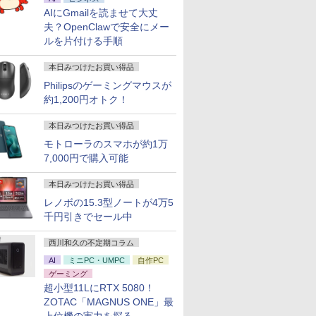
AIにGmailを読ませて大丈
夫？OpenClawで安全にメー
ルを片付ける手順
本日みつけたお買い得品
Philipsのゲーミングマウスが
約1,200円オトク！
本日みつけたお買い得品
モトローラのスマホが約1万
7,000円で購入可能
本日みつけたお買い得品
レノボの15.3型ノートが4万5
千円引きでセール中
西川和久の不定期コラム
AI
ミニPC・UMPC
自作PC
ゲーミング
超小型11LにRTX 5080！
ZOTAC「MAGNUS ONE」最