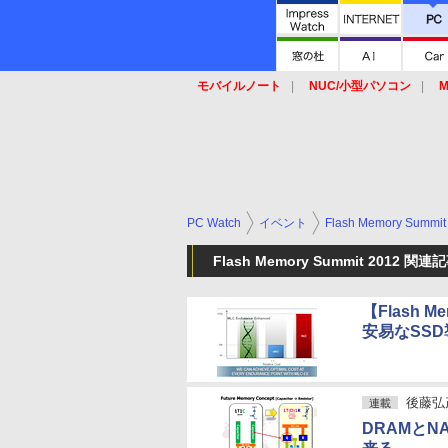
モバイルノート
NUC/小型パソコン
M
SSD
キーボード
マウス
PC Watch
イベント
Flash Memory Summit
Flash Memory Summit 2012 関連
【Flash M
安易なSS
後藤弘
連載
DRAMと