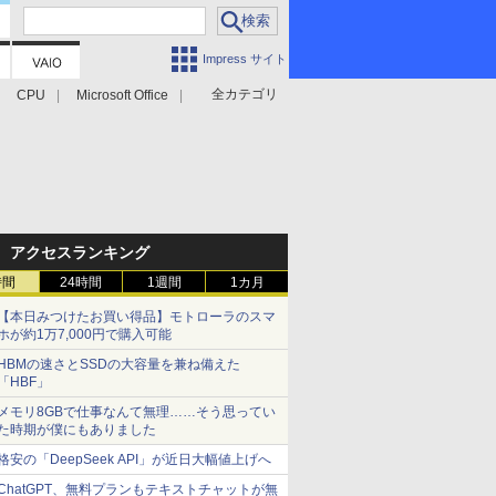
Impress サイト
全カテゴリ
CPU
Microsoft Office
アクセスランキング
時間
24時間
1週間
1カ月
【本日みつけたお買い得品】モトローラのスマ
ホが約1万7,000円で購入可能
HBMの速さとSSDの大容量を兼ね備えた
「HBF」
メモリ8GBで仕事なんて無理……そう思ってい
た時期が僕にもありました
格安の「DeepSeek API」が近日大幅値上げへ
ChatGPT、無料プランもテキストチャットが無