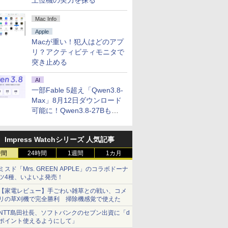
上位機の実力を探る
Mac Info
Apple
Macが重い！犯人はどのアプ
リ？アクティビティモニタで
突き止める
AI
一部Fable 5超え「Qwen3.8-
Max」8月12日ダウンロード
可能に！Qwen3.8-27Bも順
次
Impress Watchシリーズ 人気記事
時間
24時間
1週間
1カ月
ミスド「Mrs. GREEN APPLE」のコラボドーナ
ツ4種、いよいよ発売！
【家電レビュー】手ごわい雑草との戦い、コメ
リの草刈機で完全勝利 掃除機感覚で使えた
NTT島田社長、ソフトバンクのセブン出資に「d
ポイント使えるようにして」