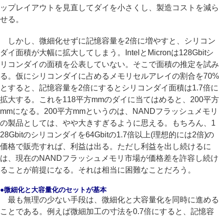
ップレイアウトを見直してダイを小さくし、製造コストを減ら
せる。
しかし、微細化せずに記憶容量を2倍に増やすと、シリコン
ダイ面積が大幅に拡大してしまう。IntelとMicronは128Gbitシ
リコンダイの面積を公表していない。そこで面積の推定を試み
る。仮にシリコンダイに占めるメモリセルアレイの割合を70%
とすると、記憶容量を2倍にするとシリコンダイ面積は1.7倍に
拡大する。これを118平方mmのダイに当てはめると、200平方
mmになる。200平方mmというのは、NANDフラッシュメモリ
の製品としては、やや大きすぎるように思える。もちろん、1
28Gbitのシリコンダイを64Gbitの1.7倍以上(理想的には2倍)の
価格で販売すれば、利益は出る。ただし利益を出し続けるに
は、現在のNANDフラッシュメモリ市場が価格差を許容し続け
ることが前提になる。それは相当に困難なことだろう。
●微細化と大容量化のセットが基本
最も無理の少ない手段は、微細化と大容量化を同時に進める
ことである。例えば微細加工の寸法を0.7倍にすると、記憶容