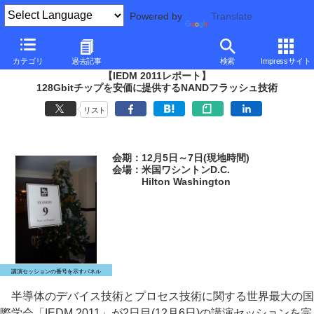
Powered by
Translate
PC Watch
イベント
その他
IEDM 2011
カテゴリ
過去記事
検索
Impressサイト
【IEDM 2011レポート】
128Gbitチップを安価に提供するNANDフラッシュ技術
リスト
会期：12月5日～7日(現地時間)
会場：米国ワシントンD.C.
Hilton Washington
講演セッションの番号を示すパネル
半導体のデバイス技術とプロセス技術に関する世界最大の国
際学会「IEDM 2011」が2日目(12月6日)の講演セッションを完