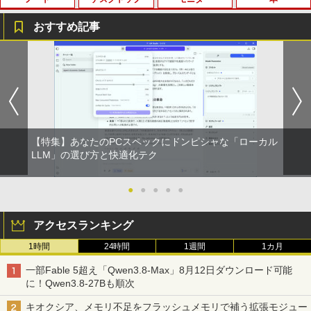
BRUCE WAYNE feat. Flo Milli, ATL Jacob
【Amazon.co.jp限定】 い・ろ・は・す 2L P
薬屋のひとりごと 17巻 (デジタル版ビッグガ
[Explicit]
ET ラベルレス ×8本
ンガンコミックス)
おすすめ記事
￥250
￥1,112
￥770
中古ノートパソコン 新生活セット 2026
【訳あり品】中古パソコン | NEC | Mate
【500円クーポン＋ポイント最大31.5%還
【送料無料】感動する地図帖 世界って面
1
1
1
1
Windows11搭載 Office付き 15.6型 大手
MKM34B-1 | Windows11 | デスクトップ
元！】モバイルモニター 15.6 インチ FH
白い!となる100テーマ／イアン・ライト
メーカー 第6〜8世代 Core i3/i5 メモリ8
| 一年保証 | 第7世代 | Core i5 7500 3.4
D 1920×1080 1080P Fast IPS パネル 非
／Infographic．ly／片山美佳子
BRUCE WAYNE feat. Flo Milli, ATL Jacob
by Amazon 天然水 ラベルレス 500ml ×24本
異世界居酒屋「のぶ」(22) (角川コミックス・
GB SSD最大1TB 高速SSD搭載 初期設定
(〜最大3.8)GHz | MEM:8GB | SSD:256G
光沢 1000:1 高コントラスト 超軽量 600
[Explicit]
富士山の天然水 バナジウム含有 水 ミネラル
エース)
済み テレワーク応援 在宅勤務 学生向け
B | DVD-ROM | 無線LAN:あり | Win11Pr
g スピーカー内蔵 Type-C/HDMI 接続 PS
￥2,420
ウォーター ペットボトル 静岡県産 500ミリリ
FU25-repc ノートPC 中古パソコン
o64bit
5/Switch/PC/スマホ対応
ットル (Smart Basic)
￥250
￥832
￥13,900
￥10,000
￥8,490
【特集】あなたのPCスペックにドンピシャな「ローカル
￥1,380
誤謬論入門[本/雑誌] 優れた議論の実践ガ
LLM」の選び方と快適化テク
2
イド / T・エドワード・デイマー/著 小西
On My Road (Stadium ver.)
ONE PIECE モノクロ版 115 (ジャンプコミッ
卓三/監訳 今村真由子/訳
クスDIGITAL)
by Amazon 炭酸水 ラベルレス 500ml ×24本
＼8月限定エントリーでP10倍／【中古】
【マラソンセール期間中ポイント5倍】中
Dell モニター 19インチ P1917S IPSパネ
●
●
●
●
●
2
2
2
強炭酸水 ペットボトル 500ミリリットル (Sm
ノートパソコン windows11 office付き
古デスクトップパソコン 第8世代 Core i5
ル 1280x1024 スクエア HDMI USBハブ
￥250
￥3,520
art Basic)
Lenovo レノボ ThinkPad L390 20NSS2
Windows11 高速SSD128GB メモリ8GB
高さ調整 中古ディスプレイ
￥594
アクセスランキング
5A00 Core i5 8世代 メモリー8GB 高速S
Type-C DisplayPort Lenovo ThinkStat
SD256GB 整備済み品 pc win11 os 中古
ion P330 初期設定済 すぐ使える 90日保
￥1,625
￥8,800
1時間
24時間
1週間
1カ月
パソコン すぐ使える オフィス付きPC 送
証 送料無料
Aランクパーティを離脱した俺は、元教
3
料無料
On My Road (Stadium ver.)
HUNTER×HUNTER モノクロ版 39 (ジャンプ
え子たちと迷宮深部を目指す。（13）
一部Fable 5超え「Qwen3.8-Max」8月12日ダウンロード可能
￥12,980
コミックスDIGITAL)
【電子書籍】[ ユーリ ]
by Amazon 天然水ラベルレス 2L×9本
に！Qwen3.8-27Bも順次
￥22,770
【楽天1位!1,600円OFFクーポン 8/4 20:
￥250
3
00-8/11 01:59】Xiaomi Monitor A24i 20
￥572
￥792
￥1,117
キオクシア、メモリ不足をフラッシュメモリで補う拡張モジュー