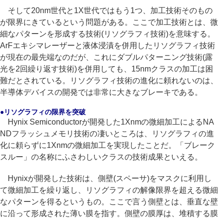
そして20nm世代と1X世代ではもう1つ、加工技術そのもの
が限界にきているという問題がある。ここで加工技術とは、微
細なパターンを形成する技術(リソグラフィ技術)を意味する。
ArFエキシマレーザーと液体浸漬を併用したリソグラフィ技術
が現在の最先端なのだが、これにダブルパターニング技術(露
光を2回繰り返す技術)を併用しても、15nmクラスの加工は困
難だとされている。リソグラフィ技術の進化に頼れないのは、
半導体デバイスの開発では非常に大きなブレーキである。
●リソグラフィの限界を突破
Hynix Semiconductorが開発した1Xnmの微細加工によるNA
NDフラッシュメモリ技術の凄いところは、リソグラフィの進
化に頼らずに1Xnmの微細加工を実現したことだ。「ブレーク
スルー」の名称にふさわしいクラスの技術成果といえる。
Hynixが開発した技術は、側壁(スペーサ)をマスクに利用し
て微細加工を繰り返し、リソグラフィの解像限界を超える微細
なパターンを得るというもの。ここで言う側壁とは、垂直な壁
に沿って形成された薄い膜を指す。側壁の膜厚は、堆積する膜