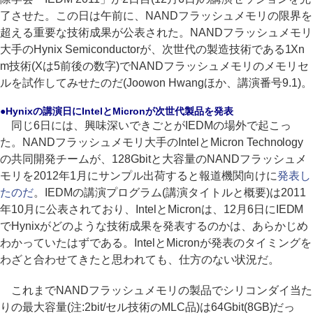
了させた。この日は午前に、NANDフラッシュメモリの限界を
超える重要な技術成果が公表された。NANDフラッシュメモリ
大手のHynix Semiconductorが、次世代の製造技術である1Xn
m技術(Xは5前後の数字)でNANDフラッシュメモリのメモリセ
ルを試作してみせたのだ(Joowon Hwangほか、講演番号9.1)。
●Hynixの講演日にIntelとMicronが次世代製品を発表
同じ6日には、興味深いできごとがIEDMの場外で起こっ
た。NANDフラッシュメモリ大手のIntelとMicron Technology
の共同開発チームが、128Gbitと大容量のNANDフラッシュメ
モリを2012年1月にサンプル出荷すると報道機関向けに
発表し
たのだ
。IEDMの講演プログラム(講演タイトルと概要)は2011
年10月に公表されており、IntelとMicronは、12月6日にIEDM
でHynixがどのような技術成果を発表するのかは、あらかじめ
わかっていたはずである。IntelとMicronが発表のタイミングを
わざと合わせてきたと思われても、仕方のない状況だ。
これまでNANDフラッシュメモリの製品でシリコンダイ当た
りの最大容量(注:2bit/セル技術のMLC品)は64Gbit(8GB)だっ