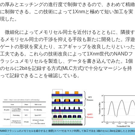
の厚みとエッチングの進行度で制御できるので、きわめて精緻
に制御できる。この技術によって1Xnmと極めて短い加工を実
現した。
微細化によってメモリセル同士を近付けるとともに、隣接す
るメモリセル同士の干渉を抑える手段も新たに開発した。浮遊
ゲートの形状を変えたり、エアギャップを改良したりといった
工夫である。これらの技術改良によって1Xnm世代のNANDフ
ラッシュメモリセルを製造し、データを書き込んでみた。1個
のセルに2bitを記録する方式(MLC方式)で十分なマージンを持
って記録できることを確認している。
NANDフラッシュのメモリセルを縮小すると
側壁(スペーサ)をマスク利用して加工寸法を
1個のセルに2bitを記録したとき(ML