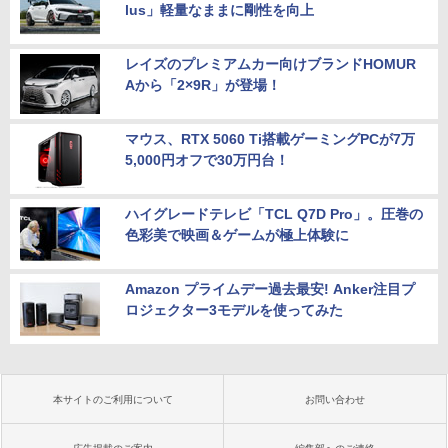
lus」軽量なままに剛性を向上
トパソコン Windows11 Office 付き｜D
24 Office付き/ 2025年1月モデル
テレワーク EVICIV
ell Latitude 5400｜Core i5 第8世代 以
降 1.60GHz 4コア 8スレッド メモリ 8G
￥149,800
￥12,999
B SSD 256GB｜中古パソコン 中古ノー
レイズのプレミアムカー向けブランドHOMUR
トパソコン 中古PC
Aから「2×9R」が登場！
￥29,800
マウス、RTX 5060 Ti搭載ゲーミングPCが7万
5,000円オフで30万円台！
ハイグレードテレビ「TCL Q7D Pro」。圧巻の
色彩美で映画＆ゲームが極上体験に
Amazon プライムデー過去最安! Anker注目プ
ロジェクター3モデルを使ってみた
本サイトのご利用について
お問い合わせ