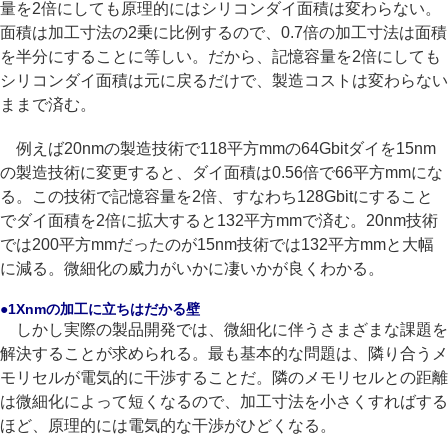
量を2倍にしても原理的にはシリコンダイ面積は変わらない。
面積は加工寸法の2乗に比例するので、0.7倍の加工寸法は面積
を半分にすることに等しい。だから、記憶容量を2倍にしても
シリコンダイ面積は元に戻るだけで、製造コストは変わらない
ままで済む。
例えば20nmの製造技術で118平方mmの64Gbitダイを15nm
の製造技術に変更すると、ダイ面積は0.56倍で66平方mmにな
る。この技術で記憶容量を2倍、すなわち128Gbitにすること
でダイ面積を2倍に拡大すると132平方mmで済む。20nm技術
では200平方mmだったのが15nm技術では132平方mmと大幅
に減る。微細化の威力がいかに凄いかが良くわかる。
●1Xnmの加工に立ちはだかる壁
しかし実際の製品開発では、微細化に伴うさまざまな課題を
解決することが求められる。最も基本的な問題は、隣り合うメ
モリセルが電気的に干渉することだ。隣のメモリセルとの距離
は微細化によって短くなるので、加工寸法を小さくすればする
ほど、原理的には電気的な干渉がひどくなる。