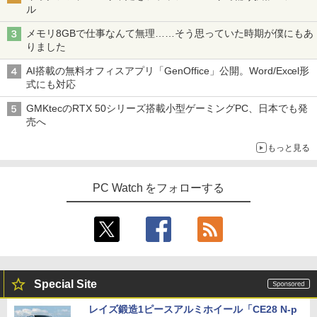
26 ディスプレイ 1080P 23.8インチ 144
ル
【エントリーでポイント100％還元のチ
Hzリフレッシュレート sRGB99% 1670
3
ノートパソコン Surface Pro 5 高性能第
ャンス】GMKtec ミニpc G3S【Intel N9
万色 300nits ΔE＜1 低ブルーライト 大
3
メモリ8GBで仕事なんて無理……そう思っていた時期が僕にもあ
7世代Core i5-7300U WEBカメラ内蔵 Wi
5 DDR4 8GB 256GB/512GB SSD】 4コ
画面 TÜV認証 目にやさしい 調整可能な
BUGS LIFE
スーパーの裏でヤニ吸うふたり 9巻 (デジタル
★8月中旬発送予定★ 宇宙兄弟 全巻セ
4
りました
ndows 11 Pro MS 0ffice 2024選択可 1
ア 4スレッド mini pc Windows11 Pro
スタンド VESA
版ビッグガンガンコミックス)
ット（全46巻）
コカ・コーラ やかんの麦茶 from 爽健美茶 ラ
2.3型 2K液晶(2560x1440) Wi-Fi Mini-D
最大3.4GHz WIFI5 BT5.0 小型 M.2 2242
ベルレス 650mlPET×24本
￥250
AI搭載の無料オフィスアプリ「GenOffice」公開。Word/Excel形
P Bluetooth SurfaceConnect USB3.0
ミニパソコン 2画面 超静音 超軽量 高性
￥12,580
￥810
￥41,225
式にも対応
能 みにpc nucbox 省エネ 小型 コンパク
￥2,009
ト
￥24,890
GMKtecのRTX 50シリーズ搭載小型ゲーミングPC、日本でも発
売へ
￥51,505
MAXZEN ゲーミングモニター 23.8イン
4
チ 180Hz FHD (1920×1080) HDMI2.1 D
乙女ゲー世界はモブに厳しい世界です
5
もっと見る
MS Office 2024 H&B 搭載｜中古ノート
P1.4 sRGB128％ IPS Adaptive-Sync ブ
4
【共和国編】 02 【電子書籍】[ 三
パソコン Windows11 Office付｜Dynab
ルーライトカット 非光沢 フリッカーフリ
嶋 与夢 ]
ook B55M Core i5 第8世代 8265U メモ
【中古】HP Pro Mini 400 G9 Core i5-12
ー ホワイト MGM24CH01-F180 マクス
4
リ 8GB SSD 256GB 15.6型 WEBカメラ
500T メモリ16GB SSD256GB Windows
ゼン
PC Watch をフォローする
￥924
テンキー HDMI 無線 Wi-Fi 整備済み 新品
11Pro 省スペース 小型 デスクトップPC
無線マウス セキュリティソフト 無料プレ
￥12,980
ゼント
￥49,500
￥29,800
【2K 光沢パネル 超軽量470g】モバイル
5
【展示品・代引不可】 富士通 FUJITSU
モニター 14インチ 2K 2160x1440 3:2 ア
5
Special Site
デスクトップPC FMV Desktop Fシリー
スペクト 100%sRGB 400cd/m? 光沢IPS
MS Office 2024 H&B 搭載｜14型 WEB
ズ F55-K1 23.8型/ Core i5-1235U/ メモ
パネル 色鮮やか 470g 超軽量 Type-C対
5
レイズ鍛造1ピースアルミホイール「CE28 N-p
カメラ 指紋認証 搭載モデル｜中古 ノー
リ 16GB/ SSD 512GB/ Windows 11/ 20
応 miniHDMI モニター サブディスプレイ