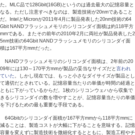
た。MLC品で128Gbit(16GB)というのは過去最大の記憶容量と
なる。ただし注意すべきなのは、製造技術が20nmであること
だ。IntelとMicronが2011年4月に製品発表した20nm技術の64
Gbit NANDフラッシュメモリのシリコンダイ面積は約118平方
mmである。またその前年の2010年2月に両社が製品発表した2
5nm技術の64Gbit NANDフラッシュメモリのシリコンダイ面
積は167平方mmだった。
NANDフラッシュメモリのシリコンダイ面積は、2年前の20
09年には130～170平方mmが製品の妥当なサイズだと
言われ
ていた
。しかし現在では、もっと小さなダイサイズが製品とし
て適切だとされている。記憶容量当たりの単価が時間の経過と
ともに下がっているからだ。1枚のシリコンウェハから収集で
きるシリコンダイの数を増やすことが、記憶容量当たりの単価
を下げるための最も重要な手段である。
64Gbitのシリコンダイ面積が167平方mmから118平方mmに
減ることは、製造コストが大幅に下がることを意味する。記憶
容量を変えずに製造技術を微細化するとともに、製造工程やチ