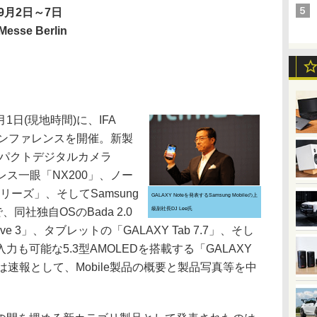
9月2日～7日
sse Berlin
は9月1日(現地時間)に、IFA
カンファレンスを開催。新製
コンパクトデジタルカメラ
ミラーレス一眼「NX200」、ノー
シリーズ」、そしてSamsung
GALAXY Noteを発表するSamsung Mobileの上
で、同社独自OSのBada 2.0
級副社長DJ Lee氏
3」、タブレットの「GALAXY Tab 7.7」、そし
も可能な5.3型AMOLEDを搭載する「GALAXY
は速報として、Mobile製品の概要と製品写真等を中