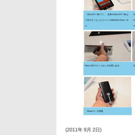
「GALAXY Tab 7.7」。従来のGALAXY Tabよ
G
り見やすくなったスーパーAMOLED Plusパネ
ル
Micro SDスロットはこの位置にある
G
「Wave 3」の背面
(2011年 9月 2日)