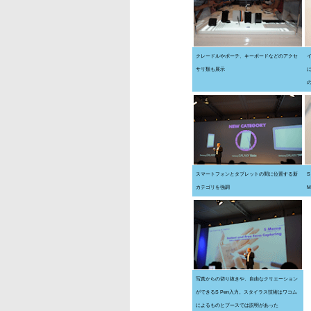
クレードルやポーチ、キーボードなどのアクセ
サリ類も展示
スマートフォンとタブレットの間に位置する新
カテゴリを強調
M
写真からの切り抜きや、自由なクリエーション
ができるS Pen入力。スタイラス技術はワコム
によるものとブースでは説明があった