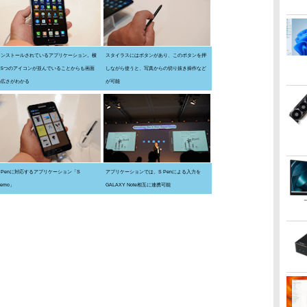
インストールされているアプリケーション。横
スタイラスにはボタンがあり、このボタンを押
に5つのアイコンが並んでいることからも画面
しながら使うと、写真からの切り抜き操作など
の広さがわかる
が可能
S Penに対応するアプリケーション「S
アプリケーションでは、S Penによる入力を
emo」
GALAXY Note相互に連携可能