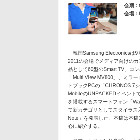
会期：
会場：Me
韓国Samsung Electronics
2011の会場でメディア向けの
品として60型のSmart TV、
「Multi View MV800」、
トブックPCの「CHRONOS 7
MobileのUNPACKEDイベント
を搭載するスマートフォン「Wave 
て新カテゴリとしてスタイラス入力
Note」を発表した。本稿は本稿
心に紹介する。