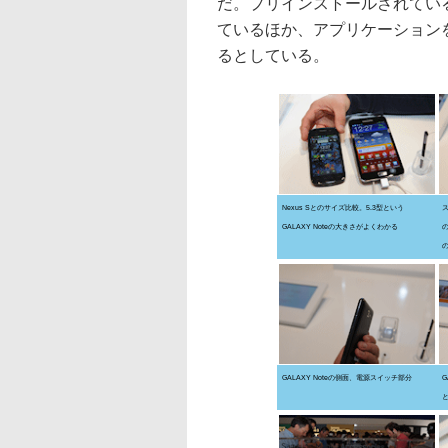
だ。プリインストールされている
ているほか、アプリケーション
るとしている。
Nexus Sとのサイズ比較。5.3型という
GALAXY Noteの大きさがよくわかる
の
の
GALAXY Noteの側面、電源スイッチ部分
G