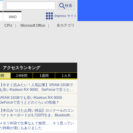
Impress サイト
全カテゴリ
CPU
Microsoft Office
アクセスランキング
時間
24時間
1週間
1カ月
【今すぐ読みたい！人気記事】VRAM 16GBで
も安いRadeon RX 9000、GeForceで言うとど
のぐらいの性能？ - PC Watch
VRAM 16GBでも安いRadeon RX 9000、
GeForceで言うとどのぐらいの性能？
【本日みつけたお買い得品】ロジクールのコン
パクトキーボードが3,720円引き。Bluetoothで3
台接続対応
メモリ8GBで仕事なんて無理……そう思ってい
た時期が僕にもありました