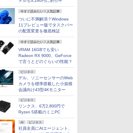
デルも5,280円に割引中
今すぐ読みたい！人気記事
ついに不満解消？Windows
11プレビュー版でタスクバー
の配置変更を徹底検証
今すぐ読みたい！人気記事
VRAM 16GBでも安い
Radeon RX 9000、GeForce
で言うとどのぐらいの性能？
ビジネス
デル、ソニーセンサーのWeb
カメラを標準搭載した小規模
会議向け43型4Kモニター
ビジネス
リンクス、6万2,800円で
Ryzen 5搭載のミニPC
AI
ビジネス
社員全員にAIエージェント、