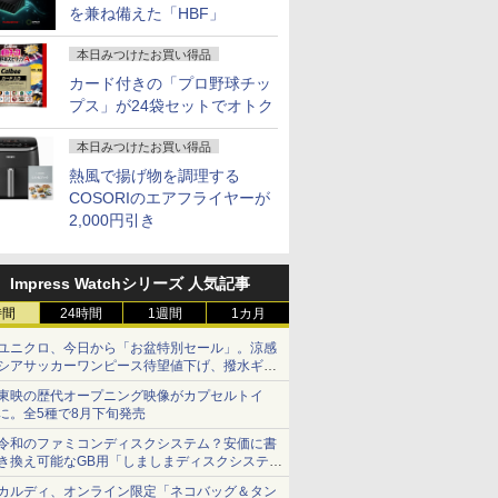
を兼ね備えた「HBF」
本日みつけたお買い得品
カード付きの「プロ野球チッ
プス」が24袋セットでオトク
本日みつけたお買い得品
熱風で揚げ物を調理する
COSORIのエアフライヤーが
2,000円引き
Impress Watchシリーズ 人気記事
時間
24時間
1週間
1カ月
ユニクロ、今日から「お盆特別セール」。涼感
シアサッカーワンピース待望値下げ、撥水ギア
ショーツは1990円に
東映の歴代オープニング映像がカプセルトイ
に。全5種で8月下旬発売
令和のファミコンディスクシステム？安価に書
き換え可能なGB用「しましまディスクシステ
ム」
カルディ、オンライン限定「ネコバッグ＆タン