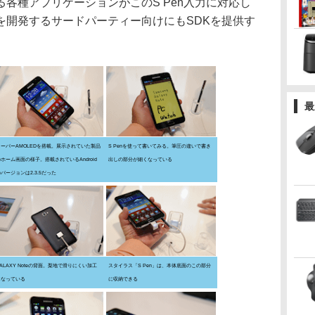
各種アプリケーションがこのS Pen入力に対応し
を開発するサードパーティー向けにもSDKを提供す
最
スーパーAMOLEDを搭載。展示されていた製品
S Penを使って書いてみる。筆圧の違いで書き
ホーム画面の様子。搭載されているAndroid
出しの部分が細くなっている
バージョンは2.3.5だった
ALAXY Noteの背面。梨地で滑りにくい加工
スタイラス「S Pen」は、本体底面のこの部分
となっている
に収納できる