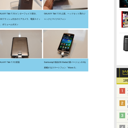
ALAXY Tab 7.7のインターフェイス部分。
GALAXY Tab 7.7の上面。ヘッドセット用のジ
LEDフラッシュ付きのリアカメラ、電源スイッ
ャックとマイクロフォン
チ、ボリュームボタン
ALAXY Tab 7.7の背面
Samsungの独自OS Badaの新バージョン2.0を
搭載するスマートフォン「Wave 3」
1