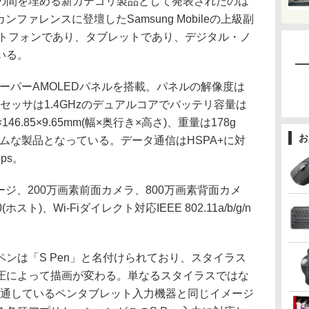
間を埋める新カテゴリ製品として発表されたのは
」。カンファレンスに登壇したSamsung Mobileの上級副
マートフォンであり、タブレットであり、デジタル・ノ
いる。
ーパーAMOLEDパネルを搭載。パネルの解像度は
i)。プロセッサは1.4GHzのデュアルコアでバッテリ容量は
×146.85×9.65mm(幅×奥行き×高さ)、重量は178g
お
リムな製品となっている。データ通信はHSPA+に対
ps。
ージ、200万画素前面カメラ、800万画素背面カメ
.0(ホスト)、Wi-Fiダイレクト対応IEEE 802.11a/b/g/n
ンは「S Pen」と名付けられており、スタイラス
圧によって描画が変わる。単なるスタイラスではな
流通しているペンタブレット入力機器と同じイメージ