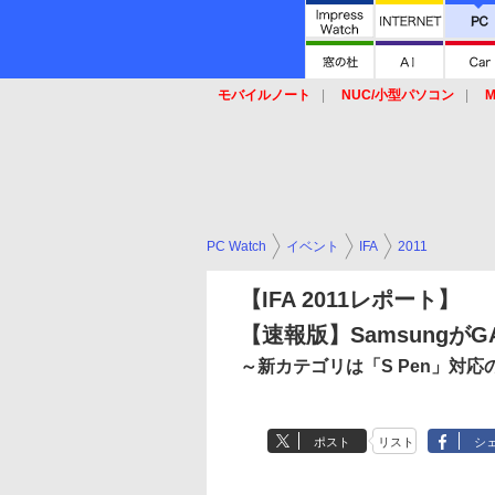
モバイルノート
NUC/小型パソコン
M
SSD
キーボード
マウス
PC Watch
イベント
IFA
2011
【IFA 2011レポート】
【速報版】SamsungがGA
～新カテゴリは「S Pen」対応の5.
ポスト
リスト
シ