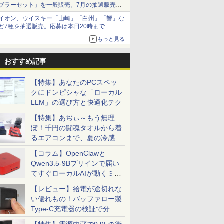
ブラーセット」を一般販売。7月の抽選販売の
当選無効分
イオン、ウイスキー「山崎」「白州」「響」な
ど7種を抽選販売。応募は本日20時まで
もっと見る
おすすめ記事
【特集】あなたのPCスペッ
クにドンピシャな「ローカル
LLM」の選び方と快適化テク
【特集】あぢぃ～もう無理
ぽ！千円の闘魂タオルから着
るエアコンまで、夏の冷感グ
ッズ一挙紹介
【コラム】OpenClawと
Qwen3.5-9Bプリインで届い
てすぐローカルAIが動くミニ
PC「SER9 Pro」
【レビュー】給電が途切れな
い優れもの！バッファロー製
Type-C充電器の検証で分か
ったこと