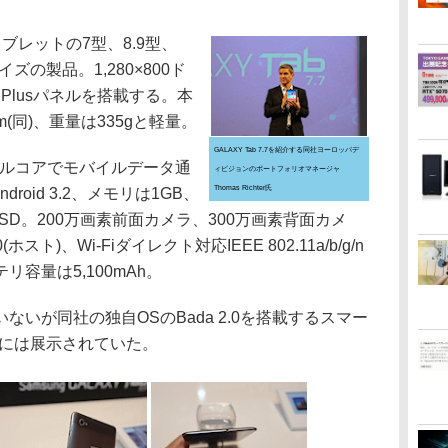
社タブレットの7型、8.9型、
イズの製品。1,280×800ド
 Plusパネルを搭載する。本
9mm(同)、重量は335gと軽量。
GALAXY Tab 7.7を紹介する同社ヨーロッパデ
アルコアでモバイルデータ通
ィビジョンのポートフォリオマネージャ
Thomas Richter氏
roid 3.2、メモリは1GB、
icroSD。200万画素前面カメラ、300万画素背面カメ
.0(ホスト)、Wi-Fiダイレクト対応IEEE 802.11a/b/g/n
容量は5,100mAh。
いが同社の独自OSのBada 2.0を搭載するスマー
内には展示されていた。