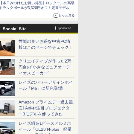
【本日みつけたお買い得品】ロジクールの高級
トラックボールが3,320円オフ！定番モデルも
5,280円に割引中
もっと見る
Special Site
性能の良いお得な中古PC情
報はこのページでチェック！
クリエイティブが作った2万
円台の“小さなピュアオーデ
ィオスピーカー”
レイズのパワーデザインホイ
ール「M6」に新色登場!!
Amazon プライムデー過去最
安! Anker注目プロジェクタ
ー3モデルを使ってみた
レイズ鍛造1ピースアルミホ
イール「CE28 N-plus」軽量