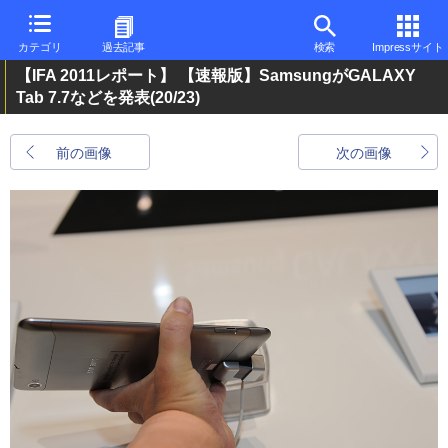
カテゴリ
過去記事
検索
Impressサイト
【IFA 2011レポート】 【速報版】SamsungがGALAXY
Tab 7.7などを発表
(20/23)
前の画像
次の画像