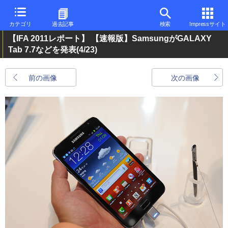
カテゴリ
過去記事
検索
Impressサイト
【IFA 2011レポート】 【速報版】SamsungがGALAXY
Tab 7.7などを発表
(4/23)
前の画像
次の画像