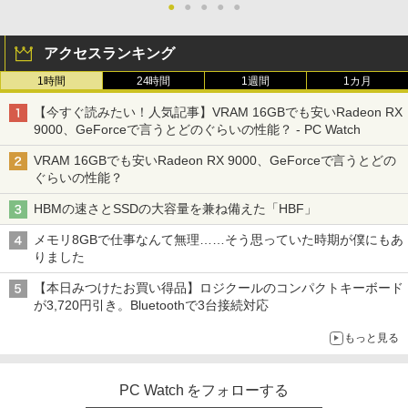
クスDIGITAL)
ートパソコン Windows11 Office2019搭
0T/メモリ16GB(DDR4)/SSD256GB(M.2
PS | 243V5QHABA/11 | 23.6インチワイ
●
●
●
●
●
￥21,560
載 15.6型 テンキー付き Celeron 第8世代
NVMe)/Win11Pro-64bit】【中古/送料無
ド 1920×1080(フルHD) | LEDバックライ
Core i3 Core i5 メモリ4GB/16GB SSD1
料】※沖縄・離島を除く
ト | スピーカー内蔵 | 3系統入力(VGA・D
￥594
アクセスランキング
28GB～1TB Webカメラ DVD 無線LAN
VI-D・HDMI) | VGAケーブル・電源ケー
店長おまかせPC 初期設定済 送料無料
ブル付属【30日保証】
￥32,980
オレンジページ 2026 10/17号増刊＜グレ
3
1時間
24時間
1週間
1カ月
【中古】
ー＞ [雑誌]
￥5,980
HUNTER×HUNTER モノクロ版 39 (ジャンプ
【今すぐ読みたい！人気記事】VRAM 16GBでも安いRadeon RX
￥9,999
コミックスDIGITAL)
￥1,689
9000、GeForceで言うとどのぐらいの性能？ - PC Watch
【正規永久版Office付き】ミニpc 【Intel
3
N5095 LPDDR4X 16GB 256GB SSD】m
￥572
VRAM 16GBでも安いRadeon RX 9000、GeForceで言うとどの
ini pc Windows11 Pro 超軽量 4コア/4ス
【ポイント最大28倍】 lenovo モニター
3
ぐらいの性能？
超得1,000円OFF｜新生活応援 豪華特典
レッド 2.9GHz ミニパソコン 静音 M.2 2
L22-4e 21.5インチ ワイド フルHD 1920
3
付き｜最新OS対応 第8世代｜最大180日
242 SATA WIFI6 Bluetooth5.2 4K HDMI
×1080 IPS 4ms 250nit リフレッシュレー
ハヤブサ消防団 森へつづく道 [ 池井戸 潤
4
HBMの速さとSSDの大容量を兼ね備えた「HBF」
保証｜Core i3 第8世代｜中古ノートパソ
2画面出力 デスクトップPC みにpc 省エ
ト 100Hz HDMI VGA D-Sub チルト VES
スーパーの裏でヤニ吸うふたり 9巻 (デジタル
]
コン Windows11 office付き｜中古ノー
ネ オフィス高速起動 省電力 静音設計
A規格 67D5KAC6JP レノボ ディスプレ
版ビッグガンガンコミックス)
メモリ8GBで仕事なんて無理……そう思っていた時期が僕にもあ
トパソコン 15.6 テンキー付き｜ノートパ
イ 液晶モニター 【展示品特価】
￥2,200
りました
ソコン Microsoft Office付き｜ノートパ
￥49,800
￥810
ソコンWindows11 第8世代
￥8,980
【本日みつけたお買い得品】ロジクールのコンパクトキーボード
が3,720円引き。Bluetoothで3台接続対応
￥19,800
【★最大100%ポイント】【Win11正式対
4
角川まんが学習シリーズ 日本の歴史
5
もっと見る
応】Dell OptiPlex 3070 SFF/第9世代 Co
【お買い物マラソ開催中！P最大31.5%還
4
全16巻+別巻5冊定番セット [ 山本 博文
re i5/メモリ:8GB/16GB/32GB/SSD:256
元】五年保証 白 モバイルモニター 15.6
]
【今だけ】全品ポイント10倍 お買い物マ
GB/512GB/1TB/USB 3.1/DP/HDMI/Wi-fi/
インチ FHD 1920×1080 1080P Fast IPS
4
PC Watch をフォローする
ラソン★8/4～8/11★中古パソコン ノー
2画面出力/Windows11/Windows10/Offi
パネル PU保護カバー付き 非光沢 1200:1
￥23,760
トPC NEC VersaPro VX-4 PC-VKT16XZ
ce/中古 デスクトップ デスクトップPC
高コントラスト 超軽量 640g スピーカー