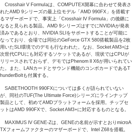
Crosshair V Formulaは、COMPUTEX開幕に合わせて発表さ
れたAMD 9シリーズの最上位モデル「AMD 990FX」を搭載す
るマザーボードで、事実上「Crosshair IV Formula」の後継に
なると見られる製品。AMD 9シリーズはすでにNVIDIAが発表
済みであるとおり、NVIDIA SLIをサポートすることが可能に
なっており、会場では同社のGeForce GTX 580搭載製品を2枚
用いたSLI環境でのデモも行なわれた。なお、Socket AM3+は
次世代CPUにも対応するソケットであるが、現状ではCPUが
リリースされておらず、デモではPhenom II X6が用いられてい
た。また、LANカードとサウンド機能のコンボカードであるT
hunderBoltも付属する。
SABETHOOTH 990FXについては多くが語られていない
が、同社のTUF(The Ultimate Force)シリーズにラインナップ
製品として、初めてAMDプラットフォームを採用。チップセ
ットはAMD 990FXで、Socket AM3+に対応するものとなる。
MAXIMUS IV GENE-Zは、GENEの名前が示すとおりmicroA
TXフォームファクターのマザーボードで、Intel Z68を搭載。