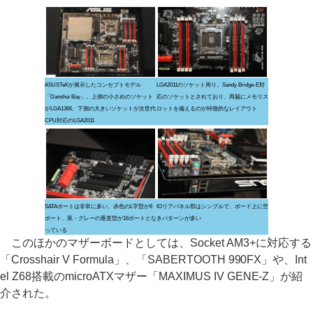
ASUSTeKが展示したコンセプトモデル
LGA2011のソケット周り。Sandy Bridge-E対
「Danshui Bay」。上側の小さめのソケット
応のソケットとされており、両脇にメモリス
がLGA1366、下側の大きいソケットが次世代
ロットを備えるのが特徴的なレイアウト
CPU対応のLGA2011
SATAポートは非常に多い。赤色のL字型が6
IOリアパネル部はシンプルで、ボード上に空
ポート、黒・グレーの垂直型が16ポートとな
きパターンが多い
っている
このほかのマザーボードとしては、Socket AM3+に対応する
「Crosshair V Formula」、「SABERTOOTH 990FX」や、Int
el Z68搭載のmicroATXマザー「MAXIMUS IV GENE-Z」が紹
介された。