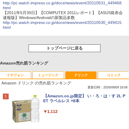
http://pc.watch.impress.co.jp/docs/news/event/20110531_449468.
html
【2011年5月30日】【COMPUTEX 2011レポート】【ASUS発表会
速報版】Windows/Androidの新製品多数
http://pc.watch.impress.co.jp/docs/news/event/20110530_449415.
html
トップページに戻る
Amazon売れ筋ランキング
イヤフォン
ミュージック
ドリンク
コミック
Amazon ドリンク の売れ筋ランキング
更新日時：2026/08/09 18:06
Anker Soundcore P40i オフホワイト
BRUCE WAYNE feat. Flo Milli, ATL Jacob
【Amazon.co.jp限定】 い・ろ・は・す 2L P
[Explicit]
ET ラベルレス ×8本
￥7,990
￥250
￥1,112