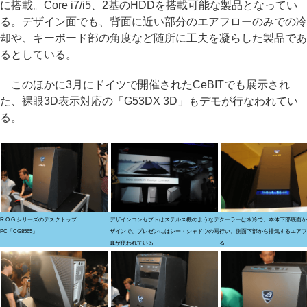
に搭載。Core i7/i5、2基のHDDを搭載可能な製品となってい
る。デザイン面でも、背面に近い部分のエアフローのみでの冷
却や、キーボード部の角度など随所に工夫を凝らした製品であ
るとしている。
このほかに3月にドイツで開催されたCeBITでも展示され
た、裸眼3D表示対応の「G53DX 3D」もデモが行なわれてい
る。
R.O.G.シリーズのデスクトップ
デザインコンセプトはステルス機のようなデ
クーラーは水冷で、本体下部底面か
PC「CG8565」
ザインで、プレゼンにはシー・シャドウの写
行い、側面下部から排気するエアフ
真が使われている
る