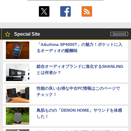
G4 Core i5 8250U メモリ8GB / 16GB 中
内蔵 Type-C/HDMI 接続 PS5/Switch/PC/
古SSD 2.5インチ128GB / 256GB / 512G
スマホ対応 MFP156T1F
￥37,800
B Windows11 Pro 64bit【送料無料】
【1年保証】
￥8,999
￥17,800
NEC Mate ML-D 単体 Windows11 64bit
5
Special Site
HDMI Core i5 12400 メモリー16GB 高
速SSD256GB+HDD500GB DVDマルチ
【楽天1位!1,600円OFFクーポン 8/4 20:
5
「A&ultima SP4000T」の魅力！ポケットに入
デスクトップパソコン【中古】【30日保
00-8/11 01:59】Xiaomi Monitor A24i 20
るオーディオの醍醐味
【1500円OFFクーポン】【テンキー&Wi
証】20007027
26 ディスプレイ 1080P 23.8インチ 144
5
-Fi】ノートパソコン 15.6インチ SSD128
Hzリフレッシュレート sRGB99% 1670
GB メモリ8GB Core i3 第8世代 Micros
万色 300nits ΔE＜1 低ブルーライト 大
￥59,800
oft Office付き Windows11 Lenovo Thi
画面 TÜV認証 目にやさしい 調整可能な
総合オーディオブランドに進化するSHANLING
nkpad L580 中古ノートパソコン PC パ
スタンド VESA
とは何者か？
ソコン 中古ノートPC 中古PC SSD1TB
メモリ16GB 中古パソコン レノボ
￥12,580
性能の良いお得な中古PC情報はこのページで
￥21,800
チェック！
鳥肌ものの「DENON HOME」サウンドを体感
した！