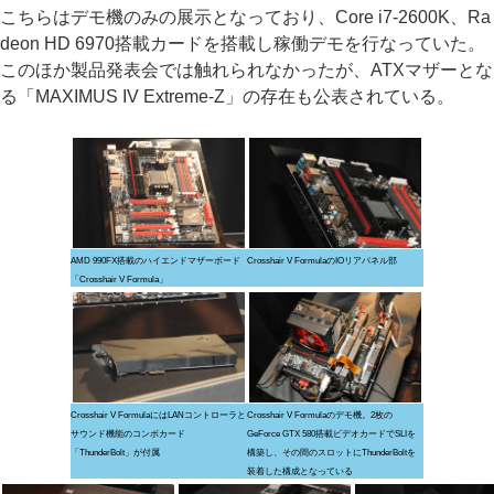
こちらはデモ機のみの展示となっており、Core i7-2600K、Ra
deon HD 6970搭載カードを搭載し稼働デモを行なっていた。
このほか製品発表会では触れられなかったが、ATXマザーとな
る「MAXIMUS IV Extreme-Z」の存在も公表されている。
AMD 990FX搭載のハイエンドマザーボード
Crosshair V FormulaのIOリアパネル部
「Crosshair V Formula」
Crosshair V FormulaにはLANコントローラと
Crosshair V Formulaのデモ機。2枚の
サウンド機能のコンボカード
GeForce GTX 580搭載ビデオカードでSLIを
「ThunderBolt」が付属
構築し、その間のスロットにThunderBoltを
装着した構成となっている