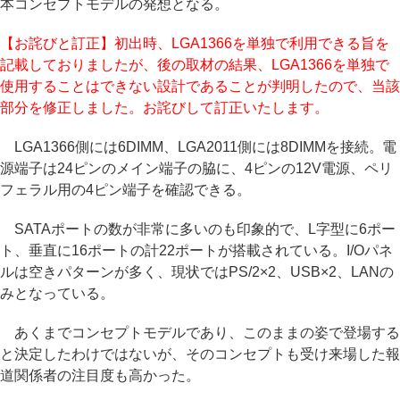
本コンセプトモデルの発想となる。
【お詫びと訂正】初出時、LGA1366を単独で利用できる旨を
記載しておりましたが、後の取材の結果、LGA1366を単独で
使用することはできない設計であることが判明したので、当該
部分を修正しました。お詫びして訂正いたします。
LGA1366側には6DIMM、LGA2011側には8DIMMを接続。電
源端子は24ピンのメイン端子の脇に、4ピンの12V電源、ペリ
フェラル用の4ピン端子を確認できる。
SATAポートの数が非常に多いのも印象的で、L字型に6ポー
ト、垂直に16ポートの計22ポートが搭載されている。I/Oパネ
ルは空きパターンが多く、現状ではPS/2×2、USB×2、LANの
みとなっている。
あくまでコンセプトモデルであり、このままの姿で登場する
と決定したわけではないが、そのコンセプトも受け来場した報
道関係者の注目度も高かった。