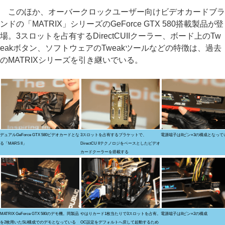
このほか、オーバークロックユーザー向けビデオカードブラ
ンドの「MATRIX」シリーズのGeForce GTX 580搭載製品が登
場。3スロットを占有するDirectCUIIクーラー、ボード上のTw
eakボタン、ソフトウェアのTweakツールなどの特徴は、過去
のMATRIXシリーズを引き継いでいる。
デュアルGeForce GTX 580ビデオカードとな
3スロットを占有するブラケットで、
電源端子は8ピン×3の構成となって
る「MARS II」
DirectCU IIテクノロジをベースとしたビデオ
カードクーラーを搭載する
MATRIX GeForce GTX 580のデモ機。同製品
やはりカード1枚当たりで3スロットを占有。
電源端子は8ピン×2の構成
を2枚用いたSLI構成でのデモとなっている
OC設定をデフォルトへ戻して起動するため