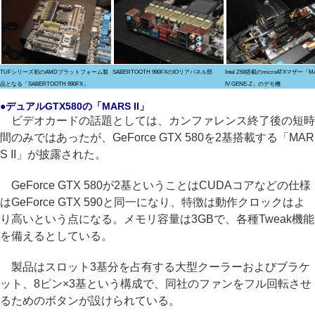
TUFシリーズ初のAMDプラットフォーム製
SABERTOOTH 990FXのIOリアパネル部
Intel Z68搭載のmicroATXマザー「M
品となる「SABERTOOTH 990FX」
IV GENE-Z」のデモ機
●デュアルGTX580の「MARS II」
ビデオカードの話題としては、カンファレンス終了後の短時
間のみではあったが、GeForce GTX 580を2基搭載する「MAR
S II」が披露された。
GeForce GTX 580が2基ということはCUDAコアなどの仕様
はGeForce GTX 590と同一になり、特徴は動作クロックはよ
り高いという点になる。メモリ容量は3GBで、各種Tweak機能
を備えるとしている。
製品はスロット3基分を占有する大型クーラーおよびブラケ
ット、8ピン×3基という構成で、同社のファンをフル回転させ
るためのボタンが設けられている。