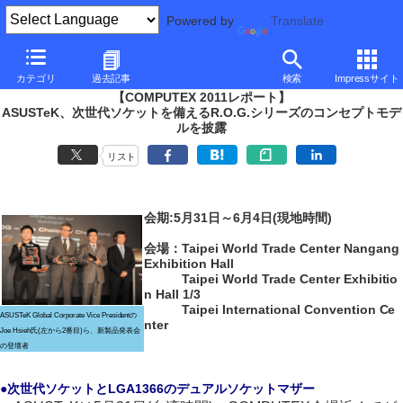
Powered by
Translate
PC Watch
イベント
COMPUTEX TAIPEI
2011
カテゴリ
過去記事
検索
Impressサイト
【COMPUTEX 2011レポート】
ASUSTeK、次世代ソケットを備えるR.O.G.シリーズのコンセプトモデ
ルを披露
リスト
会期:5月31日～6月4日(現地時間)
会場：Taipei World Trade Center Nangang
Exhibition Hall
Taipei World Trade Center Exhibitio
n Hall 1/3
Taipei International Convention Ce
ASUSTeK Global Corporate Vice Presidentの
nter
Joe Hsieh氏(左から2番目)ら、新製品発表会
の登壇者
●次世代ソケットとLGA1366のデュアルソケットマザー