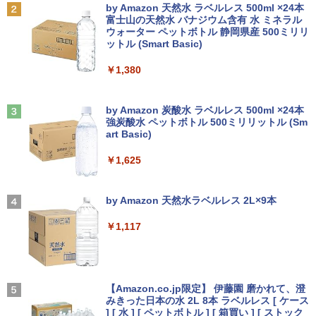
Anker Soundcore P31i ブラック
BRUCE WAYNE feat. Flo Milli, ATL Jacob
by Amazon 天然水 ラベルレス 500ml ×24本
[Explicit]
富士山の天然水 バナジウム含有 水 ミネラル
ウォーター ペットボトル 静岡県産 500ミリリ
￥5,990
ットル (Smart Basic)
￥250
￥1,380
Anker Soundcore Liberty 5 ミッドナイトブ
見知らぬ糸
ラック
by Amazon 炭酸水 ラベルレス 500ml ×24本
強炭酸水 ペットボトル 500ミリリットル (Sm
￥250
art Basic)
￥14,990
￥1,625
【2026年アップグレード版】AOKIMI ワイヤ
On My Road (Stadium ver.)
レスイヤホン bluetooth イヤホン V12 小型
by Amazon 天然水ラベルレス 2L×9本
軽量 ブルートゥースHi-Fi 最大36時間再生 ぶ
￥250
るーとゅーす コードレス ENCノイズキャン
￥1,117
セリング 自動ペアリング Type-C充電 マイク
付き 防水 タッチ式音量調整 スポーツ/通勤/通
学/WEB会議(ホワイト)
On My Road (Stadium ver.)
￥1,964
【Amazon.co.jp限定】 伊藤園 磨かれて、澄
みきった日本の水 2L 8本 ラベルレス [ ケース
￥250
] [ 水 ] [ ペットボトル ] [ 箱買い ] [ ストック