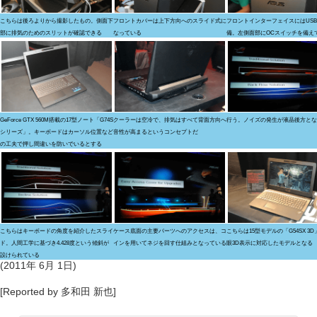
こちらは後ろよりから撮影したもの。側面下
フロントカバーは上下方向へのスライド式に
フロントインターフェイスにはUSB 
部に排気のためのスリットが確認できる
なっている
備。左側面部にOCスイッチを備え
GeForce GTX 560M搭載の17型ノート「G74S
クーラーは空冷で、排気はすべて背面方向へ行う。ノイズの発生が液晶後方とな
シリーズ」。キーボードはカーソル位置など
音性が高まるというコンセプトだ
の工夫で押し間違いを防いでいるとする
こちらはキーボードの角度を紹介したスライ
ケース底面の主要パーツへのアクセスは、コ
こちらは15型モデルの「G54SX 3
ド。人間工学に基づき4.428度という傾斜が
インを用いてネジを回す仕組みとなっている
眼3D表示に対応したモデルとなる
設けられている
(2011年 6月 1日)
[Reported by 多和田 新也]