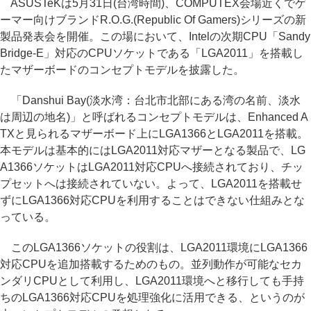
ASUSTeKは5月31日(台湾時間)、COMPUTEX会場近くでゲ
ーマー向けブランドR.O.G.(Republic Of Gamers)シリーズの新
製品発表会を開催。この場において、Intelの次期CPU「Sandy
Bridge-E」対応のCPUソケットである「LGA2011」を搭載し
たマザーボードのコンセプトモデルを披露した。
「Danshui Bay(淡水湾：台北市北部にある湾の名前、淡水
は周辺の地名)」と呼ばれるコンセプトモデルは、Enhanced A
TXと見られるマザーボード上にLGA1366とLGA2011を搭載。
本モデルは基本的にはLGA2011対応マザーとなる製品で、LG
A1366ソケットはLGA2011対応CPUへ接続されており、チッ
プセットへは接続されていない。よって、LGA2011を搭載せ
ずにLGA1366対応CPUを利用することはできない仕組みとな
っている。
このLGA1366ソケットの役割は、LGA2011環境にLGA1366
対応CPUを追加搭載するためのもの。並列動作が可能なセカ
ンダリCPUとして利用し、LGA2011環境へと移行しても手持
ちのLGA1366対応CPUを処理強化に活用できる、というのが