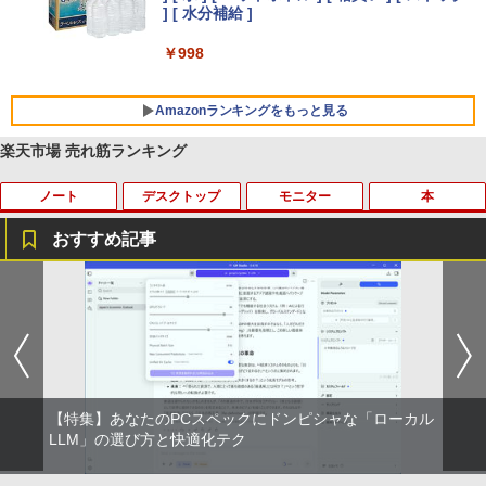
Xiaomi シャオミ REDMI Buds 8 Lite ワイヤ
] [ 水分補給 ]
レスイヤホン Bluetooth 5.4 ノイズキャンセ
リング ANC 36時間再生
￥998
￥3,480
Amazonランキングをもっと見る
楽天市場 売れ筋ランキング
ノート
デスクトップ
モニター
本
薬屋のひとりごと 17巻 (デジタル版ビッグガ
ンガンコミックス)
おすすめ記事
￥770
【ノートPC用】【あんしん3ヶ月に延長
中古パソコン | NEC | Mate MKM28L-3 |
NEC AS223WM 液晶モニター 21.5イン
宇宙兄弟（46） 【電子書籍】[ 小山宙哉
1
1
1
1
保証】通常付属している30日の保証期間
Windows11 | デスクトップ | 一年保証 |
チワイド 白 ホワイト 1920×1080 （フル
]
が3ヶ月に延長されます。【単品購入・併
第8世代 | Core i5 8400 2.8(〜最大4.0)G
HD）TN 白色LEDバックライト ミニ D-s
異世界居酒屋「のぶ」(22) (角川コミックス・
用不可※レビューキャンペーンは除く /
Hz | MEM:8GB | SSD:256GB | DVDマル
ub VGA HDMI ディスプレイ PS4 switch
￥1,131
エース)
ノートパソコン専用】
チ | 無線LAN:なし | Win11Pro64bit
対応 スイッチ 【中古】
￥832
￥1,000
￥12,000
￥5,200
【特集】あなたのPCスペックにドンピシャな「ローカル
DVD付 学研まんが NEW日本の歴史
LLM」の選び方と快適化テク
2
4大特典付き全14巻セット [ 大石 学 ]
ONE PIECE モノクロ版 115 (ジャンプコミッ
【期間限定★新品無線マウス付】中古ノ
HP ProDesk 400 G6 DM 【Core i5 1050
中古モニター | 液晶ディスプレイ | PHILI
2
2
2