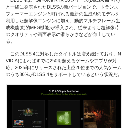
DLSS 4は、GeForce RTX 50シリーズ(Blackwell世代)
と一緒に発表されたDLSSの新バージョンで、トランス
フォーマーエンジンと呼ばれる最新の生成AIのモデルを
利用した超解像エンジンに加え、動的マルチフレーム生
成機能(動的MFG機能)が導入され、従来よりも超解像時
のクオリティや画面表示の滑らかさなどが向上してい
る。
このDLSS 4に対応したタイトルは増え続けており、N
VIDIAによればすでに250を超えるゲームやアプリが対
応。2025年にリリースされた上位20位までの人気ゲーム
のうち80%がDLSS 4をサポートしているという状況だ。