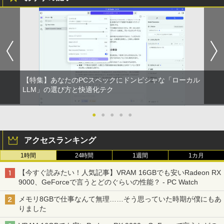
【特集】あなたのPCスペックにドンピシャな「ローカル
LLM」の選び方と快適化テク
●
●
●
●
●
アクセスランキング
1時間
24時間
1週間
1カ月
【今すぐ読みたい！人気記事】VRAM 16GBでも安いRadeon RX
9000、GeForceで言うとどのぐらいの性能？ - PC Watch
メモリ8GBで仕事なんて無理……そう思っていた時期が僕にもあ
りました