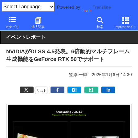
Powered by
Translate
PC Watch
イベント
CES
2026
カテゴリ
過去記事
検索
Impressサイト
イベントレポート
NVIDIAがDLSS 4.5発表。6倍動的マルチフレーム
生成機能をGeForce RTX 50でサポート
笠原 一輝
2026年1月6日 14:30
リスト