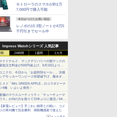
モトローラのスマホが約1万
7,000円で購入可能
本日みつけたお買い得品
レノボの15.3型ノートが4万5
千円引きでセール中
Impress Watchシリーズ 人気記事
時間
24時間
1週間
1カ月
マクドナルド、マックデリバリーの朝マックの
最低注文料金が500円値上げ。8月18日より
1,500円から受付
ユニクロ、今日から「お盆特別セール」。涼感
シアサッカーワンピース待望値下げ、撥水ギア
ショーツは1990円に
ミスド「Mrs. GREEN APPLE」のコラボドーナ
7
7
8
8
7
9
9
10
10
ツ4種、いよいよ発売！
老舗のマウスユーティリティ「チューチューマ
ウス」がAIの力を借りて15年ぶりに復活／64bit
化、Windows 10/11、「Chrome」も走り回
【家電レビュー】手ごわい雑草との戦い、コメ
る。復活記念で2026年末まで500円
リの草刈機で完全勝利 掃除機感覚で使えた
もっと見る