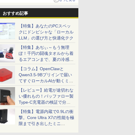
INISFORUM BD895i SE/BD775i SE
レイ ア
Yoothi 互換品 液晶
レビュー投稿 5年保証
24G4/11 23.8インチ フ
楽天ランキング1位★
＼マラソン限定値引／デスクトップPC デスク
液晶モニター 17インチ
【新品】【楽天1
【送料無料】
中古 フルHD
PA#ABJ:Win10)
ーボード 、AMD Ryzen 9 8945HX /Ryzen 7
ータ
14.0インチ 富士通
｜MS Office 2024
ルHD 180Hz ゲーミン
三年保証 新品 ノート
コン 第14世代 corei5 ビジネス Windows11 S
VESA対応 壁掛け ノン
位！】ノートパソコン
E243i 
チ TOSHI
おすすめ記事
-1.6GHz
ミングPC、 DDR5+PCIe 4.0 SSDスロッ
B [液晶デ
FUJISTU FMV
H&B 搭載｜中古ノー
グモニター FastIPS
パソコン パソコン
モリ 16GB 1年保証 安い 激安 オフィス業務 
グレア HDMI VGA VA
新品第13世代CPU搭載
ター 23.8
dynabook
モリ
x16、M.2 2230 key Eスロット 、2.5G
.8型/ブラ
LIFEBOOK WU2/J
トパソコン
1ms(GTG)
Office付き
クワーク 高スペック 新品 動画視聴 おしゃれ
パネル SXGA
ノートPC Office付き
WUXGA(19
Windows
￥12,800
￥29,800
￥13,591
￥34,680
￥88,350
￥14,800
￥29,800
￥7,980
￥35,189
6GB/フル
2.1/DP1.4/USB-C 3画面出力 ベアボーンキッ
フレームレ
FMVUH04002 対応 30
Windows11 Office付
Windows11搭載
典あり★本体のみ★
1280×1024 4:3 液晶デ
ノートパソコン 初心者
力端子
越性能 第1
【特集】あなたのPCスペッ
チ [訳あり
ピン 1920x1200
｜テンキー DVD 搭載
14/15.6インチ型ワイド
ィスプレイ PCモニタ
向け Windows11 初期
『HDMI/Dis
i5-1235U
クにドンピシャな「ローカル
頃購入
WUXGA IPS LED LCD
｜Core i5 第7世代 メ
液晶 フルHD 第14世代
ー サブモニター 防犯
設定済 Webカメラ
Sub』 高
NVMe式25
LLM」の選び方と快適化テク
液晶ディスプレイ 修理
モリ 8GB SSD 256GB
CPU intel N3450 Core
カメラ 監視モニター
zoom 日本語キーボー
ット チル
カメラ 無線W
交換用液晶パネル
｜店長厳選 Lenovo
i5 i7 メモリ
店舗 受付 薄型 軽量
ド 14.1型 Intel
ルデザイン 
カバリ Off
【特集】あぢぃ～もう無理
ThinkPad 15.6型
8GB~32GB
LCD-T0170 ブロード
Celeron メモリ8GB
レア 液晶
Win11【
ぽ！千円の闘魂タオルから着
7
8
9
10
Bluetooth Wi-Fi 無線
SSD128GB~1TB WEB
ウォッチ
SSD1TB(最大) 大容量
3ケ月保証
ソコン 中
るエアコンまで、夏の冷感グ
｜中古 パソコン 中古
カメラ テンキー付き
バッテリービジネス 大
無料 あす
PC Word Excel
ッズ一挙紹介
大容量 大画面 zoom軽
学生 プレゼント 学生
発送（Win
【コラム】OpenClawと
量 初心者向け
向け
対応可能 W
Qwen3.5-9Bプリインで届い
てすぐローカルAIが動くミニ
PC「SER9 Pro」
【レビュー】給電が途切れな
音が聞け
送料無料【中古】アオ
継体天皇 六世紀に現れ
【全巻】 キングダム 1-
DIME (ダイ
い優れもの！バッファロー製
ずかん
アシ 1〜40巻 までの全
た世襲王権の「始祖
79巻セット （ヤングジ
11月号 [雑
Type-C充電器の検証で分か
き
巻セット ビッグコミッ
王」 （中公新書） [ 河
ャンプコミックス） [
踊る大捜査
ったこと
クス 小林有吾 小学館
内春人 ]
原 泰久 ]
【特集】電源内蔵で0.9Lの衝
￥24,200
￥1,100
￥56,870
￥1,300
（青年コミック）
撃。Core Ultra X7の性能を極
限まで引き出したミニ
PC「GPD BOX」