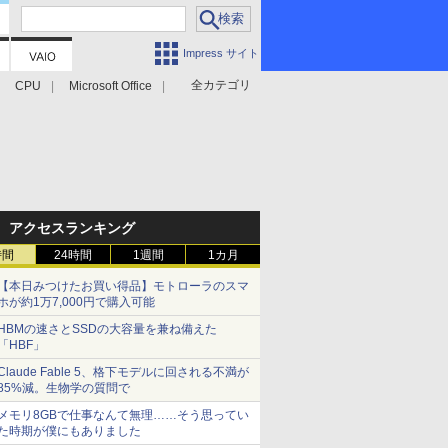
Impress サイト
全カテゴリ
CPU
Microsoft Office
アクセスランキング
時間
24時間
1週間
1カ月
【本日みつけたお買い得品】モトローラのスマ
ホが約1万7,000円で購入可能
HBMの速さとSSDの大容量を兼ね備えた
「HBF」
Claude Fable 5、格下モデルに回される不満が
85%減。生物学の質問で
メモリ8GBで仕事なんて無理……そう思ってい
た時期が僕にもありました