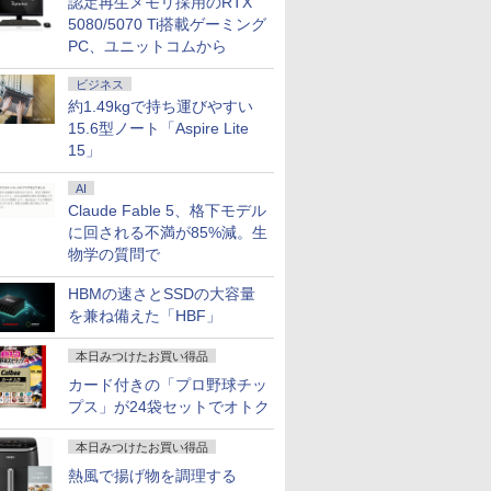
認定再生メモリ採用のRTX
5080/5070 Ti搭載ゲーミング
PC、ユニットコムから
ビジネス
約1.49kgで持ち運びやすい
15.6型ノート「Aspire Lite
15」
AI
Claude Fable 5、格下モデル
に回される不満が85%減。生
物学の質問で
HBMの速さとSSDの大容量
を兼ね備えた「HBF」
本日みつけたお買い得品
カード付きの「プロ野球チッ
プス」が24袋セットでオトク
本日みつけたお買い得品
熱風で揚げ物を調理する