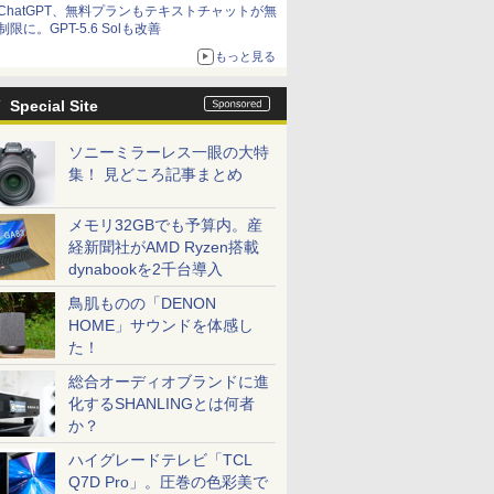
ChatGPT、無料プランもテキストチャットが無
制限に。GPT-5.6 Solも改善
もっと見る
Special Site
ソニーミラーレス一眼の大特
集！ 見どころ記事まとめ
メモリ32GBでも予算内。産
経新聞社がAMD Ryzen搭載
dynabookを2千台導入
鳥肌ものの「DENON
HOME」サウンドを体感し
た！
総合オーディオブランドに進
化するSHANLINGとは何者
か？
ハイグレードテレビ「TCL
Q7D Pro」。圧巻の色彩美で