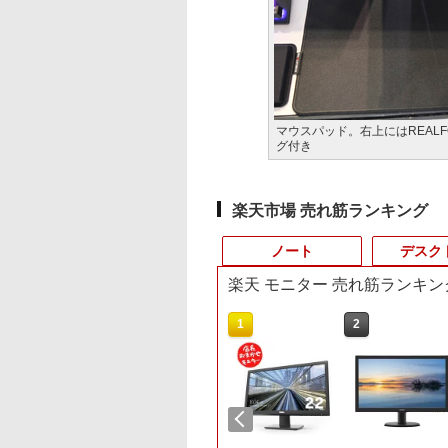
マウスパッド。右上にはREALF
グ付き
楽天市場 売れ筋ランキング
ノート
デスク
楽天 モニター 売れ筋ランキン
10
10
1
1
1
2
2
2