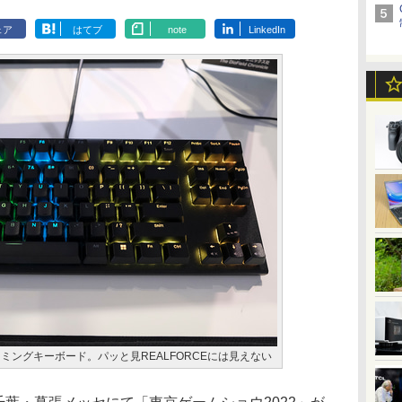
ェア
はてブ
note
LinkedIn
ーミングキーボード。パッと見REALFORCEには見えない