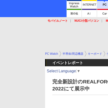
モバイルノート
NUC/小型パソコン
M
SSD
キーボード
マウス
PC Watch
半導体/周辺機器
キーボード
イベントレポート
Select Language
▼
完全新設計のREALFO
2022にて展示中