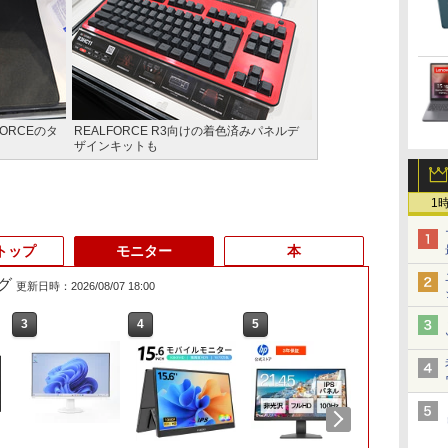
ORCEのタ
REALFORCE R3向けの着色済みパネルデ
ザインキットも
1
トップ
モニター
本
グ
更新日時：2026/08/07 18:00
3
3
3
4
4
4
5
5
5
6
6
6