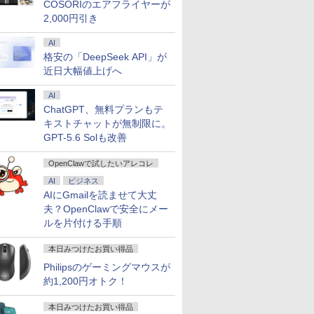
COSORIのエアフライヤーが
2,000円引き
AI
格安の「DeepSeek API」が
近日大幅値上げへ
AI
ChatGPT、無料プランもテ
キストチャットが無制限に。
GPT-5.6 Solも改善
OpenClawで試したいアレコレ
AI
ビジネス
AIにGmailを読ませて大丈
夫？OpenClawで安全にメー
ルを片付ける手順
本日みつけたお買い得品
Philipsのゲーミングマウスが
約1,200円オトク！
本日みつけたお買い得品