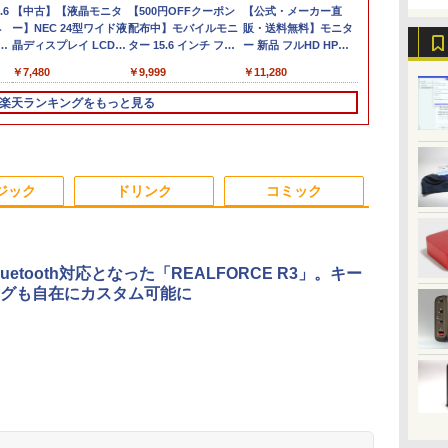
.6
ン
【週末限定999円
【中古】【液晶モニタ
富士通 LIFEBOOK
【正規永久版Office付
【500円OFFクーポン
Panasonic CF-XZ6
デスクトップパソコン
【公式・メーカー直
【ポイント5倍&1500
HP
【★20％OFF】M
液晶ディスプ
|
ネ
OFF！】 中古パソコン
ー】NEC 24型ワイド液
U9310/DX Core i5
き】ミニpc 【Intel
配布中】モバイルモニ
LTE SIM対応モデル [
デル DELL optiplex
販・送料無料】モニタ
円オフ】【WEBカメ
450G7(20F38
MiNi-ITXマザ
イ・オー・デ
クト
D
9
中古 デスクトップパソ
晶ディスプレイ LCD-
10210U
N5095 LPDDR4X
ター 15.6 インチ フル
Core i5 7300U 8GBメ
3070SF Micro 9世代
ー 新品 フルHD HP
ラ＆フルHD】ノート
中古 Core i5
7745HX、ゲー
LCD-A241D
8世
蔵
o/
コン Office付き 第10世
AS241F 3辺スリムベ
1.6GHz/8GB/256GB(SSD)/13.3W/FHD(1920x1080)/Win11
16GB 256GB SSD】
HD モニター デュアル
モリ 256GB SSD 12.1
Core i5 メモリ8GB
Series 3 Pro 322pe
パソコン 中古 パソコ
(10210U)/メ
ト、PCIe 5.0
ィスプレイ 23
￥45,999
￥7,480
￥16,500
￥49,800
￥9,999
￥19,980
￥32,780
￥11,280
￥25,800
￥27,500
￥63,999
￥12,720
モリ:
代 フルHD 安心サポー
ゼル採用 24インチ ブ
バッテリ劣化【中古】
mini pc Windows11
ディスプレイ ポータブ
型 カメラ付き ] : アウ
16GB SSD256GB
21.45インチFHDモニ
ン 14インチ 最大
8GB/SSD25
RJ45、HDMI
ック/5Y/3辺
D:128GB/256GB/512GB/1TB/15.6
ト 仕事用 液晶セット
ルーライト低減機能 マ
【20260619】
Pro 超軽量 4コア/4ス
ル モバイルディスプレ
トレット ●【今だけ
HDMI office
ター IPS 21.5型 角度調
SSD1TB メモリ16GB
HD15.6イン
ト
ス]
楽天ランキングをもっと見る
B/13.3
Dカ
Windows11 Pro
ルチディスプレイ
レッド 2.9GHz ミニパ
イ 高画質 液晶 IPSパネ
SSD倍増中↑】 中古
Windows11 pro Win11
整 VESA 100Hz 液晶
Core i5 第8世代
品] 2020年
EPSON Endeavor
ソコン 静音 M.2 2242
ル セカンド サブモニ
ノートパソコン レッ
4K 対応 ミニPC デスク
HDMI VGA PS5
Microsoft Office付き
N:
ス/中
AT997/E Core i5 16GB
SATA WIFI6
ター 薄型 軽量 家庭用
ツノート Let's note
トップパソコン デスク
Switch 3年保証 転送不
Windows11 DELL
t
 ノ
22インチ 中古 パソコ
Bluetooth5.2 4K
テレワーク スマートフ
2in1タブレットOffice
トップ PC 中古パソコ
可 (型番：AK2F1UT）
Latitude 5400
3
4
5
6
ン デスクトップパソコ
HDMI 2画面出力 デス
ォン
選択可 PC おしゃれな
ン 1186aR 10249091
Microsoft Office付き
ジック
ドリンク
コミック
ン
クトップPC みにpc 省
カラーから選べる
中古ノートパソコン
エネ オフィス高速起動
ノートPC パソコン カ
省電力 静音設計
メラ 軽量 薄型
uetooth対応となった「REALFORCE R3」。キー
グも自在にカスタム可能に
ダ
異世界居酒屋「のぶ」
施設基準パーフェクト
小学館 学習まんがシリ
タッチペンで
れ
(22) 【電子書籍】[ 蝉
ブック 2026年度版 [
ーズ 学習まんが世界の
る! はじめて
限
川 夏哉 ]
一般社団法人日本施設
歴史21巻セット
1000 英語つ
9
基準管理士協会 ]
￥924
￥22,000
￥22,638
￥5,478
て
.
Anker Soundcore
On My Road
by Amazon 天然水
ONE PIECE モノクロ
【2026年アップグレ
On My Road
by Amazon 炭酸水
HUNTER×HUNTER
Xiaomi シャオミ
BUGS LIFE
コカ・コーラ やかんの
スーパーの裏でヤニ吸
ー
Liberty 5 ミッドナイ
(Stadium ver.)
ラベルレス 2L×9本
版 115 (ジャンプコミ
ード版】AOKIMI ワ
(Stadium ver.)
ラベルレス 500ml
モノクロ版 39 (ジャ
REDMI Buds 8 Lite ワ
麦茶 from 爽健美茶 ラ
うふたり 9巻 (デジタル
ま
￥250
トブラック
ックスDIGITAL)
イヤレスイヤホン
×24本 強炭酸水 ペッ
ンプコミックス
イヤレスイヤホン
ベルレス
版ビッグガンガンコミ
子
￥250
￥1,117
￥250
水
bluetooth イヤホン
トボトル 500ミリリ
DIGITAL)
Bluetooth 5.4 ノイズ
650mlPET×24本
ックス)