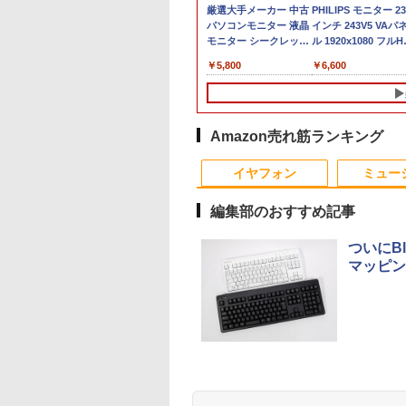
値引／デスクトップPC デスクトップ パソ
モニター 17インチ
品】【楽天1
【送料無料】TF: HP
中古 フルHD 13.3イン
【★最大100%ポイン
【おまかせPC】 デス
厳選大手メーカー 中古
中古パソコン | HP |
PHILIPS モニター 23
【★最大100%ポイ
rei5 ビジネス Windows11 SSD500GB メ
SA対応 壁掛け ノン
】ノートパソコン
E243i ワイド液晶モニ
チ TOSHIBA
ト】【新生活応援・
クトップパソコン
パソコンモニター 液晶
ProDesk 600 G4 SF 
インチ 243V5 VAパ
ト】【新生活応援・
年保証 安い 激安 オフィス業務 事務作業 デス
 HDMI VGA VA
第13世代CPU搭載
ター 23.8インチ
dynabook G83KV
2026】【Office 2019
Win11搭載 省スペース
モニター シークレット
Windows11 | デス
ル 1920x1080 フルH
2026】【Office 201
ック 新品 動画視聴 おしゃれ レビュー特
ル SXGA
トPC Office付き
WUXGA(1920x1200) 入
Windows11 10コア 卓
H&B】富士通
型 第8世代Core i5 /
22インチ ワイド
ップ | 一年保証 | 第
HDMI スピーカー内
H&B】NEC VersaPr
,800
,800
￥7,980
￥35,189
￥9,999
￥19,800
￥5,800
￥39,980
￥6,600
￥9,999
み★
0×1024 4:3 液晶デ
トパソコン 初心者
力端子
越性能 第12世代Core
MU937/Celeron 3865U/
8GB以上 / SSD/HDDス
epson dell nec 富士通
代 | Core i5 8500
中古ディスプレイ
第4世代 Core i5/メ
プレイ PCモニタ
Windows11 初期
『HDMI/Displayport/D-
i5-1235U 16GB 爆速
メモ
トレージ選択式 有名メ
acer io-data 等 中古モ
3.0(〜最大4.1)GHz |
4GB/8GB/16GB/SS
サブモニター 防犯
済 Webカメラ
Sub』 高さ調整・ピボ
NVMe式256GB-SSD
リ:4GB/8GB/SSD:128GB/256GB/512GB/1T
ーカー（DELL HP 富士
ニター 22 pcモニター
MEM:16GB |
型/USB 3.0/DVD/S
ラ 監視モニター
om 日本語キーボー
ット チルトスリムベゼ
カメラ 無線Wi-Fi6 リ
型/フル
通 NEC レノボ）から
液晶ディスプレイ 液晶
SSD:512GB(新品) |
ードスロット/Wi-
 受付 薄型 軽量
4.1型 Intel
ルデザイン 24型ノング
カバリ Office付き
HD/wifi/HDMI/USB3.0/
ご提供 中古 省スペース
モニタ pcモニタ ワイ
DVDマルチ | 無線LA
Fi/Office/無線マウ
Amazon売れ筋ランキング
-T0170 ブロード
eron メモリ8GB
レア 液晶ディスプレイ
Win11【中古ノートパ
中古 ノートパソコン/モ
デスクトップ
ドモニター 店長おまか
なし | Win11Pro64bi
古 パソコン/中古PC
10
1
2
ッチ
D1TB(最大) 大容量
3ケ月保証】
ソコン 中古PC】送料
バイルPC/Windows11
Windows11 Office付
せ メーカーおまかせ 福
ートパソコ
イヤフォン
ミュー
テリービジネス 大
無料 あす楽対応 即日
き 設定済みですぐ使え
袋 【中古】【あす楽】
ン/Windows11
 プレゼント 学生
発送（Windows10も
るPC
編集部のおすすめ記事
対応可能 Win10）
ついにBl
マッピン
巻】 キングダム 1-
DIME (ダイム) 2026年
キングダム 80 （ヤン
信じていた仲間達に
巻セット （ヤングジ
11月号 [雑誌] 【特集:
グジャンプコミック
ンジョン奥地で殺さ
プコミックス） [
踊る大捜査線】
ス） [ 原 泰久 ]
かけたがギフト『無
久 ]
ガチャ』でレベル999
,870
￥1,300
￥770
￥792
の仲間達を手に入れ
Anker Soundcore
BRUCE WAYNE feat.
【Amazon.co.jp限
薬屋のひとりごと 17
Anker Soundcore
BRUCE WAYNE feat
by Amazon 天然水
異世界居酒屋「の
元パーティーメンバ
P40i ブラック
Flo Milli, ATL Jacob
定】 い・ろ・は・す
巻 (デジタル版ビッグ
P31i ブラック
Flo Milli, ATL Jacob
ラベルレス 500ml
ぶ」(22) (角川コミッ
と世界に復讐＆『ざ
[Explicit]
2L PET ラベルレス
ガンガンコミックス)
[Explicit]
×24本 富士山の天然
クス・エース)
ぁ！』します！【電
￥7,990
￥5,990
×8本
水 バナジウム含有 