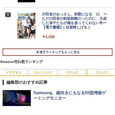
GMKtec GMK-K8 PLUS-32/1T-W11Pro
片田舎のおっさん、剣聖になる 11 〜
4
5
(8845HS)
ただの田舎の剣術師範だったのに、大成
した弟子たちが俺を放ってくれない件〜
￥124,800
【電子書籍】[ 佐賀崎しげる ]
￥1,430
デスクトップPC Ryzen7 5700G メモリ1
5
楽天ランキングをもっと見る
6GB SSD1TB B550 グラボなし
Amazon売れ筋ランキング
￥148,700
イヤフォン
ミュージック
ドリンク
コミック
編集部のおすすめ記事
Anker Soundcore P40i オフホワイト
BRUCE WAYNE feat. Flo Milli, ATL Jacob
【Amazon.co.jp限定】 い・ろ・は・す 2L P
薬屋のひとりごと 17巻 (デジタル版ビッグガ
Samsung、縦向きにもなる55型湾曲ゲ
[Explicit]
ET ラベルレス ×8本
ンガンコミックス)
ーミングモニター
￥7,990
￥250
￥1,112
￥770