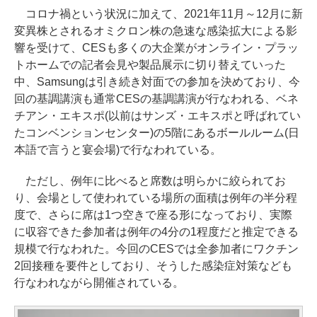
コロナ禍という状況に加えて、2021年11月～12月に新
変異株とされるオミクロン株の急速な感染拡大による影
響を受けて、CESも多くの大企業がオンライン・プラッ
トホームでの記者会見や製品展示に切り替えていった
中、Samsungは引き続き対面での参加を決めており、今
回の基調講演も通常CESの基調講演が行なわれる、ベネ
チアン・エキスポ(以前はサンズ・エキスポと呼ばれてい
たコンベンションセンター)の5階にあるボールルーム(日
本語で言うと宴会場)で行なわれている。
ただし、例年に比べると席数は明らかに絞られてお
り、会場として使われている場所の面積は例年の半分程
度で、さらに席は1つ空きで座る形になっており、実際
に収容できた参加者は例年の4分の1程度だと推定できる
規模で行なわれた。今回のCESでは全参加者にワクチン
2回接種を要件としており、そうした感染症対策なども
行なわれながら開催されている。