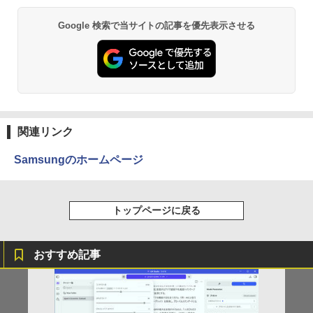
Anker Soundcore P31i ブラック
BRUCE WAYNE feat. Flo Milli, ATL Jacob
by Amazon 天然水 ラベルレス 500ml ×24本
異世界居酒屋「のぶ」(22) (角川コミックス・
Google 検索で当サイトの記事を優先表示させる
[Explicit]
富士山の天然水 バナジウム含有 水 ミネラル
エース)
ウォーター ペットボトル 静岡県産 500ミリリ
￥5,990
ットル (Smart Basic)
￥250
￥832
￥1,380
Anker Soundcore Liberty 5 アプリコットピ
On My Road (Stadium ver.)
ONE PIECE モノクロ版 115 (ジャンプコミッ
ンク
クスDIGITAL)
by Amazon 炭酸水 ラベルレス 500ml ×24本
関連リンク
強炭酸水 ペットボトル 500ミリリットル (Sm
￥250
art Basic)
￥-
￥594
Samsungのホームページ
￥1,625
【2026年アップグレード版】AOKIMI ワイヤ
On My Road (Stadium ver.)
HUNTER×HUNTER モノクロ版 39 (ジャンプ
トップページに戻る
レスイヤホン bluetooth イヤホン V12 小型
コミックスDIGITAL)
by Amazon 天然水ラベルレス 2L×9本
軽量 ブルートゥースHi-Fi 最大36時間再生 ぶ
￥250
るーとゅーす コードレス ENCノイズキャン
￥572
￥1,117
セリング 自動ペアリング Type-C充電 マイク
おすすめ記事
付き 防水 タッチ式音量調整 スポーツ/通勤/通
学/WEB会議(ホワイト)
BUGS LIFE
スーパーの裏でヤニ吸うふたり 9巻 (デジタル
￥1,964
版ビッグガンガンコミックス)
コカ・コーラ やかんの麦茶 from 爽健美茶 ラ
ベルレス 650mlPET×24本
￥250