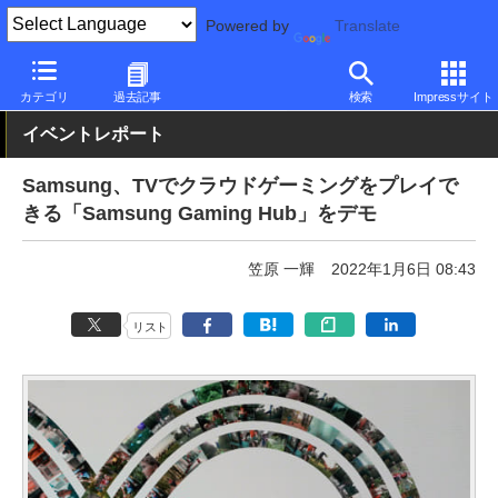
Powered by
Translate
PC Watch
イベント
CES
2022
カテゴリ
過去記事
検索
Impressサイト
イベントレポート
Samsung、TVでクラウドゲーミングをプレイで
きる「Samsung Gaming Hub」をデモ
笠原 一輝
2022年1月6日 08:43
リスト