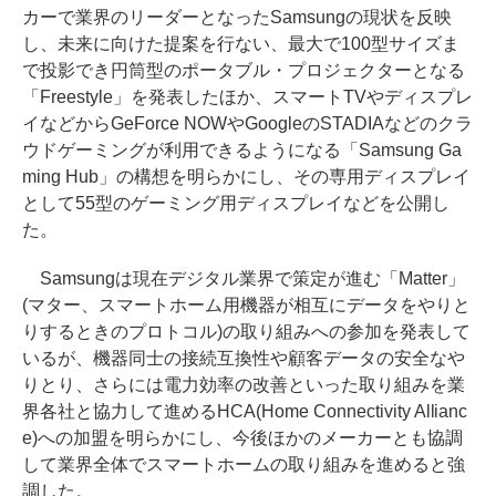
カーで業界のリーダーとなったSamsungの現状を反映
し、未来に向けた提案を行ない、最大で100型サイズま
で投影でき円筒型のポータブル・プロジェクターとなる
「Freestyle」を発表したほか、スマートTVやディスプレ
イなどからGeForce NOWやGoogleのSTADIAなどのクラ
ウドゲーミングが利用できるようになる「Samsung Ga
ming Hub」の構想を明らかにし、その専用ディスプレイ
として55型のゲーミング用ディスプレイなどを公開し
た。
Samsungは現在デジタル業界で策定が進む「Matter」
(マター、スマートホーム用機器が相互にデータをやりと
りするときのプロトコル)の取り組みへの参加を発表して
いるが、機器同士の接続互換性や顧客データの安全なや
りとり、さらには電力効率の改善といった取り組みを業
界各社と協力して進めるHCA(Home Connectivity Allianc
e)への加盟を明らかにし、今後ほかのメーカーとも協調
して業界全体でスマートホームの取り組みを進めると強
調した。