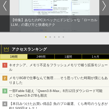
￥810
Xiaomi シャオミ REDMI Buds 8 Lite ワイヤ
￥2,009
レスイヤホン Bluetooth 5.4 ノイズキャンセ
リング ANC 36時間再生
【特集】あなたのPCスペックにドンピシャな「ローカル
LLM」の選び方と快適化テク
￥2,980
●
●
●
●
●
アクセスランキング
1時間
24時間
1週間
1カ月
キオクシア、メモリ不足をフラッシュメモリで補う拡張モジュー
ル
メモリ8GBで仕事なんて無理……そう思っていた時期が僕にもあ
りました
一部Fable 5超え「Qwen3.8-Max」8月12日ダウンロード可能
に！Qwen3.8-27Bも順次
【本日みつけたお買い得品】魚のプロ厳選、くら寿司のうなぎが
約1,500円オトク！