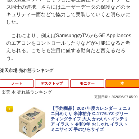
ス同士の連携、さらにはユーザーデータの保護などのセ
キュリティー面などで協力して実装していくと明らかに
した。
これにより、例えばSamsungのTVからGE Appliances
のエアコンをコントロールしたりなどが可能になると考
えられる。こちらも注目に値する動向だと言えるだろ
う。
楽天市場 売れ筋ランキング
ノート
デスクトップ
モニター
本
楽天 本 売れ筋ランキング
更新日時：2026/08/07 05:00
ポイント10倍 中古パソコン デスクトッ
【予約商品】2027年度カレンダー ミニミ
1
1
プパソコン Windows 11【Office付】
ニ日めくり 米津祐介 C-1776-YZ グリー
【Windows 11 Pro 64Bit搭載】DELL O
ティングライフ 大人 かわいい インテリ
ptiplexシリーズ Core i5搭載/4G/新品SS
ア イラスト 令和9年 おしゃれ イラスト
D 120GB/DVD-ROM/送料無料【オプショ
ミニサイズ 手のひらサイズ
ン色々有】