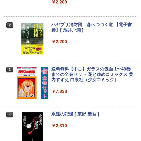
￥2,200
￥24,800
ハヤブサ消防団 森へつづく道 【電子書
2
【エントリーでポイント100％還元のチ
籍】[ 池井戸潤 ]
2
ャンス】GMKtec ミニpc G3 Pro Intel C
ore i3 10110U 16GB DDR4 64GBまで増
￥2,200
設 512GB SSD M.2 2242 最大8TB Wind
ows11 Pro mini pc 4.1GHz WIFI6 BT5.
2 小型PC VESA対応 ミニパソコン 2画面
高性能 みにpc nucbox 省エネ デスクト
ップPC
送料無料【中古】ガラスの仮面 1〜49巻
3
までの全巻セット 花とゆめコミックス 美
￥66,248
内すずえ 白泉社（少女コミック）
￥7,838
[VETESA正規販売店]デスクトップパソ
3
コン PC 一体型 新品 Windows11 27型 C
ore i7 第4世代 Office付き メモリ16GB
永遠の記憶 [ 東野 圭吾 ]
4
SSD512GB 初期設定済 ホワイト ブラッ
ク
￥2,310
￥69,800