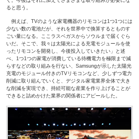
く。今後はそれに加えてさまざまな取り組みが必要にな
ると思う。
例えば、TVのような家電機器のリモコンは1つ1つには
少ない数の電池だが、それを世界中で換算するとものす
ごい量になる。ここラスベガスからソウルまで届くぐら
いだ。そこで、我々は太陽光による充電モジュールを使
ったリモコンを開発し、今後投入していきたい」と述
べ、1つ1つの家電が消費している待機電力を極限まで減
らすなどの取り組みを行ない、Samsungが示した太陽光
充電のモジュール付きのTVリモコンなど、少しずつ電力
削減に取り組んでいくと、デジタル家電業界全体で大き
な削減を実現でき、持続可能な産業を作り上げることが
できると詰めかけた業界の関係者にアピールした。