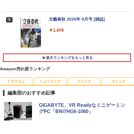
￥45,980
モニター 液晶モニター パソコンモニター
4
lenovo ThinkCentre M720q 超小型デス
ゲーミングモニター PCモニター 液晶デ
4
ク 単体 Windows11 64bit Core i3 8100
ィスプレイ 27インチ ディスプレイ フィ
T メモリー8GB 高速SSD256GB デスク
リップス 27型 1920×1080/ HDMI D-Sub
文藝春秋 2026年 9月号 [雑誌]
5
【期間限定P15倍+最大10%OFFクーポ
トップパソコン【中古】【30日保証】12
ブラック スピーカー：なし 5年間フル保
4
ン】 【3年保証】MICROSOFT マイクロ
43193
証 27E2N2100/11
￥1,479
ソフト SURFACE LAPTOP 4 SSD256G
B メモリ8GB Core i5 Windows 11 Pro
￥14,800
￥13,800
中古 アウトレット 返品 送料無料 中古ノ
ートパソコン 中古パソコン ノートパソコ
ン ノート ノートPC タブレット OFFICE
楽天ランキングをもっと見る
付き
【高速SSD】送料無料【富士通 ESPRIM
【1,600円OFFクーポン 8/4 20:00-8/11 0
5
5
O Q556/M 第6世代 Core i3-6100T 3.20
1:59】Xiaomi モニター A27i 2026 Xiao
Amazon売れ筋ランキング
￥56,100
GHz/メモリ:16GB /SSD 256GB & Wind
mi Monitor A27i 2026 ディスプレイ 108
ows 10 デスクトップ 中古良い WPS Offi
0P 27インチ 144Hzリフレッシュレート
イヤフォン
ミュージック
ドリンク
コミック
ce付き コンパクト PC 極小型デスクトッ
sRGB99% 1670万色 300nits ΔE＜1 低
プPC &おまけ付き（中古USB式キーボー
ブルーライト 大画面 TÜV認証 目にやさ
中古ノートパソコン Lenovo ThinkPad
トとマウス） 3ケ月保証
しい 調整可能なスタンド VESA規格
編集部のおすすめ記事
5
L15 Gen3 第12世代 Core i5-1235U Win
dows11 Office付き 15.6インチ メモリ1
Anker Soundcore P40i オフホワイト
BRUCE WAYNE feat. Flo Milli, ATL Jacob
by Amazon 天然水 ラベルレス 500ml ×24本
薬屋のひとりごと 17巻 (デジタル版ビッグガ
￥17,800
￥15,580
GIGABYTE、VR Readyなミニゲーミン
6GB SSD256GB 512GB 1TB テンキー
[Explicit]
富士山の天然水 バナジウム含有 水 ミネラル
ンガンコミックス)
グPC「BNi7HG6-1060」
Webカメラ 無線LAN 日本語キーボード
ウォーター ペットボトル 静岡県産 500ミリリ
￥7,990
初期設定済み
ットル (Smart Basic)
￥250
￥770
￥38,800
￥1,380