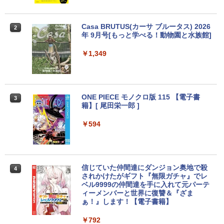
￥10,000
￥11,480
￥49,500
Casa BRUTUS(カーサ ブルータス) 2026
2
年 9月号[もっと学べる！動物園と水族館]
中古パソコン | NEC | Mate MKM28L-3 |
Yoothi 互換品 液晶 15.6インチ B156HA
2
2
超美品2019年モデルノートパソコンEPS
Windows11 | デスクトップ | 一年保証 |
N08.4 AUOAF90 対応 144Hz 40ピン 192
￥1,349
2
ON Endeavor NA520E第8世代Core i7-
第8世代 | Core i5 8400 2.8(〜最大4.0)G
0x1080 FullHD IPS LED LCD 液晶ディ
8565U Windows11Pro 日本語キーボー
Hz | MEM:8GB | SSD:256GB | DVDマル
スプレイ 修理交換用液晶パネル
ド メモリ最大16GB SSD1TB WIFI/Bluet
チ | 無線LAN:なし | Win11Pro64bit
ooth 13型フルHD高解像度1920*1080 カ
￥11,800
メラ内蔵 モバイルPC MicrosoftOffice2
￥12,000
ONE PIECE モノクロ版 115 【電子書
3
024可 ノートパソコン office付き
籍】[ 尾田栄一郎 ]
￥35,800
￥594
【期間限定5%OFFクーポン 8/12 10時ま
3
中古パソコン デスクトップ Windows
で】 ゲーミングモニター モニター 24.5
3
XP【Windows XP Pro 32bit搭載】富士
インチ 24インチ 180Hz 180hz FHD フリ
通 ESPRIMO Dシリーズ Pentium G630
ッカーレス 24.5型 FullHD ブルーライト
【ランキング1位！】新品 ノートパソコ
2.7GHz/メモリ2G/HD160GB/DVD-ROM/
カット ノングレア HDMI Adaptive-Sync
3
ン VETESA Intel Celeron 6500Y メモリ
パラレルポートあり【中古】【中古パソ
ブラック MAXZEN MGM25IC03 マクス
信じていた仲間達にダンジョン奥地で殺
4
ー:8GB SSD:1TB最大 15.6インチ 15.6型
コン】【中古デスクトップパソコン】
ゼン
されかけたがギフト『無限ガチャ』でレ
フルHD液晶 テンキー付き 日本語キーボ
【中古PC】【安心保証】
ベル9999の仲間達を手に入れて元パーテ
ードwindows11搭載 office2024付き 初
ィーメンバーと世界に復讐＆『ざま
￥11,980
期設定済 IPS広視野角 無線機能 超軽量 P
ぁ！』します！【電子書籍】
￥12,800
C パソコン テレワーク応援
￥792