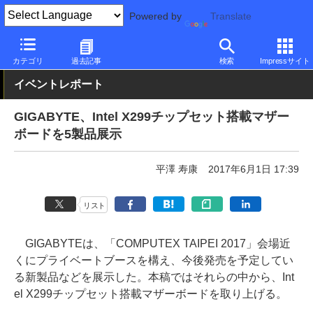
Powered by
Translate
PC Watch
イベント
COMPUTEX TAIPEI
2017
カテゴリ
過去記事
検索
Impressサイト
イベントレポート
GIGABYTE、Intel X299チップセット搭載マザー
ボードを5製品展示
平澤 寿康
2017年6月1日 17:39
リスト
GIGABYTEは、「COMPUTEX TAIPEI 2017」会場近
くにプライベートブースを構え、今後発売を予定してい
る新製品などを展示した。本稿ではそれらの中から、Int
el X299チップセット搭載マザーボードを取り上げる。