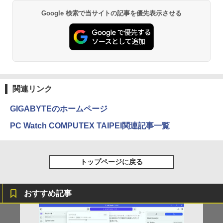
Anker Soundcore P31i ブラック
BRUCE WAYNE feat. Flo Milli, ATL Jacob
ONE PIECE モノクロ版 115 (ジャンプコミッ
Google 検索で当サイトの記事を優先表示させる
[Explicit]
クスDIGITAL)
【Amazon.co.jp限定】 い・ろ・は・す 2L P
ET ラベルレス ×8本
￥5,990
￥250
￥594
￥1,112
Anker Soundcore Liberty 5 ミッドナイトブ
On My Road (Stadium ver.)
異世界居酒屋「のぶ」(22) (角川コミックス・
ラック
エース)
by Amazon 天然水ラベルレス 2L×9本
関連リンク
￥250
￥14,990
￥832
￥1,117
GIGABYTEのホームページ
PC Watch COMPUTEX TAIPEI関連記事一覧
【2026年アップグレード版】AOKIMI ワイヤ
見知らぬ糸
HUNTER×HUNTER モノクロ版 39 (ジャンプ
レスイヤホン bluetooth イヤホン V12 小型
コミックスDIGITAL)
【Amazon.co.jp限定】 伊藤園 磨かれて、澄
軽量 ブルートゥースHi-Fi 最大36時間再生 ぶ
みきった日本の水 2L 8本 ラベルレス [ ケース
￥250
トップページに戻る
るーとゅーす コードレス ENCノイズキャン
] [ 水 ] [ ペットボトル ] [ 箱買い ] [ ストック
￥572
セリング 自動ペアリング Type-C充電 マイク
] [ 水分補給 ]
付き 防水 タッチ式音量調整 スポーツ/通勤/通
学/WEB会議(ホワイト)
￥998
おすすめ記事
On My Road (Stadium ver.)
スーパーの裏でヤニ吸うふたり 9巻 (デジタル
￥1,964
版ビッグガンガンコミックス)
by Amazon 炭酸水 ラベルレス 500ml ×24本
￥250