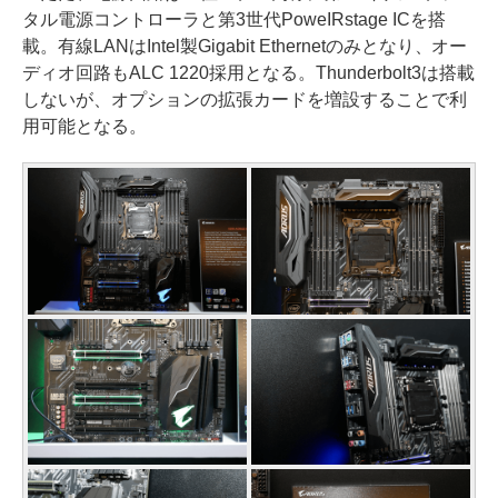
タル電源コントローラと第3世代PoweIRstage ICを搭
載。有線LANはIntel製Gigabit Ethernetのみとなり、オー
ディオ回路もALC 1220採用となる。Thunderbolt3は搭載
しないが、オプションの拡張カードを増設することで利
用可能となる。