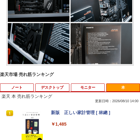
楽天市場 売れ筋ランキング
ノート
デスクトップ
モニター
本
楽天 本 売れ筋ランキング
更新日時：2026/08/10 14:00
【中古】 Panasonic レッツノートCF-S
中古パソコン | NEC | Mate MKL36L-3 |
液晶ディスプレイ 23インチ ディスプレ
新版 正しい家計管理 [ 林總 ]
1
1
1
1
V8 軽量薄型 / Windows11搭載 / 第8世代
Windows11 | デスクトップ | 一年保証 |
イ フィリップス 液晶モニター パソコン
Core i5-8365U / メモリ16GB / SSD512
第8世代 | Core i3 8100 3.6GHz | MEM:8
モニター ゲーミングモニター PCモニタ
￥1,485
GB / 12.1インチWUXGA(1920x1200) /
GB | HDD:500GB | DVDマルチ | 無線LA
ー 23.8 1920×1080 HDMI D-Sub ブラッ
Webカメラ / WiFi&Bluetooth / Office 2
N:なし | Win11Pro64bit
ク スピーカー：なし 24E2N2100/11
024 H&B / Aランク