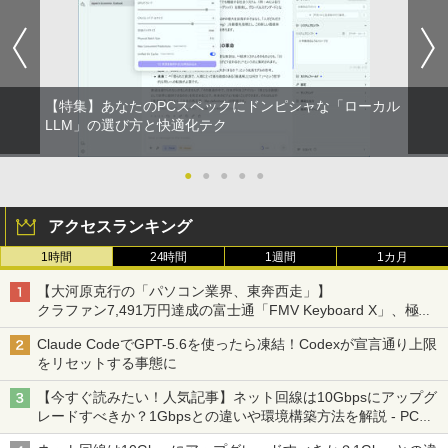
強炭酸水 ペットボトル 500ミリリットル (Sm
￥810
Xiaomi シャオミ REDMI Buds 8 Lite ワイヤ
art Basic)
レスイヤホン Bluetooth 5.4 ノイズキャンセ
リング ANC 36時間再生
￥1,625
￥3,480
【特集】あなたのPCスペックにドンピシャな「ローカル
LLM」の選び方と快適化テク
●
●
●
●
●
アクセスランキング
1時間
24時間
1週間
1カ月
【大河原克行の「パソコン業界、東奔西走」】
クラファン7,491万円達成の富士通「FMV Keyboard X」、極限
の静音化を追求
Claude CodeでGPT-5.6を使ったら凍結！Codexが宣言通り上限
をリセットする事態に
【今すぐ読みたい！人気記事】ネット回線は10Gbpsにアップグ
レードすべきか？1Gbpsとの違いや環境構築方法を解説 - PC
Watch