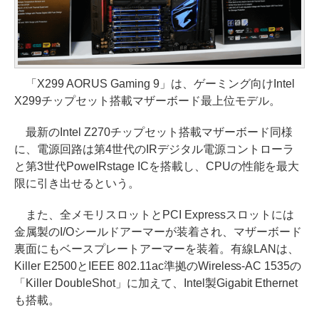
「X299 AORUS Gaming 9」は、ゲーミング向けIntel
X299チップセット搭載マザーボード最上位モデル。
最新のIntel Z270チップセット搭載マザーボード同様
に、電源回路は第4世代のIRデジタル電源コントローラ
と第3世代PoweIRstage ICを搭載し、CPUの性能を最大
限に引き出せるという。
また、全メモリスロットとPCI Expressスロットには
金属製のI/Oシールドアーマーが装着され、マザーボード
裏面にもベースプレートアーマーを装着。有線LANは、
Killer E2500とIEEE 802.11ac準拠のWireless-AC 1535の
「Killer DoubleShot」に加えて、Intel製Gigabit Ethernet
も搭載。