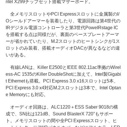
ntel X299チップセット搭載マザーボード。
全メモリスロットやPCI Expressスロットに金属製のI/
Oシールドアーマーを装着したり、電源回路は第4世代の
IRデジタル電源コントローラと第3世代PoweIRstage IC
を搭載する点は同様だが、裏面のベースプレートアーマ
ーが省かれていたり、M.2スロットのヒートシンクが1ス
ロットのみ装着、搭載オーディオDACが異なるなどの違
いがある。
有線LANは、Killer E2500とIEEE 802.11ac準拠のWirel
ess-AC 1535のKiller DoubleShotに加えて、Intel製Gigabi
t Ethernetも搭載。PCI Express 3.0 x16スロットは5本、
PCI Express 3.0 x4対応M.2スロットは3本で、Intel Optan
e Memoryにも対応。
オーディオ回路は、ALC1220＋ESS Saber 9018の構
成で、SN比は121dB、Sound BlasterX 720°もサポー
ト。メモリスロットの間や全PCI Expressスロット、ヒ