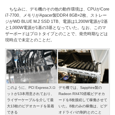
ちなみに、デモ機のその他の動作環境は、CPUがCore
i7-7700、メモリがApacer製DDR4 8GB×2枚、ストレー
ジがWD BLUE M.2 SSD 1TB、電源は1,200W電源が2基
と1,000W電源が1基の3基となっていた。なお、このマ
ザーボードはプロトタイプとのことで、発売時期などは
現時点で未定とのことだ。
このように、PCI Expressスロ
デモ機では、Sapphire製の
ットが13本用意されており、
Radeon RX470搭載ビデオカ
ライザーケーブルを介して最
ードを8枚接続して稼働させて
大13枚のビデオカードを装着
いた。8枚のみの稼働は、ビデ
できる
オドライバの制約とのこと