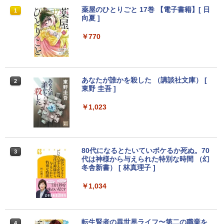
ASUS CX1500CKA-NJ0480 Chromebo
【マラソンP5倍/10%オフクーポン】【店
【中古】Lenovo ThinkVision M14 61D
薬屋のひとりごと 17巻 【電子書籍】[ 日
1
1
1
1
ok CX1 ( CX1500 ) 15.6インチ 日本語キ
長オススメ】 中古デスクトップPC デル
DUAR6JP モバイルモニター [14インチ/1
向夏 ]
ーボード 8GB 64GB USB-C Type-A US
Dell OptiPlex 7060 SFF 第8世代 Core i
920x1080/IPS/非光沢/USB-C/75Hz/6ms]
B オーディオジャック microSD Google
7 メモリ16GB/32GB SSD256GB/512GB
(2019)【秋葉5号】保証期間1週間
￥770
大画面 シルバー クロームブック (10)
Windows11 Pro DVD 4K対応 送料無料
保証付き
￥8,980
￥59,980
￥40,300
あなたが誰かを殺した （講談社文庫） [
2
東野 圭吾 ]
液晶モニター PCディスプレイ 23.8 24イ
2
中古美品 2K液晶 13.3インチ Apple Mac
ンチ 144Hz 1ms IPS フルHD ノングレア
2
Boko Air A2179 (2020年) ゴールド mac
【2026新登場・RTX4060搭載・2年保
非光沢 ブルーライトカット HDMI VGA
￥1,023
2
OS 15 Sequoia(正規版Windows11追加
証】デスクトップパソコン ゲーミングP
スピーカー内蔵 ヘッドホン端子 VESA対
可能) 超高性能 第10世代Core i7-1060N
C Intel Core i3 i5 i7 8GB 32GB 16GBメ
応 テレワーク 在宅勤務 法人向け オフィ
G7 16GB 爆速NVMe式1TB-SSD カメラ
モリ 256GB~1TB SSD 高速起動 高フレ
ス TERRA 2441W
無線 リカバリ 中古ノートパソコン 中古
ームレート 高性能 高画質 Windows11搭
パソコン 中古PC 送料無料 あす楽対応 即
載 WiFi対応 FPS・ゲーム実況・動画編
￥7,999
80代になるとたいていボケるか死ぬ。70
3
日発送
集・配信対応
代は神様から与えられた特別な時間 （幻
冬舎新書） [ 林真理子 ]
￥60,489
￥69,800
￥1,034
【1,000円クーポン＋ポイント最大31.5%
3
還元！】PCモニター 液晶ディスプレイ 2
4インチ VA FHD 1080P フルHD 非光沢
レノボジャパン Lenovo ノートパソ
【エントリーでポイント100％還元のチ
ディスプレイ（100Hz/VGA/HDMI1.4 ブ
3
3
コン Chromebook Duet Gen9 [ 10.95型
ャンス】GMKtec ミニpc AMD Ryzen7 8
ルーライト軽減 フリッカーレス VESA対
転生賢者の異世界ライフ〜第二の職業を
4