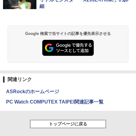
発送
6GB/32GB RAM 512GB/1TB SSD Wind
ウォーター ペットボトル 静岡県産 500ミリリ
￥7,990
ows 11 Pro ゲーミングpc 2.5Gbps LA
細
￥10,980
ットル (Smart Basic)
￥250
￥770
N/Wi-Fi6E/BT5.2/HDMI2.1/USB4/DP1.4/
￥59,990
OCuLink 搭載コンパクトPC
￥1,380
￥131,999
Anker Soundcore P31i ブラック
BRUCE WAYNE feat. Flo Milli, ATL Jacob
ONE PIECE モノクロ版 115 (ジャンプコミッ
Google 検索で当サイトの記事を優先表示させる
[Explicit]
クスDIGITAL)
【Amazon.co.jp限定】 い・ろ・は・す 2L P
ET ラベルレス ×8本
￥5,990
￥250
￥594
￥1,112
Anker Soundcore Liberty 5 ミッドナイトブ
On My Road (Stadium ver.)
異世界居酒屋「のぶ」(22) (角川コミックス・
ラック
エース)
by Amazon 天然水ラベルレス 2L×9本
￥250
関連リンク
￥14,990
￥832
￥1,117
ASRockのホームページ
PC Watch COMPUTEX TAIPEI関連記事一覧
【2026年アップグレード版】AOKIMI ワイヤ
見知らぬ糸
HUNTER×HUNTER モノクロ版 39 (ジャンプ
レスイヤホン bluetooth イヤホン V12 小型
コミックスDIGITAL)
【Amazon.co.jp限定】 伊藤園 磨かれて、澄
軽量 ブルートゥースHi-Fi 最大36時間再生 ぶ
みきった日本の水 2L 8本 ラベルレス [ ケース
￥250
るーとゅーす コードレス ENCノイズキャン
] [ 水 ] [ ペットボトル ] [ 箱買い ] [ ストック
￥572
トップページに戻る
セリング 自動ペアリング Type-C充電 マイク
] [ 水分補給 ]
付き 防水 タッチ式音量調整 スポーツ/通勤/通