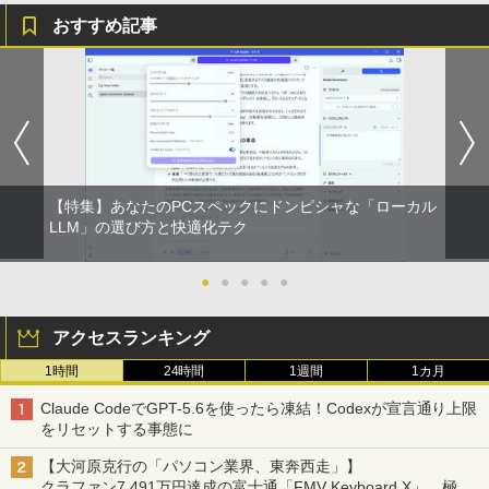
学/WEB会議(ホワイト)
￥998
おすすめ記事
On My Road (Stadium ver.)
スーパーの裏でヤニ吸うふたり 9巻 (デジタル
￥1,964
版ビッグガンガンコミックス)
by Amazon 炭酸水 ラベルレス 500ml ×24本
￥250
強炭酸水 ペットボトル 500ミリリットル (Sm
￥810
Xiaomi シャオミ REDMI Buds 8 Lite ワイヤ
art Basic)
レスイヤホン Bluetooth 5.4 ノイズキャンセ
リング ANC 36時間再生
￥1,625
￥3,480
【特集】あなたのPCスペックにドンピシャな「ローカル
LLM」の選び方と快適化テク
●
●
●
●
●
アクセスランキング
1時間
24時間
1週間
1カ月
Claude CodeでGPT-5.6を使ったら凍結！Codexが宣言通り上限
をリセットする事態に
【大河原克行の「パソコン業界、東奔西走」】
クラファン7,491万円達成の富士通「FMV Keyboard X」、極限