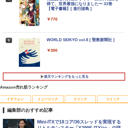
/ Chrome OS / MediaTek / メモリ4GB /
845HS MAX5.1GHz 8コア 16スレッド O
応 Adaptive Sync対応 4000:1コントラ
得て、世界最強になりました〜 33巻
eMMC128GB ] ルナグレー 83HH000U
culink DDR5 32G 1T PCIe 4.0 M.2 2280
スト チルト調節可 PCモニター KTC H24
【電子書籍】[ 進行諸島 ]
JP
SSD Windows11 Pro Radeon 780M Bl
V27
uetooth5.2 2.5Gbps LAN ミニパソコン
￥770
4画面 8K k8plus ゲーミングPC Minipc
￥65,840
￥10,143
小型pc
￥153,560
WORLD SEIKYO vol.8 [ 聖教新聞社 ]
5
【新品未使用品】リカバリー付属 Windo
【楽天1位!1,600円OFFクーポン 8/4 20:
4
4
ws10 Pro 富士通 LIFEBOOK A7511/G(F
00-8/11 01:59】Xiaomi Monitor A24i 20
￥300
MVA85014) Core i5 1145G7 8GB 500G
26 ディスプレイ 1080P 23.8インチ 144
B(SATA) DVD-ROM テンキーなし フルH
【★新品20％OFFクーポン】MINISFOR
Hzリフレッシュレート sRGB99% 1670
4
D(1920×1080）
UM M1 liteミニPC、インテル Core Ultra
万色 300nits ΔE＜1 低ブルーライト 大
5 125U、16GB+512GB/ベアボーンキッ
画面 TÜV認証 目にやさしい 調整可能な
トPC、DDR5 SODIMM×2メモリ、PCIe
スタンド VESA
￥66,800
楽天ランキングをもっと見る
4.0 SSD 、2.5G/Wi-Fi 6/Bluetooth 5.
2、HDMI 2.1/DP 1.4/USB4、3画面出力
￥12,580
Amazon売れ筋ランキング
対応 ミニパソコン
モバイルWorkStation 中古美品 15.6イン
5
￥66,999
チ フルHD Lenovo ThinkPad P15 Gen1
イヤフォン
ミュージック
ドリンク
コミック
/ Windows11/ 第10世代Core i7-10850H/
【エントリーで最大全額ポイント還元｜
5
16GB (32GB選択可)/ NVMe 256GB-SSD
8/11まで】 ASUS｜エイスース PCモニ
編集部のおすすめ記事
(512GB選択可)/ NVIDIA RTX 3000 カメ
ター Eye Care ブラック VP227HF [21.4
ラ 無線Wi-Fi6 Office付き Win11中古ノ
【★20％クーポン】MINISFORUM UM8
5型 /フルHD(1920×1080) /ワイド /100H
5
Anker Soundcore P40i オフホワイト
BRUCE WAYNE feat. Flo Milli, ATL Jacob
by Amazon 天然水 ラベルレス 500ml ×24本
薬屋のひとりごと 17巻 (デジタル版ビッグガ
Mini-ITXで18コア/36スレッドを実現する
ートパソコン 中古パソコン 中古PC即日
80 PlusミニPC AMD Ryzen 7 8845HS 1
z]
[Explicit]
富士山の天然水 バナジウム含有 水 ミネラル
ンガンコミックス)
リトルモンスター「X299E-ITX/ac」の詳