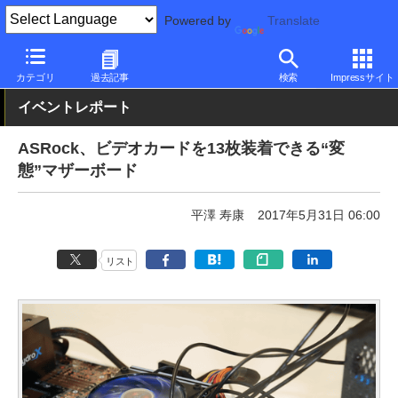
Powered by
Translate
PC Watch
イベント
COMPUTEX TAIPEI
2017
カテゴリ
過去記事
検索
Impressサイト
イベントレポート
ASRock、ビデオカードを13枚装着できる“変
態”マザーボード
平澤 寿康
2017年5月31日 06:00
リスト