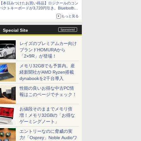
【本日みつけたお買い得品】ロジクールのコン
パクトキーボードが3,720円引き。Bluetoothで3
台接続対応
もっと見る
Special Site
レイズのプレミアムカー向け
ブランドHOMURAから
「2×9R」が登場！
メモリ32GBでも予算内。産
経新聞社がAMD Ryzen搭載
dynabookを2千台導入
性能の良いお得な中古PC情
報はこのページでチェック！
お値段そのままでメモリ倍
増！メモリ32GBの「お得な
ゲーミングノート」
エントリーなのに脅威の実
力!「Osprey」Noble Audioワ