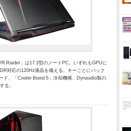
VR Raider」は17.3型のノートPC。いずれもGPUに
載し、HDR対応の120Hz液晶を備える。キーごとにバック
Cooler Boost 5」冷却機構、Dynaudio製の
載する。