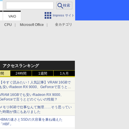
Impress サイト
全カテゴリ
CPU
Microsoft Office
アクセスランキング
時間
24時間
1週間
1カ月
【今すぐ読みたい！人気記事】VRAM 16GBで
も安いRadeon RX 9000、GeForceで言うとど
のぐらいの性能？ - PC Watch
VRAM 16GBでも安いRadeon RX 9000、
GeForceで言うとどのぐらいの性能？
メモリ8GBで仕事なんて無理……そう思ってい
た時期が僕にもありました
HBMの速さとSSDの大容量を兼ね備えた
「HBF」