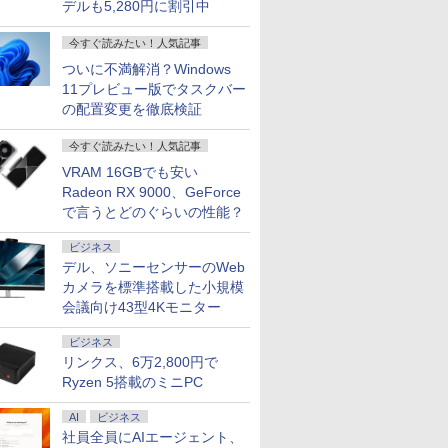
デルも5,280円に割引中
今すぐ読みたい！人気記事
ついに不満解消？Windows
11プレビュー版でタスクバー
の配置変更を徹底検証
今すぐ読みたい！人気記事
VRAM 16GBでも安い
Radeon RX 9000、GeForce
で言うとどのぐらいの性能？
ビジネス
デル、ソニーセンサーのWeb
カメラを標準搭載した小規模
会議向け43型4Kモニター
ビジネス
リンクス、6万2,800円で
Ryzen 5搭載のミニPC
AI
ビジネス
社員全員にAIエージェント、