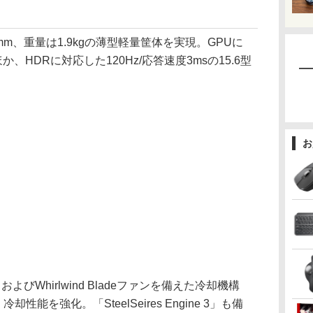
mm、重量は1.9kgの薄型軽量筐体を実現。GPUに
するほか、HDRに対応した120Hz/応答速度3msの15.6型
お
Whirlwind Bladeファンを備えた冷却機構
備え、冷却性能を強化。「SteelSeires Engine 3」も備