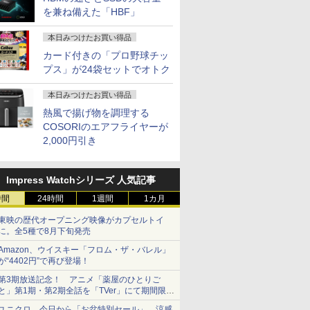
を兼ね備えた「HBF」
本日みつけたお買い得品
カード付きの「プロ野球チッ
プス」が24袋セットでオトク
本日みつけたお買い得品
熱風で揚げ物を調理する
COSORIのエアフライヤーが
2,000円引き
Impress Watchシリーズ 人気記事
時間
24時間
1週間
1カ月
東映の歴代オープニング映像がカプセルトイ
に。全5種で8月下旬発売
Amazon、ウイスキー「フロム・ザ・バレル」
が“4402円”で再び登場！
第3期放送記念！ アニメ「薬屋のひとりご
と」第1期・第2期全話を「TVer」にて期間限定
で順次無料配信開始
ユニクロ、今日から「お盆特別セール」。涼感