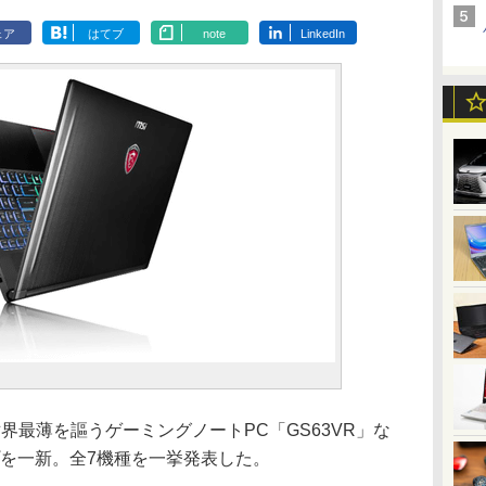
ェア
はてブ
note
LinkedIn
世界最薄を謳うゲーミングノートPC「GS63VR」な
プを一新。全7機種を一挙発表した。