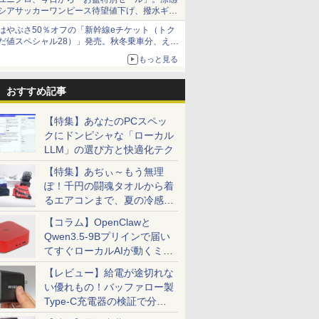
シアサッカーワンピース待望値下げ、撥水ギア
ショーツは1990円に
はやぶさ50％オフの「新幹線eチケット（トク
だ値スペシャル28）」発売。秋冬乗車分、えき
ねっと限定
もっと見る
おすすめ記事
【特集】あなたのPCスペッ
クにドンピシャな「ローカル
LLM」の選び方と快適化テク
7
7
7
8
8
8
7
9
9
9
10
10
10
【特集】あぢぃ～もう無理
ぽ！千円の闘魂タオルから着
るエアコンまで、夏の冷感グ
ッズ一挙紹介
【コラム】OpenClawと
Qwen3.5-9Bプリインで届い
てすぐローカルAIが動くミニ
天1位！】
不可】 NEC 23.8型 デスクトップパソコン
ューター
2026
Xiaomi シャオミ
MAXZEN モニター 27
STAR WARS マンダロ
福袋機種店長お任せ
モバイル式ゲーミング
ハヤブサ消防団 森へ
【短納期】【公式・直販】ゲーミング デスク
超得2,500円OFF&P2倍
【期間限定5%OFFク
100日後に英語がもの
中古ノート
JAPANNE
ゼンリン住
PC「SER9 Pro」
ン 新品第
2365 Windows 11/ Ryzen 7 7730U / メモリ
方式 フル
刊＜グレー＞
REDMI Pad 2
インチ 144Hz WQHD
リアンとグローグー [
【CPU 第12世代 第11
モニター モバイルモニ
つづく道 【電子書籍】
ン PC 新品 Lenovo LOQ Tower 26ADR10 Ge
｜第8世代 office付き
ーポン 8/12 10時ま
になる1日10分 ネイ
ンテル Cele
チ IPSパ
判 千葉県
【レビュー】給電が途切れな
搭載ノート
512GB/ Office付き/ ファインブラック
モニター
6+128GB ラベンダーパ
FastIPS HDMI2.0
ジェフリー・ブラウン
世代 第10世代 第8世代
ター 18.5インチ 100Hz
[ 池井戸潤 ]
5050 AMD Ryzen 7 8745HX メモリ 16GB SS
｜楽天1位 三冠獲得｜
で】 ゲーミングモニタ
ティブ英語書き写し [
i5 Window
165Hz/1m
2（西） 
い優れもの！バッファロー製
付きノートパ
ック
ープル 11型Androidタ
DP1.4 sRGB100％ フ
]
Core i5 選べる】【13.3
高速応答 ディスプレイ
Windows11 送料無料 1年保証【NortonP】
豪華特典付き｜最大
ー モニター 27インチ
ブレット・リンゼイ ]
Office 2
応 フルHD(1
202602 12
￥29,981
￥15,980
￥1,870
￥25,990
￥16,990
￥2,200
￥219,800
￥29,800
￥18,780
￥1,980
￥11,980
￥17,980
￥31,680
Type-C充電器の検証で分か
者向け
1J
ブレット
リッカーレス ブルーラ
インチ 15.6インチ 選べ
大画面 ゲーミングモニ
180日保証｜Core i5 第
180Hz 180hz WQHD
リ4GB/8G
解像度 ゲ
 初期設定
J]
6GB/128GB/WiFi
イトカット 非光沢
る 】【メモリー16GB
ター 1080P IPS液晶パ
8世代｜中古ノートパ
フリッカーレス 27型
可 SSD12
ター(ピンク)
ったこと