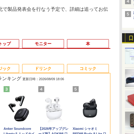
台北で製品発表会を行なう予定で、詳細は追ってお伝
トップ
モニター
本
3
3
3
3
4
4
4
4
5
5
5
5
6
6
6
6
ジック
ドリンク
コミック
筋ランキング
更新日時：2026/08/09 18:06
★
帯
ル
り速
新古品ノートパソコン
【期間限定5%OFFクー
ちいかわ なんか小さ
【全品最大2500円OFF
送料無料 2017年モデル
モニター 21.5イン
SWAN-白鳥ー完結記念
【マラソン値引中！国
超得2,500円OFF&P2倍
【2026年最新改良版・
Livly Island 公式ガイ
【公式・直販】デスク
【新品】【楽
【展示品・代引
マウスコンピ
オレンジページ 
ーポ
ー
2巻
Intel Celeron
ポン 8/12 10時まで】
くてかわいいやつ（7）
クーポン】【第8世代 i7
lenovo ideaPad C340-
チ/23.8インチ/27イン
プレミアムセット [ 有
内組立の 新品】新品
｜生活応援 パソコンバ
高級金属製】【タッチ
ドブック4 心が重なる
トップパソコン PC 新
ノートパソコ
LAVIE A23 A
15．6型 IPS
10/17号増
位】
S
Windows11 Pro WPS
モニター 27インチ
（ワイドKC） [ ナガノ
高性能ビジネス PC】
14IML Windows11
チ フルhd 高画質
吉 京子 ]
デスクトップPC デス
ック付き｜Windows11
選択】モバイルモニタ
リヴリーの世界 [ ココ
品 Lenovo
13世代CPU
16GB/ SSD
HD モバイル
[雑誌]
/中
チ
Office 2024付き メモ
100Hz FHD VAパネル
]
Core i7 第8世代 Dell
64bit タッチパネル液
100Hz VA ノングレア
クトップパソコン ビジ
正式対応｜中古 ノート
ー 15.6インチ タッチパ
ネ株式会社 ]
ThinkCentre neo 50q
PC Office
iiyama ブラ
￥19,800
￥13,980
￥1,375
￥41,999
￥26,800
￥11,980
￥21,534
￥62,795
￥27,800
￥14,580
￥3,080
￥134,800
￥29,800
￥164,800
￥15,000
￥1,689
TB/USB
能
拡張
リ6GB SSD256GB 14
スピーカー搭載 ブルー
OptiPlex 3060 SFF
晶 WEBカメラ HDMI
非光沢 スピーカー内蔵
ネス Ryzen5 5600GT
パソコン Windows11
ネル ワイヤレス接続
Tiny Gen 5 Core i5 メ
ソコン 初心
P1671HSC-B
Anker Soundcore
【2026年アップグレ
Xiaomi シャオミ
GB
型 FHD Webカメラ 軽
ライト軽減 ノングレア
Office付き Win11 メモ
第8世代 Core i5 メモリ
3年保証 ディスプレイ
Windows10 11
office付 13.3型｜
電池内蔵 自立スタンド
モリ 16GB SSD
Windows11
[P1671HSCB1
Liberty 5 ミッドナイ
ード版】AOKIMI ワ
REDMI Buds 8 Lite ワ