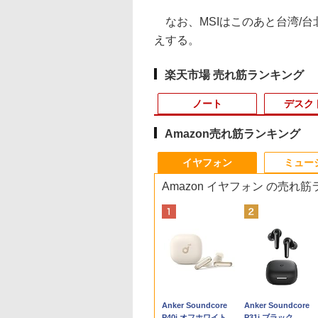
なお、MSIはこのあと台湾/
えする。
楽天市場 売れ筋ランキング
ノート
デスク
Amazon売れ筋ランキング
10
10
10
1
1
1
1
2
2
2
2
イヤフォン
ミュー
Amazon イヤフォン の売れ
式・直販】ゲーミング デスクトップパソコ
2,500円OFF&P2倍
間限定5%OFFク
0日後に英語がもの
中古ノートパソコン イ
JAPANNEXT 23.8イン
ゼンリン住宅地図 B4
Amazon(アマゾン) タ
【★最大100%ポイン
【中古良品】【安心保
おしりたんていファイ
【台数限定価格】＼ 
【タッチ式選べる 携
[新品]ドラゴンボー
「3500U/4300Uよ
vo LOQ Tower 26ADR10 GeForce RTX
8世代 office付き
 8/12 10時ま
る1日10分 ネイ
ンテル Celeron Core
チ IPSパネル搭載
判 千葉県 船橋市
ブレットPC New Fire
ト】【Win11正式対応】
証】Princeton 21.5型
ル（既刊15巻） （0）
最大2000円OFFク
式】モバイルモニタ
[新書版/新装版](1-4
い」 NiPoGi ミニpc
en 7 8745HX メモリ 16GB SSD 512GB
天1位 三冠獲得｜
 ゲーミングモニタ
ブ英語書き写し [
i5 Windows11 Pro
165Hz/1ms(MPRT)対
2（西） 発行年月
Max 11(2023年発売) グ
富士通 ESPRIMO D588/
ワイドカラー液晶ディ
ン★／【楽天週間1
14インチ フルHD IP
全巻) 全巻セット
Ryzen Embedded
￥19,800
送料無料 1年保証【NortonP】
特典付き｜最大
モニター 27インチ
ット・リンゼイ ]
Office 2024付き メモ
応 フルHD(1920×1080)
202602 12204B11L
レー B0B2SD8BVX
第8世代 Corei5/メモ
スプレイ PTFWDE-
中古 ノートパソコン
パネル 非光沢 タッ
R2544初登場
,800
,780
980
￥11,980
￥17,980
￥31,680
￥19,980
￥29,800
￥4,050
￥13,500
￥11,999
￥20,328
￥33,800
日保証｜Core i5 第
Hz 180hz WQHD
リ4GB/8GB/16GB選択
解像度 ゲーミングモニ
［11型 /Wi-Fiモデル /
リ:8GB/16GB/32GB/SSD:256GB/512GB/1
22W / PTFBDE-22W ブ
古ノートpc/第8世代
式/非タッチ式選択可
8GB+256GB 4TB
Anker Soundcore
Anker Soundcore
代｜中古ノートパ
ッカーレス 27型
可 SSD128GB/1TB選
ター(ピンク) JN-
ストレージ：64GB］
3.1/DP/DisplayPort/DVI/Wi-
ラック/ ホワイト色 ス
office付き/SSD 512
Type-C対応 HDMI
可 mini pc
P40i オフホワイト
P31i ブラック